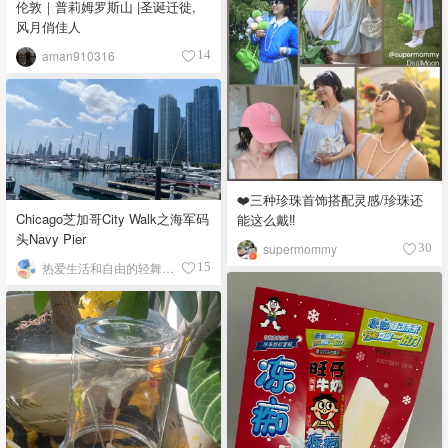
伦敦｜普莉姆罗斯山 |圣诞迁徙,
风月俏佳人
aman910316
14
❤️三种珍珠首饰搭配灵感/珍珠还
Chicago芝加哥City Walk之海军码
能这么戴‼️
头Navy Pier
supermommy
30
热爱生活和自由的轻舞飞扬
15