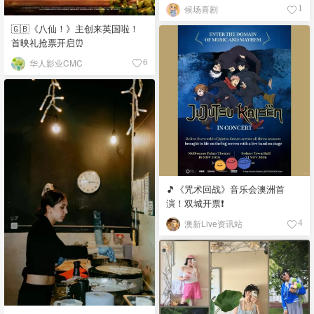
候场喜剧
1
🇬🇧《八仙！》主创来英国啦！
首映礼抢票开启⏰
华人影业CMC
6
🎵《咒术回战》音乐会澳洲首
演！双城开票❗️
澳新Live资讯站
4