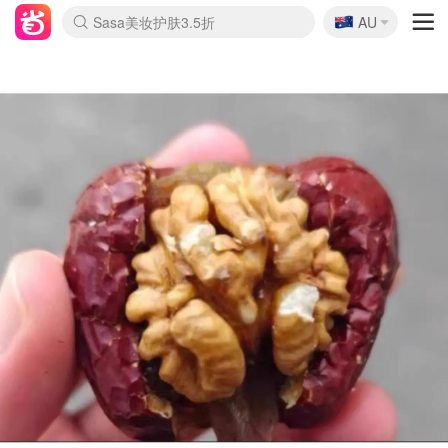
🇦🇺
Sasa美妆护肤3.5折
AU
lululemon折扣上新
SSENSE年中2.5折
FreshBeauty好价汇总
Cettire降价+叠9折
WWS Coles超市实拍
viagogo二手票捡漏
Myer超级周末
The Outnet奢牌1折起
David Jones 3折起
Flannels大牌1折
Perfumes Club护肤1折
AMIRO面罩$251
Amazon折扣汇总
eToro入金$200送$50
Amazon数码好物
ICONIC本周7.5折
ThedoubleF高奢地板价
Moose Knuckles 6折
丝芙兰5折起
EUFY摄像头$98
Selenichast首饰2折
Trip机票酒店促销
YSL送5件彩妆礼
Amazon家居好物
Amazon美妆护肤
雅漾大喷$8
过敏原检测盒$33
伊索独家赠50ml沐浴露
科颜氏高保湿面霜$29
SEALIFE海洋馆门票6折
丝塔芙大白罐$16
订阅Newsletter送香薰
Cult Beauty 6.8折
Harrods圣诞日历$525
LN-CC奢牌私促3折
d'Alba空姐喷雾$16
EVE LOM套装£56
Bernardelli独家4折
Adore Beauty 6折起
CT圣诞日历
Mytheresa奢品2.7折
Luxury Escapes 9折
Currentbody美容仪$881
MOON Garden Live
Roborock扫地机$649
Tingo Life水杯$24
Valentino官网5折
CR洗护套装$23
修丽可4件套$159
Myer彩妆2件7折
GANNI官网4.5折
Stylevana韩妆4折
Tessabit高奢8.5折
OGX洗发水$11
Amazon阿德莱德次日达
卡诗8.5折+赠礼
Philips Hue灯具8折