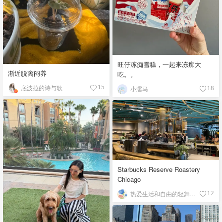
旺仔冻痴雪糕，一起来冻痴大
渐近脱离闷养
吃。。
底波拉的诗与歌
15
小濡马
18
Starbucks Reserve Roastery
Chicago
热爱生活和自由的轻舞飞扬
12