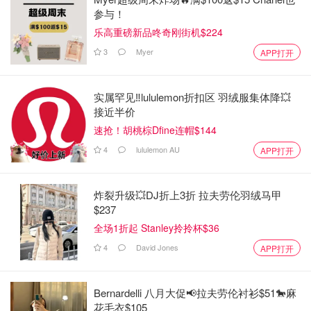
参与！
乐高重磅新品咚奇刚街机$224
3
Myer
APP打开
实属罕见‼️lululemon折扣区 羽绒服集体降💥
接近半价
速抢！胡桃棕Dfine连帽$144
4
lululemon AU
APP打开
炸裂升级💥DJ折上3折 拉夫劳伦羽绒马甲
$237
全场1折起 Stanley拎拎杯$36
4
David Jones
APP打开
Bernardelli 八月大促📢拉夫劳伦衬衫$51🐎麻
花毛衣$105