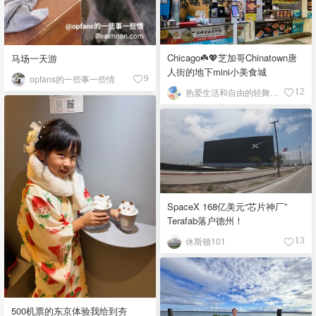
Chicago☘️💖芝加哥Chinatown唐
马场一天游
人街的地下mini小美食城
opfans的一些事一些情
9
热爱生活和自由的轻舞飞扬
12
SpaceX 168亿美元“芯片神厂”
Terafab落户德州！
休斯顿101
13
500机票的东京体验我给到夯