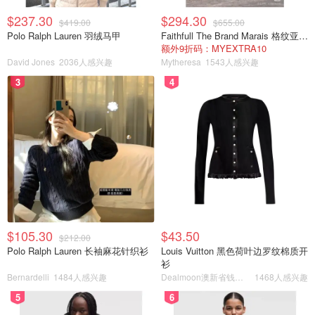
$237.30
$294.30
$419.00
$655.00
Polo Ralph Lauren 羽绒马甲
Faithfull The Brand Marais 格纹亚麻吊带中长连衣裙
额外9折码：MYEXTRA10
David Jones
2036人感兴趣
Mytheresa
1543人感兴趣
3
4
$105.30
$43.50
$212.00
Polo Ralph Lauren 长袖麻花针织衫
Louis Vuitton 黑色荷叶边罗纹棉质开
衫
Bernardelli
1484人感兴趣
Dealmoon澳新省钱快报
1468人感兴趣
5
6