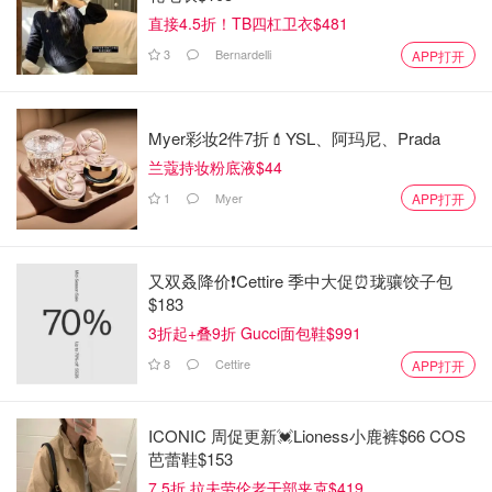
直接4.5折！TB四杠卫衣$481
3
Bernardelli
APP打开
Myer彩妆2件7折💄YSL、阿玛尼、Prada
兰蔻持妆粉底液$44
1
Myer
APP打开
又双叒降价❗️Cettire 季中大促⏰珑骧饺子包
$183
3折起+叠9折 Gucci面包鞋$991
8
Cettire
APP打开
ICONIC 周促更新💓Lioness小鹿裤$66 COS
芭蕾鞋$153
7.5折 拉夫劳伦老干部夹克$419