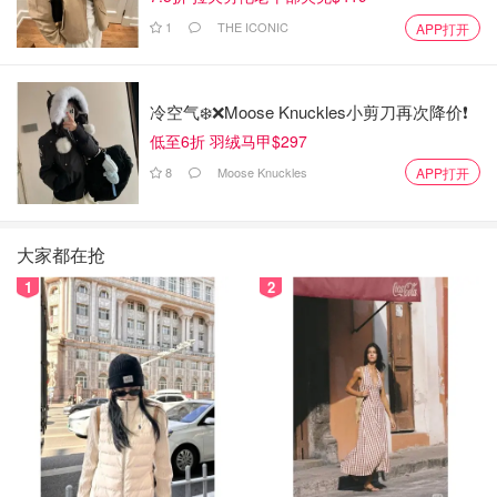
1
THE ICONIC
APP打开
冷空气❄️❌️Moose Knuckles小剪刀再次降价❗️
低至6折 羽绒马甲$297
8
Moose Knuckles
APP打开
大家都在抢
1
2