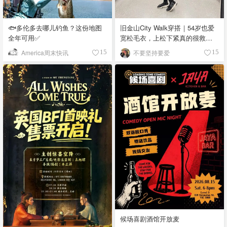
🐟多伦多去哪儿钓鱼？这份地图
旧金山City Walk穿搭｜54岁也爱
全年可用✅
宽松毛衣，上松下紧真的很救比
例
America周末快讯
不要坚持要爱
15
15
候场喜剧酒馆开放麦