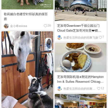
歌莉娅白色镂空针织衫真的很百
搭
芝加哥Downtown千禧公园云门
金小希ssicaa
20
Cloud Gate芝加哥河街景❤️鳞次
栉比的高楼
热爱生活和自由的轻舞飞扬
7
芝加哥国际机场✈️附近的Hampton
Inn & Suites Rosemont Chicago
O'Hare自助早餐
热爱生活和自由的轻舞飞扬
12