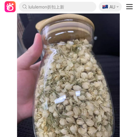
🇦🇺
lululemon折扣上新
AU
Sasa美妆护肤3.5折
SSENSE年中2.5折
FreshBeauty好价汇总
Cettire降价+叠9折
WWS Coles超市实拍
viagogo二手票捡漏
Myer超级周末
The Outnet奢牌1折起
David Jones 3折起
Flannels大牌1折
Perfumes Club护肤1折
AMIRO面罩$251
Amazon折扣汇总
eToro入金$200送$50
Amazon数码好物
ICONIC本周7.5折
ThedoubleF高奢地板价
Moose Knuckles 6折
丝芙兰5折起
EUFY摄像头$98
Selenichast首饰2折
Trip机票酒店促销
YSL送5件彩妆礼
Amazon家居好物
Amazon美妆护肤
雅漾大喷$8
过敏原检测盒$33
伊索独家赠50ml沐浴露
科颜氏高保湿面霜$29
SEALIFE海洋馆门票6折
丝塔芙大白罐$16
订阅Newsletter送香薰
Cult Beauty 6.8折
Harrods圣诞日历$525
LN-CC奢牌私促3折
d'Alba空姐喷雾$16
EVE LOM套装£56
Bernardelli独家4折
Adore Beauty 6折起
CT圣诞日历
Mytheresa奢品2.7折
Luxury Escapes 9折
Currentbody美容仪$881
MOON Garden Live
Roborock扫地机$649
Tingo Life水杯$24
Valentino官网5折
CR洗护套装$23
修丽可4件套$159
Myer彩妆2件7折
GANNI官网4.5折
Stylevana韩妆4折
Tessabit高奢8.5折
OGX洗发水$11
Amazon阿德莱德次日达
卡诗8.5折+赠礼
Philips Hue灯具8折