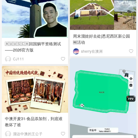
周末溜娃好去处|悉尼西区新公园
🆓活动
🇦🇺🇺🇸🇨🇦回国躺平资格测试
——2026官方版
sherry在澳洲
CJ111
中澳开麦31-食品添加剂，到底谁
教坏了谁
溜达中澳的王公子