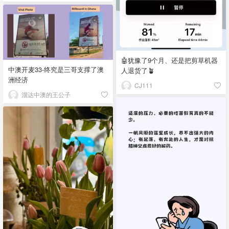
🤖犹豫了9个月、还是把剪草机器
中澳开麦33-终究是三哥支撑了澳
人退货了🪴
洲经济
CJ111
溜达中澳的王公子