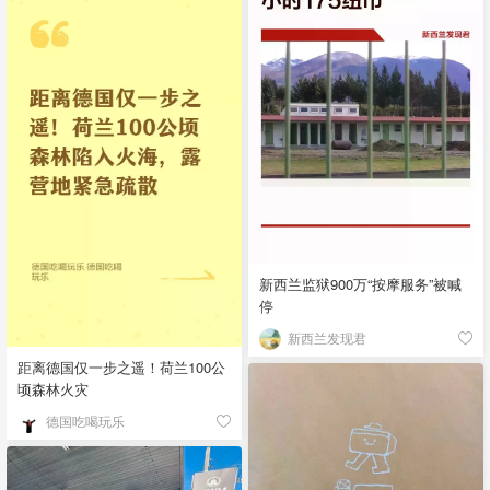
新西兰监狱900万“按摩服务”被喊
停
新西兰发现君
距离德国仅一步之遥！荷兰100公
顷森林火灾
德国吃喝玩乐