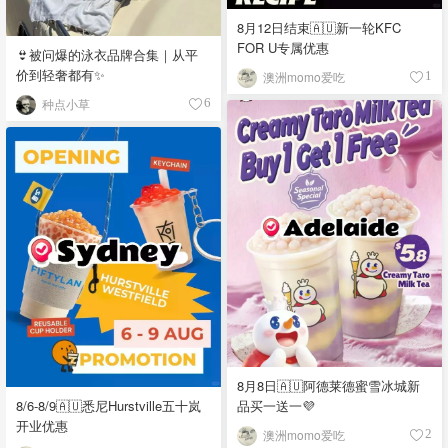
8月12日结束🇦🇺新一轮KFC
FOR U专属优惠
👙被问爆的泳衣品牌合集｜从平
价到轻奢都有✨
澳洲momo爱吃
1
种点小草
6
8月8日🇦🇺阿德莱德蜜雪冰城新
品买一送一💜
8/6-8/9🇦🇺悉尼Hurstville五十岚
开业优惠
澳洲momo爱吃
2