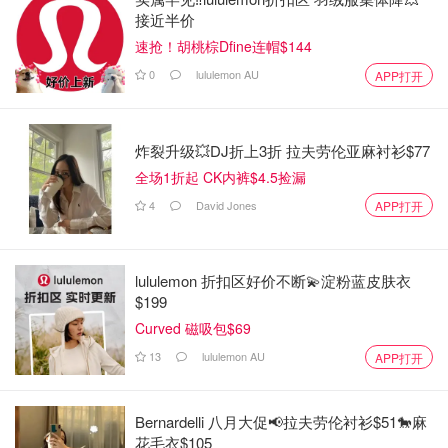
接近半价
速抢！胡桃棕Dfine连帽$144
0
lululemon AU
APP打开
炸裂升级💥DJ折上3折 拉夫劳伦亚麻衬衫$77
全场1折起 CK内裤$4.5捡漏
4
David Jones
APP打开
lululemon 折扣区好价不断💫淀粉蓝皮肤衣
$199
Curved 磁吸包$69
13
lululemon AU
APP打开
Bernardelli 八月大促📢拉夫劳伦衬衫$51🐎麻
花毛衣$105