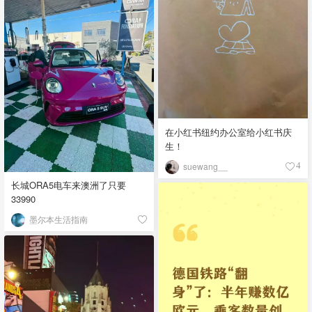
在小红书纽约办公室给小红书庆
生！
suewang__
4
长城ORA5电车来澳洲了只要
33990
墨尔本生活指南