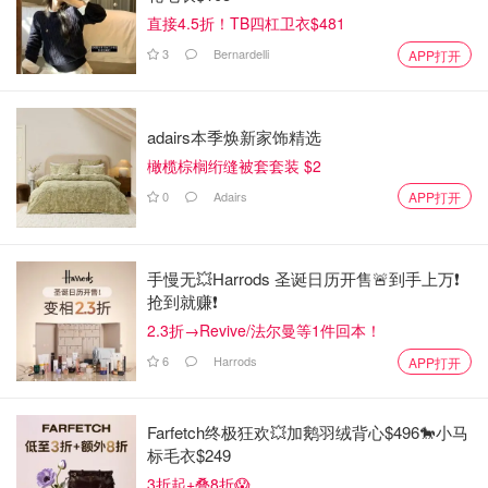
直接4.5折！TB四杠卫衣$481
3
Bernardelli
APP打开
adairs本季焕新家饰精选
橄榄棕榈绗缝被套套装 $2
0
Adairs
APP打开
手慢无💥Harrods 圣诞日历开售🚨到手上万❗️
抢到就赚❗️
2.3折→Revive/法尔曼等1件回本！
6
Harrods
APP打开
Farfetch终极狂欢💥加鹅羽绒背心$496🐎小马
标毛衣$249
3折起+叠8折😱