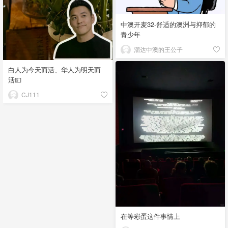
中澳开麦32-舒适的澳洲与抑郁的
青少年
溜达中澳的王公子
白人为今天而活、华人为明天而
活💵
CJ111
在等彩蛋这件事情上