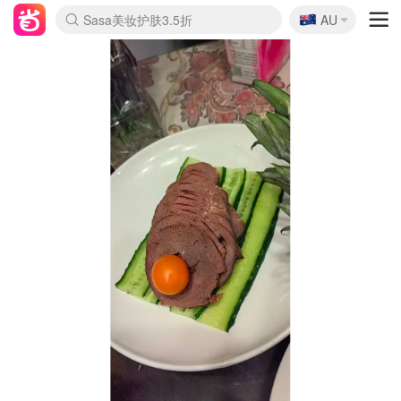
🇦🇺
Sasa美妆护肤3.5折
AU
lululemon折扣上新
SSENSE年中3折
FreshBeauty好价汇总
Cettire降价+叠9折
Farfetch折上8折
WWS Coles超市实拍
viagogo二手票捡漏
Myer清仓1折起
The Outnet奢牌1折起
David Jones 3折起
Flannels大牌1折
Perfumes Club护肤1折
AMIRO返校季6.2折
Oweek抽奖送Airpods
Amazon折扣汇总
eToro入金$200送$50
Amazon数码好物
ICONIC本周7.5折
ThedoubleF高奢地板价
Moose Knuckles 6折
丝芙兰5折起
EUFY官网3.7折起
Selenichast首饰2折
Trip机票酒店促销
YSL送5件彩妆礼
Amazon家居好物
BIGBANG巡演开票
David Jones时尚3折
Amazon美妆护肤
雅漾大喷$8
过敏原检测盒$33
伊索独家赠50ml沐浴露
科颜氏清仓3折
SEALIFE海洋馆门票6折
丝塔芙大白罐$16
订阅Newsletter送香薰
Cult Beauty 6.8折
Harrods圣诞日历2.3折
LN-CC奢牌私促3折
d'Alba空姐喷雾$16
EVE LOM套装逆天2折
Bernardelli独家4折
Adore Beauty 6折起
CT圣诞日历
Mytheresa奢品2.7折
Luxury Escapes 9折
Currentbody美容仪9折
卡诗9折+赠4件礼
MOON Garden Live
ALLSAINTS美衣3折
Roborock扫地机3.7折
Tingo Life水杯$24
Valentino官网5折
CR洗发护发6.3折