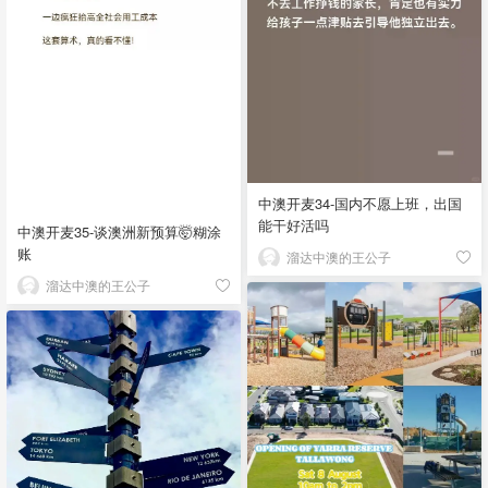
中澳开麦34-国内不愿上班，出国
能干好活吗
中澳开麦35-谈澳洲新预算🤯糊涂
账
溜达中澳的王公子
溜达中澳的王公子