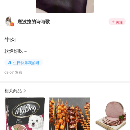
底波拉的诗与歌
关注
牛肉
软烂好吃～
生日快乐我的君
03-07 发布
相关商品