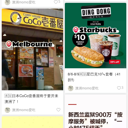
澳洲momo爱吃
5
8/6-8/9🇦🇺星巴克10🔪套餐（41
折❗）
澳洲momo爱吃
3
🇦🇺日本CoCo壹番屋终于要开来
澳洲了！
澳洲momo爱吃