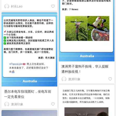
村长Leo
澳洲男子遛狗不拴绳，华人提醒
遭种族歧视！
澳洲印象
墨尔本电车惊现图钉，坐电车前
一定先看座位
澳洲印象