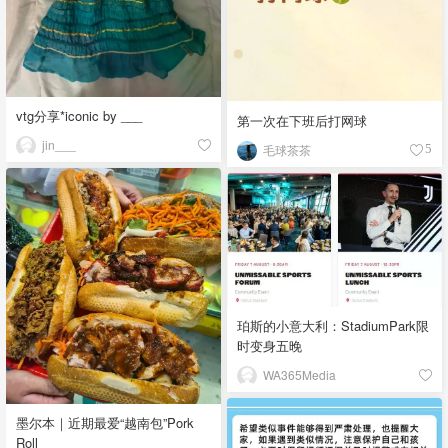
vtg分享*iconic by ___
第一次在下班后打网球
jin___
毛球茶茶
5
珀斯的小意大利：StadiumPark限
时变身五晚
WA365Media
墨尔本｜近期最爱“越南包”Pork
Roll