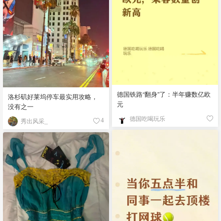
德国铁路“翻身”了：半年赚数亿欧
洛杉矶好莱坞停车最实用攻略，
元
没有之一
德国吃喝玩乐
秀出风采_
4