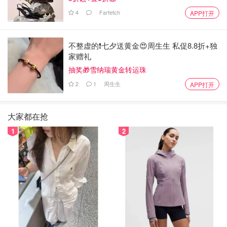
4
Farfetch
APP打开
不整虚的❗️七夕送黄金😍周生生 私促8.8折+独
家赠礼
抽奖🎁雪纳瑞黄金转运珠
2
1
周生生
APP打开
大家都在抢
1
2