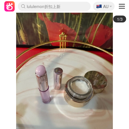
🇦🇺
Sasa美妆护肤3.5折
AU
lululemon折扣上新
SSENSE年中3折
FreshBeauty好价汇总
Cettire降价+叠9折
WWS Coles超市实拍
viagogo二手票捡漏
Myer超级周末1折
The Outnet奢牌1折起
David Jones 3折起
Flannels大牌1折
Perfumes Club护肤1折
AMIRO返校季6.2折
Amazon折扣汇总
eToro入金$200送$50
Amazon数码好物
ICONIC本周7.5折
ThedoubleF高奢地板价
Moose Knuckles 6折
丝芙兰5折起
EUFY官网3.7折起
Selenichast首饰2折
Trip机票酒店促销
YSL送5件彩妆礼
Amazon家居好物
Amazon美妆护肤
雅漾大喷$8
过敏原检测盒$33
伊索独家赠50ml沐浴露
科颜氏清仓3折
SEALIFE海洋馆门票6折
丝塔芙大白罐$16
订阅Newsletter送香薰
Cult Beauty 6.8折
Harrods圣诞日历2.3折
LN-CC奢牌私促3折
d'Alba空姐喷雾$16
EVE LOM套装逆天2折
Bernardelli独家4折
Adore Beauty 6折起
CT圣诞日历
Mytheresa奢品2.7折
Luxury Escapes 9折
Currentbody美容仪9折
MOON Garden Live
ALLSAINTS美衣3折
Roborock扫地机3.7折
Tingo Life水杯$24
Valentino官网5折
CR洗发护发6.3折
修丽可套装7.4折
Myer彩妆2件7折
GANNI官网4.5折
Stylevana韩妆4折
Tessabit高奢8.5折
OGX洗护4折
Amazon阿德莱德次日达
卡诗8.5折+赠礼
Philips Hue灯具8折
2/3