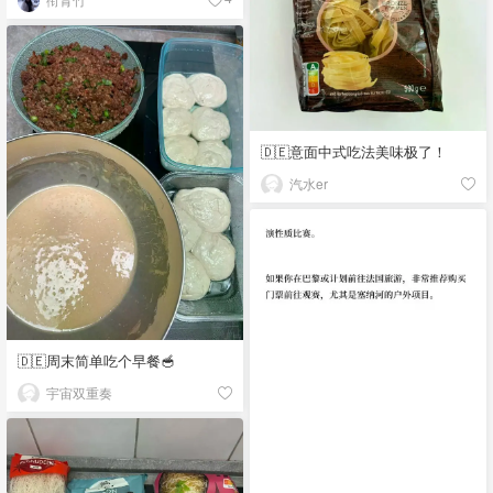
🇩🇪意面中式吃法美味极了！
汽水er
🇩🇪周末简单吃个早餐🥣
宇宙双重奏