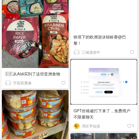
铁塔下的欧洲游泳锦标赛@巴
黎！
三城漫游中
🇩🇪从Aldi买到了这些亚洲食物
宇宙双重奏
GPT价格被打下来了，免费用户
不限量聊天
湾区早知道
3