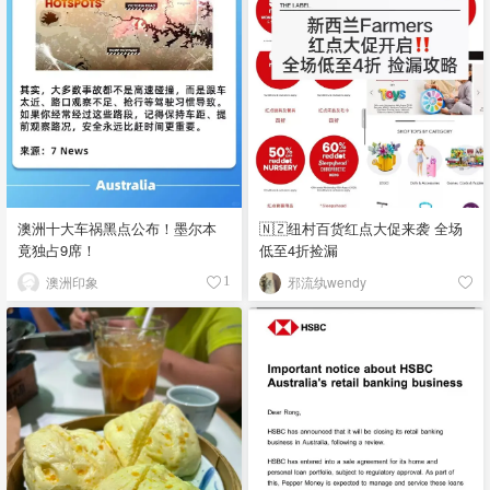
澳洲十大车祸黑点公布！墨尔本
🇳🇿纽村百货红点大促来袭 全场
竟独占9席！
低至4折捡漏
澳洲印象
邪流纨wendy
1