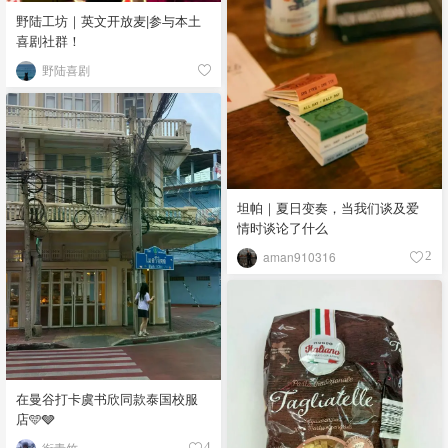
野陆工坊｜英文开放麦|参与本土
喜剧社群！
野陆喜剧
坦帕｜夏日变奏，当我们谈及爱
情时谈论了什么
aman910316
2
在曼谷打卡虞书欣同款泰国校服
店🩵🩶
衔青竹
4