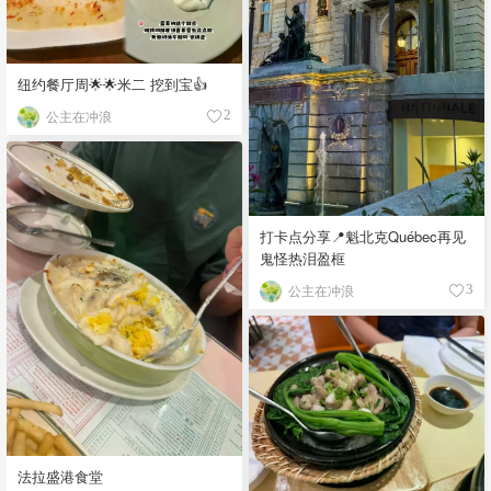
纽约餐厅周🌟🌟米二 挖到宝👍
公主在冲浪
2
打卡点分享📍魁北克Québec再见
鬼怪热泪盈框
公主在冲浪
3
法拉盛港食堂