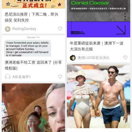
悉尼演出推荐｜下周二晚，即兴
搞笑 笑到失控
RollingDonkey
年度重磅提前来袭｜澳洲下一波
大演出有点狠
澳洲LUCID音乐演出
澳洲老板不给工资 追回来了 (分享
维权版)
A班袁湘琴1