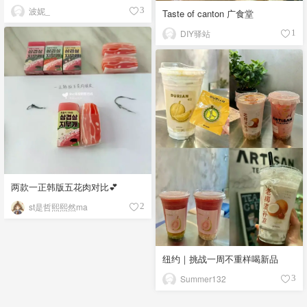
波妮_
3
Taste of canton 广食堂
DIY驿站
1
两款一正韩版五花肉对比💕
st是哲熙熙然ma
2
纽约｜挑战一周不重样喝新品
Summer132
3