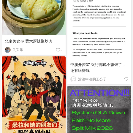
北京美食🥘 费大厨辣椒炒肉
丢丢乐
3
中澳开麦37-银行都说不赚钱了，
还有啥赚钱
溜达中澳的王公子