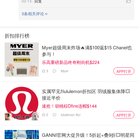
03-13
· 回复
3条相关评论
折扣排行榜
Myer超级周末炸场🔥满$100返$15 Chanel也
参与！
乐高重磅新品咚奇刚街机$224
3
Myer
APP打开
实属罕见‼️lululemon折扣区 羽绒服集体降💥
接近半价
速抢！胡桃棕Dfine连帽$144
2
lululemon AU
APP打开
GANNI官网大促升级！5折起+叠9折💥明星同