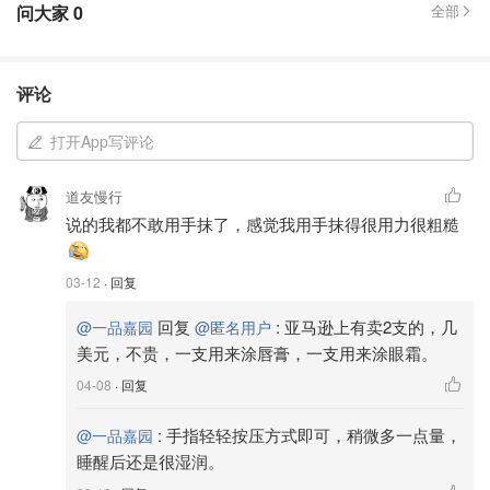
问大家
0
全部
评论
打开App写评论
道友慢行
说的我都不敢用手抹了，感觉我用手抹得很用力很粗糙
03-12
· 回复
回复
:
亚马逊上有卖2支的，几
@一品嘉园
@匿名用户
美元，不贵，一支用来涂唇膏，一支用来涂眼霜。
04-08
· 回复
:
手指轻轻按压方式即可，稍微多一点量，
@一品嘉园
睡醒后还是很湿润。