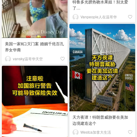
特鲁多光膀热吻水果姐！别太爱
了…
Vanpeople人在温哥华
美国一家8口灭门案 婚姻千疮百孔
养女华裔
vansky温哥华天空
天方夜谭！特朗普威胁要在美加
边境建造这个
Westca加拿大生活