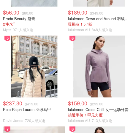
$56.00
$189.00
$80.00
$349.00
Prada Beauty 唇膏
lululemon Down and Around 羽绒夹克
2件7折
暖揭灰！5.4折
Myer
971人感兴趣
lululemon AU
848人感兴趣
5
6
$237.30
$159.00
$419.00
$299.00
Polo Ralph Lauren 羽绒马甲
lululemon Cross Chill 女士运动外套
接近半价！罕见力度
David Jones
720人感兴趣
lululemon AU
713人感兴趣
7
8