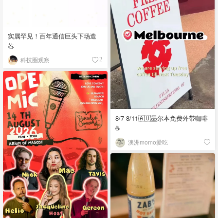
实属罕见！百年通信巨头下场造
芯
科技圈观察
2
8/7-8/11🇦🇺墨尔本免费外带咖啡
☕
澳洲momo爱吃