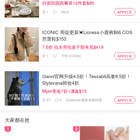
封面田园风餐具12件套$85
1
Myer
APP打开
ICONIC 周促更新💓Lioness小鹿裤$66 COS
芭蕾鞋$153
7.5折 拉夫劳伦老干部夹克$419
1
THE ICONIC
APP打开
Ganni官网升级4.5折！Tessabit高奢8.5折！
Stylevana韩妆4折
Myer美妆7折+满返$15
57
2
Dealmoon澳新省钱快报
APP打开
大家都在抢
1
2