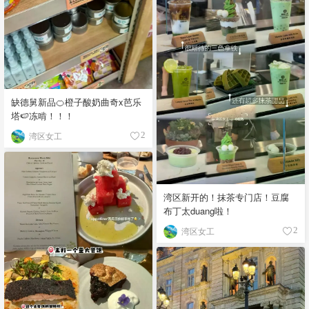
缺德舅新品🍊橙子酸奶曲奇x芭乐
塔🍉冻啃！！！
湾区女工
2
湾区新开的！抹茶专门店！豆腐
布丁太duang啦！
湾区女工
2