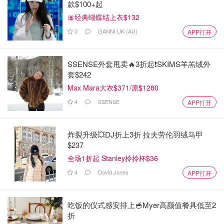
款$100+起
🎀经典蝴蝶结上衣$132
0
GANNI UK (AU)
APP打开
SSENSE外套甩卖🔥3折起❗SKIMS羊羔绒外
套$242
Max Mara大衣$371/原$1280
4
SSENSE
APP打开
炸裂升级💥DJ折上3折 拉夫劳伦羽绒马甲
$237
全场1折起 Stanley拎拎杯$36
4
David Jones
APP打开
吃饭的仪式感安排上🥣Myer高颜值餐具低至2
折