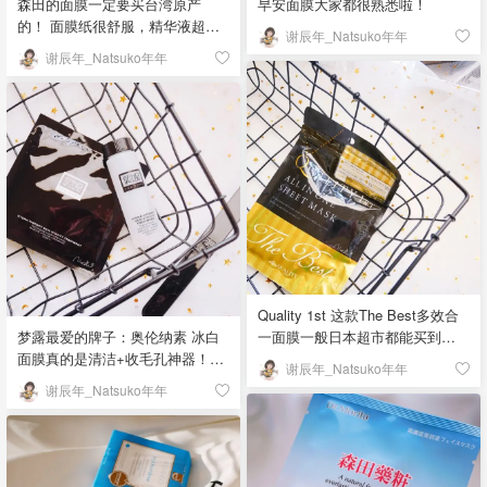
森田的面膜一定要买台湾原产
早安面膜大家都很熟悉啦！
一直听说，在酒场的工人/经常淘
的！ 面膜纸很舒服，精华液超多
谢辰年_Natsuko年年
米的阿姨/豆腐铺的小姑娘，即使
啊！因为最近我皮肤特别干，美
谢辰年_Natsuko年年
年纪变大，手上的肌肤也是很细
容院的姐姐推荐这款面膜，平价
嫩的！ 不过话说回来，研究了一
好用～ 重点是我看了成分表，一
下成分表，这款面膜吧成分也就
般来说成分表最前排的是最多成
挺一般，含有香精和防腐剂（这
分的，越靠后则越少。很多护肤
正常，大多数都有）。❗️那我接下
品第一个都是water，但这款面膜
来说的可能就需要注意一下，这
排名靠前的成分却是小黄花、丝
里有一个成分，二氧化钛。我们
瓜、芦荟、胶原蛋白、玻尿酸等
小时候用的修正液主要成分就是
有效成分！很良心呀！ 功效就是
它😑很多人说敷完明显变白，就
保湿！没什么特别的香味，精华
是因为二氧化钛，表面着色剂，
虽多但一点儿也不闷^ - ^因为这个
也就是物理增白。这玩意儿素颜
爱上了这个牌子，以后有机会想
霜里也有，所以不建议晚上睡前
把他家面膜线全买回来试试～ #面
Quality 1st 这款The Best多效合
使用！ 安全性还是有的，只是孕
膜打卡第3天#「该晒货来自@谢
梦露最爱的牌子：奥伦纳素 冰白
一面膜一般日本超市都能买到，
妇慎用，敏感肌也慎用吧！ 一周
辰年_Natsuko年年-北美省钱快
面膜真的是清洁+收毛孔神器！水
Amazon也可以买到，也是大容量
2-3次即可！ #面膜打卡第1天
谢辰年_Natsuko年年
报，版权归原作者所有」
和粉记得要快速混合，手慢就干
包装，建议隔天使用！ 无防腐
#「该晒货来自@谢辰年_Natsuko
谢辰年_Natsuko年年
掉啦！敷20分钟后撕开，皮肤超
剂、无香料、无矿物油。面膜纸
年年-北美省钱快报，版权归原作
级嫩鸭！效果可以维持一整天呢~
稍微有些厚，这点我感觉稍有些
者所有」
个人感觉比SK-II前男友面膜还好
扣分，敷10-15分钟就好，脸上的
用，敷完面膜就像水煮蛋一样，
精华可以不用洗轻拍吸收～ 这款