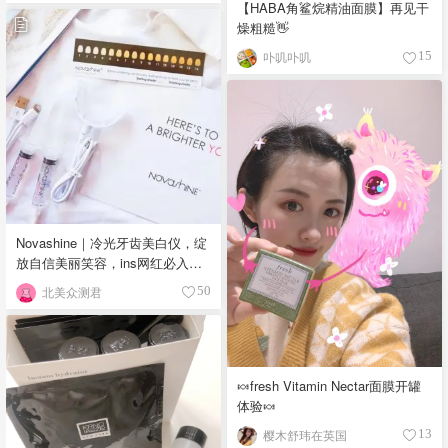
【HABA角鲨烷精油面膜】再见干
燥粗糙👋
卟叽卟叽
15
Novashine｜冷光牙齿美白仪，绽
放自信美丽笑容，ins网红必入神
器
北美众测君
50
🍬fresh Vitamin Nectar面膜开罐
体验🍬
樱木舒玮在英国
13