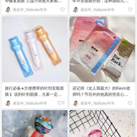
华修复面膜 兰蔻小黑瓶大家都
年早安面膜开始，这种抽取式面
熟，把黑瓶做成面膜用，效果更
膜就流行起来啦！Po主特别喜欢
谢辰年_Natsuko年年
谢辰年_Natsuko年年
好呢！推荐给大家❤️Lancome小
大米面膜，之前好多款大米面膜
黑瓶急救面膜❤️，敷完皮肤摸起
都用了，今天推荐这款似乎很少
来特别嫩，感觉捏一下皮肤可以
有人发过repo，就让我来当第一个
掐出水💦～而且皮肤光泽感特别
吃螃蟹的人吧！ MOMOTANI 桃
棒，就超级像韩剧女主的水光
谷顺天馆 大米精华面膜 一看到大
肌！ 面膜十果冻质地，QQ的，但
米就走不动路！这款大米保湿精
不用担心会撕破。我试了试，这
华面膜中的大米精华没有添加酒
个面膜还是在无纺布基础上添加
精和香料，敏感肌也可以用哦！
了双面凝胶，一面很光滑，另一
一包有32片，可以当作早安面膜
面稍微能摸出带一些网格状～哦
来用，也可以晚上睡前用。面膜
对了，面膜拿出来以后有两层
纸不是特别大，不过可以适当拉
膜，先把透明那层保护膜拿掉，
扯到适合自己面部的大小。 敷5分
把面膜敷在脸上，最后再把白色
钟就差不多了，面膜拿下来以后
旅行必备✈️方便携带的针剂安瓶面
还记得《女人我最大》的Kevin老
网格拿走。敷10-20分钟就可以
可以轻轻擦拭脸上多余精华，不
膜💉 说到针剂面膜，大家一定想
师吗？节目外的他真的凭良心安
啦！ ✨面膜里的精华特别多，袋
用再清洗了～ 我是在Mitsuwa超
到了丽得姿。我前段时间逛Ulta的
利！ 这款Minon面膜就是Kevin老
谢辰年_Natsuko年年
谢辰年_Natsuko年年
3
子里也很多，精华质地比较稀，
市买到的！似乎网上不太能买
时候发现TONYMOLY魔法森林竟
师安利过的，范冰冰啊林允啊都
很好吸收～面膜敷完能明显感觉
到，如果你们那里也有Mitsuwa，
然也出了针剂面膜，而且面膜包
推荐过。不过我买的这款是美白
到原本厚厚的嫩膜变薄啦！ ✨早
可以去搜搜看！「该晒货来自@
装就是一个针管的造型，也是用
款，没办法，我晒太黑了！ 面膜
晚都可以用，这是款急救修复面
谢辰年_Natsuko年年-北美省钱快
心了2333 这款产品网上没太多资
很隐形、精华很多、敏感肌可放
膜，一般有重要场合或者继续修
报，版权归原作者所有」
料，国内的博主似乎都没发过
心使用。日本Cosme大赏常年获
复肌肤的时候用就行，敷完的效
repo，反倒是Youtube有几位博主
奖！这个牌子是日本第一三共研