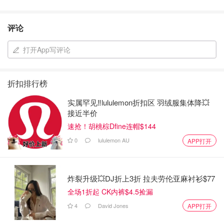
评论
打开App写评论
折扣排行榜
实属罕见‼️lululemon折扣区 羽绒服集体降💥
接近半价
速抢！胡桃棕Dfine连帽$144
0
lululemon AU
APP打开
炸裂升级💥DJ折上3折 拉夫劳伦亚麻衬衫$77
全场1折起 CK内裤$4.5捡漏
4
David Jones
APP打开