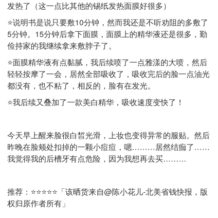
发热了（这一点比其他的锡纸发热面膜好很多）
⭐️说明书是说只要敷10分钟，然而我还是不听劝阻的多敷了
5分钟。15分钟后拿下面膜，面膜上的精华液还是很多，勤
俭持家的我继续拿来敷脖子了。
⭐️面膜精华液有点黏腻，我后续喷了一点雅漾的大喷，然后
轻轻按摩了一会，居然全部吸收了，吸收完后的脸一点油光
都没有，也不粘了，相反的，脸有在发光。
⭐️我后续又叠加了一款美白精华，吸收速度变快了！
今天早上醒来脸很白皙光滑，上妆也变得异常的服贴。然后
昨晚在脸颊处扣掉的一颗小痘痘，嗯………居然结痂了……
我觉得我的后槽牙有点危险，因为我想再去买………
推荐：⭐️⭐️⭐️⭐️⭐️「该晒货来自@陈小花儿-北美省钱快报，版
权归原作者所有」