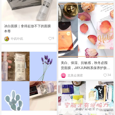
冰白面膜｜拿得起放不下的面膜
本尊
卟叽卟叽
9
美白、保湿、抗敏感，秋冬必囤
货面膜，JAYJUN韩系保养护肤统
统安排上了！
北美众测君
34