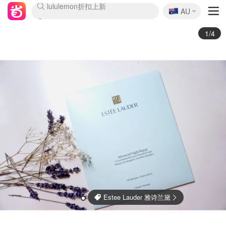
🇦🇺
Sasa美妆护肤3.5折
AU
lululemon折扣上新
SSENSE年中3折
FreshBeauty好价汇总
Cettire降价+叠9折
Farfetch折上8折
WWS Coles超市实拍
viagogo二手票捡漏
Myer清仓1折起
The Outnet奢牌1折起
David Jones 3折起
Flannels大牌1折
Perfumes Club护肤1折
AMIRO返校季6.2折
Oweek抽奖送Airpods
Amazon折扣汇总
eToro入金$200送$50
Amazon数码好物
ICONIC本周7.5折
ThedoubleF高奢地板价
Moose Knuckles 6折
丝芙兰5折起
EUFY官网3.7折起
Selenichast首饰2折
Trip机票酒店促销
YSL送5件彩妆礼
Amazon家居好物
BIGBANG巡演开票
David Jones时尚3折
Amazon美妆护肤
雅漾大喷$8
过敏原检测盒$33
伊索独家赠50ml沐浴露
科颜氏清仓3折
SEALIFE海洋馆门票6折
丝塔芙大白罐$16
订阅Newsletter送香薰
Cult Beauty 6.8折
Harrods圣诞日历2.3折
LN-CC奢牌私促3折
d'Alba空姐喷雾$16
EVE LOM套装逆天2折
Bernardelli独家4折
Adore Beauty 6折起
CT圣诞日历
Mytheresa奢品2.7折
Luxury Escapes 9折
Currentbody美容仪9折
卡诗9折+赠4件礼
MOON Garden Live
ALLSAINTS美衣3折
Roborock扫地机3.7折
Tingo Life水杯$24
Valentino官网5折
CR洗发护发6.3折
2/4