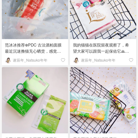
果基本可以保持大半天。 我作为
聊了聊使用感受。 这款面膜除了
发的，也就是我之前推荐美白丸
一枚大油皮，敷完以后不用清
方便携带，还有就是这算是一款
的制药厂，是不是更觉得安心了
洗，把残余的精华拍一拍让肌肤
安瓶精华面膜。纸张比较薄，贴
呢？23333 唯一的缺点就是……
吸收掉就去睡觉了！如果干皮的
在脸上也很隐形。 我在Ulta一共
我脸太大了，面膜纸不够敷（一
话，可以再叠加一层面霜或者乳
看到了三款： 💙蓝色保湿Moist：
个悲伤的故事） 另外那个背部祛
液。 ❗️本条晒货为商家合作，感谢
含三重透明质酸 💖粉色美白
痘皂也是大家安利的，配合背部
Lancome和Dealmoon提供新品！
Bright：添加了谷胱甘肽、烟酰胺
刷，感觉背部痘痘真的不怎么长
范冰冰推荐❄️PDC 古法酒粕面膜
我的猫猫在医院留夜观察了，希
「该晒货来自@谢辰年_Natsuko
可以使肌肤明亮起来，面部肤色
了！ #面膜打卡第2天#「该晒货来
最近沉迷撸猫无心晒货，感觉今
望大家可以跟我一起保佑它🙏
年年-北美省钱快报，版权归原作
不匀之类的问题坚持使用会有所
自@谢辰年_Natsuko年年-北美省
儿再不打卡估计完不成任务了！
（本条晒货来自之前存的草稿
者所有」
谢辰年_Natsuko年年
谢辰年_Natsuko年年
改善。 🧡橘色紧致Lift：这个主要
钱快报，版权归原作者所有」
之前不能免俗的入了范冰冰推荐
箱） 在日本超市随便逛的时候看
是增加肌肤弹性，提供水解胶原
的这款酒粕面膜，我感觉还是挺
到这个牌子，很眼熟就买回来
蛋白。 敷上15-20分钟以后，取下
值得入的。先说这个牌子，PDC
了！粉色这款主打保湿，算是性
面膜后也不需要清洗，将剩余精
是Pola旗下的，不用担心是三无
价比还不错的～ 面膜纸上脸比较
华拍一拍吸收就行啦！旅行出门
产品啦！ 这款的功效我用完感觉
舒服，虽然不是那种隐形款，但
带这个，也不需要再多带那些瓶
补水效果很赞，而且因为肌肤细
还可以接受。精华不太多但也足
瓶罐罐了！「该晒货来自@谢辰
胞喝饱了水，自然会显得肤色亮
够敷20分钟。 敷完建议还是清洗
年_Natsuko年年-北美省钱快报，
白清透！ 乳酪质地，可以看图4细
一下，补水效果还可以！ #面膜打
版权归原作者所有」
节，还有点儿像豆腐渣。酒香浓
卡第4天#「该晒货来自@谢辰年
郁，好涂抹～就是挺难清洗。 酒
_Natsuko年年-北美省钱快报，版
粕里含有大量酵母、曲酸，反正
权归原作者所有」
我对豆腐呀、大米呀、酒粕呀这
类产品一直挺感兴趣。小时候就