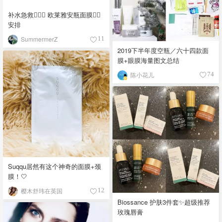
补水急救💁🏻‍♀️ 欧莱雅安瓶面膜👉🏻
安排
SummermerZ
11
2019下半年度空瓶／六十四款面
膜+眼膜海量图文总结
陈小花儿
74
Suqqu居然有这个神奇的面膜+颈
膜！🤍
樱木舒玮在英国
12
Biossance 护肤3件套✨超级推荐
玫瑰唇膏