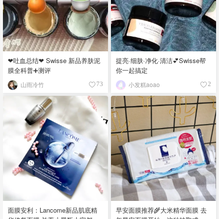
❤吐血总结❤ Swisse 新品养肤泥
提亮·细肤·净化·清洁💕Swisse帮
膜全科普➕测评
你一起搞定
山雨冷竹
小发糕aoao
73
2
面膜安利：Lancome新品肌底精
早安面膜推荐🌾大米精华面膜 去