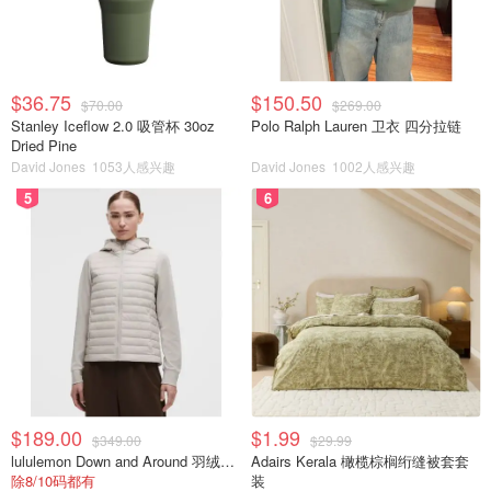
$36.75
$150.50
$70.00
$269.00
Stanley Iceflow 2.0 吸管杯 30oz
Polo Ralph Lauren 卫衣 四分拉链
Dried Pine
David Jones
1053人感兴趣
David Jones
1002人感兴趣
5
6
$189.00
$1.99
$349.00
$29.99
lululemon Down and Around 羽绒夹克
Adairs Kerala 橄榄棕榈绗缝被套套
除8/10码都有
装