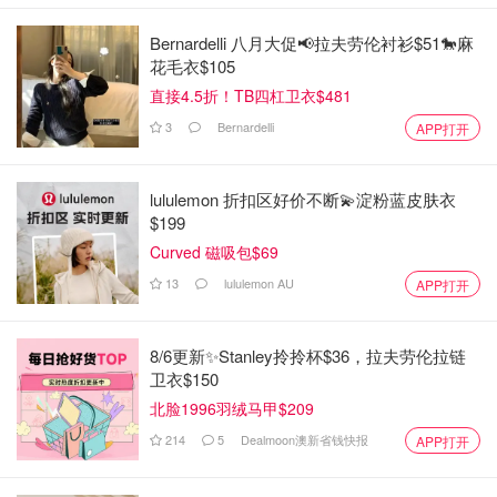
Bernardelli 八月大促📢拉夫劳伦衬衫$51🐎麻
花毛衣$105
直接4.5折！TB四杠卫衣$481
3
Bernardelli
APP打开
lululemon 折扣区好价不断💫淀粉蓝皮肤衣
$199
Curved 磁吸包$69
13
lululemon AU
APP打开
8/6更新✨Stanley拎拎杯$36，拉夫劳伦拉链
卫衣$150
北脸1996羽绒马甲$209
214
5
Dealmoon澳新省钱快报
APP打开