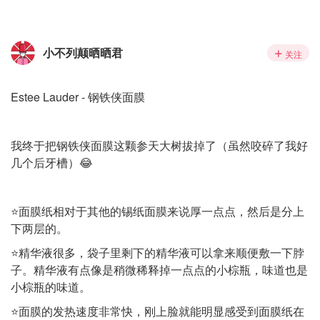
小不列颠晒晒君
关注
Estee Lauder - 钢铁侠面膜
我终于把钢铁侠面膜这颗参天大树拔掉了（虽然咬碎了我好
几个后牙槽）😂
⭐️面膜纸相对于其他的锡纸面膜来说厚一点点，然后是分上
下两层的。
⭐️精华液很多，袋子里剩下的精华液可以拿来顺便敷一下脖
子。精华液有点像是稍微稀释掉一点点的小棕瓶，味道也是
小棕瓶的味道。
⭐️面膜的发热速度非常快，刚上脸就能明显感受到面膜纸在