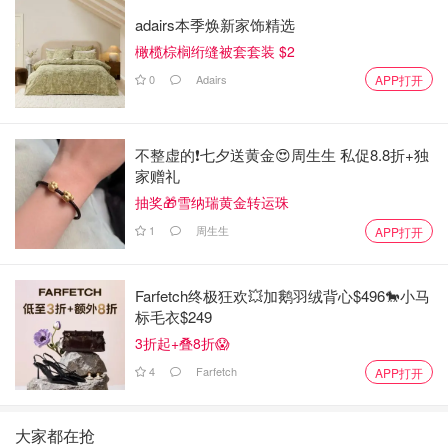
adairs本季焕新家饰精选
橄榄棕榈绗缝被套套装 $2
0
Adairs
APP打开
不整虚的❗️七夕送黄金😍周生生 私促8.8折+独
家赠礼
抽奖🎁雪纳瑞黄金转运珠
1
周生生
APP打开
Farfetch终极狂欢💥加鹅羽绒背心$496🐎小马
标毛衣$249
3折起+叠8折😱
4
Farfetch
APP打开
大家都在抢