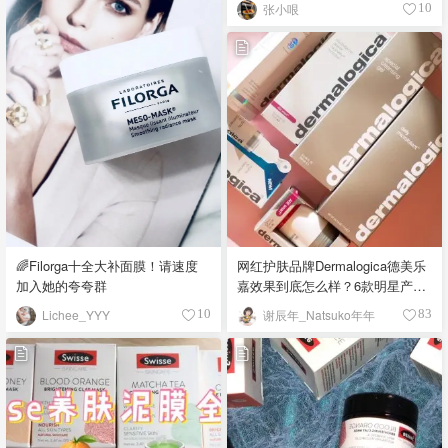
张小哏
10
🌈Filorga十全大补面膜！请速度
网红护肤品牌Dermalogica德美乐
加入她的夸夸群
嘉效果到底怎么样？6款明星产品
试用推荐
Lichee_YYY
谢辰年_Natsuko年年
10
83