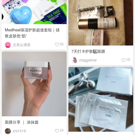
Mediheal保湿护肤超值套组｜拯
救皮肤危“肌”
北美众测君
50
7天打卡护肤6️⃣面膜
maggiehsf
10
面膜分享 ｜ 涂抹篇
zrs1019
10