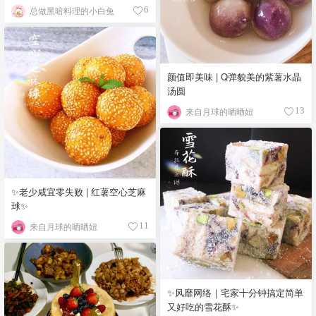
总做黑暗料理的小白兔
6
颜值即美味 | Q弹貌美的紫薯水晶
汤圆
来自月球的晒晒妞
13
✨老少咸宜零失败 | 红薯空心芝麻
球✨
来自月球的晒晒妞
11
✨风靡网络｜宅家十分钟搞定简单
又好吃的雪花酥✨