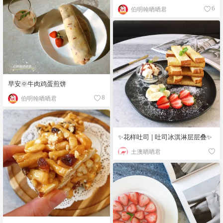
伯明翰晒晒君
6
早安🌞牛肉鸡蛋煎饼
伯明翰晒晒君
8
✨花样吐司 | 吐司冰淇淋层层叠✨
土澳晒晒君