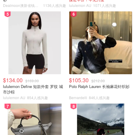
Dealmoon澳新省钱快报
1136人感兴趣
lululemon AU
1071人感兴趣
5
6
$134.00
$105.30
$169.00
$212.00
lululemon Define 短款外套 罗纹 城
Polo Ralph Lauren 长袖麻花针织衫
市沙棕
lululemon AU
854人感兴趣
Bernardelli
846人感兴趣
7
8