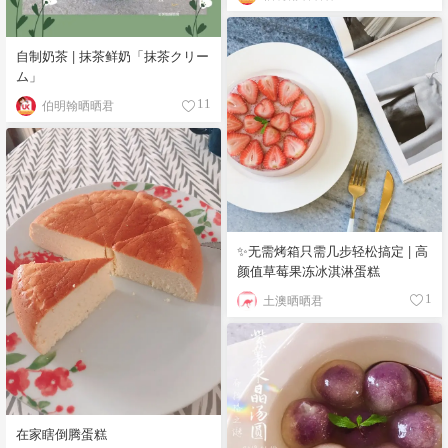
自制奶茶 | 抹茶鲜奶「抹茶クリー
ム」
伯明翰晒晒君
11
✨无需烤箱只需几步轻松搞定 | 高
颜值草莓果冻冰淇淋蛋糕
土澳晒晒君
1
在家瞎倒腾蛋糕