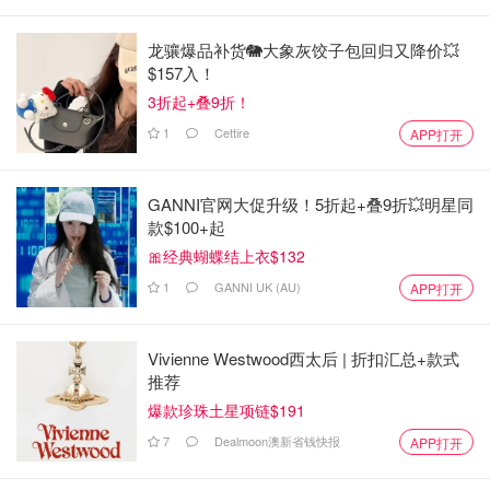
龙骧爆品补货🐘大象灰饺子包回归又降价💥
$157入！
3折起+叠9折！
1
Cettire
APP打开
GANNI官网大促升级！5折起+叠9折💥明星同
款$100+起
🎀经典蝴蝶结上衣$132
1
GANNI UK (AU)
APP打开
Vivienne Westwood西太后 | 折扣汇总+款式
推荐
爆款珍珠土星项链$191
7
Dealmoon澳新省钱快报
APP打开