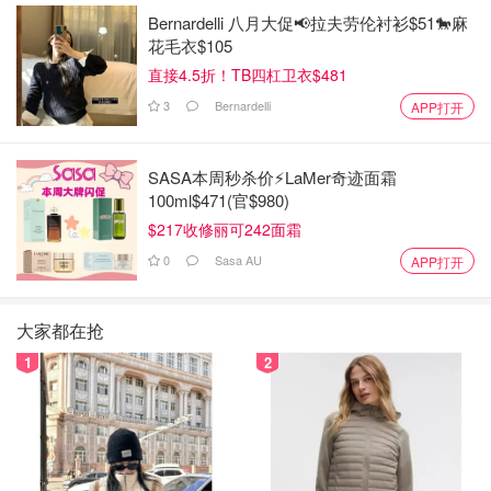
Bernardelli 八月大促📢拉夫劳伦衬衫$51🐎麻
花毛衣$105
直接4.5折！TB四杠卫衣$481
3
Bernardelli
APP打开
SASA本周秒杀价⚡️LaMer奇迹面霜
100ml$471(官$980)
$217收修丽可242面霜
0
Sasa AU
APP打开
大家都在抢
1
2