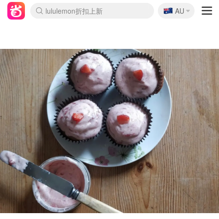
🇦🇺
Sasa美妆护肤3.5折
AU
lululemon折扣上新
SSENSE年中2.5折
FreshBeauty好价汇总
Cettire降价+叠9折
WWS Coles超市实拍
viagogo二手票捡漏
Myer超级周末
The Outnet奢牌1折起
David Jones 3折起
Flannels大牌1折
Perfumes Club护肤1折
AMIRO面罩$251
Amazon折扣汇总
eToro入金$200送$50
Amazon数码好物
ICONIC本周7.5折
ThedoubleF高奢地板价
Moose Knuckles 6折
丝芙兰5折起
EUFY摄像头$98
Selenichast首饰2折
Trip机票酒店促销
YSL送5件彩妆礼
Amazon家居好物
Amazon美妆护肤
雅漾大喷$8
过敏原检测盒$33
伊索独家赠50ml沐浴露
科颜氏高保湿面霜$29
SEALIFE海洋馆门票6折
丝塔芙大白罐$16
订阅Newsletter送香薰
Cult Beauty 6.8折
Harrods圣诞日历$525
LN-CC奢牌私促3折
d'Alba空姐喷雾$16
EVE LOM套装£56
Bernardelli独家4折
Adore Beauty 6折起
CT圣诞日历
Mytheresa奢品2.7折
Luxury Escapes 9折
Currentbody美容仪$881
MOON Garden Live
Roborock扫地机$649
Tingo Life水杯$24
Valentino官网5折
CR洗护套装$23
修丽可4件套$159
Myer彩妆2件7折
GANNI官网4.5折
Stylevana韩妆4折
Tessabit高奢8.5折
OGX洗发水$11
Amazon阿德莱德次日达
卡诗8.5折+赠礼
Philips Hue灯具8折