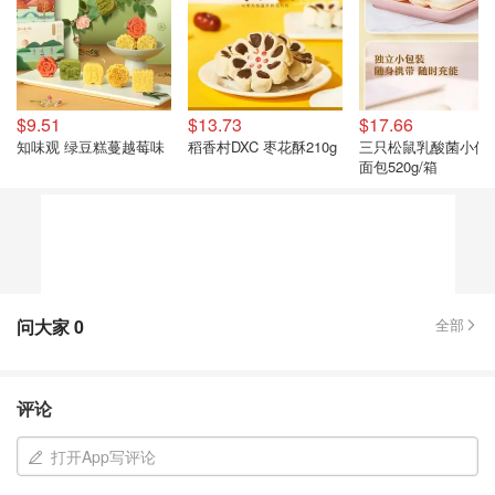
$9.51
$13.73
$17.66
知味观 绿豆糕蔓越莓味
稻香村DXC 枣花酥210g
三只松鼠乳酸菌小伴
面包520g/箱
问大家
0
全部
评论
打开App写评论