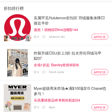
折扣排行榜
实属罕见‼️lululemon折扣区 羽绒服集体降💥
接近半价
速抢！胡桃棕Dfine连帽$144
4
lululemon AU
APP打开
炸裂升级💥DJ折上3折 拉夫劳伦羽绒马甲
$237
全场1折起 Stanley拎拎杯$36
4
David Jones
APP打开
Myer超级周末炸场🔥满$100返$15 Chanel也
参与！
乐高重磅新品咚奇刚街机$224
3
Myer
APP打开