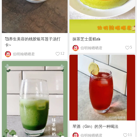
🥰养生美容的桃胶银耳莲子汤打
抹茶芝士蛋糕🍰
卡~
伯明翰晒晒君
5
伯明翰晒晒君
12
琴酒（Gin）的另一种喝法
伯明翰晒晒君
11