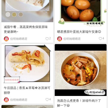
减脂午餐，蒸蔬菜烤鱼保留原味
晒君携茶叶蛋祝大家端午安康😊
更健康哟~
伯明翰晒晒君
伯明翰晒晒君
4
2
午后甜品 | 香蕉🍌草莓🍓冰淇淋可
丽饼
伯明翰晒晒君
4
泡面怎么煮更香！浓缩牛肉汁了
解一下😃