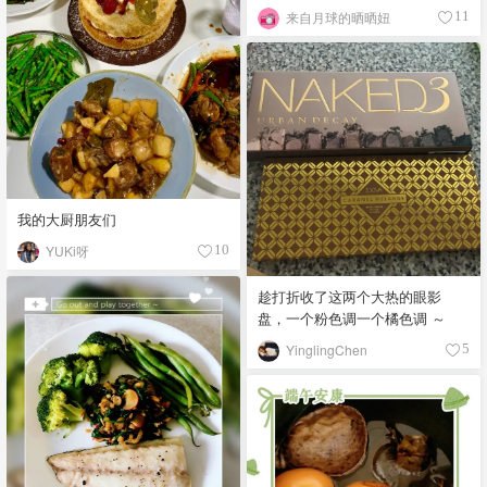
来自月球的晒晒妞
11
我的大厨朋友们
YUKi呀
10
趁打折收了这两个大热的眼影
盘，一个粉色调一个橘色调 ～
YinglingChen
5