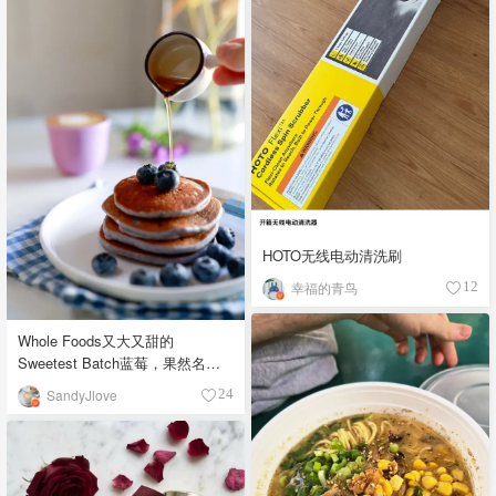
HOTO无线电动清洗刷
幸福的青鸟
12
Whole Foods又大又甜的
Sweetest Batch蓝莓，果然名副
其实！
SandyJlove
24