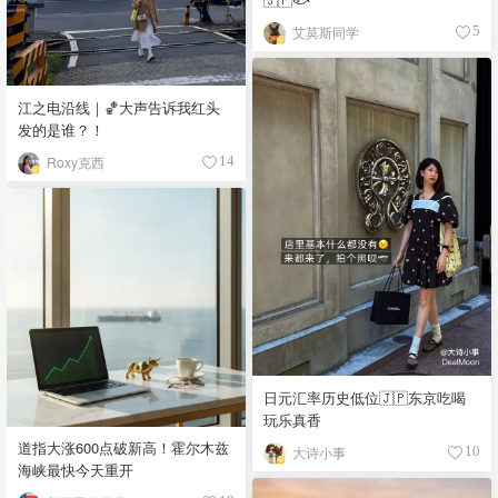
艾莫斯同学
5
江之电沿线｜🏀大声告诉我红头
发的是谁？！
Roxy克西
14
日元汇率历史低位🇯🇵东京吃喝
玩乐真香
道指大涨600点破新高！霍尔木兹
大诗小事
10
海峡最快今天重开