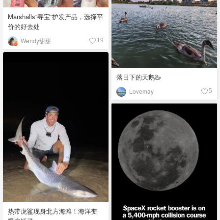
Marshalls“寻宝”护发产品，选择平
价的好去处
Wendy甜甜
19
落日下的天鹅🦢
Lovemay
5
热带虎鲨现身北方海滩！海洋变