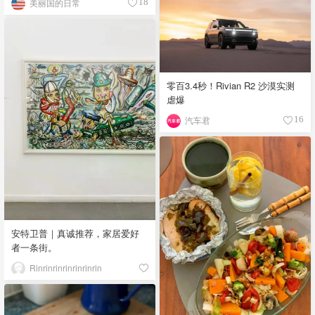
美丽国的日常
18
零百3.4秒！Rivian R2 沙漠实测
虐爆
汽车君
16
安特卫普｜真诚推荐，家居爱好
者一条街。
Rinrinrinrinrinrinrin