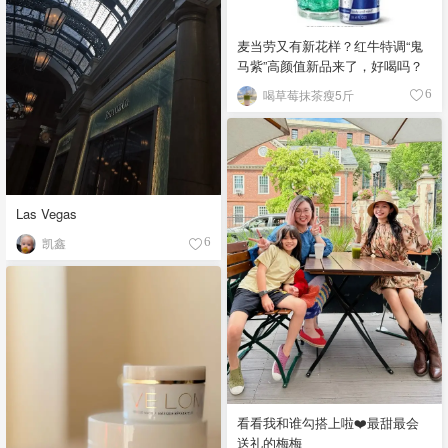
麦当劳又有新花样？红牛特调“鬼
马紫”高颜值新品来了，好喝吗？
喝草莓抹茶瘦5斤
6
Las Vegas
凯鑫
6
看看我和谁勾搭上啦❤️最甜最会
送礼的梅梅