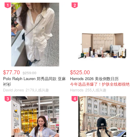
1
2
$77.70
$525.00
$259.00
Polo Ralph Lauren 郑秀晶同款 亚麻
Harrods 2026 美妆倒数日历
衬衫
今年选品夯爆了！护肤全线都很绝
David Jones
2179人感兴趣
Harrods
255人感兴趣
3
4