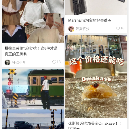
Marshall’s淘宝的好去处🔥
浅夏忆汐
16
🛍️拉夫劳伦“必吃”榜！这8件才是
真正的王牌🏇
种点小草
13
休斯顿必吃75美金Omakase！！
🇯🇵🐟