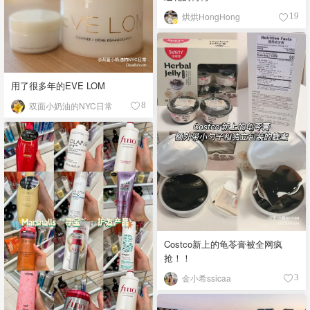
烘烘HongHong
19
用了很多年的EVE LOM
双面小奶油的NYC日常
8
Costco新上的龟苓膏被全网疯
抢！！
金小希ssicaa
3