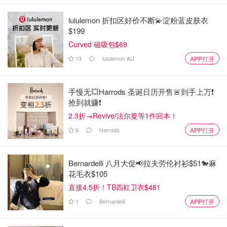
lululemon 折扣区好价不断💫淀粉蓝皮肤衣
$199
Curved 磁吸包$69
13
lululemon AU
APP打开
手慢无💥Harrods 圣诞日历开售🚨到手上万❗️
抢到就赚❗️
2.3折→Revive/法尔曼等1件回本！
6
Harrods
APP打开
Bernardelli 八月大促📢拉夫劳伦衬衫$51🐎麻
花毛衣$105
直接4.5折！TB四杠卫衣$481
1
Bernardelli
APP打开