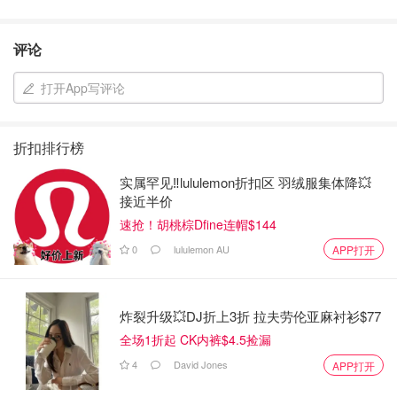
评论
打开App写评论
折扣排行榜
实属罕见‼️lululemon折扣区 羽绒服集体降💥
接近半价
速抢！胡桃棕Dfine连帽$144
0
lululemon AU
APP打开
炸裂升级💥DJ折上3折 拉夫劳伦亚麻衬衫$77
全场1折起 CK内裤$4.5捡漏
4
David Jones
APP打开