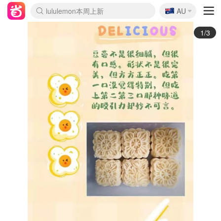
🇦🇺
Sasa美妆护肤3.5折
AU
lululemon本周上新
SSENSE年中3折
FreshBeauty好价汇总
Cettire降价+叠9折
Farfetch折上8折
WWS Coles超市实拍
viagogo二手票捡漏
Myer清仓1折起
The Outnet奢牌1折起
David Jones 3折起
Flannels大牌1折
Perfumes Club护肤1折
AMIRO返校季6.2折
Oweek抽奖送Airpods
Amazon折扣汇总
eToro入金$200送$50
Amazon数码好物
ICONIC本周7.5折
ThedoubleF高奢地板价
Moose Knuckles 6折
丝芙兰5折起
EUFY官网3.7折起
Selenichast首饰2折
Trip机票酒店促销
YSL送5件彩妆礼
Amazon家居好物
BIGBANG巡演开票
David Jones时尚3折
Amazon美妆护肤
雅漾大喷$8
过敏原检测盒$33
伊索独家赠50ml沐浴露
科颜氏送高保湿面霜
SEALIFE海洋馆门票6折
丝塔芙大白罐$16
订阅Newsletter送香薰
Cult Beauty 6.8折
Harrods圣诞日历2.3折
LN-CC奢牌私促3折
d'Alba空姐喷雾$16
EVE LOM套装逆天2折
Bernardelli独家4折
Adore Beauty 6折起
CT圣诞日历
Mytheresa奢品2.7折
2/3