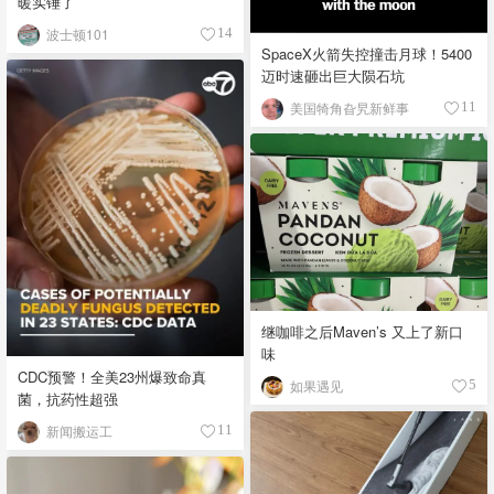
暖实锤了
波士顿101
14
SpaceX火箭失控撞击月球！5400
迈时速砸出巨大陨石坑
美国犄角旮旯新鲜事
11
继咖啡之后Maven’s 又上了新口
味
CDC预警！全美23州爆致命真
如果遇见
5
菌，抗药性超强
新闻搬运工
11