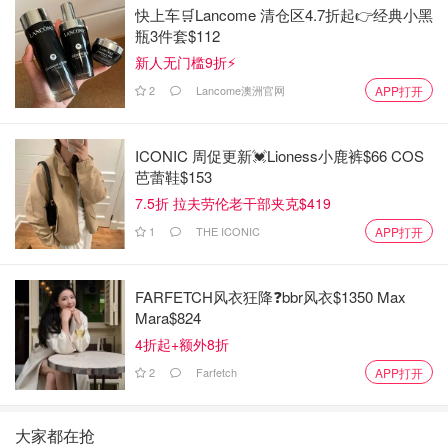
快上车🛒Lancome 清仓区4.7折起👉经典小黑
瓶3件套$112
新人无门槛9折⚡️
2
Lancome澳洲官网
APP打开
ICONIC 周促更新💓Lioness小鹿裤$66 COS
芭蕾鞋$153
7.5折 拉夫劳伦老干部夹克$419
1
THE ICONIC
APP打开
FARFETCH风衣狂降❓bbr风衣$1350 Max
Mara$824
4折起+额外8折
2
Farfetch
APP打开
大家都在抢