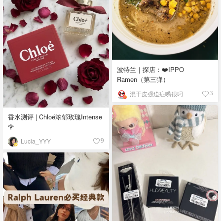
波特兰｜探店：❤️IPPO
Ramen（第三弹）
混干皮强迫症嘴很叼
3
香水测评 | Chloé浓郁玫瑰Intense
🌹
Lucia_YYY
9