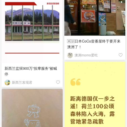
🇦🇺日本CoCo壹番屋终于要开来
澳洲了！
澳洲momo爱吃
新西兰监狱900万“按摩服务”被喊
停
新西兰发现君