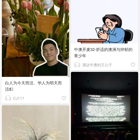
中澳开麦32-舒适的澳洲与抑郁的
青少年
溜达中澳的王公子
白人为今天而活、华人为明天而
活💵
CJ111