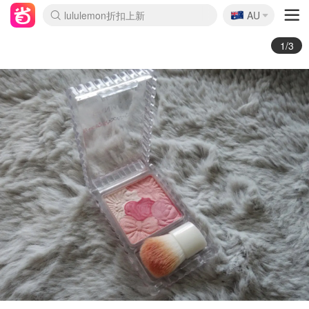
🇦🇺
Sasa美妆护肤3.5折
AU
lululemon折扣上新
SSENSE年中3折
FreshBeauty好价汇总
Cettire降价+叠9折
Farfetch折上8折
WWS Coles超市实拍
viagogo二手票捡漏
Myer清仓1折起
The Outnet奢牌1折起
David Jones 3折起
Flannels大牌1折
Perfumes Club护肤1折
AMIRO返校季6.2折
Oweek抽奖送Airpods
Amazon折扣汇总
eToro入金$200送$50
Amazon数码好物
ICONIC本周7.5折
ThedoubleF高奢地板价
Moose Knuckles 6折
丝芙兰5折起
EUFY官网3.7折起
Selenichast首饰2折
Trip机票酒店促销
YSL送5件彩妆礼
Amazon家居好物
BIGBANG巡演开票
David Jones时尚3折
Amazon美妆护肤
雅漾大喷$8
过敏原检测盒$33
伊索独家赠50ml沐浴露
科颜氏清仓3折
SEALIFE海洋馆门票6折
丝塔芙大白罐$16
订阅Newsletter送香薰
Cult Beauty 6.8折
Harrods圣诞日历2.3折
LN-CC奢牌私促3折
d'Alba空姐喷雾$16
EVE LOM套装逆天2折
Bernardelli独家4折
Adore Beauty 6折起
CT圣诞日历
Mytheresa奢品2.7折
Luxury Escapes 9折
Currentbody美容仪9折
卡诗9折+赠4件礼
MOON Garden Live
ALLSAINTS美衣3折
Roborock扫地机3.7折
Tingo Life水杯$24
Valentino官网5折
CR洗发护发6.3折
2/3