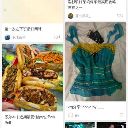
洛杉矶好莱坞停车最实用攻略，
没有之一
秀出风采_
3
第一次在下班后打网球
毛球茶茶
4
vtg分享*iconic by ___
jin___
墨尔本｜近期最爱“越南包”Pork
Roll