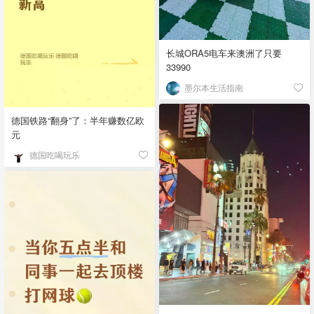
长城ORA5电车来澳洲了只要
33990
墨尔本生活指南
德国铁路“翻身”了：半年赚数亿欧
元
德国吃喝玩乐