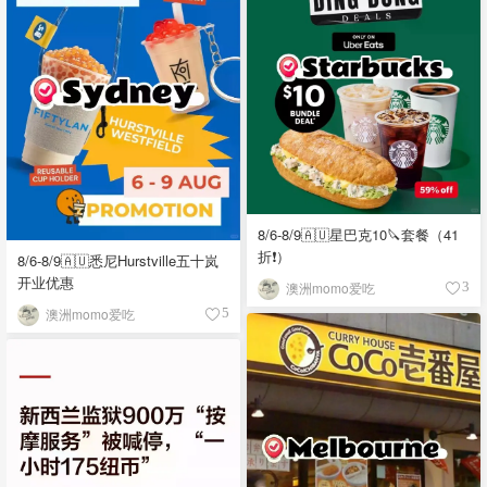
8/6-8/9🇦🇺星巴克10🔪套餐（41
折❗）
8/6-8/9🇦🇺悉尼Hurstville五十岚
开业优惠
澳洲momo爱吃
3
澳洲momo爱吃
5