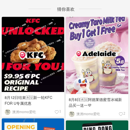
猜你喜欢
8月12日结束🇦🇺新一轮KFC
8月8日🇦🇺阿德莱德蜜雪冰城新
FOR U专属优惠
品买一送一💜
澳洲momo爱吃
1
澳洲momo爱吃
2