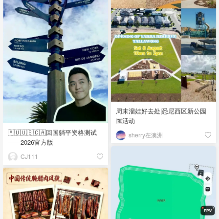
周末溜娃好去处|悉尼西区新公园
🆓活动
🇦🇺🇺🇸🇨🇦回国躺平资格测试
sherry在澳洲
——2026官方版
CJ111