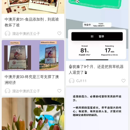
中澳开麦31-食品添加剂，到底谁
教坏了谁
溜达中澳的王公子
🤖犹豫了9个月、还是把剪草机器
人退货了🪴
中澳开麦33-终究是三哥支撑了澳
CJ111
洲经济
溜达中澳的王公子