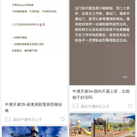
中澳开麦34-国内不愿上班，出国
能干好活吗
中澳开麦35-谈澳洲新预算🤯糊涂
溜达中澳的王公子
账
溜达中澳的王公子