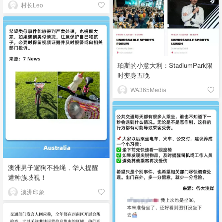
村长Leo
珀斯的小意大利：StadiumPark限
时变身五晚
WA365Media
澳洲男子遛狗不拴绳，华人提醒
遭种族歧视！
澳洲印象