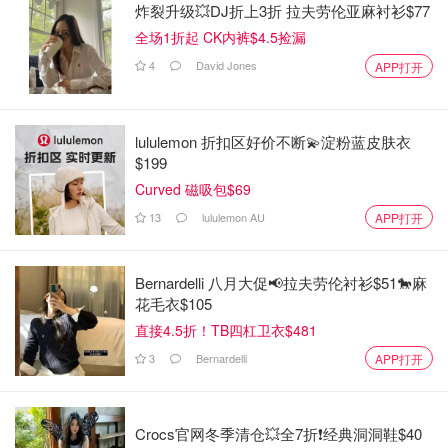
炸裂升级💥DJ折上3折 拉夫劳伦亚麻衬衫$77
全场1折起 CK内裤$4.5捡漏
4
David Jones
APP打开
lululemon 折扣区好价不断💫淀粉蓝皮肤衣
$199
Curved 磁吸包$69
13
lululemon AU
APP打开
Bernardelli 八月大促📢拉夫劳伦衬衫$51🐎麻
花毛衣$105
直接4.5折！TB四杠卫衣$481
3
Bernardelli
APP打开
Crocs官网冬季清仓💥全7折❗经典洞洞鞋$40