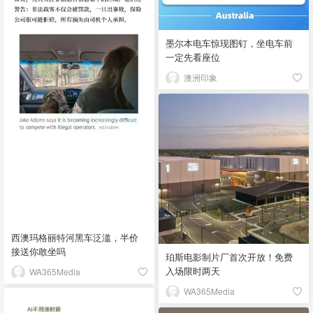
墨尔本电车惊现图钉，坐电车前
一定先看座位
澳洲印象
西澳玛格丽特河黑车泛滥，半价
接送你敢坐吗
珀斯电影制片厂首次开放！免费
入场限时两天
WA365Media
WA365Media