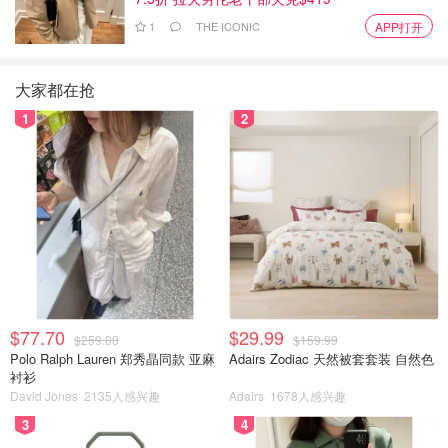
1
THE ICONIC
APP打开
大家都在抢
1
2
$77.70
$29.99
$259.00
$159.99
Polo Ralph Lauren 郑秀晶同款 亚麻
Adairs Zodiac 天然被套套装 自然色
衬衫
David Jones
2135人感兴趣
Adairs
1678人感兴趣
3
4