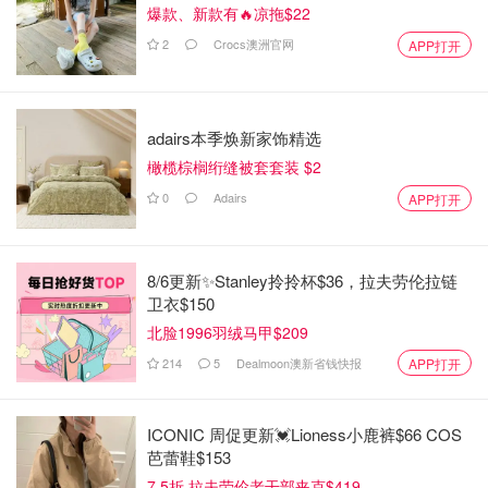
爆款、新款有🔥凉拖$22
2
Crocs澳洲官网
APP打开
adairs本季焕新家饰精选
橄榄棕榈绗缝被套套装 $2
0
Adairs
APP打开
8/6更新✨Stanley拎拎杯$36，拉夫劳伦拉链
卫衣$150
北脸1996羽绒马甲$209
214
5
Dealmoon澳新省钱快报
APP打开
ICONIC 周促更新💓Lioness小鹿裤$66 COS
芭蕾鞋$153
7.5折 拉夫劳伦老干部夹克$419