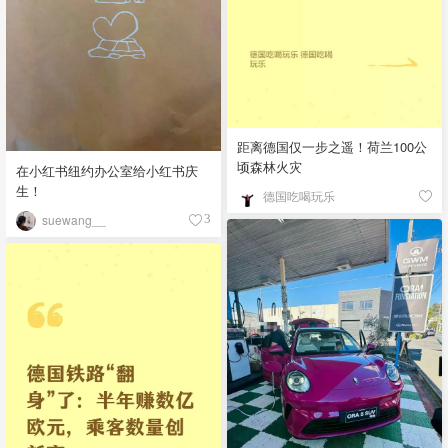
距离德国仅一步之遥！荷兰100公
顷森林火灾
在小红书纽约办公室给小红书庆
生！
德国吃喝玩乐
suewang__
3