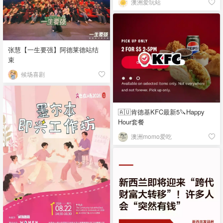
澳洲爱玩站
张慧【一生要强】阿德莱德站结
束
候场喜剧
🇦🇺肯德基KFC最新5🔪Happy
Hour套餐
澳洲momo爱吃