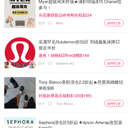
Myer超级周末炸场🔥满$100返$15 Chanel也
参与！
乐高重磅新品咚奇刚街机$224
5
Myer
APP打开
实属罕见‼️lululemon折扣区 羽绒服集体降💥
接近半价
速抢！胡桃棕Dfine连帽$144
4
lululemon AU
APP打开
Tony Bianco美鞋清仓2.2折起🔥芭蕾风蝴蝶结
单鞋$96
封面款厚底乐福鞋$120($199)
1
Tony Bianco
APP打开
Sephora清仓区5折起🔈dyson Airwrap造型器