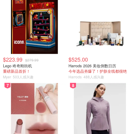
$223.99
$525.00
$279.99
Lego 咚奇刚街机
Harrods 2026 美妆倒数日历
重磅新品首折！
今年选品夯爆了！护肤全线都很绝
Myer
503人感兴趣
Harrods
488人感兴趣
7
8