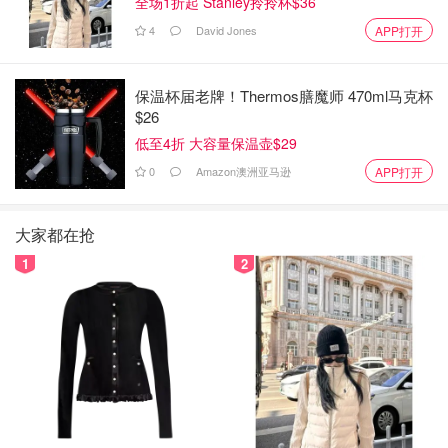
全场1折起 Stanley拎拎杯$36
4
David Jones
APP打开
保温杯届老牌！Thermos膳魔师 470ml马克杯
$26
低至4折 大容量保温壶$29
0
Amazon澳洲亚马逊
APP打开
大家都在抢
1
2