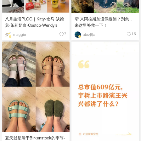
八月生活PLOG｜Kitty·盒马·缺德
🐻 来阿拉斯加没偶遇熊？别急，
舅·茉莉奶白·Costco·Wendy's
来这里补救一下！
maggie
abc個c
2
16
夏天就是属于Birkenstock的季节-