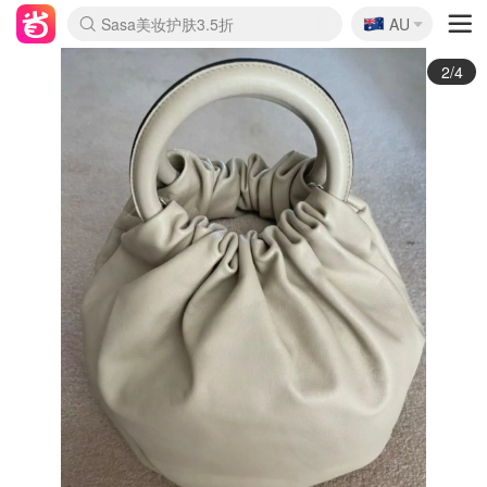
🇦🇺
Sasa美妆护肤3.5折
AU
lululemon折扣上新
SSENSE年中2.5折
FreshBeauty好价汇总
Cettire降价+叠9折
WWS Coles超市实拍
viagogo二手票捡漏
Myer超级周末
The Outnet奢牌1折起
David Jones 3折起
Flannels大牌1折
Perfumes Club护肤1折
AMIRO面罩$251
Amazon折扣汇总
eToro入金$200送$50
Amazon数码好物
ICONIC本周7.5折
ThedoubleF高奢地板价
Moose Knuckles 6折
丝芙兰5折起
EUFY摄像头$98
Selenichast首饰2折
Trip机票酒店促销
YSL送5件彩妆礼
Amazon家居好物
Amazon美妆护肤
雅漾大喷$8
过敏原检测盒$33
伊索独家赠50ml沐浴露
科颜氏高保湿面霜$29
SEALIFE海洋馆门票6折
丝塔芙大白罐$16
订阅Newsletter送香薰
Cult Beauty 6.8折
Harrods圣诞日历$525
LN-CC奢牌私促3折
d'Alba空姐喷雾$16
EVE LOM套装£56
Bernardelli独家4折
Adore Beauty 6折起
CT圣诞日历
Mytheresa奢品2.7折
Luxury Escapes 9折
Currentbody美容仪$881
MOON Garden Live
Roborock扫地机$649
Tingo Life水杯$24
Valentino官网5折
CR洗护套装$23
修丽可4件套$159
Myer彩妆2件7折
GANNI官网4.5折
Stylevana韩妆4折
Tessabit高奢8.5折
OGX洗发水$11
Amazon阿德莱德次日达
卡诗8.5折+赠礼
Philips Hue灯具8折
3/4