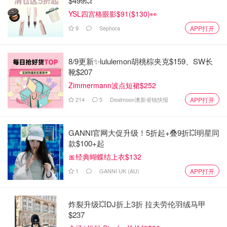
$499💥
YSL四宫格眼影$91($130)👀
9
Sephora
APP打开
8/9更新✨lululemon胡桃棕夹克$159、SW长
靴$207
Zimmermann波点短裙$252
214
5
Dealmoon澳新省钱快报
APP打开
GANNI官网大促升级！5折起+叠9折💥明星同
款$100+起
🎀经典蝴蝶结上衣$132
1
GANNI UK (AU)
APP打开
炸裂升级💥DJ折上3折 拉夫劳伦羽绒马甲
$237