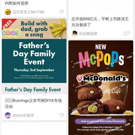
内附如何选择
花开富贵之Mo个Mo
总市值609亿元，宇树上市路演王
兴兴都讲了
科技圈观察
7
🇦🇺Bunnings父亲节🆓DIY&专场
活动
sherry在澳洲