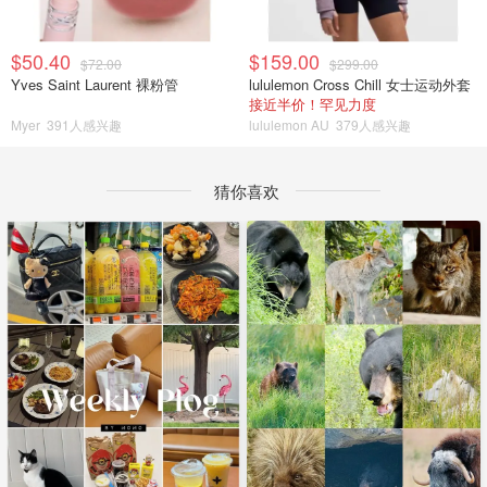
$50.40
$159.00
$72.00
$299.00
Yves Saint Laurent 裸粉管
lululemon Cross Chill 女士运动外套
接近半价！罕见力度
Myer
391人感兴趣
lululemon AU
379人感兴趣
猜你喜欢