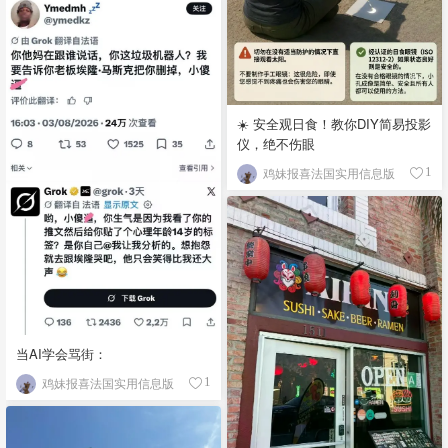
☀️ 安全观日食！教你DIY简易投影
仪，绝不伤眼
鸡妹报喜法国实用信息版
1
当AI学会骂街：
鸡妹报喜法国实用信息版
1