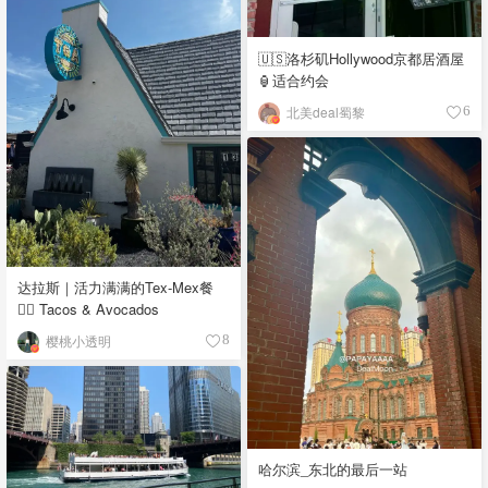
🇺🇸洛杉矶Hollywood京都居酒屋
🏮适合约会
北美deal蜀黎
6
达拉斯｜活力满满的Tex-Mex餐
👉🏼 Tacos & Avocados
樱桃小透明
8
哈尔滨_东北的最后一站