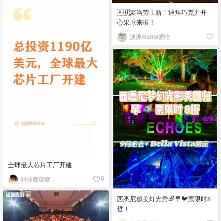
🇦🇺麦当劳上新！迪拜巧克力开
心果球来啦！
澳洲momo爱吃
全球最大芯片工厂开建
科技圈观察
6
西悉尼超美灯光秀🌈早🐦票限时8
哲！