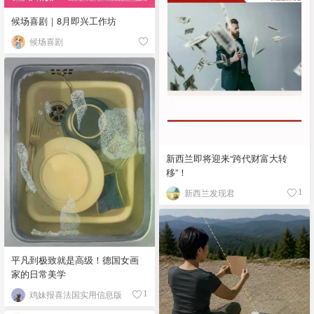
候场喜剧｜8月即兴工作坊
候场喜剧
新西兰即将迎来“跨代财富大转
移”！
新西兰发现君
1
平凡到极致就是高级！德国女画
家的日常美学
鸡妹报喜法国实用信息版
1