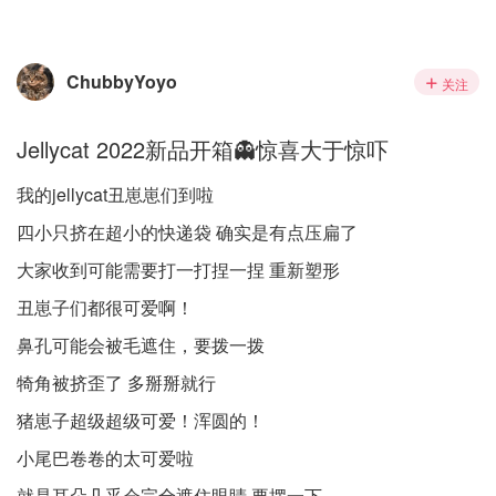
ChubbyYoyo
关注
Jellycat 2022新品开箱👻惊喜大于惊吓
我的jellycat丑崽崽们到啦
四小只挤在超小的快递袋 确实是有点压扁了
大家收到可能需要打一打捏一捏 重新塑形
丑崽子们都很可爱啊！
鼻孔可能会被毛遮住，要拨一拨
犄角被挤歪了 多掰掰就行
猪崽子超级超级可爱！浑圆的！
小尾巴卷卷的太可爱啦
就是耳朵几乎会完全遮住眼睛 要摆一下