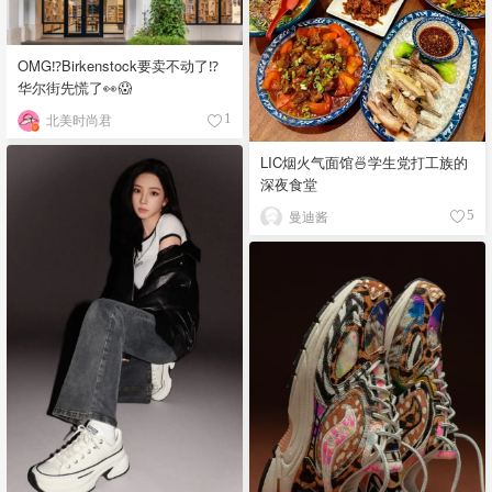
OMG⁉️Birkenstock要卖不动了⁉
华尔街先慌了👀😱
北美时尚君
1
LIC烟火气面馆🍜学生党打工族的
深夜食堂
曼迪酱
5