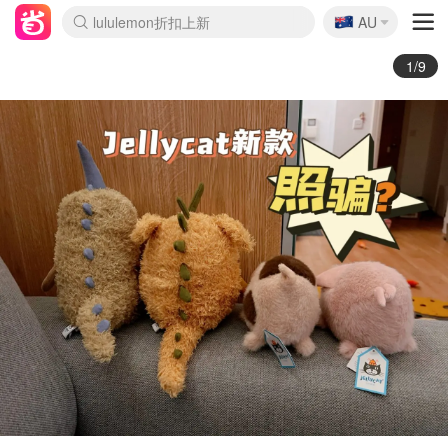
🇦🇺
Sasa美妆护肤3.5折
AU
lululemon折扣上新
SSENSE年中3折
FreshBeauty好价汇总
Cettire降价+叠9折
Farfetch折上8折
WWS Coles超市实拍
viagogo二手票捡漏
Myer清仓1折起
The Outnet奢牌1折起
David Jones 3折起
Flannels大牌1折
Perfumes Club护肤1折
AMIRO返校季6.2折
Oweek抽奖送Airpods
Amazon折扣汇总
eToro入金$200送$50
Amazon数码好物
ICONIC本周7.5折
ThedoubleF高奢地板价
Moose Knuckles 6折
丝芙兰5折起
EUFY官网3.7折起
Selenichast首饰2折
Trip机票酒店促销
YSL送5件彩妆礼
Amazon家居好物
BIGBANG巡演开票
David Jones时尚3折
Amazon美妆护肤
雅漾大喷$8
过敏原检测盒$33
伊索独家赠50ml沐浴露
科颜氏清仓3折
SEALIFE海洋馆门票6折
丝塔芙大白罐$16
订阅Newsletter送香薰
Cult Beauty 6.8折
Harrods圣诞日历2.3折
LN-CC奢牌私促3折
d'Alba空姐喷雾$16
EVE LOM套装逆天2折
Bernardelli独家4折
Adore Beauty 6折起
CT圣诞日历
Mytheresa奢品2.7折
Luxury Escapes 9折
Currentbody美容仪9折
MOON Garden Live
ALLSAINTS美衣3折
Roborock扫地机3.7折
Tingo Life水杯$24
Valentino官网5折
CR洗发护发6.3折
2/9