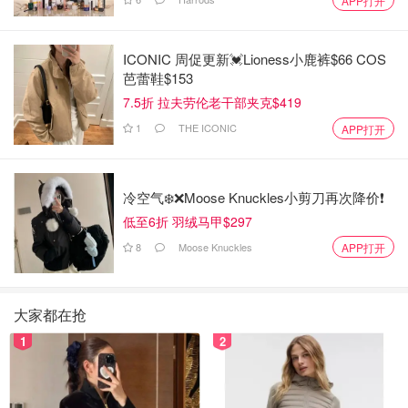
APP打开
ICONIC 周促更新💓Lioness小鹿裤$66 COS
芭蕾鞋$153
7.5折 拉夫劳伦老干部夹克$419
1
THE ICONIC
APP打开
冷空气❄️❌️Moose Knuckles小剪刀再次降价❗️
低至6折 羽绒马甲$297
8
Moose Knuckles
APP打开
大家都在抢
1
2