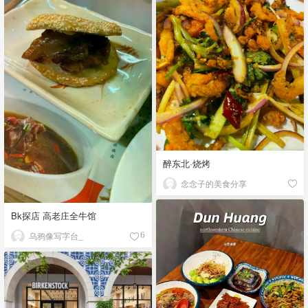
醉东北·烧烤
念念子的美食分享
Bk探店 高老庄全牛馆
乌鸦像写字台_
6