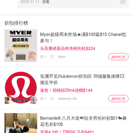
2022-01-11
· 回复
折扣排行榜
Myer超级周末炸场🔥满$100返$15 Chanel也
参与！
乐高重磅新品咚奇刚街机$224
1
Myer
APP打开
实属罕见‼️lululemon折扣区 羽绒服集体降💥
接近半价
速抢！胡桃棕Dfine连帽$144
1
lululemon AU
APP打开
Bernardelli 八月大促📢拉夫劳伦衬衫$51🐎麻
花毛衣$105
直接4.5折！TB四杠卫衣$481