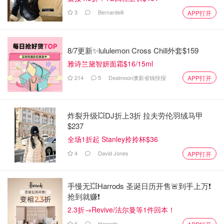
3
Bernardelli
APP打开
8/7更新✨lululemon Cross Chill外套$159
雅诗兰黛智妍面霜$16/15ml
214
5
Dealmoon澳新省钱快报
APP打开
炸裂升级💥DJ折上3折 拉夫劳伦羽绒马甲
$237
全场1折起 Stanley拎拎杯$36
4
David Jones
APP打开
手慢无💥Harrods 圣诞日历开售🚨到手上万❗️
抢到就赚❗️
2.3折→Revive/法尔曼等1件回本！
6
Harrods