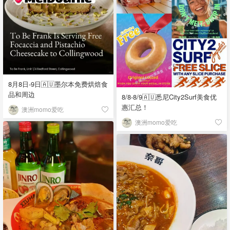
8月8日-9日🇦🇺墨尔本免费烘焙食
品和周边
8/8-8/9🇦🇺悉尼City2Surf美食优
惠汇总！
澳洲momo爱吃
澳洲momo爱吃