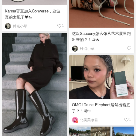
Karina官宣加入Converse，这波
真的太配了🖤👟
种点小草
1
这双Saucony怎么像从艺术展里跑
出来的？！🦂🔥
种点小草
OMG‼️Drunk Elephant居然出粉底
了？！🫢✨
北美美妆君
1