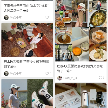
下雨天终于不用在“防水”和“好看”
之间二选一了🌧️👢
种点小草
1
PUMA又带着“芭蕾少女感”球鞋回
巴黎4天🇫🇷把喜欢的地方又去吃
归了🎀👟
逛了一遍🍴
种点小草
7
Glad_2_C
1