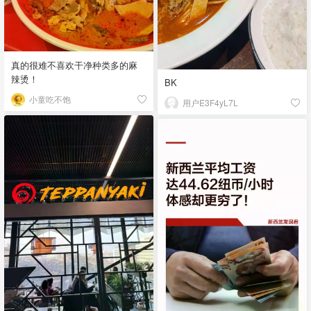
真的很难不喜欢干净种类多的麻
辣烫！
BK
小童吃不饱
用户E3F4yL7L