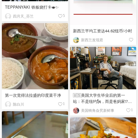
TEPPANYAKI 铁板烧打卡🍣✨
四月天_芬兰
5
新西兰平均工资达44.62纽币/小时
新西兰发现君
🇺🇸美国大学生毕业后的第一
第一次觉得法拉盛的印度菜干净
站：不是纽约🗽，而是爸妈家⁉️😂
陈白川
1
🏠
美国犄角旮旯新鲜事
1