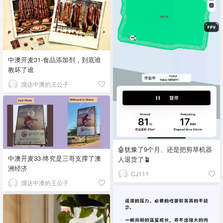
中澳开麦31-食品添加剂，到底谁
教坏了谁
溜达中澳的王公子
🤖犹豫了9个月、还是把剪草机器
中澳开麦33-终究是三哥支撑了澳
人退货了🪴
洲经济
CJ111
溜达中澳的王公子