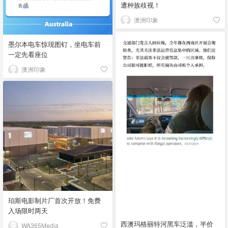
遭种族歧视！
澳洲印象
墨尔本电车惊现图钉，坐电车前
一定先看座位
澳洲印象
珀斯电影制片厂首次开放！免费
入场限时两天
西澳玛格丽特河黑车泛滥，半价
WA365Media