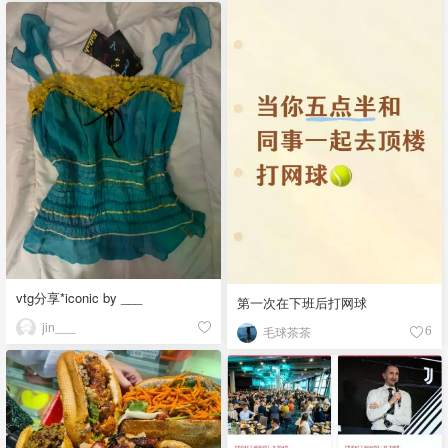
vtg分享*iconic by ___
第一次在下班后打网球
jin___
毛球茶茶
6