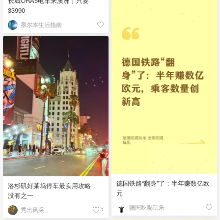
长城ORA5电车来澳洲了只要
33990
墨尔本生活指南
德国铁路“翻身”了：半年赚数亿欧
洛杉矶好莱坞停车最实用攻略，
元
没有之一
德国吃喝玩乐
秀出风采_
5