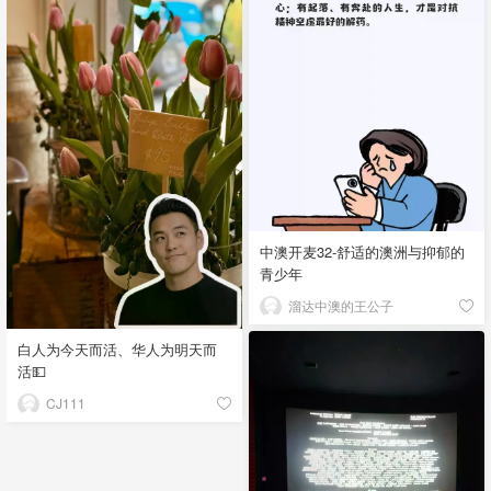
中澳开麦32-舒适的澳洲与抑郁的
青少年
溜达中澳的王公子
白人为今天而活、华人为明天而
活💵
CJ111