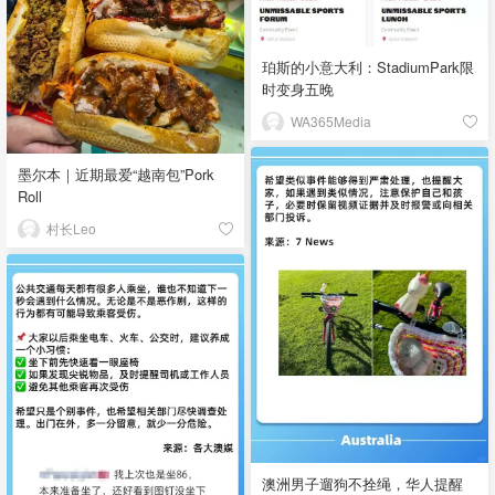
珀斯的小意大利：StadiumPark限
时变身五晚
WA365Media
墨尔本｜近期最爱“越南包”Pork
Roll
村长Leo
澳洲男子遛狗不拴绳，华人提醒