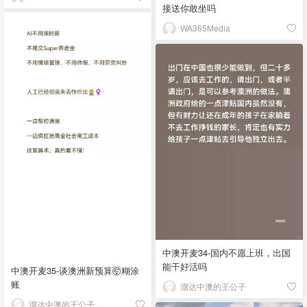
接送你敢坐吗
WA365Media
中澳开麦34-国内不愿上班，出国
能干好活吗
中澳开麦35-谈澳洲新预算🤯糊涂
账
溜达中澳的王公子
溜达中澳的王公子