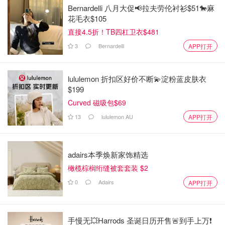
Bernardelli 八月大促📢拉夫劳伦衬衫$51🐎麻
花毛衣$105
直接4.5折！TB四杠卫衣$481
3
Bernardelli
APP打开
lululemon 折扣区好价不断💫淀粉蓝皮肤衣
$199
Curved 磁吸包$69
13
lululemon AU
APP打开
adairs本季焕新家饰精选
橄榄棕榈绗缝被套套装 $2
0
Adairs
APP打开
手慢无💥Harrods 圣诞日历开售🚨到手上万❗️