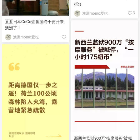
折❗）
澳洲momo爱吃
3
🇦🇺日本CoCo壹番屋终于要开来
澳洲了！
澳洲momo爱吃
新西兰监狱900万“按摩服务”被喊