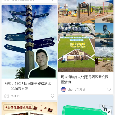
周末溜娃好去处|悉尼西区新公园
🆓活动
🇦🇺🇺🇸🇨🇦回国躺平资格测试
——2026官方版
sherry在澳洲
CJ111