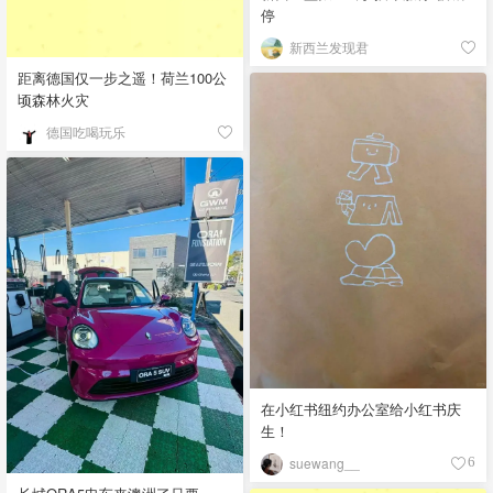
停
新西兰发现君
距离德国仅一步之遥！荷兰100公
顷森林火灾
德国吃喝玩乐
在小红书纽约办公室给小红书庆
生！
suewang__
6