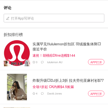
评论
打开App写评论
折扣排行榜
实属罕见‼️lululemon折扣区 羽绒服集体降💥
接近半价
速抢！胡桃棕Dfine连帽$144
0
lululemon AU
APP打开
炸裂升级💥DJ折上3折 拉夫劳伦亚麻衬衫$77
全场1折起 CK内裤$4.5捡漏
4
David Jones
APP打开