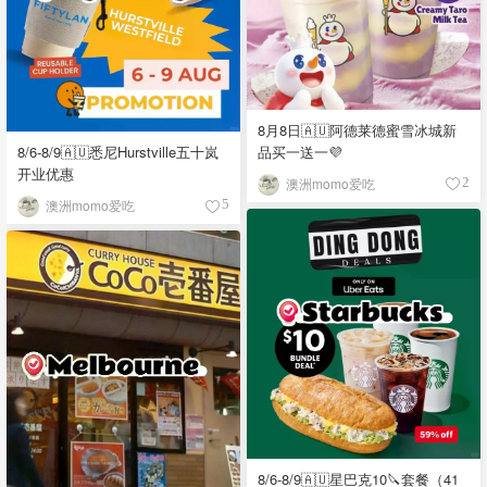
8月8日🇦🇺阿德莱德蜜雪冰城新
品买一送一💜
8/6-8/9🇦🇺悉尼Hurstville五十岚
开业优惠
澳洲momo爱吃
2
澳洲momo爱吃
5
8/6-8/9🇦🇺星巴克10🔪套餐（41