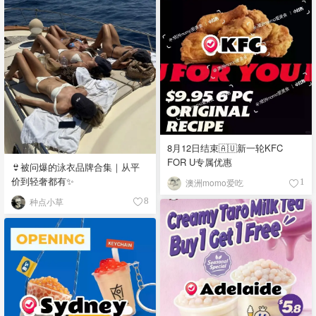
8月12日结束🇦🇺新一轮KFC
FOR U专属优惠
👙被问爆的泳衣品牌合集｜从平
价到轻奢都有✨
澳洲momo爱吃
1
种点小草
8