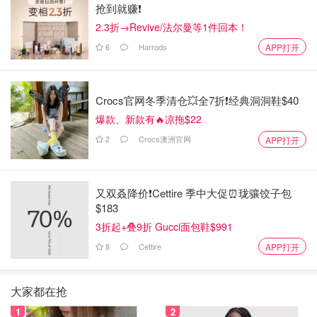
抢到就赚❗️
2.3折→Revive/法尔曼等1件回本！
6
Harrods
APP打开
Crocs官网冬季清仓💥全7折❗经典洞洞鞋$40
爆款、新款有🔥凉拖$22
2
Crocs澳洲官网
APP打开
又双叒降价❗️Cettire 季中大促⏰珑骧饺子包
$183
3折起+叠9折 Gucci面包鞋$991
8
Cettire
APP打开
大家都在抢
1
2