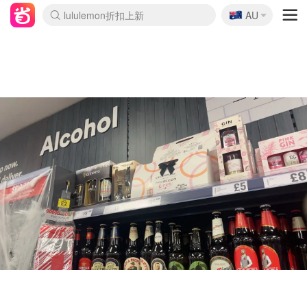
🇦🇺
Sasa美妆护肤3.5折
AU
lululemon折扣上新
SSENSE年中3折
FreshBeauty好价汇总
Cettire降价+叠9折
Farfetch折上8折
WWS Coles超市实拍
viagogo二手票捡漏
Myer清仓1折起
The Outnet奢牌1折起
David Jones 3折起
Flannels大牌1折
Perfumes Club护肤1折
AMIRO返校季6.2折
Oweek抽奖送Airpods
Amazon折扣汇总
eToro入金$200送$50
Amazon数码好物
ICONIC本周7.5折
ThedoubleF高奢地板价
Moose Knuckles 6折
丝芙兰5折起
EUFY官网3.7折起
Selenichast首饰2折
Trip机票酒店促销
YSL送5件彩妆礼
Amazon家居好物
BIGBANG巡演开票
David Jones时尚3折
Amazon美妆护肤
雅漾大喷$8
过敏原检测盒$33
伊索独家赠50ml沐浴露
科颜氏清仓3折
SEALIFE海洋馆门票6折
丝塔芙大白罐$16
订阅Newsletter送香薰
Cult Beauty 6.8折
Harrods圣诞日历2.3折
LN-CC奢牌私促3折
d'Alba空姐喷雾$16
EVE LOM套装逆天2折
Bernardelli独家4折
Adore Beauty 6折起
CT圣诞日历
Mytheresa奢品2.7折
Luxury Escapes 9折
Currentbody美容仪9折
卡诗9折+赠4件礼
MOON Garden Live
ALLSAINTS美衣3折
Roborock扫地机3.7折
Tingo Life水杯$24
Valentino官网5折
CR洗发护发6.3折