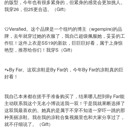
的版型，今年也有很多紧身的，但紧身的感觉会更加挑人。
我穿26，但25更合适。（Gift）
👕Verafied。这个品牌是一个纽约的博主（wgempire)的品
牌，去年就穿过她的衣服了，我自己超级佩服她，妥妥的工
作狂！这件上衣是SS19的新款，巨巨巨好看，属于上身惊
艳型，推荐给你们！我穿S（Gift）
👡By Far。这双凉鞋是By Far的，今年By Far的凉鞋真的巨
好看！
我自己本来都在搓手手准备购买了，结果哪儿想到By Far能
主动联系我这个无名小博说送我一双！于是我就果断选择了
这双我最喜欢的。她真的是属于不穿不知道一穿吓一跳的那
种美丽凉鞋。我在我的凉鞋合集视频里也和大家分享过了，
就不仔细说了。（Gift）