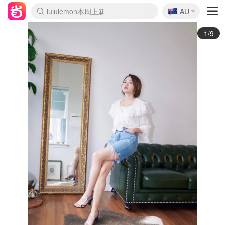
🇦🇺
Sasa美妆护肤3.5折
AU
lululemon本周上新
SSENSE年中3折
FreshBeauty好价汇总
Cettire降价+叠9折
Farfetch折上8折
WWS Coles超市实拍
viagogo二手票捡漏
Myer清仓1折起
The Outnet奢牌1折起
David Jones 3折起
Flannels大牌1折
Perfumes Club护肤1折
AMIRO返校季6.2折
Oweek抽奖送Airpods
Amazon折扣汇总
eToro入金$200送$50
Amazon数码好物
ICONIC本周7.5折
ThedoubleF高奢地板价
Moose Knuckles 6折
丝芙兰5折起
EUFY官网3.7折起
Selenichast首饰2折
Trip机票酒店促销
YSL送5件彩妆礼
Amazon家居好物
BIGBANG巡演开票
David Jones时尚3折
Amazon美妆护肤
雅漾大喷$8
过敏原检测盒$33
伊索独家赠50ml沐浴露
科颜氏送高保湿面霜
CW药房打折海报
SEALIFE海洋馆门票6折
丝塔芙大白罐$16
订阅Newsletter送香薰
Cult Beauty 6.8折
Harrods圣诞日历2.3折
LN-CC奢牌私促3折
d'Alba空姐喷雾$16
EVE LOM套装逆天2折
Bernardelli独家4折
Adore Beauty 6折起
CT圣诞日历
Mytheresa奢品2.7折
2/9
elleme