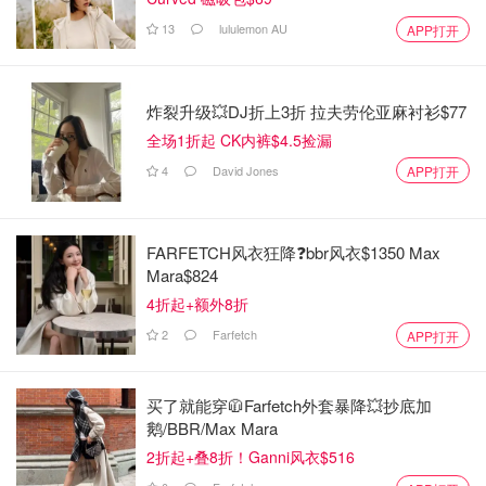
13
lululemon AU
APP打开
炸裂升级💥DJ折上3折 拉夫劳伦亚麻衬衫$77
全场1折起 CK内裤$4.5捡漏
4
David Jones
APP打开
FARFETCH风衣狂降❓bbr风衣$1350 Max
Mara$824
4折起+额外8折
2
Farfetch
APP打开
买了就能穿🧥Farfetch外套暴降💥抄底加
鹅/BBR/Max Mara
2折起+叠8折！Ganni风衣$516