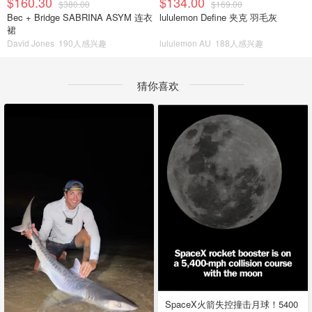
$160.30
$134.00
$380.00
$169.00
Bec + Bridge SABRINA ASYM 连衣
lululemon Define 夹克 羽毛灰
裙
David Jones
190人感兴趣
lululemon AU
188人感兴趣
猜你喜欢
SpaceX火箭失控撞击月球！5400