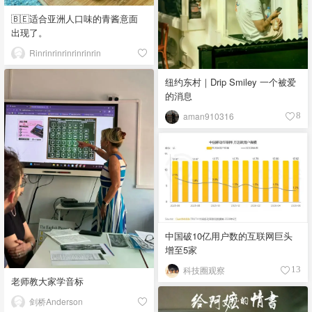
🇧🇪适合亚洲人口味的青酱意面
出现了。
Rinrinrinrinrinrinrin
纽约东村｜Drip Smiley 一个被爱
的消息
aman910316
8
中国破10亿用户数的互联网巨头
增至5家
科技圈观察
13
老师教大家学音标
剑桥Anderson