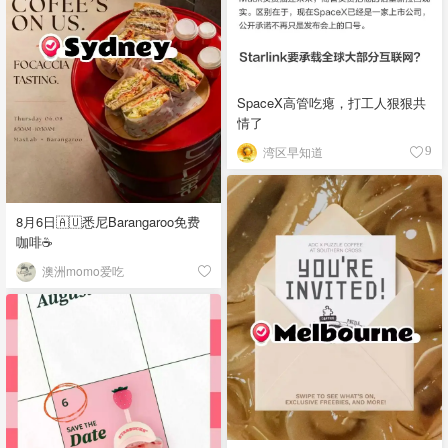
SpaceX高管吃瘪，打工人狠狠共
情了
湾区早知道
9
8月6日🇦🇺悉尼Barangaroo免费
咖啡☕
澳洲momo爱吃