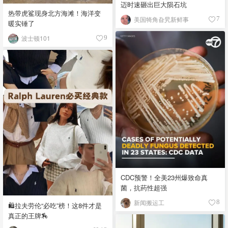
迈时速砸出巨大陨石坑
热带虎鲨现身北方海滩！海洋变
美国犄角旮旯新鲜事
7
暖实锤了
波士顿101
9
CDC预警！全美23州爆致命真
菌，抗药性超强
新闻搬运工
8
🛍️拉夫劳伦“必吃”榜！这8件才是
真正的王牌🏇