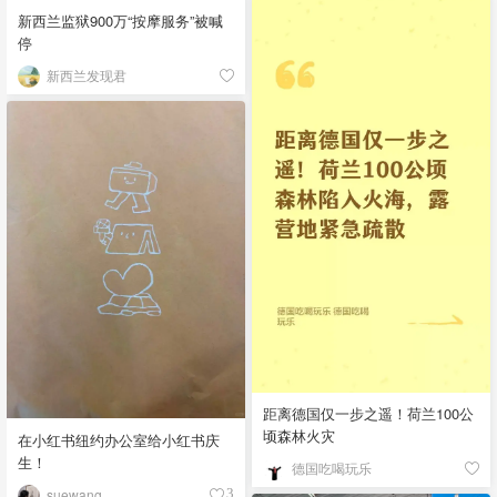
新西兰监狱900万“按摩服务”被喊
停
新西兰发现君
距离德国仅一步之遥！荷兰100公
顷森林火灾
在小红书纽约办公室给小红书庆
生！
德国吃喝玩乐
suewang__
3