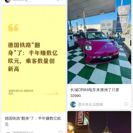
长城ORA5电车来澳洲了只要
33990
墨尔本生活指南
德国铁路“翻身”了：半年赚数亿欧
元
德国吃喝玩乐