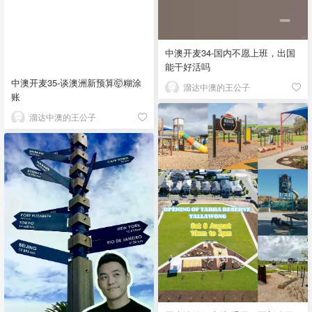
中澳开麦34-国内不愿上班，出国
能干好活吗
中澳开麦35-谈澳洲新预算🤯糊涂
溜达中澳的王公子
账
溜达中澳的王公子