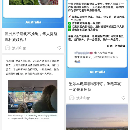
澳洲男子遛狗不拴绳，华人提醒
遭种族歧视！
澳洲印象
墨尔本电车惊现图钉，坐电车前
一定先看座位
澳洲印象