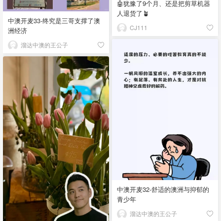
🤖犹豫了9个月、还是把剪草机器
人退货了🪴
中澳开麦33-终究是三哥支撑了澳
CJ111
洲经济
溜达中澳的王公子
中澳开麦32-舒适的澳洲与抑郁的
青少年
溜达中澳的王公子