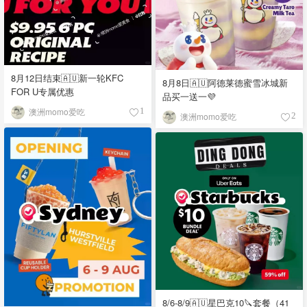
8月12日结束🇦🇺新一轮KFC
8月8日🇦🇺阿德莱德蜜雪冰城新
FOR U专属优惠
品买一送一💜
澳洲momo爱吃
1
澳洲momo爱吃
2
8/6-8/9🇦🇺星巴克10🔪套餐（41