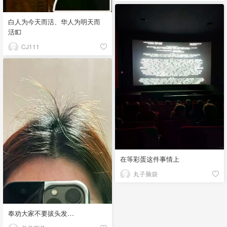
白人为今天而活、华人为明天而
活💵
CJ111
在等彩蛋这件事情上
丸子脑袋
奉劝大家不要拔头发…