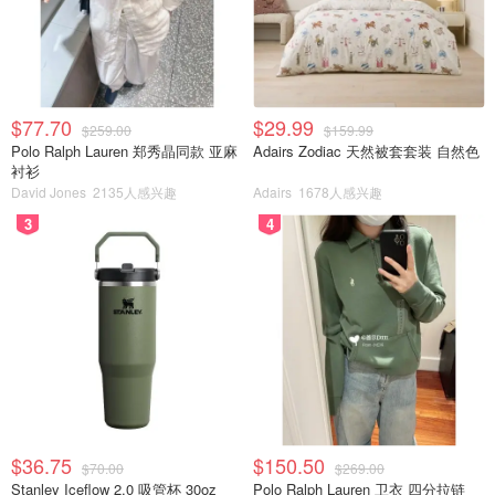
$77.70
$29.99
$259.00
$159.99
Polo Ralph Lauren 郑秀晶同款 亚麻
Adairs Zodiac 天然被套套装 自然色
衬衫
David Jones
2135人感兴趣
Adairs
1678人感兴趣
3
4
$36.75
$150.50
$70.00
$269.00
Stanley Iceflow 2.0 吸管杯 30oz
Polo Ralph Lauren 卫衣 四分拉链