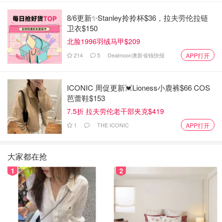
8/6更新✨Stanley拎拎杯$36，拉夫劳伦拉链
卫衣$150
北脸1996羽绒马甲$209
214
5
Dealmoon澳新省钱快报
APP打开
ICONIC 周促更新💓Lioness小鹿裤$66 COS
芭蕾鞋$153
7.5折 拉夫劳伦老干部夹克$419
1
THE ICONIC
APP打开
大家都在抢
1
2