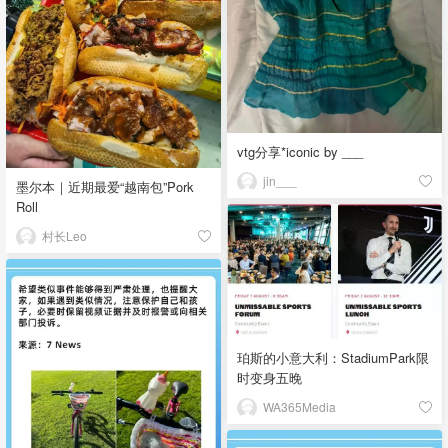
vtg分享*iconic by ___
jin___
墨尔本｜近期最爱“越南包”Pork
Roll
村长Leo
珀斯的小意大利：StadiumPark限
时变身五晚
WA365Media