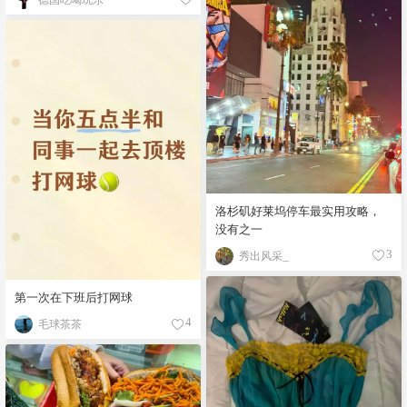
洛杉矶好莱坞停车最实用攻略，
没有之一
秀出风采_
3
第一次在下班后打网球
毛球茶茶
4