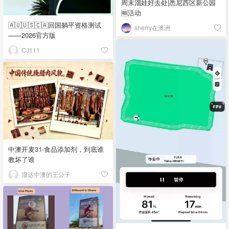
周末溜娃好去处|悉尼西区新公园
🆓活动
🇦🇺🇺🇸🇨🇦回国躺平资格测试
sherry在澳洲
——2026官方版
CJ111
中澳开麦31-食品添加剂，到底谁
教坏了谁
溜达中澳的王公子