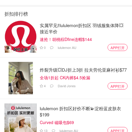
折扣排行榜
实属罕见‼️lululemon折扣区 羽绒服集体降💥
接近半价
速抢！胡桃棕Dfine连帽$144
0
lululemon AU
APP打开
炸裂升级💥DJ折上3折 拉夫劳伦亚麻衬衫$77
全场1折起 CK内裤$4.5捡漏
4
David Jones
APP打开
lululemon 折扣区好价不断💫淀粉蓝皮肤衣
$199
Curved 磁吸包$69
13
lululemon AU
APP打开