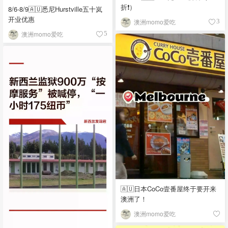
折❗）
8/6-8/9🇦🇺悉尼Hurstville五十岚
开业优惠
澳洲momo爱吃
3
澳洲momo爱吃
5
🇦🇺日本CoCo壹番屋终于要开来
澳洲了！
澳洲momo爱吃