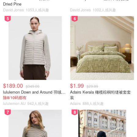
Dried Pine
David Jones
1053人感兴趣
David Jones
1002人感兴趣
5
6
$189.00
$1.99
$349.00
$29.99
lululemon Down and Around 羽绒夹克
Adairs Kerala 橄榄棕榈绗缝被套套
除8/10码都有
装
lululemon AU
942人感兴趣
Adairs
886人感兴趣
7
8