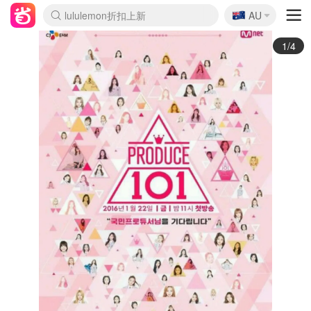
🇦🇺
Sasa美妆护肤3.5折
AU
lululemon折扣上新
SSENSE年中3折
FreshBeauty好价汇总
Cettire降价+叠9折
Farfetch折上8折
WWS Coles超市实拍
viagogo二手票捡漏
Myer清仓1折起
The Outnet奢牌1折起
David Jones 3折起
Flannels大牌1折
Perfumes Club护肤1折
AMIRO返校季6.2折
Oweek抽奖送Airpods
Amazon折扣汇总
eToro入金$200送$50
Amazon数码好物
ICONIC本周7.5折
ThedoubleF高奢地板价
Moose Knuckles 6折
丝芙兰5折起
EUFY官网3.7折起
Selenichast首饰2折
Trip机票酒店促销
YSL送5件彩妆礼
Amazon家居好物
BIGBANG巡演开票
David Jones时尚3折
Amazon美妆护肤
雅漾大喷$8
过敏原检测盒$33
伊索独家赠50ml沐浴露
科颜氏清仓3折
SEALIFE海洋馆门票6折
丝塔芙大白罐$16
订阅Newsletter送香薰
Cult Beauty 6.8折
Harrods圣诞日历2.3折
LN-CC奢牌私促3折
d'Alba空姐喷雾$16
EVE LOM套装逆天2折
Bernardelli独家4折
Adore Beauty 6折起
CT圣诞日历
Mytheresa奢品2.7折
Luxury Escapes 9折
Currentbody美容仪9折
卡诗9折+赠4件礼
MOON Garden Live
ALLSAINTS美衣3折
Roborock扫地机3.7折
Tingo Life水杯$24
Valentino官网5折
CR洗发护发6.3折
2/4