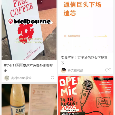
实属罕见！百年通信巨头下场造
芯
8/7-8/11🇦🇺墨尔本免费外带咖啡
☕
科技圈观察
7
澳洲momo爱吃