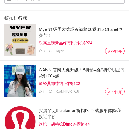
折扣排行榜
Myer超级周末炸场🔥满$100返$15 Chanel也
参与！
乐高重磅新品咚奇刚街机$224
3
Myer
APP打开
GANNI官网大促升级！5折起+叠9折💥明星同
款$100+起
🎀经典蝴蝶结上衣$132
1
GANNI UK (AU)
APP打开
实属罕见‼️lululemon折扣区 羽绒服集体降💥
接近半价
速抢！胡桃棕Dfine连帽$144