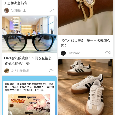
加息预期急转弯！
新闻搬运工
2
买包不如买表⌚️！第一只名表怎么
选？
LuxMoon
3
Meta智能眼镜翻车？网友直接起
名“变态眼镜”…😨
家人们谁懂啊
6