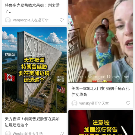
特鲁多光膀热吻水果姐！别太爱
了…
Vanpeople人在温哥华
美国一家8口灭门案 婚姻千疮百孔
养女华裔
vansky温哥华天空
天方夜谭！特朗普威胁要在美加
边境建造这个
Westca加拿大生活