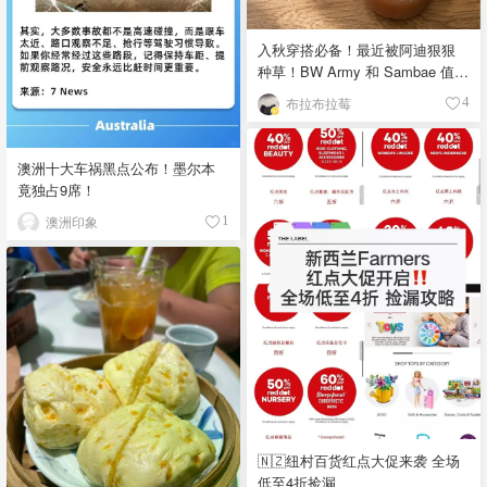
入秋穿搭必备！最近被阿迪狠狠
种草！BW Army 和 Sambae 值得
拥有！
布拉布拉莓
4
澳洲十大车祸黑点公布！墨尔本
竟独占9席！
澳洲印象
1
🇳🇿纽村百货红点大促来袭 全场
低至4折捡漏