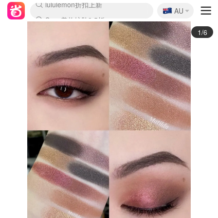
🇦🇺
Sasa美妆护肤3.5折
AU
lululemon折扣上新
SSENSE年中3折
FreshBeauty好价汇总
Cettire降价+叠9折
WWS Coles超市实拍
viagogo二手票捡漏
Myer超级周末1折
The Outnet奢牌1折起
David Jones 3折起
Flannels大牌1折
Perfumes Club护肤1折
AMIRO返校季6.2折
Amazon折扣汇总
eToro入金$200送$50
Amazon数码好物
ICONIC本周7.5折
ThedoubleF高奢地板价
Moose Knuckles 6折
丝芙兰5折起
EUFY官网3.7折起
Selenichast首饰2折
Trip机票酒店促销
YSL送5件彩妆礼
Amazon家居好物
Amazon美妆护肤
雅漾大喷$8
过敏原检测盒$33
伊索独家赠50ml沐浴露
科颜氏清仓3折
SEALIFE海洋馆门票6折
丝塔芙大白罐$16
订阅Newsletter送香薰
Cult Beauty 6.8折
Harrods圣诞日历2.3折
LN-CC奢牌私促3折
d'Alba空姐喷雾$16
EVE LOM套装逆天2折
Bernardelli独家4折
Adore Beauty 6折起
CT圣诞日历
Mytheresa奢品2.7折
Luxury Escapes 9折
Currentbody美容仪9折
MOON Garden Live
Roborock扫地机3.7折
Tingo Life水杯$24
Valentino官网5折
CR洗发护发6.3折
修丽可套装7.4折
Myer彩妆2件7折
GANNI官网4.5折
Stylevana韩妆4折
Tessabit高奢8.5折
OGX洗护4折
Amazon阿德莱德次日达
卡诗8.5折+赠礼
Philips Hue灯具8折
2/6