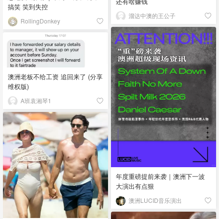
还有啥赚钱
搞笑 笑到失控
溜达中澳的王公子
RollingDonkey
澳洲老板不给工资 追回来了 (分享
维权版)
A班袁湘琴1
年度重磅提前来袭｜澳洲下一波
大演出有点狠
澳洲LUCID音乐演出