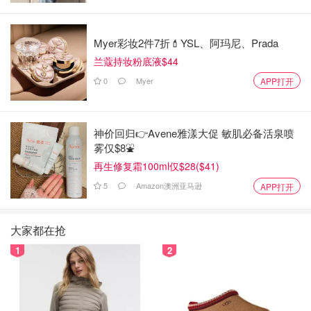
Myer彩妆2件7折💄YSL、阿玛尼、Prada
兰蔻持妆粉底液$44
0
Myer
APP打开
神价回归👉Avene雅漾大促 敏肌必备活泉喷
雾仅$8⛲️
再生修复霜100ml仅$28($41)
5
Amazon澳洲亚马逊
APP打开
大家都在抢
1
2