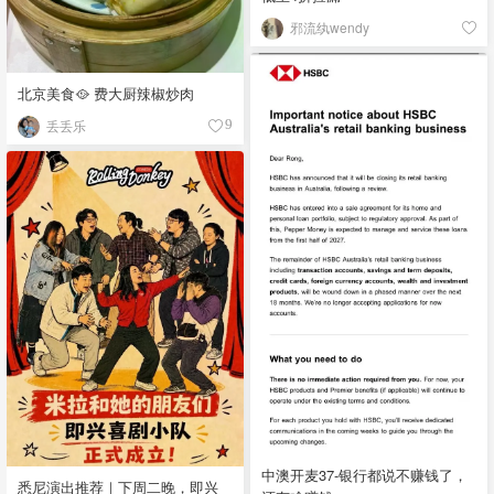
邪流纨wendy
北京美食🥘 费大厨辣椒炒肉
丢丢乐
9
中澳开麦37-银行都说不赚钱了，
悉尼演出推荐｜下周二晚，即兴