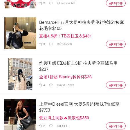
2
lululemon AU
APP打开
Bernardelli 八月大促📢拉夫劳伦衬衫$51🐎麻
花毛衣$105
直接4.5折！TB四杠卫衣$481
3
Bernardelli
APP打开
炸裂升级💥DJ折上3折 拉夫劳伦羽绒马甲
$237
全场1折起 Stanley拎拎杯$36
4
David Jones
APP打开
上新🆕Diesel官网 大促5折起❗️辣妹T恤低至
$77💥
爱豆博主同款🔥流浪包$350
2
DIESEL
APP打开