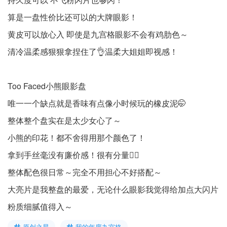
算是一盘性价比还可以的大牌眼影！
黄皮可以放心入 即使是九宫格眼影不会有鸡肋色～
清冷温柔感狠狠拿捏住了👌温柔大姐姐即视感！
Too Faced小熊眼影盘
唯一一个缺点就是香味有点像小时候玩的橡皮泥🤭
整体整个盘实在是太少女心了～
小熊的印花！都不舍得用那个颜色了！
拿到手丝毫没有廉价感！很有分量✌🏻
整体配色很日常～完全不用担心不好搭配～
大亮片是我整盘的最爱，无论什么眼影我觉得给加点大闪片
粉质细腻值得入～
原创之星
我的年度九宫格