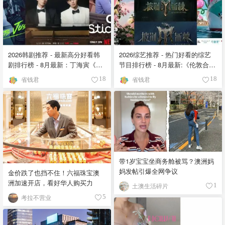
2026韩剧推荐 - 最新高分好看韩
2026综艺推荐 - 热门好看的综艺
剧排行榜 - 8月最新：丁海寅《我
节目排行榜 - 8月最新:《​​伦敦合伙
的荒糖恋爱 》上线❣️
人》回归啦
省钱君
省钱君
18
18
带1岁宝宝坐商务舱被骂？澳洲妈
妈发帖引爆全网争议
金价跌了也挡不住！六福珠宝澳
洲加速开店，看好华人购买力
土澳生活碎片
1
考拉不营业
5