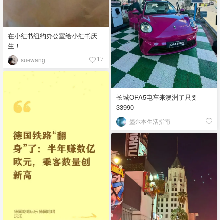
在小红书纽约办公室给小红书庆
生！
suewang__
17
长城ORA5电车来澳洲了只要
33990
墨尔本生活指南