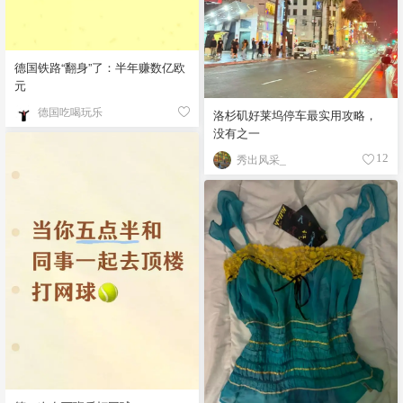
德国铁路“翻身”了：半年赚数亿欧
元
德国吃喝玩乐
洛杉矶好莱坞停车最实用攻略，
没有之一
秀出风采_
12