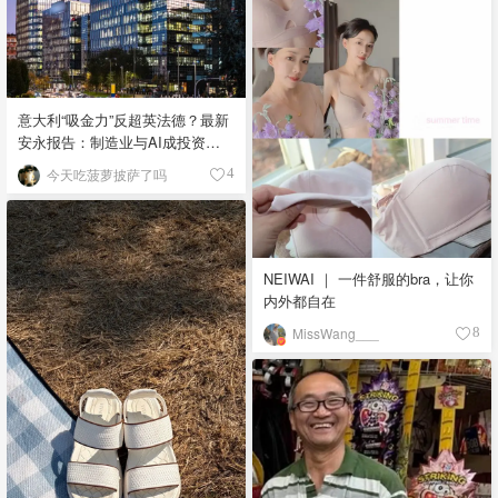
意大利“吸金力”反超英法德？最新
安永报告：制造业与AI成投资新
宠！
今天吃菠萝披萨了吗
4
NEIWAI ｜ 一件舒服的bra，让你
内外都自在
MissWang___
8