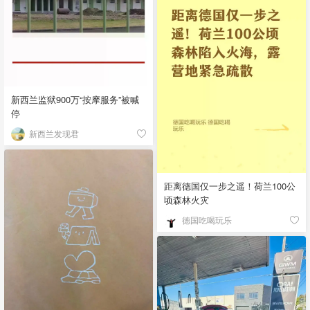
新西兰监狱900万“按摩服务”被喊
停
新西兰发现君
距离德国仅一步之遥！荷兰100公
顷森林火灾
德国吃喝玩乐