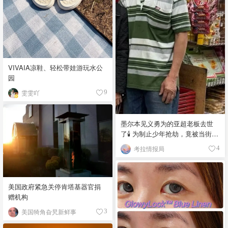
VIVAIA凉鞋、轻松带娃游玩水公
园
雯雯吖
9
墨尔本见义勇为的亚超老板去世
了🕯️ 为制止少年抢劫，竟被当街围
殴致死！
考拉情报局
4
美国政府紧急关停肯塔基器官捐
赠机构
美国犄角旮旯新鲜事
3