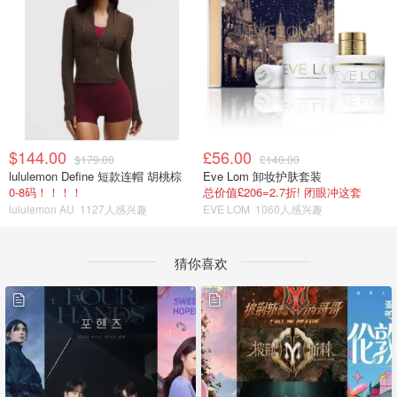
$144.00
£56.00
$179.00
£140.00
lululemon Define 短款连帽 胡桃棕
Eve Lom 卸妆护肤套装
0-8码！！！！
总价值£206=2.7折! 闭眼冲这套
lululemon AU
1127人感兴趣
EVE LOM
1060人感兴趣
猜你喜欢