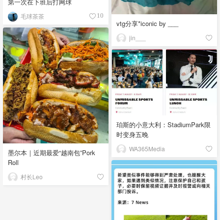
第一次在下班后打网球
毛球茶茶
10
vtg分享*iconic by ___
jin___
珀斯的小意大利：StadiumPark限
时变身五晚
WA365Media
墨尔本｜近期最爱“越南包”Pork
Roll
村长Leo