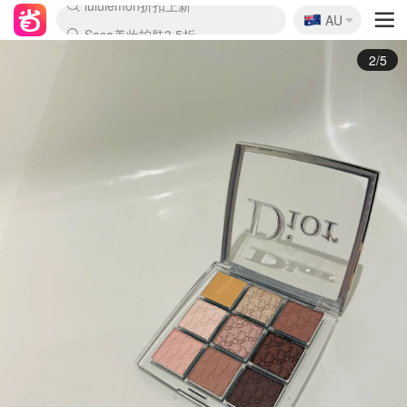
🇦🇺
Sasa美妆护肤3.5折
AU
lululemon折扣上新
SSENSE年中3折
FreshBeauty好价汇总
Cettire降价+叠9折
Farfetch折上8折
WWS Coles超市实拍
viagogo二手票捡漏
Myer清仓1折起
The Outnet奢牌1折起
David Jones 3折起
Flannels大牌1折
Perfumes Club护肤1折
AMIRO返校季6.2折
Oweek抽奖送Airpods
Amazon折扣汇总
eToro入金$200送$50
Amazon数码好物
ICONIC本周7.5折
ThedoubleF高奢地板价
Moose Knuckles 6折
丝芙兰5折起
EUFY官网3.7折起
Selenichast首饰2折
Trip机票酒店促销
YSL送5件彩妆礼
Amazon家居好物
BIGBANG巡演开票
David Jones时尚3折
Amazon美妆护肤
雅漾大喷$8
过敏原检测盒$33
伊索独家赠50ml沐浴露
科颜氏清仓3折
SEALIFE海洋馆门票6折
丝塔芙大白罐$16
订阅Newsletter送香薰
Cult Beauty 6.8折
Harrods圣诞日历2.3折
LN-CC奢牌私促3折
d'Alba空姐喷雾$16
EVE LOM套装逆天2折
Bernardelli独家4折
Adore Beauty 6折起
CT圣诞日历
Mytheresa奢品2.7折
Luxury Escapes 9折
Currentbody美容仪9折
MOON Garden Live
ALLSAINTS美衣3折
Roborock扫地机3.7折
Tingo Life水杯$24
Valentino官网5折
CR洗发护发6.3折
3/5