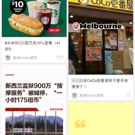
8/6-8/9🇦🇺星巴克10🔪套餐（41
折❗）
澳洲momo爱吃
3
🇦🇺日本CoCo壹番屋终于要开来
澳洲了！
澳洲momo爱吃