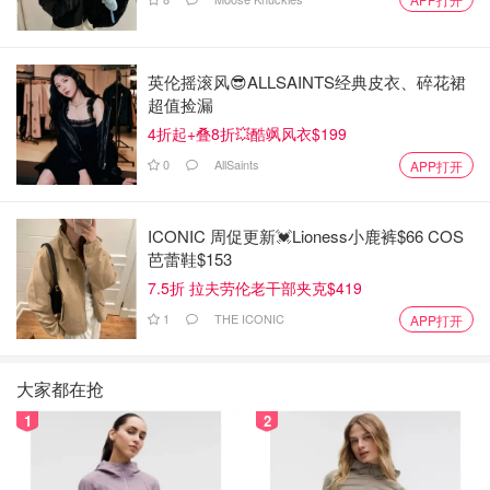
英伦摇滚风😎ALLSAINTS经典皮衣、碎花裙
超值捡漏
4折起+叠8折💥酷飒风衣$199
0
AllSaints
APP打开
ICONIC 周促更新💓Lioness小鹿裤$66 COS
芭蕾鞋$153
7.5折 拉夫劳伦老干部夹克$419
1
THE ICONIC
APP打开
大家都在抢
1
2