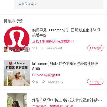
3条相关评论
折扣排行榜
实属罕见‼️lululemon折扣区 羽绒服集体降💥
接近半价
速抢！胡桃棕Dfine连帽$144
1
lululemon AU
APP打开
lululemon 折扣区好价不断💫淀粉蓝皮肤衣
$199
Curved 磁吸包$69
13
lululemon AU
APP打开
炸裂升级💥DJ折上3折 拉夫劳伦亚麻衬衫$77
全场1折起 CK内裤$4.5捡漏