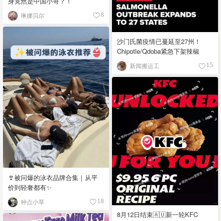
身竟然是中国小哥？！
琳娜贝尔
8
沙门氏菌疫情已蔓延至27州！
Chipotle/Qdoba紧急下架辣椒
新闻搬运工
15
👙被问爆的泳衣品牌合集｜从平
价到轻奢都有✨
种点小草
18
8月12日结束🇦🇺新一轮KFC