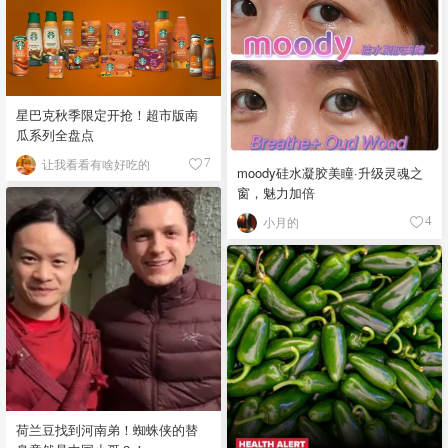
星巴克秋季限定开抢！超市版南
瓜系列全盘点
让我看看有啥好吃的
7
moody硅水凝胶美瞳·升级灵魂之
窗，魅力加倍
小月的
4
荷兰豆找到河南弟！蜘蛛侠的替