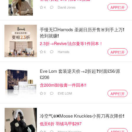
4
David Jones
APP打开
手慢无💥Harrods 圣诞日历开售🚨到手上万❗️
抢到就赚❗️
2.3折→Revive/法尔曼等1件回本！
6
Harrods
APP打开
Eve Lom 套装逆天价→2折起❓封面£56/原
£206
含200ml卸妆膏一件回本‼️
0
EVE LOM
APP打开
冷空气❄️❌️Moose Knuckles小剪刀再次降价❗️
低至6折 羽绒马甲$297
8
Moose Knuckles
APP打开