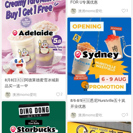
FOR U专属优惠
澳洲momo爱吃
1
8月8日🇦🇺阿德莱德蜜雪冰城新
品买一送一💜
澳洲momo爱吃
2
8/6-8/9🇦🇺悉尼Hurstville五十岚
开业优惠
澳洲momo爱吃
5