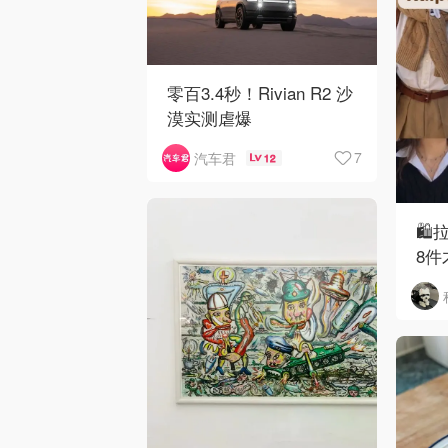
零百3.4秒！Rivian R2 沙
漠实测虐爆
7
汽车君
12
🛍
8件