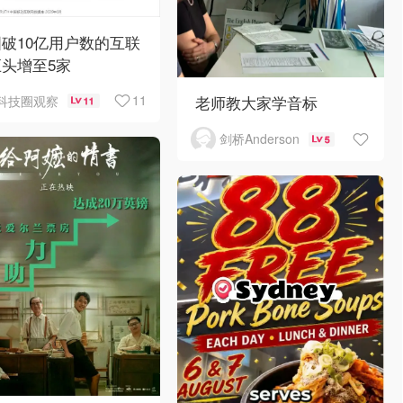
破10亿用户数的互联
头增至5家
老师教大家学音标
11
科技圈观察
11
剑桥Anderson
5