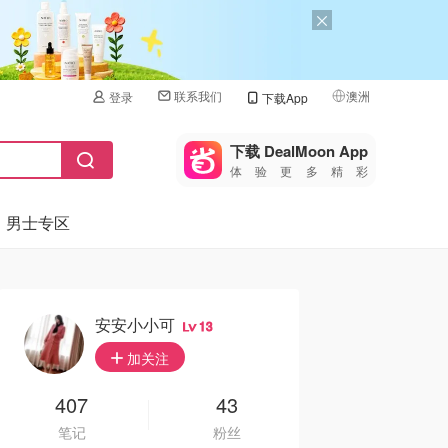
联系我们
澳洲
登录
下载App
🇺🇸
美国
下载 DealMoon App
体验更多精彩
🇨🇳
中国
男士专区
🇨🇦
加拿大
🇬🇧
英国
🇩🇪
德国
安安小小可
13
🇫🇷
加关注
法国
🇮🇹
407
43
意大利
笔记
粉丝
🇦🇺
澳洲