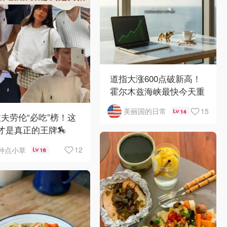
道指大涨600点破新高！
霍尔木兹海峡最快今天重
开
15
美丽国的日常
14
️拉夫劳伦“必吃”榜！这
才是真正的王牌🏇
12
种点小草
16