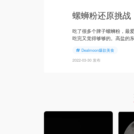
螺蛳粉还原挑战
吃了很多个牌子螺蛳粉，最
吃完又觉得够够的。高盐的
Dealmoon爆款美食
2022-03-30 发布