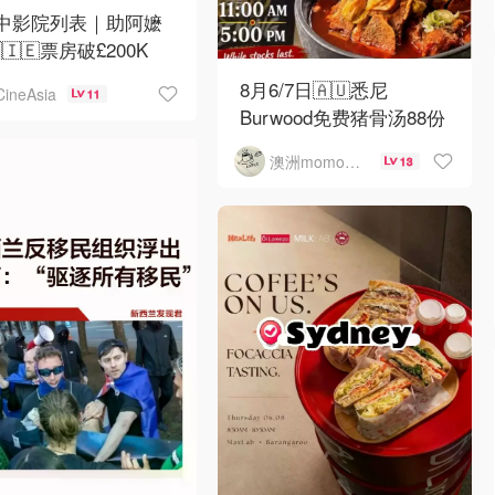
月中影院列表｜助阿嬷
🇮🇪票房破£200K
8月6/7日🇦🇺悉尼
CineAsia
11
Burwood免费猪骨汤88份
澳洲momo爱吃
13