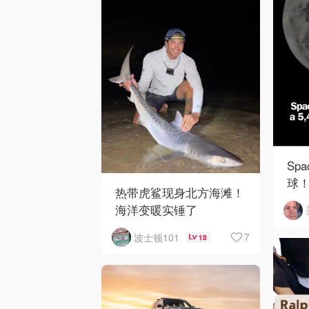
Sp
球！
热带虎鲨现身北方海滩！
陨
海洋变暖实锤了
7
波士顿101
13