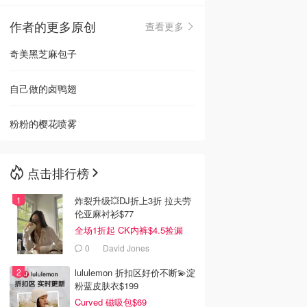
作者的更多原创
查看更多
🇳🇿
新西兰
奇美黑芝麻包子
自己做的卤鸭翅
粉粉的樱花喷雾
点击排行榜
炸裂升级💥DJ折上3折 拉夫劳
伦亚麻衬衫$77
全场1折起 CK内裤$4.5捡漏
0
David Jones
lululemon 折扣区好价不断💫淀
粉蓝皮肤衣$199
Curved 磁吸包$69