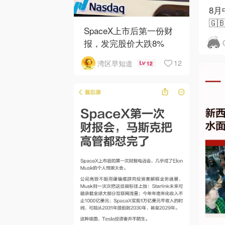
8
🇬
SpaceX上市后第一份财
报，发完股价大跌8%
12
湾区早知道
12