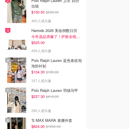
Polo Ralph Lauren 卫衣 四分
拉链
$150.50
$269.00
460人感兴趣
Harrods 2026 美妆倒数日历
今年选品夯爆了！护肤全线都很绝
$525.00
436人感兴趣
Polo Ralph Lauren 蓝色条纹泡
泡纱衬衫
$104.30
$189.00
337人感兴趣
Polo Ralph Lauren 羽绒马甲
$237.30
$419.00
280人感兴趣
'S MAX MARA 束腰外套
$824.00
$1652.00