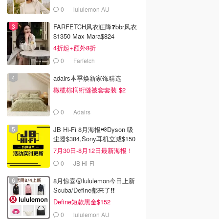
0
lululemon AU
FARFETCH风衣狂降❓bbr风衣
$1350 Max Mara$824
4折起+额外8折
0
Farfetch
adairs本季焕新家饰精选
橄榄棕榈绗缝被套套装 $2
0
Adairs
JB Hi-Fi 8月海报📢Dyson 吸
尘器$384,Sony耳机立减$150
7月30日-8月12日最新海报！
0
JB Hi-Fi
8月惊喜😮lululemon今日上新
Scuba/Define都来了❗️❗️
Define短款黑金$152
0
lululemon AU