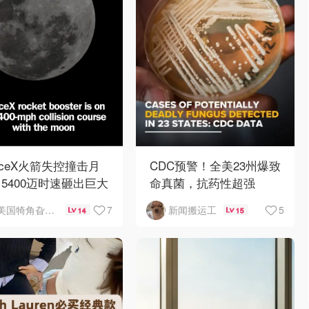
aceX火箭失控撞击月
CDC预警！全美23州爆致
5400迈时速砸出巨大
命真菌，抗药性超强
石坑
7
5
美国犄角旮旯新鲜事
新闻搬运工
14
15