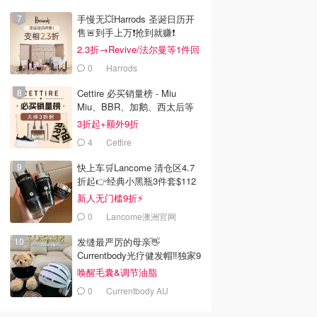
手慢无💥Harrods 圣诞日历开
售🚨到手上万❗️抢到就赚❗️
2.3折→Revive/法尔曼等1件回
本！
0
Harrods
Cettire 必买销量榜 - Miu
Miu、BBR、加鹅、西太后等
汇总！
3折起+额外9折
4
Cettire
快上车🛒Lancome 清仓区4.7
折起👉经典小黑瓶3件套$112
新人无门槛9折⚡️
0
Lancome澳洲官网
发缝最严厉的母亲👋
Currentbody光疗健发帽‼️独家9
折
唤醒毛囊&调节油脂
0
Currentbody AU