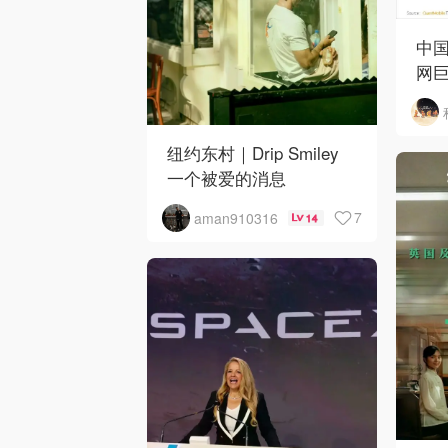
中国
网巨
纽约东村｜Drip Smiley
一个被爱的消息
7
aman910316
14