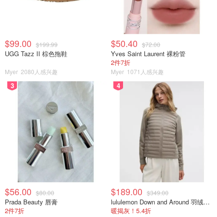
$99.00
$50.40
$199.99
$72.00
UGG Tazz II 棕色拖鞋
Yves Saint Laurent 裸粉管
2件7折
Myer
2080人感兴趣
Myer
1071人感兴趣
3
4
$56.00
$189.00
$80.00
$349.00
Prada Beauty 唇膏
lululemon Down and Around 羽绒夹克
2件7折
暖揭灰！5.4折