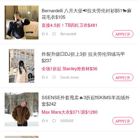
Bernardelli 八月大促📢拉夫劳伦衬衫$51🐎麻
花毛衣$105
直接4.5折！TB四杠卫衣$481
3
Bernardelli
APP打开
炸裂升级💥DJ折上3折 拉夫劳伦羽绒马甲
$237
全场1折起 Stanley拎拎杯$36
4
David Jones
APP打开
SSENSE外套甩卖🔥3折起❗SKIMS羊羔绒外
套$242
Max Mara大衣$371/原$1280
4
SSENSE
APP打开