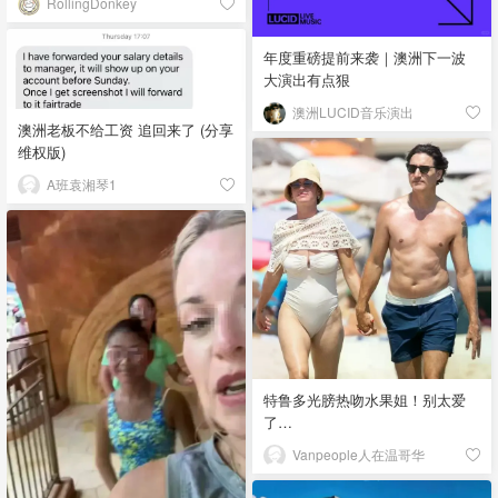
RollingDonkey
年度重磅提前来袭｜澳洲下一波
大演出有点狠
澳洲LUCID音乐演出
澳洲老板不给工资 追回来了 (分享
维权版)
A班袁湘琴1
特鲁多光膀热吻水果姐！别太爱
了…
Vanpeople人在温哥华