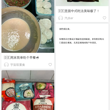
🇩🇪意面中式吃法美味极了！
汽水er
🇩🇪周末简单吃个早餐🥣
宇宙双重奏