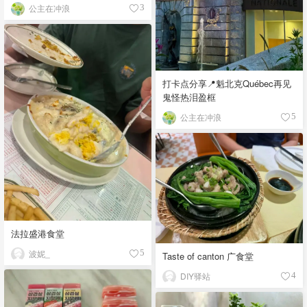
公主在冲浪
3
打卡点分享📍魁北克Québec再见
鬼怪热泪盈框
公主在冲浪
5
法拉盛港食堂
波妮_
5
Taste of canton 广食堂
DIY驿站
4