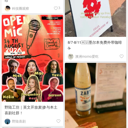
科技圈观察
3
8/7-8/11🇦🇺墨尔本免费外带咖啡
☕
澳洲momo爱吃
野陆工坊｜英文开放麦|参与本土
喜剧社群！
野陆喜剧