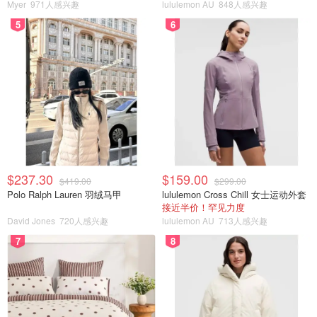
Myer
971人感兴趣
lululemon AU
848人感兴趣
5
6
$237.30
$159.00
$419.00
$299.00
Polo Ralph Lauren 羽绒马甲
lululemon Cross Chill 女士运动外套
接近半价！罕见力度
David Jones
720人感兴趣
lululemon AU
713人感兴趣
7
8