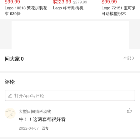
$99.99
$223.99
$99.99
$279.99
Lego 10313 繁花拼装花
Lego 咚奇刚街机
Lego 72151 宝可梦
束 939块
可动模型积木
问大家
0
全部
评论
打开App写评论
大型日间猫科动物
牛！！这两套都很好看
2022-04-07
· 回复