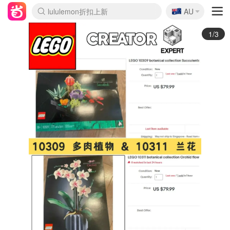
🇦🇺
Sasa美妆护肤3.5折
AU
lululemon折扣上新
SSENSE年中3折
FreshBeauty好价汇总
Cettire降价+叠9折
WWS Coles超市实拍
viagogo二手票捡漏
Myer超级周末1折
The Outnet奢牌1折起
David Jones 3折起
Flannels大牌1折
Perfumes Club护肤1折
AMIRO返校季6.2折
Amazon折扣汇总
eToro入金$200送$50
Amazon数码好物
ICONIC本周7.5折
ThedoubleF高奢地板价
Moose Knuckles 6折
丝芙兰5折起
EUFY官网3.7折起
Selenichast首饰2折
Trip机票酒店促销
YSL送5件彩妆礼
Amazon家居好物
Amazon美妆护肤
雅漾大喷$8
过敏原检测盒$33
伊索独家赠50ml沐浴露
科颜氏清仓3折
SEALIFE海洋馆门票6折
丝塔芙大白罐$16
订阅Newsletter送香薰
Cult Beauty 6.8折
Harrods圣诞日历2.3折
LN-CC奢牌私促3折
d'Alba空姐喷雾$16
EVE LOM套装逆天2折
Bernardelli独家4折
Adore Beauty 6折起
CT圣诞日历
Mytheresa奢品2.7折
Luxury Escapes 9折
Currentbody美容仪9折
MOON Garden Live
Roborock扫地机3.7折
Tingo Life水杯$24
Valentino官网5折
CR洗发护发6.3折
修丽可套装7.4折
Myer彩妆2件7折
GANNI官网4.5折
Stylevana韩妆4折
Tessabit高奢8.5折
OGX洗护4折
Amazon阿德莱德次日达
卡诗8.5折+赠礼
Philips Hue灯具8折
2/3
LEGO® Shop CA