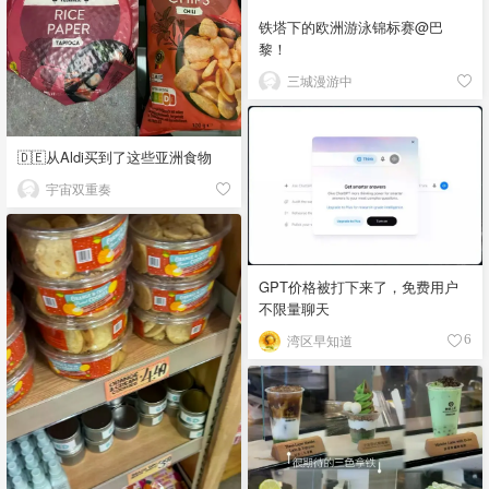
铁塔下的欧洲游泳锦标赛@巴
黎！
三城漫游中
🇩🇪从Aldi买到了这些亚洲食物
宇宙双重奏
GPT价格被打下来了，免费用户
不限量聊天
湾区早知道
6