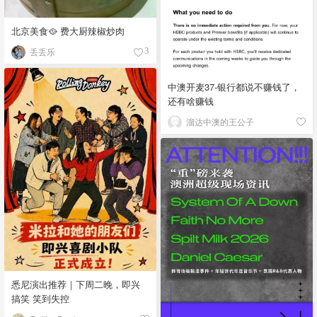
北京美食🥘 费大厨辣椒炒肉
丢丢乐
3
中澳开麦37-银行都说不赚钱了，
还有啥赚钱
溜达中澳的王公子
悉尼演出推荐｜下周二晚，即兴
搞笑 笑到失控