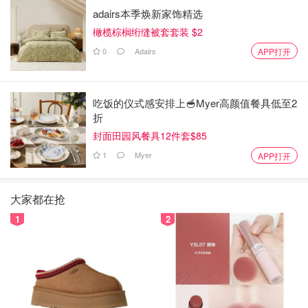
adairs本季焕新家饰精选
橄榄棕榈绗缝被套套装 $2
0
Adairs
APP打开
吃饭的仪式感安排上🥣Myer高颜值餐具低至2
折
封面田园风餐具12件套$85
1
Myer
APP打开
大家都在抢
1
2