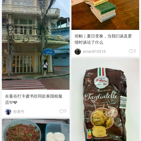
坦帕｜夏日变奏，当我们谈及爱
情时谈论了什么
aman910316
2
在曼谷打卡虞书欣同款泰国校服
店🩵🩶
衔青竹
5