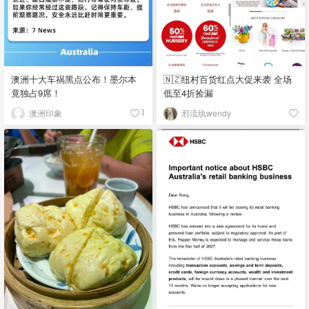
澳洲十大车祸黑点公布！墨尔本
🇳🇿纽村百货红点大促来袭 全场
竟独占9席！
低至4折捡漏
澳洲印象
邪流纨wendy
1