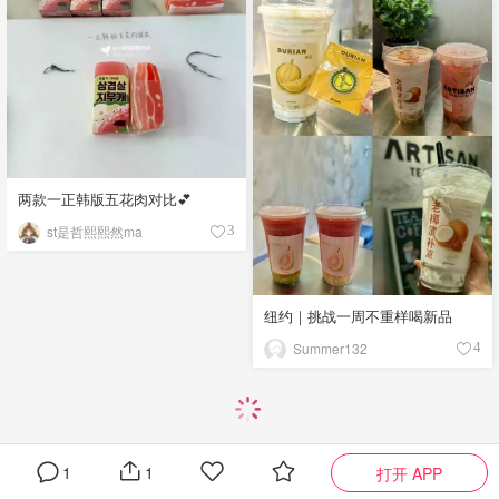
两款一正韩版五花肉对比💕
st是哲熙熙然ma
3
纽约｜挑战一周不重样喝新品
Summer132
4
1
1
打开 APP