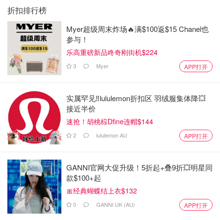
折扣排行榜
Myer超级周末炸场🔥满$100返$15 Chanel也
参与！
乐高重磅新品咚奇刚街机$224
3
Myer
APP打开
实属罕见‼️lululemon折扣区 羽绒服集体降💥
接近半价
速抢！胡桃棕Dfine连帽$144
2
lululemon AU
APP打开
GANNI官网大促升级！5折起+叠9折💥明星同
款$100+起
🎀经典蝴蝶结上衣$132
0
GANNI UK (AU)
APP打开