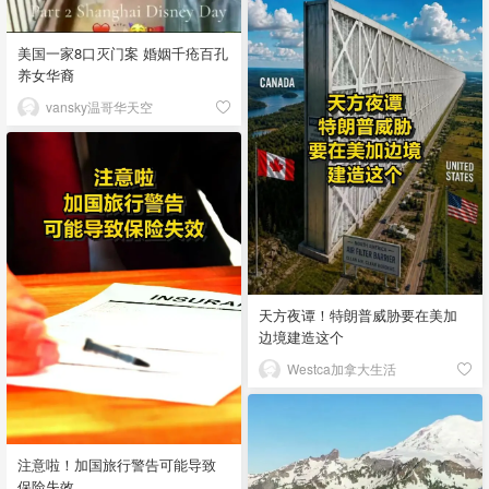
美国一家8口灭门案 婚姻千疮百孔
养女华裔
vansky温哥华天空
天方夜谭！特朗普威胁要在美加
边境建造这个
Westca加拿大生活
注意啦！加国旅行警告可能导致
保险失效