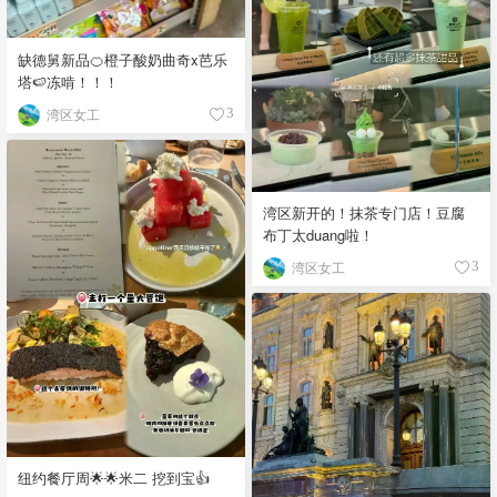
缺德舅新品🍊橙子酸奶曲奇x芭乐
塔🍉冻啃！！！
湾区女工
3
湾区新开的！抹茶专门店！豆腐
布丁太duang啦！
湾区女工
3
纽约餐厅周🌟🌟米二 挖到宝👍