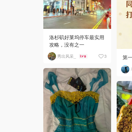
洛杉矶好莱坞停车最实用
攻略，没有之一
3
秀出风采_
第
9