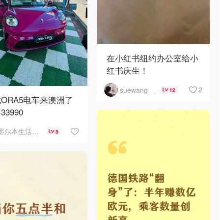
在小红书纽约办公室给小
红书庆生！
2
suewang__
12
ORA5电车来澳洲了
33990
墨尔本生活指南
3