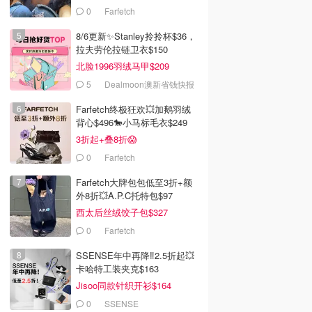
0
Farfetch
8/6更新✨Stanley拎拎杯$36，
拉夫劳伦拉链卫衣$150
北脸1996羽绒马甲$209
5
Dealmoon澳新省钱快报
Farfetch终极狂欢💥加鹅羽绒
背心$496🐎小马标毛衣$249
3折起+叠8折😱
0
Farfetch
Farfetch大牌包包低至3折+额
外8折💥A.P.C托特包$97
西太后丝绒饺子包$327
0
Farfetch
SSENSE年中再降‼️2.5折起💥
卡哈特工装夹克$163
Jisoo同款针织开衫$164
0
SSENSE