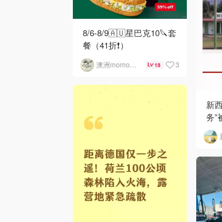
8/6-8/9🇦🇺星巴克10🔪套
餐（41折❗）
3
澳洲momo爱吃
13
新西
务”