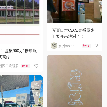
🇦🇺日本CoCo壹番屋终
于要开来澳洲了！
澳洲momo爱吃
13
兰监狱900万“按摩服
被喊停
新西兰发现君
10