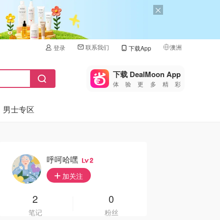
联系我们
澳洲
登录
下载App
🇺🇸
美国
下载 DealMoon App
体验更多精彩
🇨🇳
中国
男士专区
🇨🇦
加拿大
🇬🇧
英国
🇩🇪
德国
呼呵哈嘿
2
🇫🇷
加关注
法国
🇮🇹
2
0
意大利
笔记
粉丝
🇦🇺
澳洲