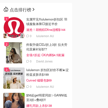
点击排行榜
🇳🇿
新西兰
实属罕见‼️lululemon折扣区 羽
绒服集体降💥接近半价
速抢！胡桃棕Dfine连帽$144
0
lululemon AU
炸裂升级💥DJ折上3折 拉夫劳
伦亚麻衬衫$77
全场1折起 CK内裤$4.5捡漏
0
David Jones
lululemon 折扣区好价不断💫淀
粉蓝皮肤衣$199
Curved 磁吸包$69
0
lululemon AU
$56起get明星同款✨GANNI低
至3折+叠8折‼️
娜扎同款上衣$138