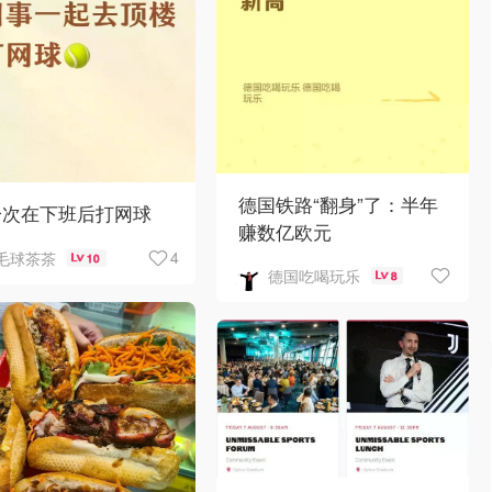
德国铁路“翻身”了：半年
一次在下班后打网球
赚数亿欧元
4
毛球茶茶
10
德国吃喝玩乐
8