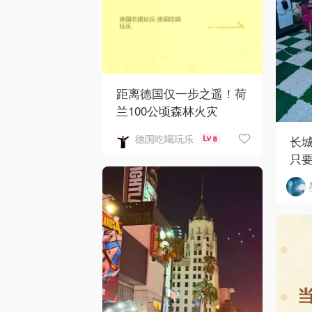
距离德国仅一步之遥！荷
兰100公顷森林火灾
德国吃喝玩乐
长城
8
只要