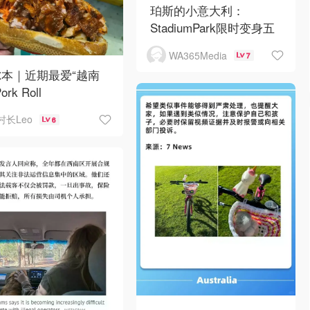
珀斯的小意大利：
StadiumPark限时变身五
晚
WA365Media
7
本｜近期最爱“越南
ork Roll
村长Leo
6