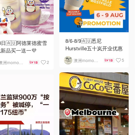
8/6-8/9🇦🇺悉尼
8日🇦🇺阿德莱德蜜雪
Hurstville五十岚开业优惠
新品买一送一💜
5
澳洲momo爱吃
13
2
澳洲momo爱吃
13