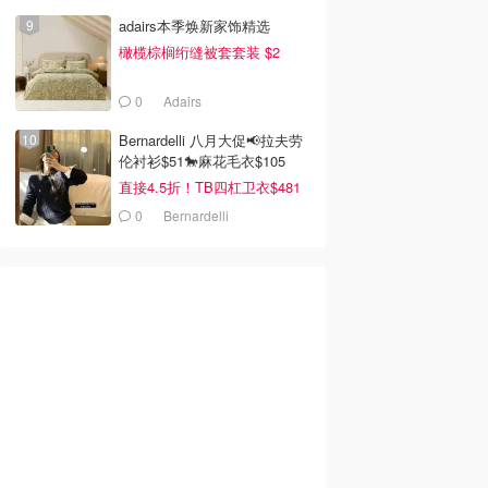
adairs本季焕新家饰精选
橄榄棕榈绗缝被套套装 $2
0
Adairs
Bernardelli 八月大促📢拉夫劳
伦衬衫$51🐎麻花毛衣$105
直接4.5折！TB四杠卫衣$481
0
Bernardelli