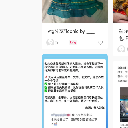
vtg分享*iconic by ___
墨尔
包”P
jin___
6