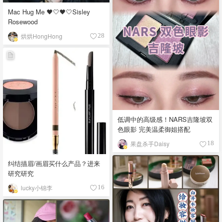
Mac Hug Me 🖤🤍🖤🤍Sisley
Rosewood
烘烘HongHong
28
低调中的高级感！NARS吉隆坡双
色眼影 完美温柔御姐搭配
果盘杀手Daisy
18
纠结描眉/画眉买什么产品？进来
研究研究
lucky小锦李
16