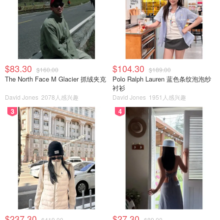
$83.30
$104.30
$160.00
$189.00
The North Face M Glacier 抓绒夹克
Polo Ralph Lauren 蓝色条纹泡泡纱
衬衫
David Jones
2078人感兴趣
David Jones
1951人感兴趣
3
4
$237.30
$27.30
$419.00
$89.00