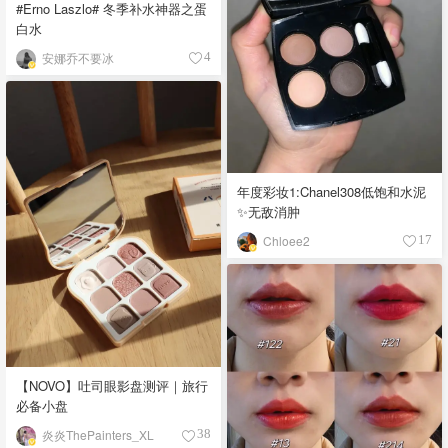
#Erno Laszlo# 冬季补水神器之蛋
白水
安娜乔不要冰
4
年度彩妆1:Chanel308低饱和水泥
✨无敌消肿
Chloee2
17
【NOVO】吐司眼影盘测评｜旅行
必备小盘
炎炎ThePainters_XL
38