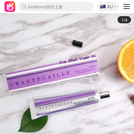
🇦🇺
Sasa美妆护肤3.5折
AU
lululemon折扣上新
SSENSE年中3折
FreshBeauty好价汇总
Cettire降价+叠9折
WWS Coles超市实拍
viagogo二手票捡漏
Myer超级周末1折
The Outnet奢牌1折起
David Jones 3折起
Flannels大牌1折
Perfumes Club护肤1折
AMIRO返校季6.2折
Amazon折扣汇总
eToro入金$200送$50
Amazon数码好物
ICONIC本周7.5折
ThedoubleF高奢地板价
Moose Knuckles 6折
丝芙兰5折起
EUFY官网3.7折起
Selenichast首饰2折
Trip机票酒店促销
YSL送5件彩妆礼
Amazon家居好物
Amazon美妆护肤
雅漾大喷$8
过敏原检测盒$33
伊索独家赠50ml沐浴露
科颜氏清仓3折
SEALIFE海洋馆门票6折
丝塔芙大白罐$16
订阅Newsletter送香薰
Cult Beauty 6.8折
Harrods圣诞日历2.3折
LN-CC奢牌私促3折
d'Alba空姐喷雾$16
EVE LOM套装逆天2折
Bernardelli独家4折
Adore Beauty 6折起
CT圣诞日历
Mytheresa奢品2.7折
Luxury Escapes 9折
Currentbody美容仪9折
MOON Garden Live
Roborock扫地机3.7折
Tingo Life水杯$24
Valentino官网5折
CR洗发护发6.3折
修丽可套装7.4折
Myer彩妆2件7折
GANNI官网4.5折
Stylevana韩妆4折
Tessabit高奢8.5折
OGX洗护4折
Amazon阿德莱德次日达
卡诗8.5折+赠礼
Philips Hue灯具8折
2/4