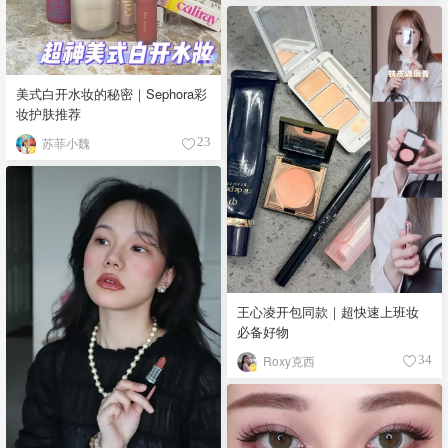
美式白开水妆的秘密｜Sephora彩
妆护肤推荐
苏菲小魏
23
王心凌开包同款｜超快速上班妆
必备好物
Roxy克西
34