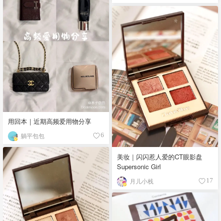
用回本｜近期高频爱用物分享
躺平包包
6
美妆｜闪闪惹人爱的CT眼影盘
Supersonic Girl
月儿小栈
17