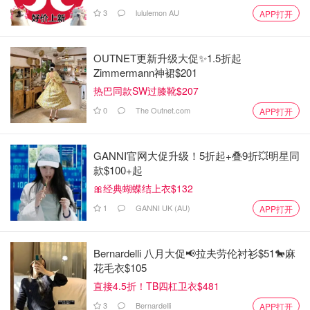
3
lululemon AU
APP打开
OUTNET更新升级大促✨1.5折起
Zimmermann神裙$201
热巴同款SW过膝靴$207
0
The Outnet.com
APP打开
GANNI官网大促升级！5折起+叠9折💥明星同
款$100+起
🎀经典蝴蝶结上衣$132
1
GANNI UK (AU)
APP打开
Bernardelli 八月大促📢拉夫劳伦衬衫$51🐎麻
花毛衣$105
直接4.5折！TB四杠卫衣$481
3
Bernardelli
APP打开