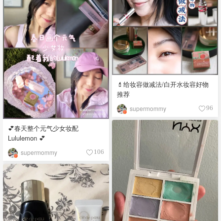
💄给妆容做减法/白开水妆容好物
推荐
supermommy
96
💕春天整个元气少女妆配
Lululemon 💕
supermommy
106