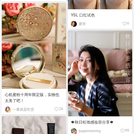
YSL 口红试色
鹿哥
6
心机蜜粉十周年限定版，实物也
太美了吧！
一看就是吃货
28
🍁秋日松弛感妆容分享🍁
supermommy
99