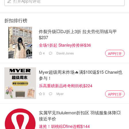
打开App写评论
折扣排行榜
炸裂升级💥DJ折上3折 拉夫劳伦羽绒马甲
$237
全场1折起 Stanley拎拎杯$36
4
David Jones
APP打开
Myer超级周末炸场🔥满$100返$15 Chanel也
参与！
乐高重磅新品咚奇刚街机$224
3
Myer
APP打开
实属罕见‼️lululemon折扣区 羽绒服集体降💥
接近半价
速抢！胡桃棕Dfine连帽$144