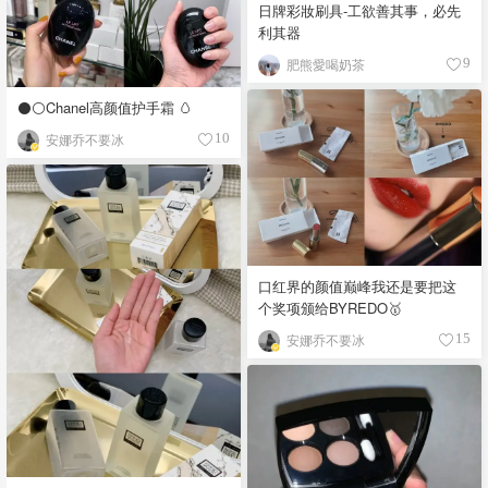
日牌彩妝刷具-工欲善其事，必先
利其器
肥熊愛喝奶茶
9
⚫️⚪️Chanel高颜值护手霜 🥚
安娜乔不要冰
10
口红界的颜值巅峰我还是要把这
个奖项颁给BYREDO🥇
安娜乔不要冰
15