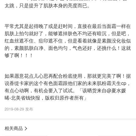
太跳，只是提升了肌肤本身的亮度而已。
平常尤其是起得晚了或是赶时间，直接在最后当面霜一样在
肌肤上拍匀就好了，能够遮掉肤色不均还有暗沉，但是吧，
红血丝遮不住、痘印遮不住，但是看着就像是素颜没化妆似
的，素颜肌肤白净、面色均匀，气色还好，还挑什么！这就
够了啊！！！
如果愿意花点儿心思再配合粉底使用，那就更完美了啊！据
说香缇卡家的这个有色面霜跟他们家的未来肌粉霜天生cp，
有点心动啊，有机会要入了试试。「该晒货来自@夏水媛
晞-北美省钱快报，版权归原作者所有」
2019-08-29 发布
相关商品