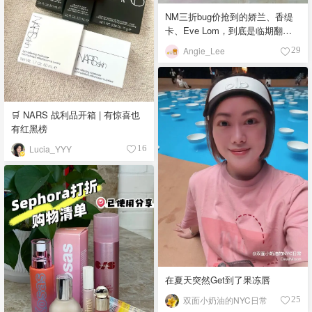
NM三折bug价抢到的娇兰、香缇
卡、Eve Lom，到底是临期翻车
还是真香现场？
Angie_Lee
29
🛒 NARS 战利品开箱 | 有惊喜也
有红黑榜
Lucia_YYY
16
在夏天突然Get到了果冻唇
双面小奶油的NYC日常
25