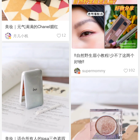
美妆｜元气满满的Chanel腮红
月儿小栈
12
‼️自然野生眉小教程/少不了这两个
好物‼️
supermommy
102
美妆｜适合所有人的ipsa三色遮瑕