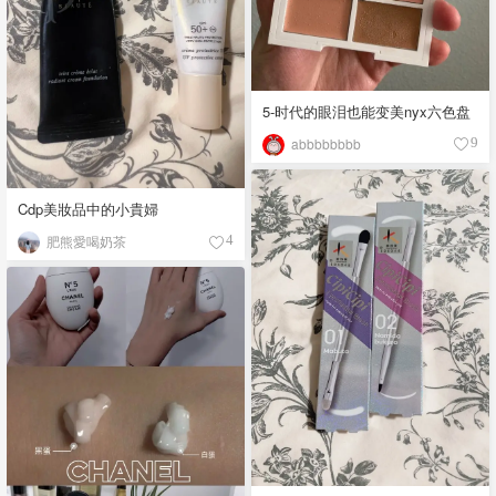
5-时代的眼泪也能变美nyx六色盘
abbbbbbbb
9
Cdp美妝品中的小貴婦
肥熊愛喝奶茶
4