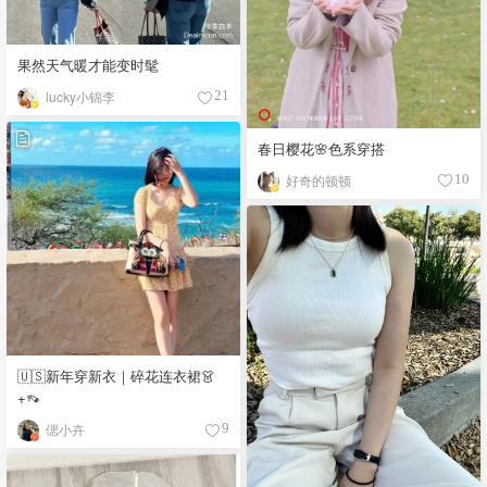
果然天气暖才能变时髦
lucky小锦李
21
春日樱花🌸色系穿搭
好奇的顿顿
10
🇺🇸新年穿新衣｜碎花连衣裙👗
+👡
偲小卉
9