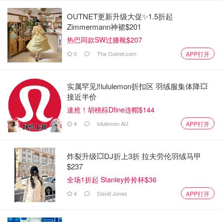
OUTNET更新升级大促✨1.5折起
Zimmermann神裙$201
热巴同款SW过膝靴$207
0
The Outnet.com
APP打开
实属罕见‼️lululemon折扣区 羽绒服集体降💥
接近半价
速抢！胡桃棕Dfine连帽$144
4
lululemon AU
APP打开
炸裂升级💥DJ折上3折 拉夫劳伦羽绒马甲
$237
全场1折起 Stanley拎拎杯$36
4
David Jones
APP打开