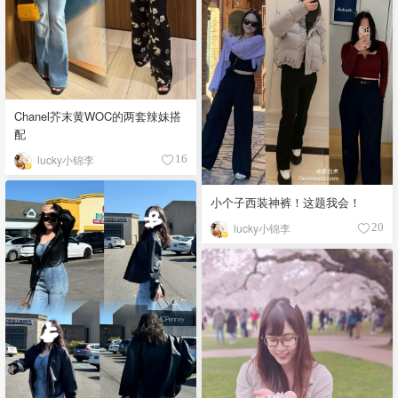
Chanel芥末黄WOC的两套辣妹搭
配
lucky小锦李
16
小个子西装神裤！这题我会！
lucky小锦李
20