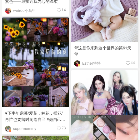
紫色——最接近我内心的温柔
weirdo小马甲
14
💜这是你来到这个世界的第61天
💜
Esther特特
44
♥️下半年启幕/爱花，种花，插花/
再忙也要留时间给自己 ‼️做自己喜
欢的事情‼️
supermommy
73