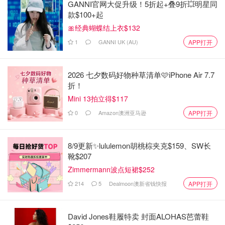
GANNI官网大促升级！5折起+叠9折💥明星同
款$100+起
🎀经典蝴蝶结上衣$132
1
GANNI UK (AU)
APP打开
2026 七夕数码好物种草清单🩷iPhone Air 7.7
折！
Mini 13拍立得$117
0
Amazon澳洲亚马逊
APP打开
8/9更新✨lululemon胡桃棕夹克$159、SW长
靴$207
Zimmermann波点短裙$252
214
5
Dealmoon澳新省钱快报
APP打开
David Jones鞋履特卖 封面ALOHAS芭蕾鞋