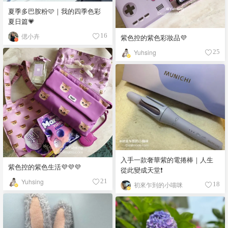
夏季多巴胺粉🩷｜我的四季色彩
夏日篇💗
偲小卉
16
紫色控的紫色彩妝品💜
Yuhsing
25
入手一款奢華紫的電捲棒｜人生
紫色控的紫色生活💜💜💜
從此變成天堂❗️
Yuhsing
21
初來乍到的小喵咪
18