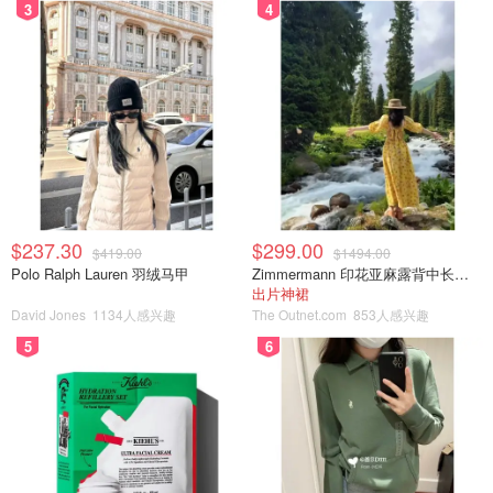
3
4
$237.30
$299.00
$419.00
$1494.00
Polo Ralph Lauren 羽绒马甲
Zimmermann 印花亚麻露背中长连衣裙
出片神裙
David Jones
1134人感兴趣
The Outnet.com
853人感兴趣
5
6