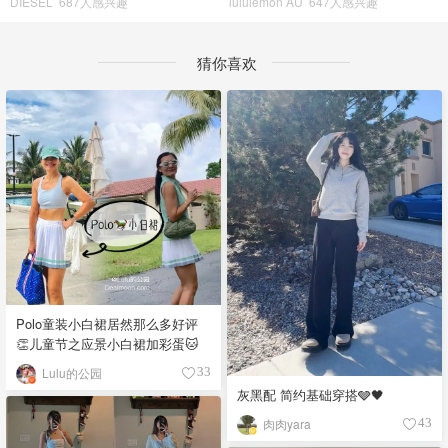
DIESEL
687人感兴趣
lululemon AU
647人感兴趣
猜你喜欢
Polo童装小白裙居然那么多好评
👏儿童节之应景小白裙加彩蛋🐱
Lulu的公园
33
灰黑配 简约基础穿搭🩶🖤
肉肉yara
43