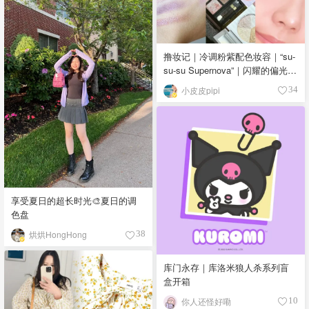
撸妆记｜冷调粉紫配色妆容｜“su-
su-su Supernova”｜闪耀的偏光色
｜夏日女团风
小皮皮pipi
34
享受夏日的超长时光🎨夏日的调
色盘
烘烘HongHong
38
库门永存｜库洛米狼人杀系列盲
盒开箱
你人还怪好嘞
10