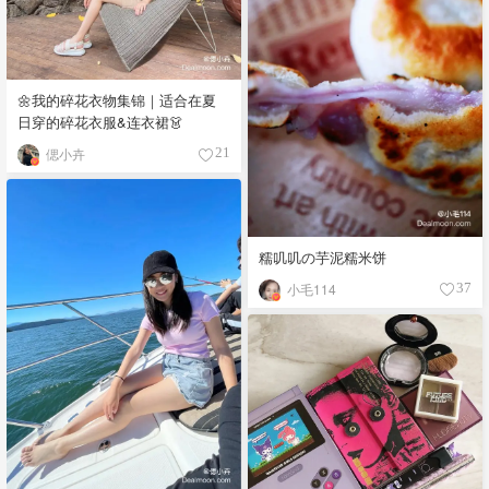
🌼我的碎花衣物集锦｜适合在夏
日穿的碎花衣服&连衣裙👗
偲小卉
21
糯叽叽の芋泥糯米饼
小毛114
37