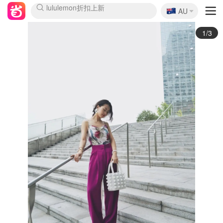
🇦🇺
Sasa美妆护肤3.5折
AU
lululemon折扣上新
SSENSE年中2.5折
FreshBeauty好价汇总
Cettire降价+叠9折
WWS Coles超市实拍
viagogo二手票捡漏
Myer超级周末
The Outnet奢牌1折起
David Jones 3折起
Flannels大牌1折
Perfumes Club护肤1折
AMIRO面罩$251
Amazon折扣汇总
eToro入金$200送$50
Amazon数码好物
ICONIC本周7.5折
ThedoubleF高奢地板价
Moose Knuckles 6折
丝芙兰5折起
EUFY摄像头$98
Selenichast首饰2折
Trip机票酒店促销
YSL送5件彩妆礼
Amazon家居好物
Amazon美妆护肤
雅漾大喷$8
过敏原检测盒$33
伊索独家赠50ml沐浴露
科颜氏高保湿面霜$29
SEALIFE海洋馆门票6折
丝塔芙大白罐$16
订阅Newsletter送香薰
Cult Beauty 6.8折
Harrods圣诞日历$525
LN-CC奢牌私促3折
d'Alba空姐喷雾$16
EVE LOM套装£56
Bernardelli独家4折
Adore Beauty 6折起
CT圣诞日历
Mytheresa奢品2.7折
Luxury Escapes 9折
Currentbody美容仪$881
MOON Garden Live
Roborock扫地机$649
Tingo Life水杯$24
Valentino官网5折
CR洗护套装$23
修丽可4件套$159
Myer彩妆2件7折
GANNI官网4.5折
Stylevana韩妆4折
Tessabit高奢8.5折
OGX洗发水$11
Amazon阿德莱德次日达
卡诗8.5折+赠礼
Philips Hue灯具8折
2/3