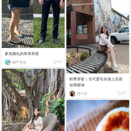
参加婚礼的简单穿搭
躺平包包
15
秋季穿搭｜当可爱毛衣撞上百搭
短褶裙😬
偲小卉
27