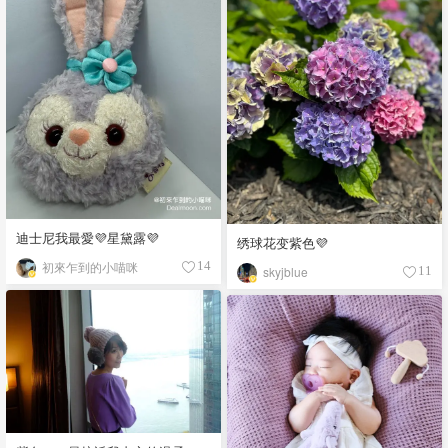
迪士尼我最愛💜星黛露💜
绣球花变紫色💜
初來乍到的小喵咪
14
skyjblue
11