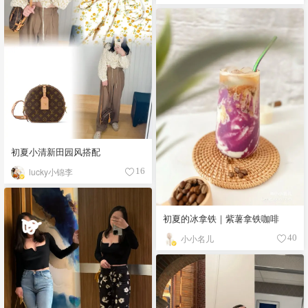
初夏小清新田园风搭配
lucky小锦李
16
初夏的冰拿铁｜紫薯拿铁咖啡
小小名儿
40