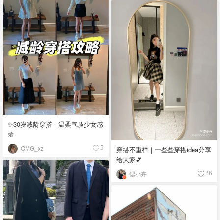
✨30岁减龄穿搭｜温柔气质少女感
🌼
OMG_xz
5
穿搭不重样｜一些些穿搭idea分享
给大家💕
偲小卉
26