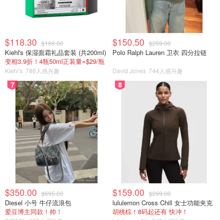
$118.30
$150.50
$169.00
$269.00
Kiehl's 保湿面霜礼品套装 (共200ml)
Polo Ralph Lauren 卫衣 四分拉链
变相3.9折！4瓶50ml正装量=$29/瓶
Kiehl's
786人感兴趣
David Jones
744人感兴趣
7
8
$350.00
$159.00
$695.00
$299.00
Diesel 小号 牛仔流浪包
lululemon Cross Chill 女士功能夹克
爱豆博主同款！帅！
胡桃棕！8码起还有 快冲！