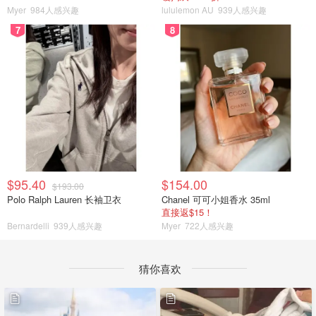
Myer
984人感兴趣
lululemon AU
939人感兴趣
7
8
$95.40
$154.00
$193.00
Polo Ralph Lauren 长袖卫衣
Chanel 可可小姐香水 35ml
直接返$15！
Bernardelli
939人感兴趣
Myer
722人感兴趣
猜你喜欢