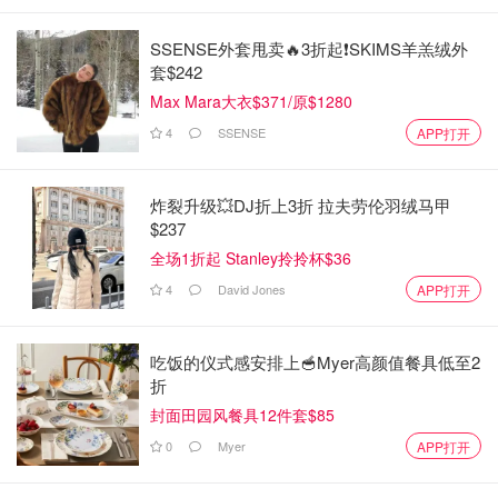
SSENSE外套甩卖🔥3折起❗SKIMS羊羔绒外
套$242
Max Mara大衣$371/原$1280
4
SSENSE
APP打开
炸裂升级💥DJ折上3折 拉夫劳伦羽绒马甲
$237
全场1折起 Stanley拎拎杯$36
4
David Jones
APP打开
吃饭的仪式感安排上🥣Myer高颜值餐具低至2
折
封面田园风餐具12件套$85
0
Myer
APP打开