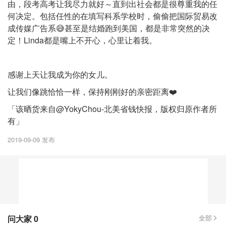
由，段考高考让我尽力就好～直到出社会都是很尊重我的任
何决定。包括任性的在填写科系学校时，偷偷把国际贸易改
成传媒广告系😅甚至是结婚跑到美国，都是非常突然的决
定！Linda都是嘴上不开心，心里让着我。
感谢上天让我成为你的女儿。
让我们像跳恰恰一样，保持刚刚好的亲密距离❤️
「该晒货来自@YokyChou-北美省钱快报，版权归原作者所
有」
2019-09-09 发布
问大家
0
全部