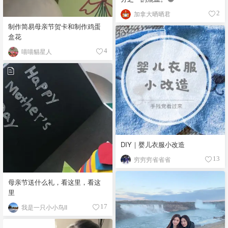
加拿大晒晒君
2
制作简易母亲节贺卡和制作鸡蛋
盒花
喵喵貓星人
4
DIY｜婴儿衣服小改造
穷穷穷省省省
13
母亲节送什么礼，看这里，看这
里
我是一只小小鸟II
17