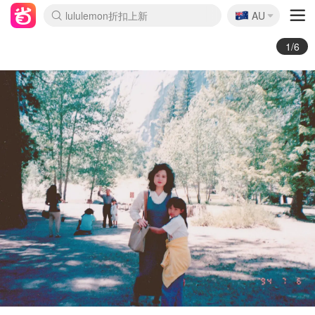
🇦🇺
Sasa美妆护肤3.5折
AU
lululemon折扣上新
SSENSE年中3折
FreshBeauty好价汇总
Cettire降价+叠9折
WWS Coles超市实拍
viagogo二手票捡漏
Myer超级周末1折
The Outnet奢牌1折起
David Jones 3折起
Flannels大牌1折
Perfumes Club护肤1折
AMIRO返校季6.2折
Amazon折扣汇总
eToro入金$200送$50
Amazon数码好物
ICONIC本周7.5折
ThedoubleF高奢地板价
Moose Knuckles 6折
丝芙兰5折起
EUFY官网3.7折起
Selenichast首饰2折
Trip机票酒店促销
YSL送5件彩妆礼
Amazon家居好物
Amazon美妆护肤
雅漾大喷$8
过敏原检测盒$33
伊索独家赠50ml沐浴露
科颜氏清仓3折
SEALIFE海洋馆门票6折
丝塔芙大白罐$16
订阅Newsletter送香薰
Cult Beauty 6.8折
Harrods圣诞日历2.3折
LN-CC奢牌私促3折
d'Alba空姐喷雾$16
EVE LOM套装逆天2折
Bernardelli独家4折
Adore Beauty 6折起
CT圣诞日历
Mytheresa奢品2.7折
Luxury Escapes 9折
Currentbody美容仪9折
MOON Garden Live
ALLSAINTS美衣3折
Roborock扫地机3.7折
Tingo Life水杯$24
Valentino官网5折
CR洗发护发6.3折
修丽可套装7.4折
Myer彩妆2件7折
GANNI官网4.5折
Stylevana韩妆4折
Tessabit高奢8.5折
OGX洗护4折
Amazon阿德莱德次日达
卡诗8.5折+赠礼
Philips Hue灯具8折
1/6