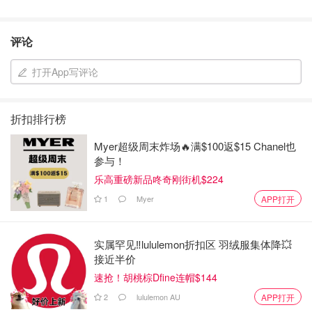
评论
打开App写评论
折扣排行榜
Myer超级周末炸场🔥满$100返$15 Chanel也
参与！
乐高重磅新品咚奇刚街机$224
1
Myer
APP打开
实属罕见‼️lululemon折扣区 羽绒服集体降💥
接近半价
速抢！胡桃棕Dfine连帽$144
2
lululemon AU
APP打开