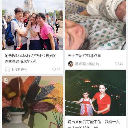
闹爸闹妈逗比行之带娃和爸妈的
关于产后抑郁那点事
奥兰多迪斯尼毕业行
喔喔啦啦啦啦啦
23
NN要开心
12
说出来你们可能不信，我有十六
分之一的混血。😂