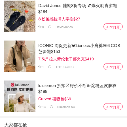
David Jones 鞋靴8折专场 💕爆火勃肯凉鞋
$184
☕松弛感拉满人字拖$27
0
David Jones
APP打开
ICONIC 周促更新💓Lioness小鹿裤$66 COS
芭蕾鞋$153
7.5折 拉夫劳伦老干部夹克$419
1
THE ICONIC
APP打开
lululemon 折扣区好价不断💫淀粉蓝皮肤衣
$199
Curved 磁吸包$69
13
lululemon AU
APP打开
大家都在抢