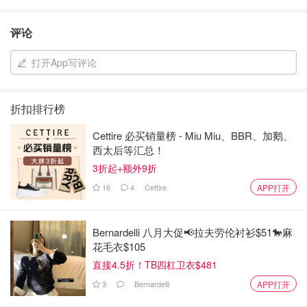
评论
打开App写评论
折扣排行榜
Cettire 必买销量榜 - Miu Miu、BBR、加鹅、
西太后等汇总！
3折起+额外9折
16
4
Cettire
APP打开
Bernardelli 八月大促📢拉夫劳伦衬衫$51🐎麻
花毛衣$105
直接4.5折！TB四杠卫衣$481
3
Bernardelli
APP打开