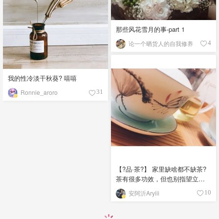
那些风花雪月的事-part 1
论一个晒货人的自我修养
4
我的性冷淡干秋葵? 嘻嘻
Ronnie_aroro
31
【?品·茶?】 家里缺啥都不缺茶?
茶有很多功效，但也别指望立竿
见影。若是长期坚持喝茶众所周
安阿沂Aryiii
10
知的就有刮油降脂减肥清肠降血
压明目暖胃降火等等等功效… ❤️
有狮峰龙井茶，普洱茶，白茶，