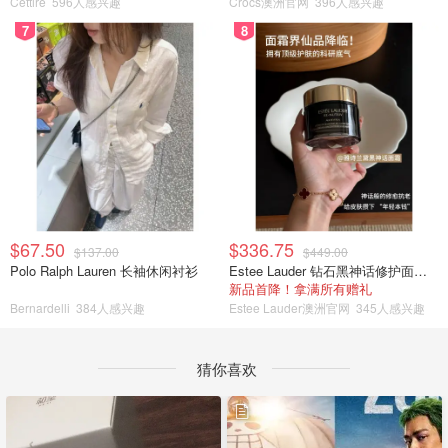
Cettire
596人感兴趣
Crocs澳洲官网
396人感兴趣
7
8
$67.50
$336.75
$137.00
$449.00
Polo Ralph Lauren 长袖休闲衬衫
Estee Lauder 钻石黑神话修护面霜 30ml
新品首降！拿满所有赠礼
Bernardelli
384人感兴趣
Estee Lauder澳洲官网
345人感兴趣
猜你喜欢