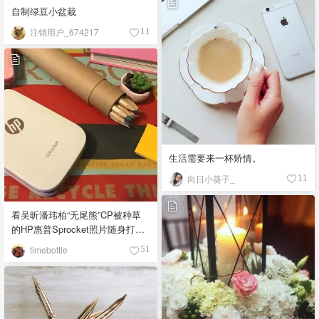
自制绿豆小盆栽
注销用户_674217
11
生活需要来一杯矫情。
向日小葵子_
11
看吴昕潘玮柏“无尾熊”CP被种草
的HP惠普Sprocket照片随身打印
机
timebottle
51