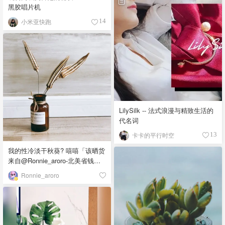
黑胶唱片机
小米亚快跑
14
LilySilk -- 法式浪漫与精致生活的
代名词
卡卡的平行时空
13
我的性冷淡干秋葵? 嘻嘻「该晒货
来自@Ronnie_aroro-北美省钱快
报，版权归原作者所有」
Ronnie_aroro