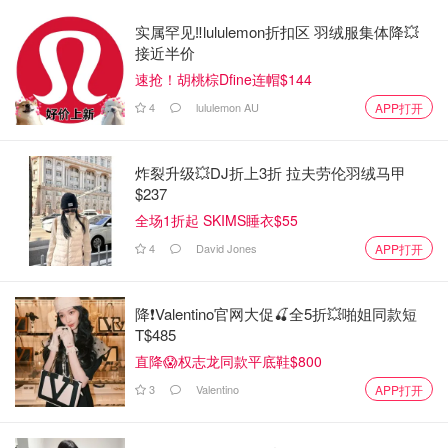
实属罕见‼️lululemon折扣区 羽绒服集体降💥
接近半价
速抢！胡桃棕Dfine连帽$144
4
lululemon AU
APP打开
炸裂升级💥DJ折上3折 拉夫劳伦羽绒马甲
$237
全场1折起 SKIMS睡衣$55
4
David Jones
APP打开
降❗Valentino官网大促🍒全5折💥啪姐同款短
T$485
直降😱权志龙同款平底鞋$800
3
Valentino
APP打开