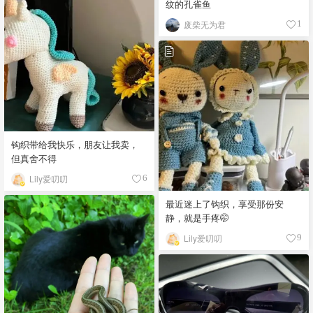
纹的孔雀鱼
废柴无为君
1
钩织带给我快乐，朋友让我卖，
但真舍不得
Lily爱叨叨
6
最近迷上了钩织，享受那份安
静，就是手疼🤭
Lily爱叨叨
9