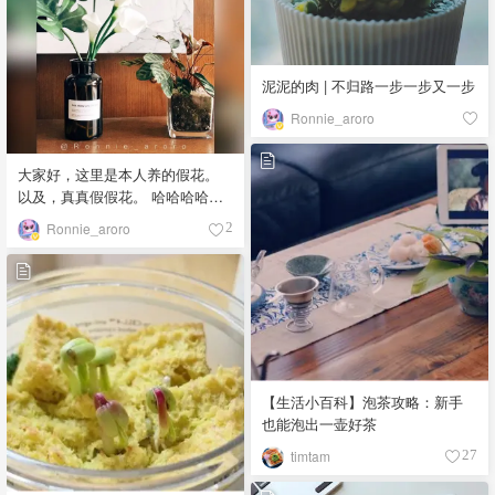
泥泥的肉 | 不归路一步一步又一步
Ronnie_aroro
大家好，这里是本人养的假花。
以及，真真假假花。 哈哈哈哈哈
哈「该晒货来自@Ronnie_aroro-
Ronnie_aroro
2
北美省钱快报，版权归原作者所
有」
【生活小百科】泡茶攻略：新手
也能泡出一壶好茶
timtam
27