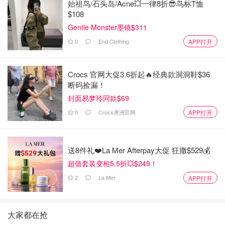
始祖鸟/石头岛/Acne💥一律8折😎鸟标T恤
$108
Gentle Monster墨镜$311
0
End Clothing
APP打开
Crocs 官网大促3.6折起🔥经典款洞洞鞋$36
断码捡漏！
封面易梦玲同款$69
0
Crocs澳洲官网
APP打开
送8件礼❤️La Mer Afterpay大促 狂撒$529💰
超值套装变相5.5折💥$249！
2
La Mer
APP打开
大家都在抢