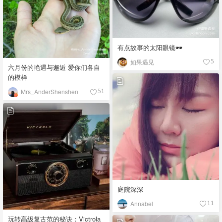
有点故事的太阳眼镜🕶️
如果遇见
5
六月份的艳遇与邂逅 爱你们各自
的模样
Mrs_AnderShenshen
51
庭院深深
Annabel
11
玩转高级复古范的秘诀：Victrola