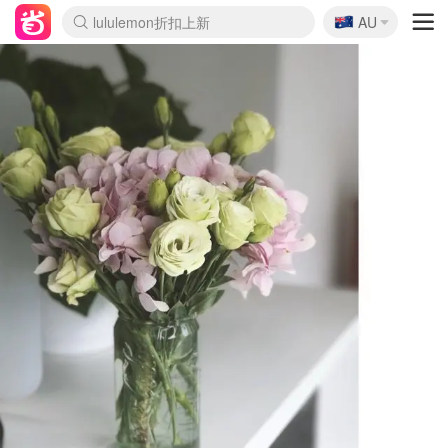
🇦🇺
Sasa美妆护肤3.5折
AU
lululemon折扣上新
SSENSE年中2.5折
FreshBeauty好价汇总
Cettire降价+叠9折
WWS Coles超市实拍
viagogo二手票捡漏
Myer折扣汇总
The Outnet奢牌1折起
David Jones 3折起
Flannels大牌1折
Perfumes Club护肤1折
AMIRO面罩$251
Amazon折扣汇总
Amazon数码好物
ThedoubleF高奢地板价
Moose Knuckles 6折
EUFY摄像头$98
Selenichast首饰2折
悉尼-墨尔本机票$29
Amazon家居好物
Amazon美妆护肤
雅漾大喷$8
过敏原检测盒$33
科颜氏高保湿面霜$29
SEALIFE海洋馆门票6折
丝塔芙大白罐$16
订阅Newsletter送香薰
Harrods圣诞日历$525
LN-CC奢牌私促
d'Alba空姐喷雾$16
EVE LOM套装£56
Bernardelli独家4折
Adore Beauty 6折起
Mytheresa奢品2.7折
Currentbody美容仪$881
MOON Garden Live
CR洗护套装$23
GANNI官网4.5折
Stylevana韩妆4折
Tessabit高奢8.5折
OGX洗发水$11
Amazon阿德莱德次日达
卡诗8.5折+赠礼
Philips Hue灯具8折
La Mer送8件礼值$529
始祖鸟 石头岛 8折
雅诗兰黛7.5折+赠礼
祖玛珑赠5件礼
惊❗️修丽可赠42ml精华
Loewe/BBR高奢8折
黑五价❗阿玛尼全场8折
Crocs洞洞鞋$36
A王情侣卫衣推荐
三星4K智能电视$664
倩碧7.5折+赠$110礼
Bobbi Brown 8折+赠礼
M.A.C 7.5折+赠彩妆套装