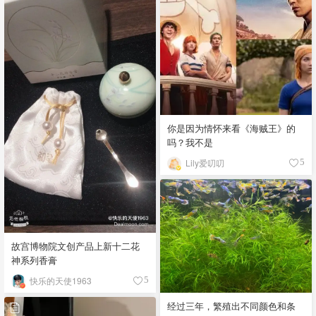
你是因为情怀来看《海贼王》的
吗？我不是
Lily爱叨叨
5
故宫博物院文创产品上新十二花
神系列香膏
快乐的天使1963
5
经过三年，繁殖出不同颜色和条