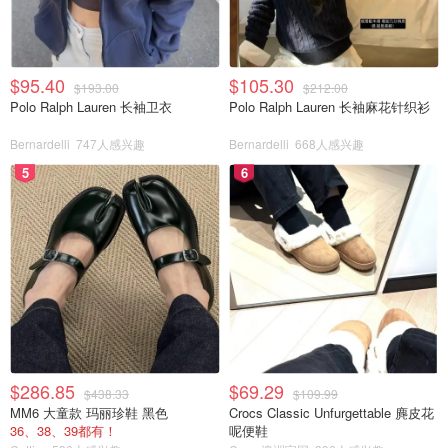
$95.40
$105.30
$193.00
$212.00
Polo Ralph Lauren 长袖卫衣
Polo Ralph Lauren 长袖麻花针织衫
Bernardelli
747人感兴趣
Bernardelli
668人感兴趣
5
6
$286.85
$69.29
$438.33
$109.99
MM6 大童款 玛丽珍鞋 黑色
Crocs Classic Unfurgettable 麂皮花
36、38、39都有！
呢便鞋