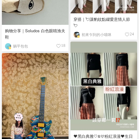
穿搭｜💘讓豹紋點綴愛意情人節
💘
购物分享｜Soludos 白色眼睛渔夫
初來乍到的小喵咪
24
鞋
躺平包包
18
🖤黑白典雅🤍&🩷粉紅浪漫🖤生日