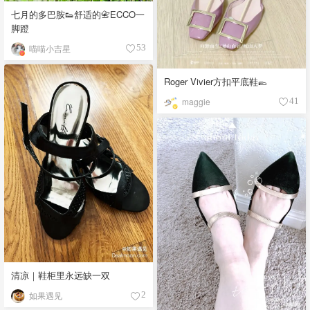
七月的多巴胺👟舒适的📇ECCO一
脚蹬
喵喵小吉星
53
Roger Vivier方扣平底鞋🥿
maggie
41
清凉｜鞋柜里永远缺一双
如果遇见
2