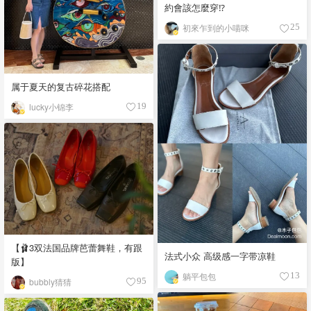
約會該怎麼穿⁉️
初來乍到的小喵咪
25
属于夏天的复古碎花搭配
lucky小锦李
19
【🩰3双法国品牌芭蕾舞鞋，有跟
法式小众 高级感一字带凉鞋
版】
躺平包包
13
bubbly猜猜
95