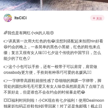
ItsCiCi
关注
🌈我也是有网红小ck的人啦😍
👉讲真第一次用大红色的包😂没想到搭配起来拍照hin好看
😆约会的晚上，一条简单的黑色小黑裙，红色的鞋包来点
缀；复古又很有女人味🙋‍♀️七夕这个传统的中国节日，怎么
能少的了红色🎈
👉这个小包可以手拎，还有一根带子可以肩背，肩背做
crossbody更方便，手拎则有种乖巧可爱的名媛风🧖‍♀️
👉一字绑带高跟鞋就很性感了😍细细的脚踝一字绑带，脚
背处的圆扣和毛毛可爱又有女人味😍虽然跟是高了点细了点
不算好走，但是谁也不会在约会的时候暴走吧😂
💥💥福利时间到啦！小CK现在有七夕福利！使用Dealmoon
独家折扣码正价鞋包9折带回家！对了还是免邮哦！截止日