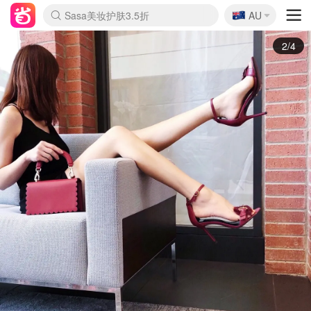
🇦🇺
Sasa美妆护肤3.5折
AU
lululemon折扣上新
SSENSE年中2.5折
FreshBeauty好价汇总
Cettire降价+叠9折
WWS Coles超市实拍
viagogo二手票捡漏
Myer超级周末
The Outnet奢牌1折起
David Jones 3折起
Flannels大牌1折
Perfumes Club护肤1折
AMIRO面罩$251
Amazon折扣汇总
eToro入金$200送$50
Amazon数码好物
ICONIC本周7.5折
ThedoubleF高奢地板价
Moose Knuckles 6折
丝芙兰5折起
EUFY摄像头$98
Selenichast首饰2折
Trip机票酒店促销
YSL送5件彩妆礼
Amazon家居好物
Amazon美妆护肤
雅漾大喷$8
过敏原检测盒$33
伊索独家赠50ml沐浴露
科颜氏高保湿面霜$29
SEALIFE海洋馆门票6折
丝塔芙大白罐$16
订阅Newsletter送香薰
Cult Beauty 6.8折
Harrods圣诞日历$525
LN-CC奢牌私促3折
d'Alba空姐喷雾$16
EVE LOM套装£56
Bernardelli独家4折
Adore Beauty 6折起
CT圣诞日历
Mytheresa奢品2.7折
Luxury Escapes 9折
Currentbody美容仪$881
MOON Garden Live
Roborock扫地机$649
Tingo Life水杯$24
Valentino官网5折
CR洗护套装$23
修丽可4件套$159
Myer彩妆2件7折
GANNI官网4.5折
Stylevana韩妆4折
Tessabit高奢8.5折
OGX洗发水$11
Amazon阿德莱德次日达
卡诗8.5折+赠礼
Philips Hue灯具8折
3/4