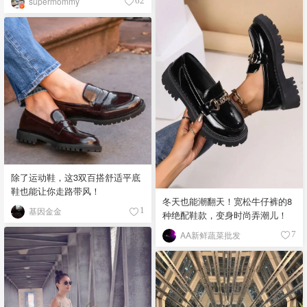
supermommy
62
除了运动鞋，这3双百搭舒适平底
鞋也能让你走路带风！
冬天也能潮翻天！宽松牛仔裤的8
基因金金
1
种绝配鞋款，变身时尚弄潮儿！
AA新鲜蔬菜批发
7