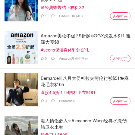
🎀经典蝴蝶结上衣$132
1
GANNI UK (AU)
APP打开
Amazon美妆冬促2.9折起❄️OGX洗发水$11 雅
漾大喷$8
Aveeno保湿身体乳$12/1L
0
Amazon澳洲亚马逊
APP打开
Bernardelli 八月大促📢拉夫劳伦衬衫$51🐎麻
花毛衣$105
直接4.5折！TB四杠卫衣$481
3
Bernardelli
APP打开
潮人情侣必入✨Alexander Wang经典水洗/烫
钻卫衣来看
经典卫衣$505