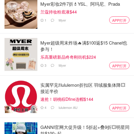
Myer彩妆2件7折💄YSL、阿玛尼、Prada
兰蔻持妆粉底液$44
1
Myer
APP打开
Myer超级周末炸场🔥满$100返$15 Chanel也
参与！
乐高重磅新品咚奇刚街机$224
3
Myer
APP打开
实属罕见‼️lululemon折扣区 羽绒服集体降💥
接近半价
速抢！胡桃棕Dfine连帽$144
4
lululemon AU
APP打开
GANNI官网大促升级！5折起+叠9折💥明星同
款$100+起