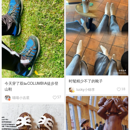
时髦精少不了的靴子
今天穿了双👟COLUMBIA徒步登
山鞋
lucky小锦李
18
喵喵小吉星
57