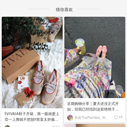
猜你喜欢
近期购物分享｜夏天还没正式开
始，但我已经找到这双绝绝子般
‼️VIVAIA鞋子开箱，第一眼就爱上
貌美实穿的游戏终结者
炎炎ThePainters_XL
18
😍一上脚就不想脱‼️简直太舒服
了‼️