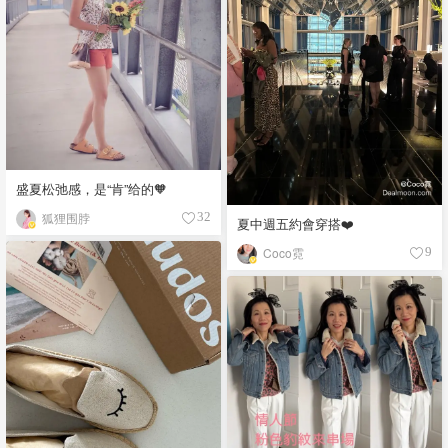
盛夏松弛感，是“肯”给的🧡
狐狸围脖
32
夏中週五約會穿搭❤️
Coco霓
9