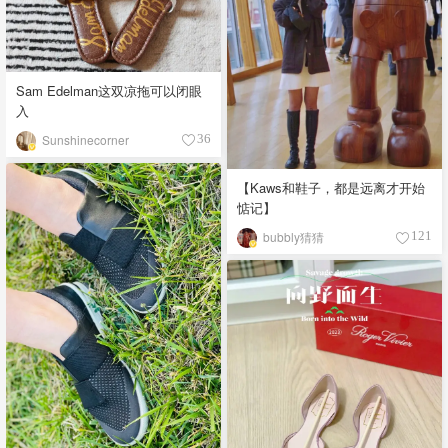
Sam Edelman这双凉拖可以闭眼
入
Sunshinecorner
36
【Kaws和鞋子，都是远离才开始
惦记】
bubbly猜猜
121