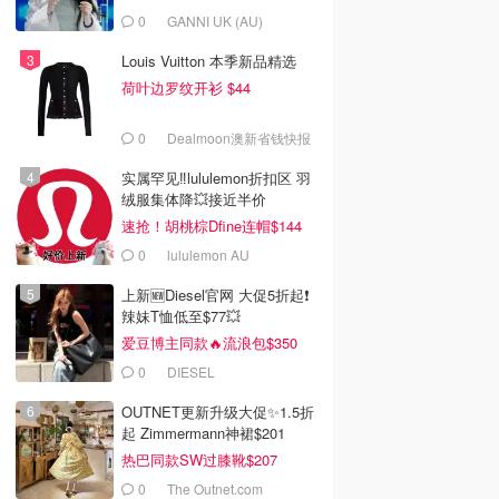
0
GANNI UK (AU)
Louis Vuitton 本季新品精选
荷叶边罗纹开衫 $44
0
Dealmoon澳新省钱快报
实属罕见‼️lululemon折扣区 羽
绒服集体降💥接近半价
速抢！胡桃棕Dfine连帽$144
0
lululemon AU
上新🆕Diesel官网 大促5折起❗️
辣妹T恤低至$77💥
爱豆博主同款🔥流浪包$350
0
DIESEL
OUTNET更新升级大促✨1.5折
起 Zimmermann神裙$201
热巴同款SW过膝靴$207
0
The Outnet.com