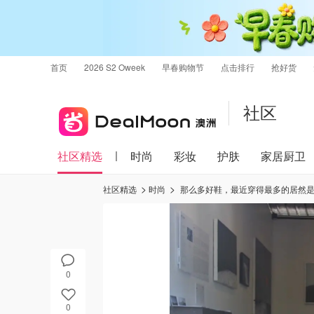
首页
2026 S2 Oweek
早春购物节
点击排行
抢好货
社区
社区精选
时尚
彩妆
护肤
家居厨卫
社区精选
时尚
那么多好鞋，最近穿得最多的居然是这双Zara. 这双第一爱的是脚底金属钩编
0
0