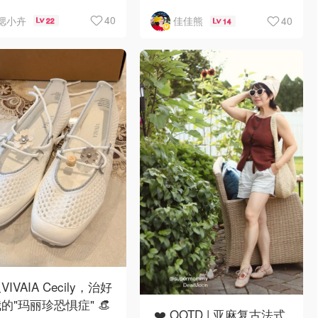
舒服啦🤎
度假感！
40
40
偲小卉
佳佳熊
22
14
IVAIA Cecily，治好
的"玛丽珍恐惧症" 👒
❤️ OOTD | 亚麻复古法式