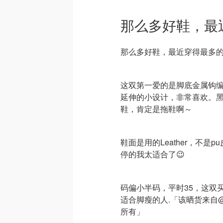
那么多好鞋，最
那么多好鞋，最近穿得最多的居
这双第一爱的是脚底金属钩
延伸的小设计，非常喜欢。
鞋，肯定是拖鞋啊～
鞋面是用的Leather，不
停的我太适合了😉
码偏小半码，平时35，这双
适合脚瘦的人.「该晒货来自@
所有」