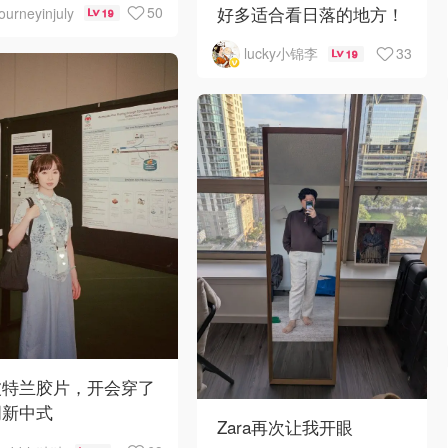
好多适合看日落的地方！
50
journeyinjuly
19
33
lucky小锦李
19
️波特兰胶片，开会穿了
周新中式
Zara再次让我开眼