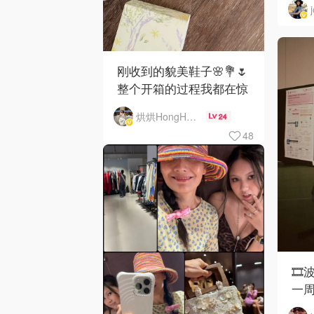
刚收到的貌美鞋子🌸💐🌷
整个开箱的过程我都在惊
叹貌美！
烘烘HongHong
24
48
🎞
一