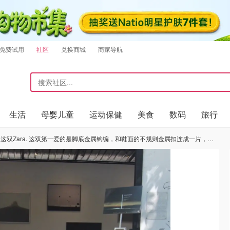
免费试用
社区
兑换商城
商家导航
生活
母婴儿童
运动保健
美食
数码
旅行
，和鞋面的不规则金属扣连成一片，一种视角延伸的小设计，非常喜欢。黑色和金属扣很好搭配；如果要问夏天穿什么鞋，肯定是拖鞋啊～ 鞋面是用的Leather，不是pu皮，