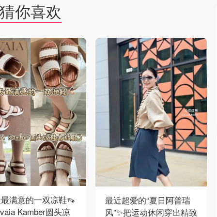
猜你喜欢
最满意的一双凉鞋👡
最近超爱的“夏日阿普瑞
vaia Kamber圆头凉
风”✨把运动休闲穿出精致