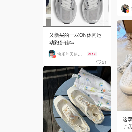
鞋太
又新买的一双ON休闲运
动跑步鞋👟
快乐的天使1963
19
21
这双V
了我