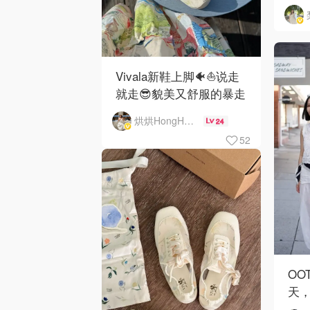
Vivala新鞋上脚🐠⛵️说走
就走😎貌美又舒服的暴走
海边小镇
烘烘HongHong
24
52
OO
天