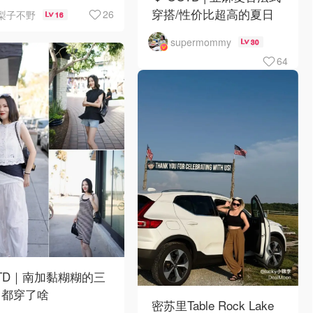
穿搭/性价比超高的夏日
26
梨子不野
16
松弛感⁠‼️
supermommy
30
64
TD｜南加黏糊糊的三
，都穿了啥
密苏里Table Rock Lake