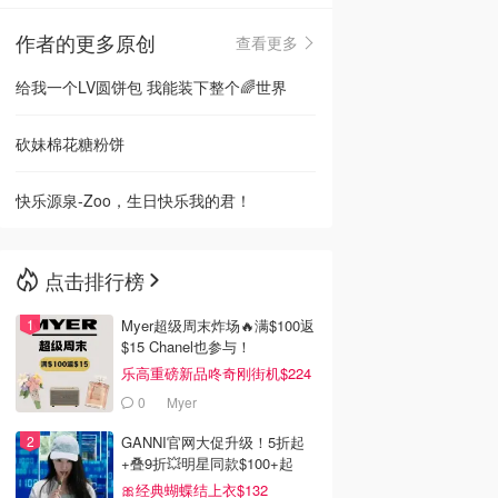
作者的更多原创
查看更多
🇳🇿
新西兰
给我一个LV圆饼包 我能装下整个🌈世界
砍妹棉花糖粉饼
快乐源泉-Zoo，生日快乐我的君！
点击排行榜
Myer超级周末炸场🔥满$100返
$15 Chanel也参与！
乐高重磅新品咚奇刚街机$224
0
Myer
GANNI官网大促升级！5折起
+叠9折💥明星同款$100+起
🎀经典蝴蝶结上衣$132