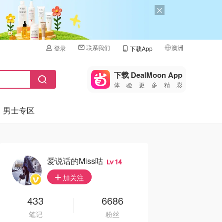
联系我们
澳洲
登录
下载App
🇺🇸
美国
下载 DealMoon App
体验更多精彩
🇨🇳
中国
男士专区
🇨🇦
加拿大
🇬🇧
英国
🇩🇪
德国
爱说话的Miss咕
14
🇫🇷
加关注
法国
🇮🇹
433
6686
意大利
笔记
粉丝
🇦🇺
澳洲