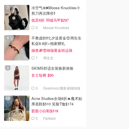
冷空气❄️❌️Moose Knuckles小
剪刀再次降价❗️
低至6折 羽绒马甲$297
0
Moose Knuckles
不整虚的❗️七夕送黄金😍周生生
私促8.8折+独家赠礼
抽奖🎁雪纳瑞黄金转运珠
7
周生生
SKIMS舒适女装焕新体验
女士短裤 $90
00
$59.99
$179.95
0
Dealmoon澳新省钱快报
 Melissa 豹纹人
Peter Alexander 怪兽拖
Seed Heritage Hayden
鞋 淡紫色
Mule 女式穆勒鞋
Acne Studios全场6折🔥魔术贴
UK (AU)
Dealmoon澳新省钱快报
Seed Heritage
厚底鞋$510 笑脸T恤$174
去购买
去购买
去购买
脏脏小白鞋$318
0
Farfetch