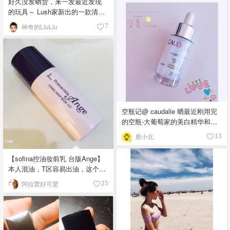
好久没发晒货，来一发最近发现
的玩具～ Lush家新出的一款清洁
面膜，名字叫做Dont Look At
神奇的LiuLiu
7
Me?哈哈，里面有新鲜柠檬汁和大
米颗粒的成分，主要以清洁皮肤
去死皮和提亮肤色的功效，第一
眼就被这个蓝色面膜莫名的吸引
了过去，再加上面膜本身有淡淡
的柠檬香味?感觉很适合夏天～迫
不及待的就买了，回家卸了妆立
马就敷上，再来个自拍哈哈哈心
空瓶记@ caudalie 晒最近刚用完
情立马好到不行❤️ 面膜使用感：
的空瓶-大葡萄家的美白精华和喷
颗粒很大很粗糙，不建议经常使
雾 ?caudalie vinoperfect radiance
用，不推荐给敏感肌，我是轻微
鹿小北
13
serum 夏季精华我一般以保湿美
敏感的皮肤，用完这款面膜以后
白为主，这款精华是一个空瓶回
因为有磨砂颗粒的原因导致脸颊
【sofina控油妆前乳 台版Ange】
购。质地是半透乳液状，属于有
和鼻翼两侧红红的，（可能是搓
本人混油，T区容易出油，这个控
点厚度有存在感的精华，但是夏
的时候用力过猛？）但是用后感
油妆前乳真的好用控油，特别是
季来用一点也不觉得闷，使用起
阿拉蕾好可爱
25
觉皮肤的触感还不错，感觉软软
现在夏天，真的很需要控油，这
来清爽滋润。虽然和所有美白精
滑滑的，可能是里面含有精油的
款妆前乳就能做到噢，台版相对
华一样，没有立竿见影的美白
成分吧～ 就酱～～
于日版来说比较便宜，但是使用
感，但是一瓶用下来会觉得皮肤
效果看晒货的亲们说两款差不太
很柔软，饱满明亮的感觉。 ?