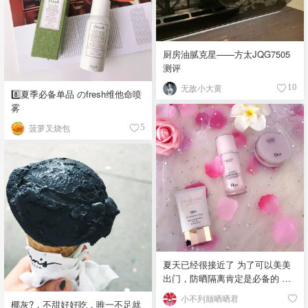
莲，埃及茉莉，仙客来，玫瑰 后
调：广藿香，香根草，雪松，檀
香
厨房油腻克星——方太JQG7505
测评
无敌小大黄
10
8️⃣夏季必备单品 のfresh维他命喷
雾
菠萝叉烧包
5
夏天已经很接近了 为了可以美美
出门，防晒隔离肯定是必备的 用
了各种sunscreen ,最喜欢的还是
小不列颠晒晒君
椰灰?，不甜好好吃，唯一不足就
cpb 家的 它的防晒指数为50+ ，