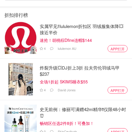
折扣排行榜
实属罕见‼️lululemon折扣区 羽绒服集体降💥
接近半价
速抢！胡桃棕Dfine连帽$144
4
lululemon AU
APP打开
炸裂升级💥DJ折上3折 拉夫劳伦羽绒马甲
$237
全场1折起 SKIMS睡衣$55
4
David Jones
APP打开
史无前例：修丽可满赠42ml精华❗️仅限48小时
⏰️
畅销区任选2件8折！可叠加！
0
SkinCeuticals
APP打开