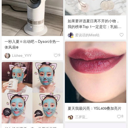
如果要评选夏日离不开的小物，
我的榜单Top 1一定是它：乳贴！
圆形花瓣形蕾丝丝绸，各种款式
爱说话的Miss咕
备齐。 特别适合睡衣风小吊带、
一秒入夏🔆出动吧～Dyson冷热一
吊带裙。 因为胸前有蕾丝，凸点
体风扇❄️
不会太明显，所以选薄款就够
了，如果是光面丝缎面料，超好
Lichee_YYY
9
选择硅胶材质的厚款。 大夏天不
穿Bra，太爽快啦 ❤️「该晒货来自
@爱说话的Miss咕-北美省钱快
报，版权归原作者所有」
夏天我最闪亮：YSL409叠加亮片
三岁盐_
8