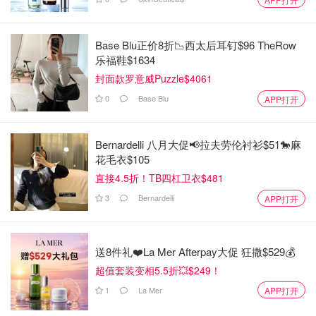
Base Blu正价8折📉西太后耳钉$96 TheRow
乐福鞋$1634
封面款罗意威Puzzle$4061
0
Base Blu
APP打开
Bernardelli 八月大促📢拉夫劳伦衬衫$51🐎麻
花毛衣$105
直接4.5折！TB四杠卫衣$481
3
Bernardelli
APP打开
送8件礼❤️La Mer Afterpay大促 狂撒$529💰
超值套装变相5.5折💥$249！
1
La Mer
APP打开