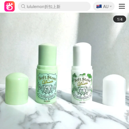
🇦🇺
Sasa美妆护肤3.5折
AU
lululemon折扣上新
SSENSE年中2.5折
FreshBeauty好价汇总
Cettire降价+叠9折
WWS Coles超市实拍
viagogo二手票捡漏
Myer折扣汇总
The Outnet奢牌1折起
David Jones 3折起
Flannels大牌1折
Perfumes Club护肤1折
AMIRO面罩$251
Amazon折扣汇总
eToro入金$200送$50
Amazon数码好物
ICONIC本周7.5折
ThedoubleF高奢地板价
Moose Knuckles 6折
EUFY摄像头$98
Selenichast首饰2折
Trip机票酒店促销
YSL送5件彩妆礼
Amazon家居好物
Amazon美妆护肤
雅漾大喷$8
过敏原检测盒$33
科颜氏高保湿面霜$29
SEALIFE海洋馆门票6折
丝塔芙大白罐$16
订阅Newsletter送香薰
Cult Beauty 6.8折
Harrods圣诞日历$525
LN-CC奢牌私促3折
d'Alba空姐喷雾$16
EVE LOM套装£56
Bernardelli独家4折
Adore Beauty 6折起
CT圣诞日历
Mytheresa奢品2.7折
Luxury Escapes 9折
Currentbody美容仪$881
MOON Garden Live
Roborock扫地机$649
Valentino官网5折
CR洗护套装$23
修丽可4件套$159
GANNI官网4.5折
Stylevana韩妆4折
Tessabit高奢8.5折
OGX洗发水$11
Amazon阿德莱德次日达
卡诗8.5折+赠礼
Philips Hue灯具8折
La Mer送8件礼值$529
2/4
Chloe 蔻依