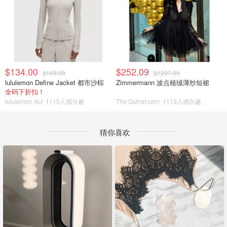
$134.00
$252.09
$169.00
$1297.00
lululemon Define Jacket 都市沙棕
Zimmermann 波点植绒薄纱短裙
全码下折扣！
lululemon AU
1115人感兴趣
The Outnet.com
1113人感兴趣
猜你喜欢