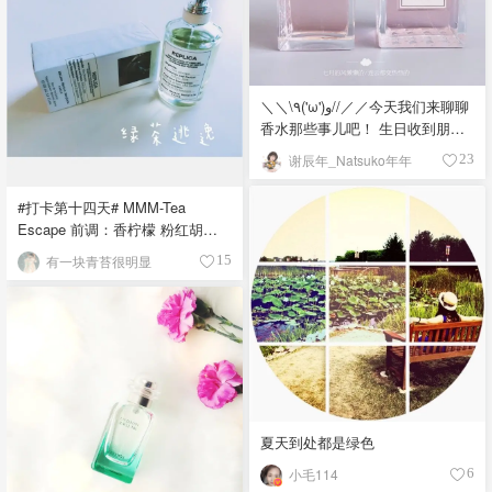
很喜欢可爱的波点 但是也有人说
▪️還有，特別是要纹图案的人一定
密集恐惧哈哈? “前调以清爽的柠
要提前看纹身师的sample，看看
檬开启 中调糅合梨花、白牡丹、
他们的作品是不是你喜欢的风
和茉莉的芬芳 最后以温柔又带有
格。（而且我觉得国内很多纹身
木质气息的白麝香结尾” （来自北
师纹的比美帝的好看，讲真）
＼＼\٩('ω')و//／／今天我们来聊聊
美君的资料介绍） 我个人非常非
香水那些事儿吧！ 生日收到朋友
常喜欢这个味道 很适合夏天 后悔
送的Miss Dior Body Mist，于是
没多入一瓶 然鹅现在已经没有在
谢辰年_Natsuko年年
23
翻箱倒柜把之前买的Miss dior香
卖了? ?打卡第五十四天?
水找了出来，拍一张全家福！ 毕
#打卡第十四天# MMM-Tea
竟本宝宝也是高冷那一卦的，
Escape 前调：香柠檬 粉红胡椒
Miss Dior花漾甜心这种商业香太
薄荷 中调：茶叶 茉莉 桂花 果香
甜了并不适合如此高冷的我?但
有一块青苔很明显
15
后调：大米 马黛茶 牛奶 MMM家
body Mist就不一样了！保持了
的绿茶逃逸作为一支花香调女香
Dior清新感，喷头比较细腻，还可
其实有点小失望，因为网上作
以滋润肌肤，味道总的来说就是
research的时候大家都说的很神，
从指间飘过的一缕清香，抓不住
如何如何特别清冽的茶香，所以
但总若隐若现让你忘不掉。 牡丹
最后把心一横就盲撸了。收到的
香为主，又揉进了柑橘和玫瑰精
时候瓶子很好看，但味道完全没
华，同时还增添了一味白麝香～
有惊喜，绿茶味很浓是没错，但
可以睡前喷喷，或者慵懒的清晨
夏天到处都是绿色
个人觉得就是市面上你能闻到的
用它来唤醒肌肤? 虽然留香时间比
绿茶味。当然撇开这个不说她的
小毛114
6
较短，但大多数女孩子一定会喜