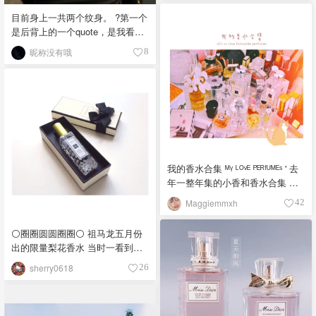
左右收到，?包的非常好。配色是
过的所有无论平价或柜架指甲油
目前身上一共两个纹身。 ?第一个
偏方形的透明白色边框、蓝色反
中最好用的，强烈推荐。
是后背上的一个quote，是我看的
光镜片和金色镜腿。非常遮脸显
第一本看哭的英文书"into the
脸小。每次戴出去都会被人夸哈
昵称没有哦
8
wild"里一句话“happiness only
哈哈?? ?选购的时候在蓝色镜片这
real when shared"。貌似已经有三
款和粉色的那款之间犹豫了很
四年了？很高兴选了这句话，因
久。考虑到搭配服饰的多样性还
为现在每次想起来都觉得so true ?
是选择了蓝色这款。 ?图二是我之
第二个是后脖子两个三角，当时
前最喜欢的一副墨镜。Ray Ban经
同学想纹我就一起纹了?纯粹因为
典款式，但是配色比较特别：镜
喜欢图案。（后面发现有点
面、镜腿和边框正面都是蓝色，
illuminati的味道？lol ?感觉第一个
而边框侧面的一圈都是亮橙色。
我的香水合集 ᴹᵞ ᴸᴼᵛᴱ ᴾᴱᴿᶠᵁᴹᴱˢ ' 去
纹身一定要有一定的意义，不是
购入于Sunglass Hut，买的时候
年一整年集的小香和香水合集 每
因为图案好看而纹身。感觉第一
被告知是limited edition而且店里
一瓶味道都超爱滴 而且摆在一起
个开始后面就无所谓了? ?纹背部/
Maggiemmxh
42
就剩最后一副了，再加上橙色和
真心好美啊?? 不知道什么时候开
脖子也算是给自己留条后路吧。
蓝色是我最喜欢的两个颜色，价
始越积越多 剁手停不下来??
想露的时候就露，不想露完全可
⚪️圈圈圆圆圈圈⚪️ 祖马龙五月份
格也才100刀左右，那简直没有不
以遮起来。但最近很想在手上纹
出的限量梨花香水 当时一看到瓶
买的理由啊??‍♀️??‍♀️??‍♀️！
一个。 ?感觉自己只敢纹这种小清
身上的黑白波点就很喜欢 觉得超
sherry0618
26
新的，纹花臂的妹子，我佩服你
级可爱 配上绿色瓶盖 给人一种很
们，感觉好酷。 ▪️对了，不疼。
清爽的感觉 这个瓶身跟平常全透
（不过好像要是涂颜色什么的可
明的透明瓶身很不一样 我个人就
能会疼）而且好像黑色ink最不疼