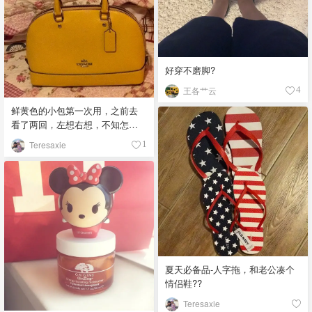
好穿不磨脚?
王各艹云
4
鲜黄色的小包第一次用，之前去
看了两回，左想右想，不知怎么
搭配衣服才好看，而且包小，对
Teresaxie
1
于装多东西的我确实不怎么够，
但包内空间还蛮理想的，至少我
一天要用到的东西都能带上，而
且还配备一条长链以防手累?
夏天必备品-人字拖，和老公凑个
情侣鞋??
Teresaxie