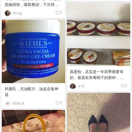
是融得快，吸取教訓，下次得要
非常的保湿补水。 上妆后的质感
個杯子? 牛奶冰沙加上芒果，沙冰
也非常的自然清爽 价格虽然有点
XLing
3
綿綿的?
高了些，但是非常的耐用。 Dior
家的这款妆前打底霜，配上它们
家的dream skin 气垫，可以说是
完美组合 遮瑕效果可能没有非常
的明显，但是现在的我们都追求
的自然妆容 气垫颜色我现选择的
是O20, 我不太喜欢太白的颜色，
因为我本身皮肤比较暗 我喜欢气
垫粉，主要觉得出门补妆比较方
便😝 这套目前是我的新宠，估计
真爱粉，其实是一年四季都要有
会宠上一段时间 你们会把它们收
的，最喜欢有葡萄干的那种，但
入你美妆的“宫殿”吗？😋「该晒货
是现在附近超市里没看见了
小刊
2
来自@Kelly1212-北美省钱快报，
科颜氏，无油配方，油皮必备神
版权归原作者所有」
器
GotoLA
2