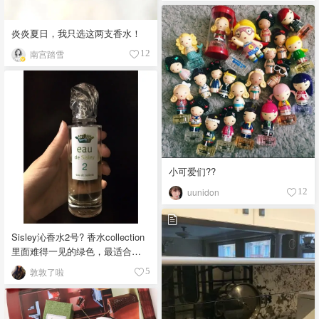
清冽还是在的，就味道来说肯定
欢的！（我用它来喷内衣?）
是好闻的，只是觉得在你有很多
支香水时不会选择穿她出去。打
炎炎夏日，我只选这两支香水！
卡完结撒花。 ｛绿茶逃逸｝我最
南宫踏雪
12
后什么都没看到。河水太长，回
忆太短，而我却清楚的想起了那
天的夕阳，把整个河面铺成金黄
色的海，我站在十几岁的年纪里
往未来望，一片光亮。“虽有珠
玉，不如黄金。虽有神仙，不如
少年。”晚安。
小可爱们??
uunidon
12
Sisley沁香水2号? 香水collection
里面难得一见的绿色，最适合夏
天的味道。清新里带着不易察觉
敦敦了啦
5
的甜味，持久度还挺不错，我妈
前几天还破天荒说我香水好闻了?
前调：小豆蔻，佛手柑 中调：睡