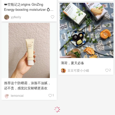
👑空瓶记之origins GinZing
Energy-boosting moisturizer 💍估
计大家都听说过这个吧，origins家
yyfkelly
这个系列的面霜眼霜我都用过，
之前在有一个subscription box里
拿到这个眼霜，但我用眼霜感觉
都一样，所以也没觉得特别，不
过那个眼霜评价也是蛮好的，有
兴趣可以去试试. 言归正传，这个
面霜味道是淡淡橘子的味道，闻
起来不刺鼻，很舒服，由于是无
油配方，涂在脸上很清爽好推
薄荷，夏天必备
开，而且滋润度很好，混油油皮
豆豆可爱小小瞄
2
使用无压力哦！而且现在夏天用
刚刚好，不粘腻又够滋润 💋滋润
度 🌟🌟🌟🌟 💋清爽度 🌟🌟🌟🌟🌟
推荐这个防晒霜，涂脸不油腻，
💋 回购 ⭕️
还不贵，感觉比安耐晒更喜欢
lemoncai
1