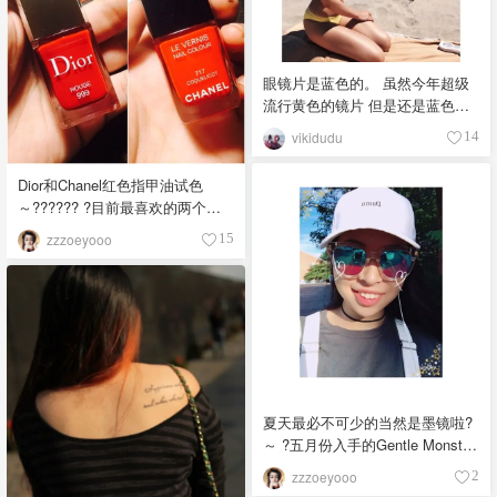
多，就入了台版的，台版的妆前
beauty elixir 说了超多次的皇后
乳还是粉粉的，有提亮的效果，
水，混油皮的我夏季的最爱。我
最近天热人懒都只用气垫没用粉
喜欢早晨起来洁面后当爽肤水
底液，扑个爽肤水就直接用妆前
喷，精油味道喷上脸非常清凉醒
眼镜片是蓝色的。 虽然今年超级
乳然后上气垫了，这个妆前乳还
肤，清凉的味道超级提神。吸收
流行黄色的镜片 但是还是蓝色的
有点防晒指数，用了这个妆前
之后也不会有干干的紧绷感。这
比较适合我? 视觉效果也比较舒服
乳，感觉更好上气垫上妆，所以
vikidudu
14
瓶30ml的用起来非常快，空调
推荐推荐???
房，旅途或者飞机上都很适合，
Dior和Chanel红色指甲油试色
无限回购。
～?????? ?目前最喜欢的两个大
红色指甲油是Dior 999和Chanel
zzzoeyooo
15
717。因为皮肤比较偏黄，所以偏
爱显手白的红色指甲油 ?试色如图
2，都是刷了两层。左边的是
Dior999，非常正的大红色，就像
Dior999口红?一样的颜色；右边的
是Chanel717，偏橘色红色。 ?图
3、图4是两个品牌指甲油刷头的
对比。Chanel的是细细长长的圆
夏天最必不可少的当然是墨镜啦?️
柱体刷头，需要刷多次才能刷完
～ ?五月份入手的Gentle Monster
整个甲面，且容易刷不平；Dior的
的Absente one，具体型号是C1，
是扁平刷头，三两下就可以刷
zzzoeyooo
2
购入于官网，无邮费，大概一周
好，不容易刷不平，是我目前用