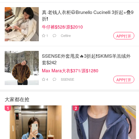
真·老钱人衣柜🧥Brunello Cucinelli 3折起+叠9
折❗️
牛仔裤$528/原$2010
1
Cettire
APP打开
SSENSE外套甩卖🔥3折起❗SKIMS羊羔绒外
套$242
Max Mara大衣$371/原$1280
4
SSENSE
APP打开
大家都在抢
1
2