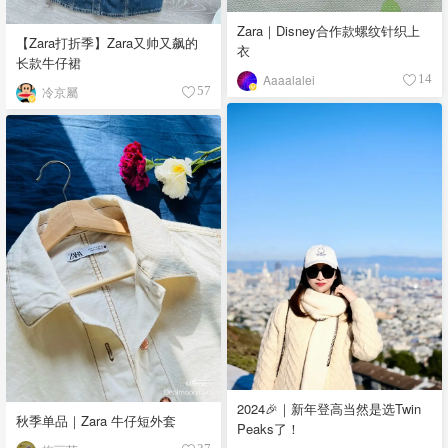
Zara｜Disney合作款螺纹针织上
【Zara打折季】Zara又帅又飙的
衣
长款牛仔裙
Aaaalalei
14
冷京屬
57
2024🎉｜新年登高当然是选Twin
秋季单品｜Zara 牛仔短外套
Peaks了！