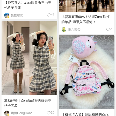
【帅气春天】Zara限量版羊毛英
伦格子斗篷
狐狸很忙
43
退货率直降90%！这些Zara“铁打
的单品”闭眼入不后悔！
王八癫公
2
通勤穿搭｜Zara新品好美好美💚
格子套装
烘烘HongHong
39
【粉色情人节】超级粉嫩的Zara