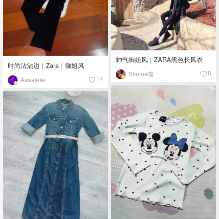
帅气御姐风｜ZARA黑色长风衣
时尚沾沾边｜Zara｜御姐风
Shaina喵
8
Aaaalalei
14