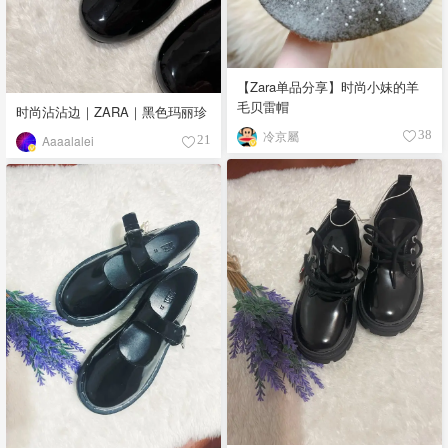
【Zara单品分享】时尚小妹的羊
毛贝雷帽
时尚沾沾边｜ZARA｜黑色玛丽珍
冷京屬
38
Aaaalalei
21