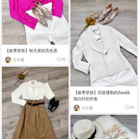
【换季穿搭】秋天里的亮色系
冷京屬
36
【换季穿搭】百搭通勤的Zara珍
珠白针织外套
冷京屬
44