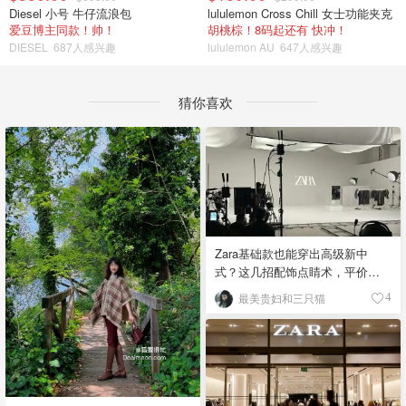
Diesel 小号 牛仔流浪包
lululemon Cross Chill 女士功能夹克
爱豆博主同款！帅！
胡桃棕！8码起还有 快冲！
DIESEL
687人感兴趣
lululemon AU
647人感兴趣
猜你喜欢
Zara基础款也能穿出高级新中
式？这几招配饰点睛术，平价搭
出东方韵味！
最美贵妇和三只猫
4