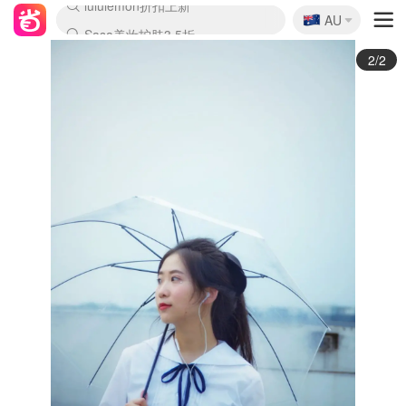
🇦🇺
Sasa美妆护肤3.5折
AU
lululemon折扣上新
SSENSE年中2.5折
FreshBeauty好价汇总
Cettire降价+叠9折
WWS Coles超市实拍
viagogo二手票捡漏
Myer超级周末
The Outnet奢牌1折起
David Jones 3折起
Flannels大牌1折
Perfumes Club护肤1折
AMIRO面罩$251
Amazon折扣汇总
eToro入金$200送$50
Amazon数码好物
ICONIC本周7.5折
ThedoubleF高奢地板价
Moose Knuckles 6折
丝芙兰5折起
EUFY摄像头$98
Selenichast首饰2折
Trip机票酒店促销
YSL送5件彩妆礼
Amazon家居好物
Amazon美妆护肤
雅漾大喷$8
过敏原检测盒$33
伊索独家赠50ml沐浴露
科颜氏高保湿面霜$29
SEALIFE海洋馆门票6折
丝塔芙大白罐$16
订阅Newsletter送香薰
Cult Beauty 6.8折
Harrods圣诞日历$525
LN-CC奢牌私促3折
d'Alba空姐喷雾$16
EVE LOM套装£56
Bernardelli独家4折
Adore Beauty 6折起
CT圣诞日历
Mytheresa奢品2.7折
Luxury Escapes 9折
Currentbody美容仪$881
MOON Garden Live
Roborock扫地机$649
Tingo Life水杯$24
Valentino官网5折
CR洗护套装$23
修丽可4件套$159
Myer彩妆2件7折
GANNI官网4.5折
Stylevana韩妆4折
Tessabit高奢8.5折
OGX洗发水$11
Amazon阿德莱德次日达
卡诗8.5折+赠礼
Philips Hue灯具8折
1/2