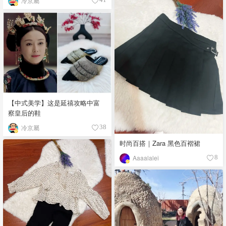
冷京屬
【中式美学】这是延禧攻略中富
察皇后的鞋
冷京屬
38
时尚百搭｜Zara 黑色百褶裙
Aaaalalei
8