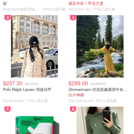
衫
接近半价！罕见力度
Dealmoon澳新省钱快报
2062人感兴趣
lululemon AU
1140人感兴趣
3
4
$237.30
$299.00
$419.00
$1494.00
Polo Ralph Lauren 羽绒马甲
Zimmermann 印花亚麻露背中长连衣裙
出片神裙
David Jones
1134人感兴趣
The Outnet.com
853人感兴趣
5
6