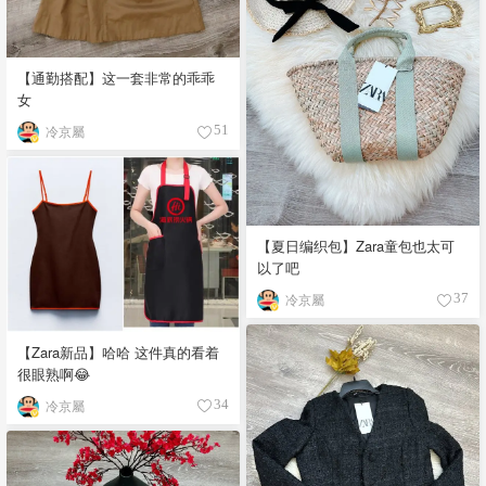
【通勤搭配】这一套非常的乖乖
女
冷京屬
51
【夏日编织包】Zara童包也太可
以了吧
冷京屬
37
【Zara新品】哈哈 这件真的看着
很眼熟啊😂
冷京屬
34