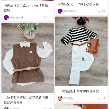
时尚沾沾边｜Zara｜小黑皮鞋
时尚沾沾边｜Zara｜玛丽珍厚底
皮鞋
Aaaalalei
20
Aaaalalei
10
【时尚搭配】简单黑白色搭配
【秋冬时尚搭配】奶茶色背心搭
冷京屬
43
配起来好好看
41