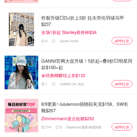
炸裂升级💥DJ折上3折 拉夫劳伦羽绒马甲
$237
全场1折起 Stanley拎拎杯$36
4
David Jones
APP打开
GANNI官网大促升级！5折起+叠9折💥明星同
款$100+起
🎀经典蝴蝶结上衣$132
1
GANNI UK (AU)
APP打开
8/9更新✨lululemon胡桃棕夹克$159、SW长
靴$207
Zimmermann波点短裙$252
214
5
Dealmoon澳新省钱快报
APP打开