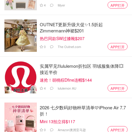
4
Myer
APP打开
OUTNET更新升级大促✨1.5折起
Zimmermann神裙$201
热巴同款SW过膝靴$207
0
The Outnet.com
APP打开
实属罕见‼️lululemon折扣区 羽绒服集体降💥
接近半价
速抢！胡桃棕Dfine连帽$144
4
lululemon AU
APP打开
2026 七夕数码好物种草清单🩷iPhone Air 7.7
折！
Mini 13拍立得$117
0
Amazon澳洲亚马逊
APP打开