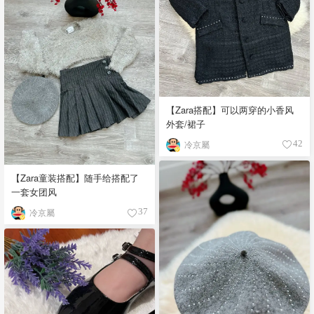
【Zara搭配】可以两穿的小香风
外套/裙子
冷京屬
42
【Zara童装搭配】随手给搭配了
一套女团风
冷京屬
37