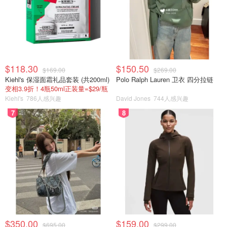
$118.30
$150.50
$169.00
$269.00
Kiehl's 保湿面霜礼品套装 (共200ml)
Polo Ralph Lauren 卫衣 四分拉链
变相3.9折！4瓶50ml正装量=$29/瓶
Kiehl's
786人感兴趣
David Jones
744人感兴趣
7
8
$350.00
$159.00
$695.00
$299.00