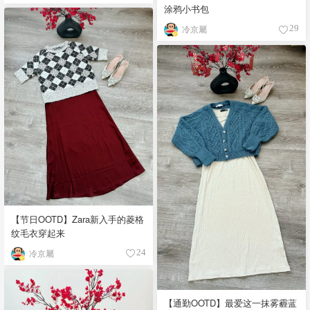
涂鸦小书包
冷京屬
29
【节日OOTD】Zara新入手的菱格
纹毛衣穿起来
冷京屬
24
【通勤OOTD】最爱这一抹雾霾蓝