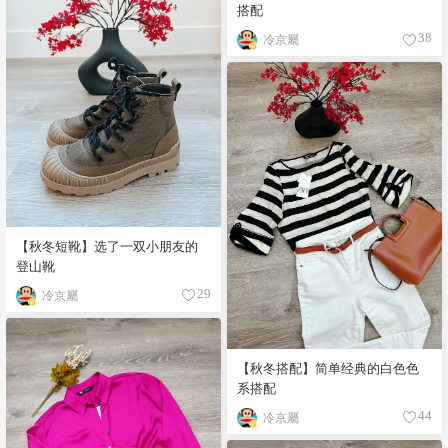
搭配
冷京屬
38
【秋冬短靴】选了一双小朋友的
登山靴
冷京屬
29
【秋冬搭配】简单经典的白色色
系搭配
冷京屬
44