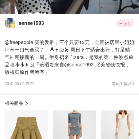
sense1993
关注
@freepeople 买的发带，三个只要12刀，全因被店里小姐姐
种草一口气全买了。🐣👩🏻‍🎤 周日下午适合出行，打足精
气神迎接新的一周。半身裙来自zara，是我的第一件波点单
品哇咔咔👧🏻「该晒货来自@sense1993-北美省钱快报，
版权归原作者所有」
2019-09-09 发布
笔记中提及
相关商品