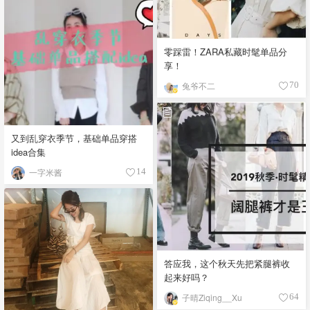
零踩雷！ZARA私藏时髦单品分
享！
兔爷不二
70
又到乱穿衣季节，基础单品穿搭
idea合集
一字米酱
14
答应我，这个秋天先把紧腿裤收
起来好吗？
子晴Ziqing__Xu
64