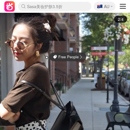
🇦🇺
Sasa美妆护肤3.5折
AU
lululemon折扣上新
SSENSE年中2.5折
FreshBeauty好价汇总
Cettire降价+叠9折
WWS Coles超市实拍
viagogo二手票捡漏
Myer超级周末
The Outnet奢牌1折起
David Jones 3折起
Flannels大牌1折
Perfumes Club护肤1折
AMIRO面罩$251
Amazon折扣汇总
eToro入金$200送$50
Amazon数码好物
ICONIC本周7.5折
ThedoubleF高奢地板价
Moose Knuckles 6折
丝芙兰5折起
EUFY摄像头$98
Selenichast首饰2折
Trip机票酒店促销
YSL送5件彩妆礼
Amazon家居好物
Amazon美妆护肤
雅漾大喷$8
过敏原检测盒$33
伊索独家赠50ml沐浴露
科颜氏高保湿面霜$29
SEALIFE海洋馆门票6折
丝塔芙大白罐$16
订阅Newsletter送香薰
Cult Beauty 6.8折
Harrods圣诞日历$525
LN-CC奢牌私促3折
d'Alba空姐喷雾$16
EVE LOM套装£56
Bernardelli独家4折
Adore Beauty 6折起
CT圣诞日历
Mytheresa奢品2.7折
Luxury Escapes 9折
Currentbody美容仪$881
MOON Garden Live
Roborock扫地机$649
Tingo Life水杯$24
Valentino官网5折
CR洗护套装$23
修丽可4件套$159
Myer彩妆2件7折
GANNI官网4.5折
Stylevana韩妆4折
Tessabit高奢8.5折
OGX洗发水$11
Amazon阿德莱德次日达
卡诗8.5折+赠礼
Philips Hue灯具8折
3/4