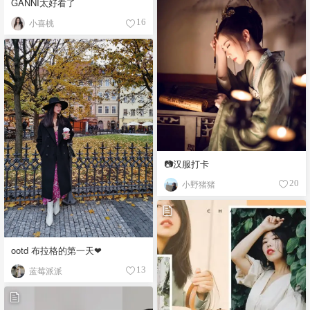
GANNI太好看了
小喜桃
16
📷汉服打卡
小野猪猪
20
ootd 布拉格的第一天❤
蓝莓派派
13