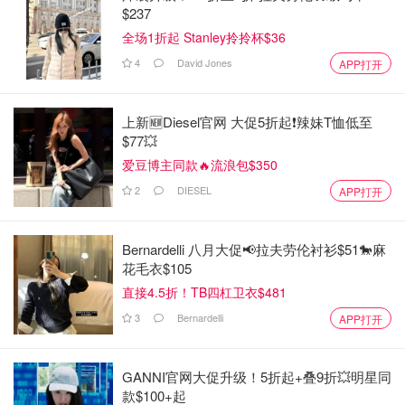
$237
全场1折起 Stanley拎拎杯$36
4
David Jones
APP打开
上新🆕Diesel官网 大促5折起❗️辣妹T恤低至
$77💥
爱豆博主同款🔥流浪包$350
2
DIESEL
APP打开
Bernardelli 八月大促📢拉夫劳伦衬衫$51🐎麻
花毛衣$105
直接4.5折！TB四杠卫衣$481
3
Bernardelli
APP打开
GANNI官网大促升级！5折起+叠9折💥明星同
款$100+起