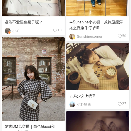
谁能不爱黑色裙子呢？
☀️Sunshine小衣橱｜减龄显瘦穿
搭之微喇牛仔裤👖
小a1
18
Sunshinecorner
50
古风少女上线🎐
小野猪猪
27
复古BM风穿搭｜白色Gucci和