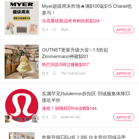
Myer超级周末炸场🔥满$100返$15 Chanel也
参与！
乐高重磅新品咚奇刚街机$224
4
Myer
APP打开
OUTNET更新升级大促✨1.5折起
Zimmermann神裙$201
热巴同款SW过膝靴$207
0
The Outnet.com
APP打开
实属罕见‼️lululemon折扣区 羽绒服集体降💥
接近半价
速抢！胡桃棕Dfine连帽$144
4
lululemon AU
APP打开
炸裂升级💥DJ折上3折 拉夫劳伦羽绒马甲