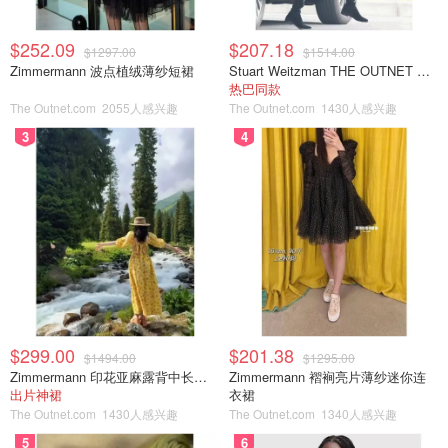
$252.09
$207.18
$1297.00
$1514.00
Zimmermann 波点植绒薄纱短裙
Stuart Weitzman THE OUTNET 麂皮过膝靴 黑色
热巴同款
The Outnet.com
2055人感兴趣
The Outnet.com
1430人感兴趣
3
4
$299.00
$201.38
$1494.00
$1295.00
Zimmermann 印花亚麻露背中长连衣裙
Zimmermann 褶裥亮片薄纱迷你连
出片神裙
衣裙
The Outnet.com
1430人感兴趣
The Outnet.com
1340人感兴趣
5
6