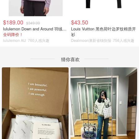
$189.00
$43.50
$349.00
lululemon Down and Around 羽绒夹克
Louis Vuitton 黑色荷叶边罗纹棉质开
全码降价！
衫
lululemon AU
760人感兴趣
Dealmoon澳新省钱快报
756人感兴趣
猜你喜欢