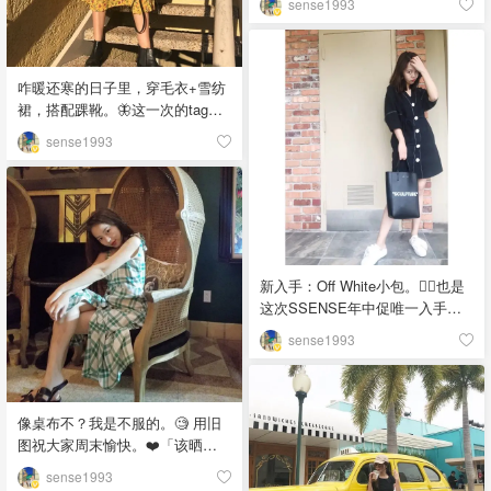
sense1993
啥，夏天必须要有个菜篮子✌️👽
「该晒货来自@sense1993-北美
省钱快报，版权归原作者所有」
咋暖还寒的日子里，穿毛衣+雪纺
裙，搭配踝靴。🦋这一次的tag都
太适合我啦！我是Zara大户，真
sense1993
的是很喜欢买Zara回来混搭。
（囤了一个月份的照片可以慢慢
拿出来发）佛州现在又已经30度
穿不上毛衣惹🐣「该晒货来自
@sense1993-北美省钱快报，版
权归原作者所有」
新入手：Off White小包。🧟‍♂️也是
这次SSENSE年中促唯一入手的
单品，半价到手。在黑与白中纠
sense1993
结了半天，但因为白包太多了所
以就入了它，果然非常适合我！
唯一缺点就是包身太深了，每次
找东西都犹如大海捞针🌝「该晒
像桌布不？我是不服的。🧐 用旧
货来自@sense1993-北美省钱快
图祝大家周末愉快。❤️「该晒货
报，版权归原作者所有」
来自@sense1993-北美省钱快
sense1993
报，版权归原作者所有」