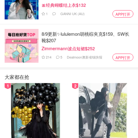
🎀经典蝴蝶结上衣$132
1
GANNI UK (AU)
APP打开
8/9更新✨lululemon胡桃棕夹克$159、SW长
靴$207
Zimmermann波点短裙$252
214
5
Dealmoon澳新省钱快报
APP打开
大家都在抢
1
2