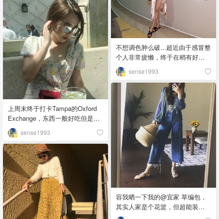
最近补货很厉害，shopbop和
ssense都可以买到了。👼🏻👼🏻
「该晒货来自@sense1993-北美
省钱快报，版权归原作者所有」
不想调色肿么破...超近由于感冒整
个人非常疲懒，终于在稍有好转
的时候去吃了一顿心心念念的韩
sense1993
料。🙂 查理说咋每次找我的时候
我都在吃，其实我也无法控制寄
几👽 这条不规则的裙子买了两年
第一次穿，cult gaia竹篮包去年买
上周末终于打卡Tampa的Oxford
的，今年又出了更好看的款式，
Exchange，东西一般好吃但是确
所以老款（我这只）是确实没啥
实好适合拍照啊！🦖美美哒
sense1993
必要入手啦。祝大家新一周充满
Instagram拍照地，但人太多了我
动力，加油！！「该晒货来自
就没凑过去拍。🖤裙子是Zara打
@sense1993-北美省钱快报，版
折的，爱死了！泡泡袖加不规则
权归原作者所有」
裙边，入得很值。「该晒货来自
@sense1993-北美省钱快报，版
权归原作者所有」
容我晒一下我的@宜家 草编包，
其实人家是个花篮，但超能装！
完全可以当作包。不管trend是