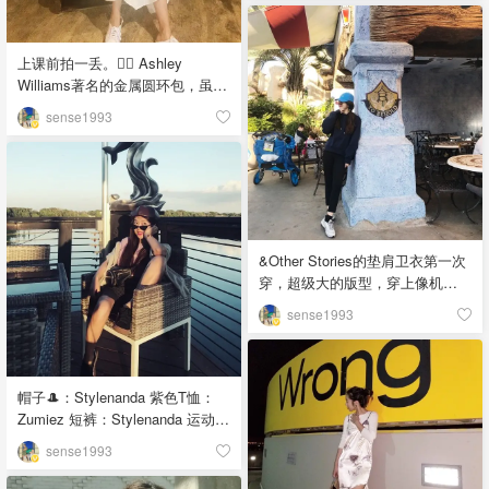
上课前拍一丢。🧟‍♀️ Ashley
Williams著名的金属圆环包，虽然
查理她们都觉得不好看，但是我
sense1993
好喜欢啊啊啊。动物纹路正是这
一季的焦点🖤「该晒货来自
@sense1993-北美省钱快报，版
权归原作者所有」
&Other Stories的垫肩卫衣第一次
穿，超级大的版型，穿上像机器
人。👩🏻‍🎤👩🏻‍🎤 大家周末快
sense1993
乐！「该晒货来自@sense1993-
北美省钱快报，版权归原作者所
有」
帽子🎩：Stylenanda 紫色T恤：
Zumiez 短裤：Stylenanda 运动
鞋：Puma 腰包：Stylenanda 彪
sense1993
马这双运动鞋真的是穿着最多
的，因为黑色巨百搭。大王腰包