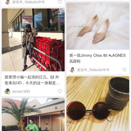
谢辰年_Natsuko年年
第一双Jimmy Choo 85 👠AGNES
高跟鞋
谢辰年_Natsuko年年
跟查理小编一起浪的日几。🙌 外
套来自UO，今天的这一身都是
oversize。因为上次回国吃多了养
sense1993
了点膘，穿大尺码可以藏点肉。
（张惠璟）🤟🏻外套M号，内搭也
是UO自己出的复古系列，是男码
的L号，单穿其实是很显胖的，但
穿在冬天的外套里，有一点颜色
感觉挺酷的。最近UO的打折区太
好逛啦！大家有时间记得去看