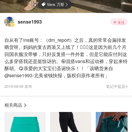
sense1993
关注
自从有了ins账号：（dm_report）之后，真的常常会漏掉发
晒货呀。妈妈的复古西装又上线了！🧙🏻‍♀️这是因为前几个月
回国衣服没带够，只好反复搭一件外套，但是它能应付到这
么多穿搭我还是挺惊讶的。🤪混搭vans和运动裤，穿起来特
酥胡。😋亲爱的大宝宝们圣诞快乐！！「该晒货来自
@sense1993-北美省钱快报，版权归原作者所有」
2019-09-09 发布
笔记中提及
相关商品