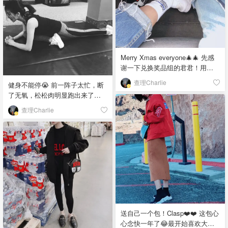
👖：超爱！拼接！「该晒货来自
@查理Charlie-北美省钱快报，版
权归原作者所有」
Merry Xmas everyone🎄🎄 先感
谢一下兑换奖品组的君君！用
3000分秒换到MSGM的小包包，
查理Charlie
健身不能停😭 前一阵子太忙，断
超级好看还很能装，红红的适合
了无氧，松松肉明显跑出来了😂
圣诞节。 红色的格子大衣来自
赶紧练一波 有氧和无氧的关系太
Isabel marant，每年12月的时候
查理Charlie
多资料太多人说过了，不要担心
都把它拿出来穿🤪&喜欢这顶圣诞
变成金刚Barbie，几乎是不可能的
树绿帽子🌚「该晒货来自@查理
事儿，身材线条主要还是靠无氧
Charlie-北美省钱快报，版权归原
「该晒货来自@查理Charlie-北美
作者所有」
省钱快报，版权归原作者所有」
送自己一个包！Clasp❤️❤️ 这包心
心念快一年了😂最开始喜欢大的