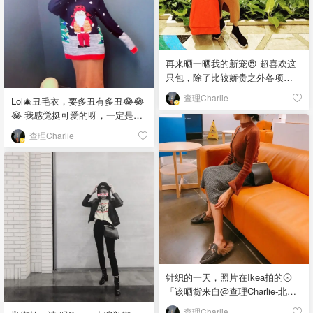
外没什么缺点了（Dyson的东西一
向都贵），折扣时候入还是很不
错的☺️☺️「该晒货来自@查理
Charlie-北美省钱快报，版权归原
再来晒一晒我的新宠😍 超喜欢这
作者所有」
只包，除了比较娇贵之外各项都
满分！看着小小的还挺能装的🤣
查理Charlie
Lol🎄丑毛衣，要多丑有多丑😂😂
但是为了它的颜值还是尽量不装
😂 我感觉挺可爱的呀，一定是审
那么多东西😉 有妹子问裙子在哪
美出了问题🌝 基友说超过$10块都
买的——中国最大农贸市场🙃你
查理Charlie
算买贵了🌚「该晒货来自@查理
们懂的！ 所有图片都用Pixel 2 XL
Charlie-北美省钱快报，版权归原
拍的，比Xphone 好太多🤳🤳「该
作者所有」
晒货来自@查理Charlie-北美省钱
快报，版权归原作者所有」
针织的一天，照片在Ikea拍的🌝
「该晒货来自@查理Charlie-北美
省钱快报，版权归原作者所有」
查理Charlie