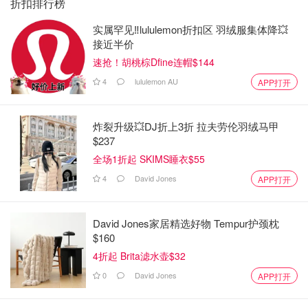
折扣排行榜
实属罕见‼️lululemon折扣区 羽绒服集体降💥
接近半价
速抢！胡桃棕Dfine连帽$144
4
lululemon AU
APP打开
炸裂升级💥DJ折上3折 拉夫劳伦羽绒马甲
$237
全场1折起 SKIMS睡衣$55
4
David Jones
APP打开
David Jones家居精选好物 Tempur护颈枕
$160
4折起 Brita滤水壶$32
0
David Jones
APP打开