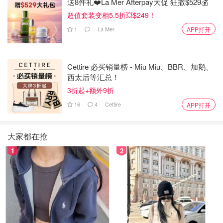
送8件礼❤️La Mer Afterpay大促 狂撒$529💰
超值套装变相5.5折💥$249！
1
La Mer
APP打开
Cettire 必买销量榜 - Miu Miu、BBR、加鹅、
西太后等汇总！
3折起+额外9折
16
4
Cettire
APP打开
大家都在抢
1
2