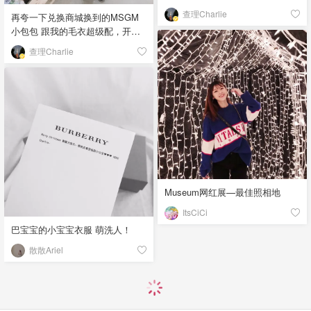
（像公文包那款）但去试了下，
查理Charlie
再夸一下兑换商城换到的MSGM
对矮个子女生太不友好了，拿着
小包包 跟我的毛衣超级配，开
有点蠢，小号又没有那么喜欢。
熏！ 12月最爱的包给它！ 去超市
今天再试了一下感觉小号很好
查理Charlie
买菜拍几张赚赚金币接着抽奖🌚
搭，刚好又缺小包。果断剁手
📱「该晒货来自@查理Charlie-北
🙆🏻🙆🏻 皮质-羊皮，超级软滑，
美省钱快报，版权归原作者所
希望我会爱惜它不要刮花😔 图3⃣️
有」
放上官方图给大家参考「该晒货
来自@查理Charlie-北美省钱快
报，版权归原作者所有」
Museum网红展—最佳照相地
ItsCiCi
巴宝宝的小宝宝衣服 萌洗人！
散散Ariel