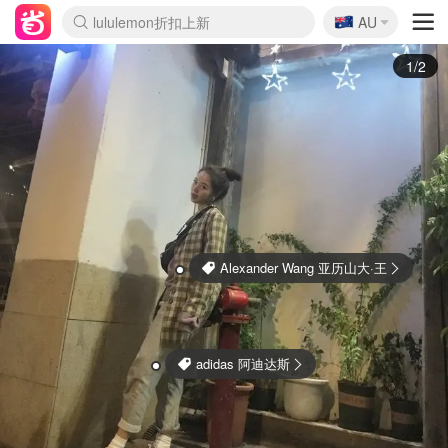
🇦🇺
Sasa美妆护肤3.5折
AU
lululemon折扣上新
SSENSE年中2.5折
FreshBeauty好价汇总
Cettire降价+叠9折
WWS Coles超市实拍
viagogo二手票捡漏
Myer折扣汇总
The Outnet奢牌1折起
David Jones 3折起
Flannels大牌1折
Perfumes Club护肤1折
AMIRO面罩$251
Amazon折扣汇总
eToro入金$200送$50
Amazon数码好物
ICONIC本周7.5折
ThedoubleF高奢地板价
Moose Knuckles 6折
EUFY摄像头$98
Selenichast首饰2折
Trip机票酒店促销
YSL送5件彩妆礼
Amazon家居好物
Amazon美妆护肤
雅漾大喷$8
过敏原检测盒$33
科颜氏高保湿面霜$29
SEALIFE海洋馆门票6折
丝塔芙大白罐$16
订阅Newsletter送香薰
Cult Beauty 6.8折
Harrods圣诞日历$525
LN-CC奢牌私促3折
d'Alba空姐喷雾$16
EVE LOM套装£56
Bernardelli独家4折
Adore Beauty 6折起
CT圣诞日历
Mytheresa奢品2.7折
Luxury Escapes 9折
Currentbody美容仪$881
MOON Garden Live
Roborock扫地机$649
Valentino官网5折
CR洗护套装$23
修丽可4件套$159
GANNI官网4.5折
Stylevana韩妆4折
Tessabit高奢8.5折
OGX洗发水$11
Amazon阿德莱德次日达
卡诗8.5折+赠礼
Philips Hue灯具8折
La Mer送8件礼值$529
2/2