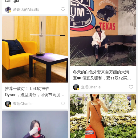
i.am.gia
Monaco 可以调节长度，夏天可调
原作者所有」
短至锁骨，冬天放长作为毛衣
爱说话的Miss咕
链；质地是绿松石，青金石，白
贝母，水钻拼搭，价格不贵，推
荐一个！「该晒货来自@爱说话
的Miss咕-北美省钱快报，版权归
原作者所有」
冬天的白色外套来自万能的大淘
宝❤️ 便宜又暖和，双11双12买了
不少杂七杂八的东西🎈超开熏 昨
查理Charlie
推荐一款灯！ LED灯来自
天带sense小编去吃德州大烤肉😋
Dyson，造型满分，可调节高度，
😋顺便拍一波照🙇🏻‍♀️「该晒货来自
安装还超方便。像我这种什么都
@查理Charlie-北美省钱快报，版
查理Charlie
装不明白的人5分钟就能搞定。 可
权归原作者所有」
升降可360度旋转🤩，工作或者学
习时候的好基友👨‍❤️‍👨 官方宣传
Dyson LED灯寿命可达35年，而
且超级节能，不会像其他灯泡一
样发热，不用换灯泡💡 除了贵之