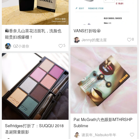
VANS打折啦🤩
🛍️香奈儿山茶花洁面乳，洗脸也
能贵妇感爆棚！
Jenny的魔法屋
8
QZ小迷你
5
Pat McGrath六色眼影MTHRSHP
Sublime
Selfridges打折了：SUQQU 2018
圣诞限量眼影
谢辰年_Natsuko年年