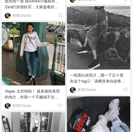
逛街拍一波 跟Sense小编逛街，
Zara打折很好买，大家趁着折扣
结束前买起来。 一身都是
查理Charlie
stylenanda，帽子🧢又是万能的大
淘宝，最近特别喜欢淘宝买东西
忘寄过来，便宜！很多衣服拍几
次照就不再想穿了，淘宝穿一季
就扔不心疼👯‍♀️买上瘾🤗「该晒货
来自@查理Charlie-北美省钱快
报，版权归原作者所有」
一组黑白灰照片，蹭一下五十度
灰这个tag🌝「该晒货来自@查理
Charlie-北美省钱快报，版权归原
查理Charlie
Vegas 太好拍啦！ 超多能拍美照
作者所有」
的地方，对我一个不赌钱不怎么
吃东西的人来说Vegas就是逛街跟
查理Charlie
拍照吧？ 请忽略我的脏鞋...去了
羚羊谷🤪 衣服：王源同款（总算
追上了偶像的步伐）Ssense灰
色、红色还在打折！快去买 裤子