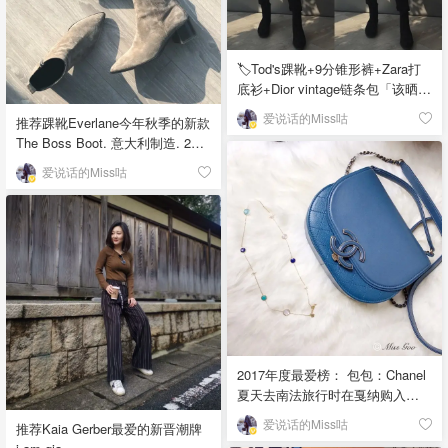
🏷️Tod's踝靴+9分锥形裤+Zara打
底衫+Dior vintage链条包「该晒货
来自@爱说话的Miss咕-北美省钱
爱说话的Miss咕
推荐踝靴Everlane今年秋季的新款
快报，版权归原作者所有」
The Boss Boot. 意大利制造. 225
刀 一直迷恋尖头踝靴，去年前年
爱说话的Miss咕
最爱的踝靴是Acne Studio的
Jensen. 今年尝试一下网红品牌
Everlane. 两款鞋型很像，但
Everlane鞋跟要高0.5cm左右，靴
口要敞一些，侧面带有拉链；AS
没有拉链，脚踝处包裹要紧一
些。 要说Everlane的缺点在于：
穿久之后脚背处的皮质会被变松
褶皱；而AS完全不会，我穿了两
年鞋型依然很挺。不过话说回
2017年度最爱榜： 包包：Chanel
来，毕竟价格差距那么大，贵有
夏天去南法旅行时在戛纳购入，
贵的道理。但Everlane算性价比很
特别轻便，还能装，能斜挎能手
高的了！「该晒货来自@爱说话
爱说话的Miss咕
推荐Kaia Gerber最爱的新晋潮牌
提，今年最爱❤️ 项链：apm
的Miss咕-北美省钱快报，版权归