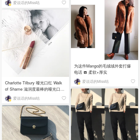
爱说话的Miss咕
的蜜桃色02 Frantic Pink 现在变
01号了. 这应该是品牌为了区别新
旧版故意调换的吧（我猜） 都说
TF腮红非常显色，新手慎入，但
我觉得01蜜桃色适合任何人，手
残党也不会猴屁股。粉质很细
腻，带来融入皮肤的好气色💕 这
是所有美妆小编集体为Miss咕挑
选的腮红，因为她们说它足足有
8g，很适合抠门咕…🤣「该晒货
为这件Mango的毛绒绒外套打爆
来自@爱说话的Miss咕-北美省钱
电话 ☎️ 柔软+厚实
快报，版权归原作者所有」
爱说话的Miss咕
Charlotte Tilbury 哑光口红 Walk
of Shame 滋润度最棒的哑光口
红。 肉泥小编说它是豆沙控必须
爱说话的Miss咕
拥有一支 ❤️「该晒货来自@爱说
话的Miss咕-北美省钱快报，版权
归原作者所有」