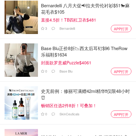
Bernardelli 八月大促📢拉夫劳伦衬衫$51🐎麻
花毛衣$105
直接4.5折！TB四杠卫衣$481
3
Bernardelli
APP打开
Base Blu正价8折📉西太后耳钉$96 TheRow
乐福鞋$1634
封面款罗意威Puzzle$4061
0
Base Blu
APP打开
史无前例：修丽可满赠42ml精华❗️仅限48小时
⏰️
畅销区任选2件8折！可叠加！
0
SkinCeuticals
APP打开