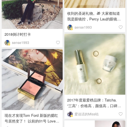
看。😋「该晒货来自
@sense1993-北美省钱快报，版
收到的圣诞礼物。🎁 大家都知道
权归原作者所有」
我是眼镜控，Percy Lau的眼镜已
经收了三幅了。这幅双层镜片的
sense1993
非常有辨识度，但是如果你是想
2018倒计时打卡
买质感很好的，我不会很推荐这
个牌子，因为做工也就是中规中
sense1993
矩。但如果你想要一副回头率很
高的，那就是Percy Lau没错啦。
美国有官网可以直接买。对了大
家快去关注我们的ins账号
dm_report哇！「该晒货来自
@sense1993-北美省钱快报，版
权归原作者所有」
2017年度最爱榜品牌：Tatcha.
“三高”：价格高，颜值高，口碑
高。「该晒货来自@爱说话的
爱说话的Miss咕
现在才发现Tom Ford 新版的腮红
Miss咕-北美省钱快报，版权归原
号居然变了！ 以前的01号 Love
作者所有」
Lust 现在是02号；我入的是以前