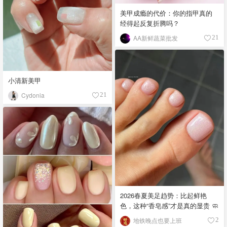
美甲成瘾的代价：你的指甲真的
经得起反复折腾吗？
AA新鲜蔬菜批发
21
小清新美甲
Cydonia
21
2026春夏美足趋势：比起鲜艳
色，这种“香皂感”才是真的显贵 🧼
地铁晚点也要上班
2