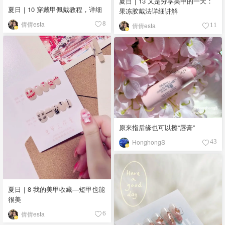
夏日｜13 又是分享美甲的一天：
夏日｜10 穿戴甲佩戴教程，详细
果冻胶戴法详细讲解
倩倩esta
8
倩倩esta
11
原来指后缘也可以擦“唇膏”
HonghongS
43
夏日｜8 我的美甲收藏—短甲也能
很美
倩倩esta
6