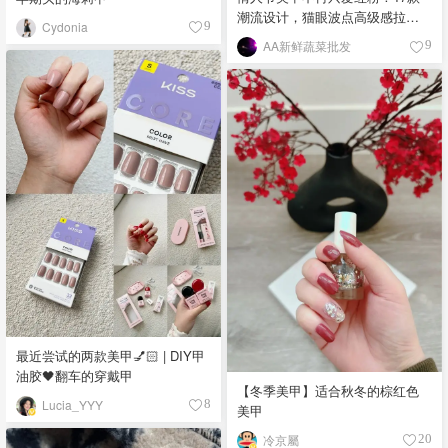
潮流设计，猫眼波点高级感拉
Cydonia
9
满！
AA新鲜蔬菜批发
9
最近尝试的两款美甲💅🏻 | DIY甲
油胶🖤翻车的穿戴甲
【冬季美甲】适合秋冬的棕红色
Lucia_YYY
8
美甲
冷京屬
20