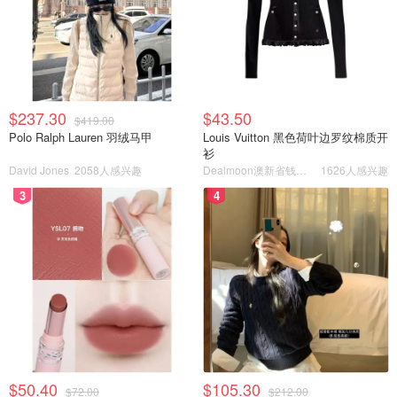
$237.30
$43.50
$419.00
Polo Ralph Lauren 羽绒马甲
Louis Vuitton 黑色荷叶边罗纹棉质开
衫
David Jones
2058人感兴趣
Dealmoon澳新省钱快报
1626人感兴趣
3
4
$50.40
$105.30
$72.00
$212.00