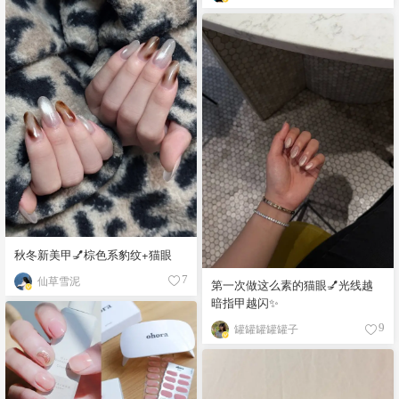
秋冬新美甲💅棕色系豹纹+猫眼
仙草雪泥
7
第一次做这么素的猫眼💅光线越
暗指甲越闪✨
罐罐罐罐罐子
9