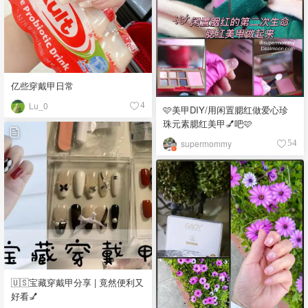
亿些穿戴甲日常
Lu_0
4
🩷美甲DIY/用闲置腮红做爱心珍
珠元素腮红美甲💅吧🩷
supermommy
54
🇺🇸宝藏穿戴甲分享 | 竟然便利又
好看💅