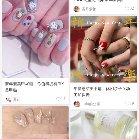
雪月梦怡
32
新年新美甲💅🏻｜你值得拥有DIY
年度总结美甲篇｜休闲亲子互动
美甲贴
🦋加保养
夏锘
14
Lulu的公园
19