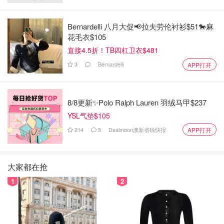
Bernardelli 八月大促📢拉夫劳伦衬衫$51🐎麻
花毛衣$105
直接4.5折！TB四杠卫衣$481
3
Bernardelli
APP打开
8/8更新✨Polo Ralph Lauren 羽绒马甲$237
YSL气垫$105
214
5
Dealmoon澳新省钱快报
APP打开
大家都在抢
1
2