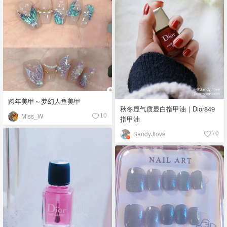
跨年美甲～梦幻人鱼美甲
秋冬显气质显白指甲油｜Dior849
Miss_W
10
指甲油
SandyJlove
70