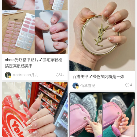
ohora光疗指甲贴片💅🏻宅家轻松
搞定高质感美甲
clockmoon月儿
25
百搭美甲💅裸色加闪粉是王炸
仙草雪泥
4