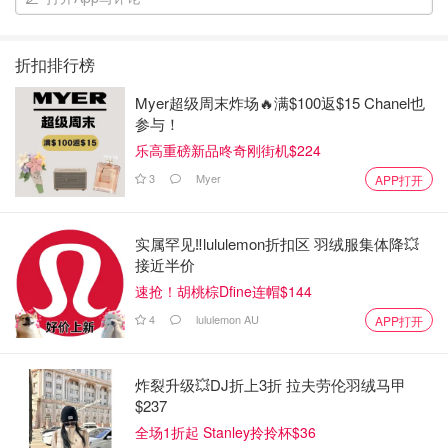
折扣排行榜
Myer超级周末炸场🔥满$100返$15 Chanel也
参与！
乐高重磅新品咚奇刚街机$224
3
Myer
APP打开
实属罕见‼️lululemon折扣区 羽绒服集体降💥
接近半价
速抢！胡桃棕Dfine连帽$144
4
lululemon AU
APP打开
炸裂升级💥DJ折上3折 拉夫劳伦羽绒马甲
$237
全场1折起 Stanley拎拎杯$36