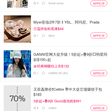
4
David Jones
APP打开
Myer彩妆2件7折💄YSL、阿玛尼、Prada
兰蔻持妆粉底液$44
1
Myer
APP打开
GANNI官网大促升级！5折起+叠9折💥明星同
款$100+起
🎀经典蝴蝶结上衣$132
1
GANNI UK (AU)
APP打开
又双叒降价❗️Cettire 季中大促⏰珑骧饺子包
$183
3折起+叠9折 Gucci面包鞋$991
8
Cettire
APP打开