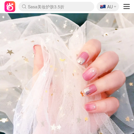
🇦🇺
Sasa美妆护肤3.5折
AU
lululemon折扣上新
SSENSE年中2.5折
FreshBeauty好价汇总
Cettire降价+叠9折
WWS Coles超市实拍
viagogo二手票捡漏
Myer超级周末
The Outnet奢牌1折起
David Jones 3折起
Flannels大牌1折
Perfumes Club护肤1折
AMIRO面罩$251
Amazon折扣汇总
eToro入金$200送$50
Amazon数码好物
ICONIC本周7.5折
ThedoubleF高奢地板价
Moose Knuckles 6折
丝芙兰5折起
EUFY摄像头$98
Selenichast首饰2折
Trip机票酒店促销
YSL送5件彩妆礼
Amazon家居好物
Amazon美妆护肤
雅漾大喷$8
过敏原检测盒$33
伊索独家赠50ml沐浴露
科颜氏高保湿面霜$29
SEALIFE海洋馆门票6折
丝塔芙大白罐$16
订阅Newsletter送香薰
Cult Beauty 6.8折
Harrods圣诞日历$525
LN-CC奢牌私促3折
d'Alba空姐喷雾$16
EVE LOM套装£56
Bernardelli独家4折
Adore Beauty 6折起
CT圣诞日历
Mytheresa奢品2.7折
Luxury Escapes 9折
Currentbody美容仪$881
MOON Garden Live
Roborock扫地机$649
Tingo Life水杯$24
Valentino官网5折
CR洗护套装$23
修丽可4件套$159
Myer彩妆2件7折
GANNI官网4.5折
Stylevana韩妆4折
Tessabit高奢8.5折
OGX洗发水$11
Amazon阿德莱德次日达
卡诗8.5折+赠礼
Philips Hue灯具8折