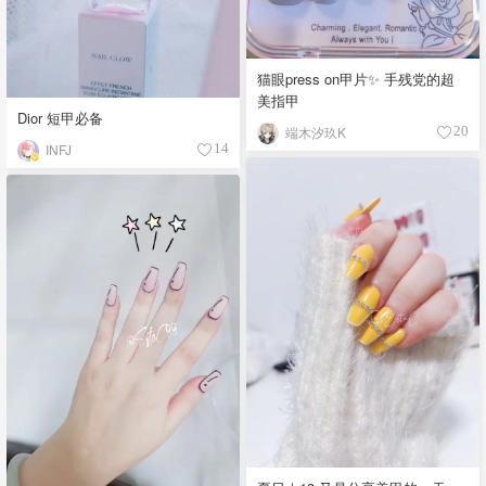
猫眼press on甲片✨ 手残党的超
美指甲
Dior 短甲必备
端木汐玖K
20
INFJ
14