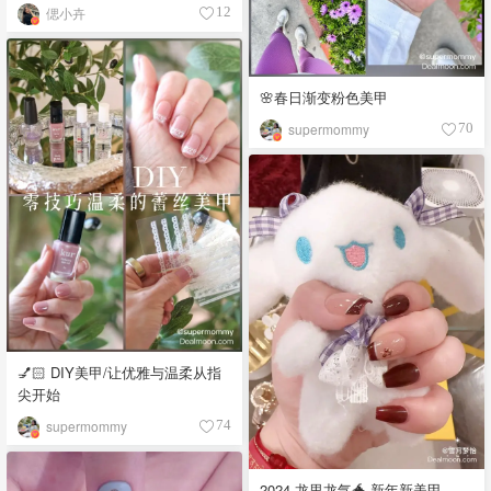
偲小卉
12
🌸春日渐变粉色美甲
supermommy
70
💅🏻 DIY美甲/让优雅与温柔从指
尖开始
supermommy
74
2024 龙里龙气🐲 新年新美甲