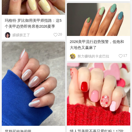
玛格特·罗比御用美甲师指路：这5
个美甲趋势即将席卷2026夏季
嬛嬛朕乏了
20
2026美甲流行趋势预警，低饱和
大地色又赢麻了
努力赚钱的卡皮巴拉
17
情人节美甲不再只爱红粉！17款
早期买的海莉甲