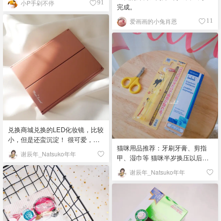
小P手剁不停
91
完成。
爱画画的小兔肖恩
11
兑换商城兑换的LED化妆镜，比较
小，但是还蛮沉淀！ 很可爱，出
猫咪用品推荐：牙刷牙膏、剪指
门旅行带着也挺方便的。 如果是
谢辰年_Natsuko年年
甲、湿巾等 猫咪半岁换压以后就
放在家里用的话，建议买个更大
要开始给猫咪刷牙啦！不然猫咪
一点的（因为我………脸大🙃）
谢辰年_Natsuko年年
有口腔问题后洗牙、看医生，绝
「该晒货来自@谢辰年_Natsuko
对比我们人类看病还要贵(Ｔ▽Ｔ)
年年-北美省钱快报，版权归原作
推荐Virbac这个牌子的牙膏有好多
者所有」
种味道，猫挤不太会抵触；牙刷
可能次要多尝试几种，看看你家