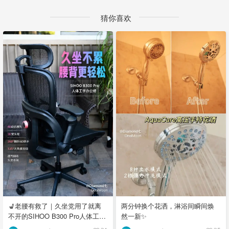
猜你喜欢
两分钟换个花洒，淋浴间瞬间焕
💺老腰有救了｜久坐党用了就离
然一新✨
不开的SIHOO B300 Pro人体工学
椅