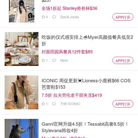
全场1折起 Stanley拎拎杯$36
4
David Jones
APP打开
吃饭的仪式感安排上🥣Myer高颜值餐具低至2
折
封面田园风餐具12件套$85
1
Myer
APP打开
ICONIC 周促更新💓Lioness小鹿裤$66 COS
芭蕾鞋$153
7.5折 拉夫劳伦老干部夹克$419
1
THE ICONIC
APP打开
Ganni官网升级4.5折！Tessabit高奢8.5折！
Stylevana韩妆4折