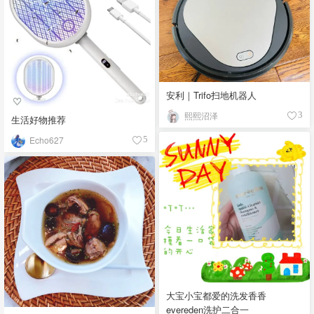
安利｜Trifo扫地机器人
熙熙沼泽
3
生活好物推荐
Echo627
5
大宝小宝都爱的洗发香香
evereden洗护二合一