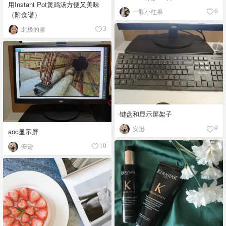
用Instant Pot煲鸡汤方便又美味
一颗小红果
6
（附食谱）
北极的雪
3
键盘和显示屏架子
安逊
9
aoc显示屏
安逊
10