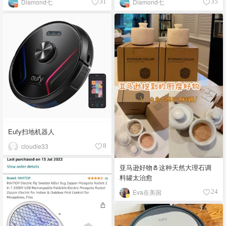
Diamond七
Diamond七
35
31
Eufy扫地机器人
cloudie33
8
亚马逊好物🧂这种天然大理石调
料罐太治愈
Eva在美国
24