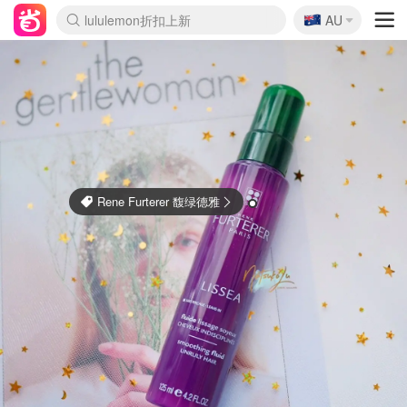
🇦🇺
Sasa美妆护肤3.5折
AU
lululemon折扣上新
SSENSE年中3折
FreshBeauty好价汇总
Cettire降价+叠9折
WWS Coles超市实拍
viagogo二手票捡漏
Myer超级周末1折
The Outnet奢牌1折起
David Jones 3折起
Flannels大牌1折
Perfumes Club护肤1折
AMIRO返校季6.2折
Amazon折扣汇总
eToro入金$200送$50
Amazon数码好物
ICONIC本周7.5折
ThedoubleF高奢地板价
Moose Knuckles 6折
丝芙兰5折起
EUFY官网3.7折起
Selenichast首饰2折
Trip机票酒店促销
YSL送5件彩妆礼
Amazon家居好物
Amazon美妆护肤
雅漾大喷$8
过敏原检测盒$33
伊索独家赠50ml沐浴露
科颜氏清仓3折
SEALIFE海洋馆门票6折
丝塔芙大白罐$16
订阅Newsletter送香薰
Cult Beauty 6.8折
Harrods圣诞日历2.3折
LN-CC奢牌私促3折
d'Alba空姐喷雾$16
EVE LOM套装逆天2折
Bernardelli独家4折
Adore Beauty 6折起
CT圣诞日历
Mytheresa奢品2.7折
Luxury Escapes 9折
Currentbody美容仪9折
MOON Garden Live
ALLSAINTS美衣3折
Roborock扫地机3.7折
Tingo Life水杯$24
Valentino官网5折
CR洗发护发6.3折
修丽可套装7.4折
Myer彩妆2件7折
GANNI官网4.5折
Stylevana韩妆4折
Tessabit高奢8.5折
OGX洗护4折
Amazon阿德莱德次日达
卡诗8.5折+赠礼
Philips Hue灯具8折
Rene Furterer 馥绿德雅