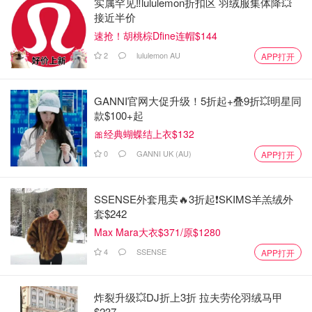
实属罕见‼️lululemon折扣区 羽绒服集体降💥
接近半价
速抢！胡桃棕Dfine连帽$144
2
lululemon AU
APP打开
GANNI官网大促升级！5折起+叠9折💥明星同
款$100+起
🎀经典蝴蝶结上衣$132
0
GANNI UK (AU)
APP打开
SSENSE外套甩卖🔥3折起❗SKIMS羊羔绒外
套$242
Max Mara大衣$371/原$1280
4
SSENSE
APP打开
炸裂升级💥DJ折上3折 拉夫劳伦羽绒马甲
$237