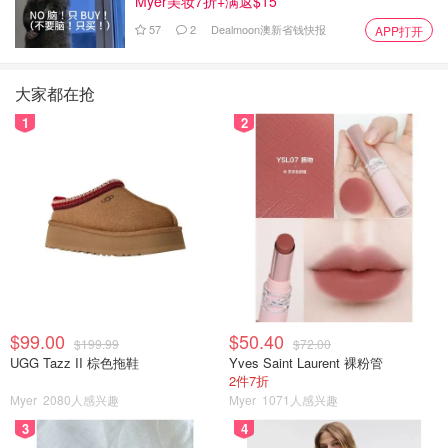
Myer美妆7折+满返$15
57
2
Dealmoon澳新省钱快报
APP打开
大家都在抢
1
2
$99.00
$50.40
$199.99
$72.00
UGG Tazz II 棕色拖鞋
Yves Saint Laurent 裸粉管
2件7折
Myer
2080人感兴趣
Myer
1071人感兴趣
3
4