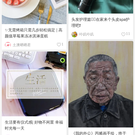
头发护理篇💆‍♀️在家来个头皮spa护
理吧❗️
✨无需烤箱只需几步轻松搞定 | 高
卟叽卟叽
11
颜值草莓果冻冰淇淋蛋糕
土澳晒晒君
1
生活要有仪式感| 好物不闲置 幸福
时光每一天
《我的外公》丙烯画手绘，终于