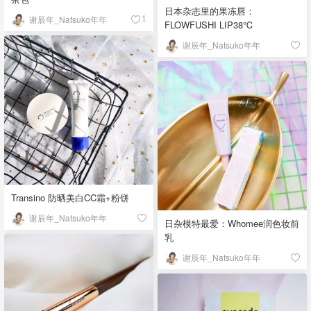
膜打卡第3天#「该晒货来自@谢
日本杂志里的果冻唇：
谢辰年_Natsuko年年
1
辰年_Natsuko年年-北美省钱快
FLOWFUSHI LIP38℃
报，版权归原作者所有」
谢辰年_Natsuko年年
Transino 防晒美白CC霜+粉饼
谢辰年_Natsuko年年
日杂模特最爱：Whomee润色妆前
乳
谢辰年_Natsuko年年