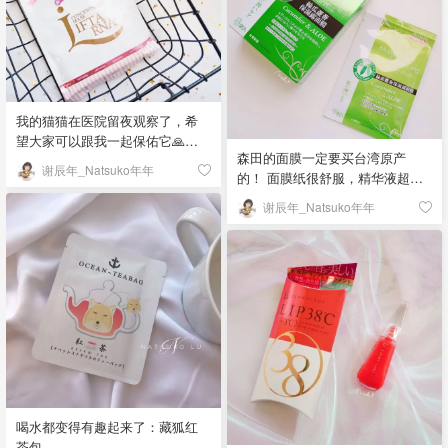
主子更喜欢哪个，可以先买几个
婴儿牙刷，我图片里这个是类似
滚轮的牙刷，蛮推荐的；给猫咪
剪指甲用专门的剪刀，人用的指
甲钳也行，更好控制力度。 图2这
个是苦苹果液体，有猫用和狗用
我的猫猫在医院留夜观察了，希
两款，涂抹在数据线上，或者任
望大家可以跟我一起保佑它🙏
何你不想让猫咪咬的地方。每次
森田的面膜一定要买台湾原产
（本条晒货来自之前存的草稿
谢辰年_Natsuko年年
我家钱包包小猫咪一闻，就一脸
的！ 面膜纸很舒服，精华液超多
箱） 在日本超市随便逛的时候看
嫌弃的走开了。 图3和图4分别是
啊！因为最近我皮肤特别干，美
到这个牌子，很眼熟就买回来
谢辰年_Natsuko年年
猫咪耳朵清洁湿巾和猫咪专用湿
容院的姐姐推荐这款面膜，平价
了！粉色这款主打保湿，算是性
巾。折耳或者卷耳猫咪要经常清
好用～ 重点是我看了成分表，一
价比还不错的～ 面膜纸上脸比较
洁耳朵，为了预防和避免耳螨也
般来说成分表最前排的是最多成
舒服，虽然不是那种隐形款，但
需要定期清洁哦！最后那个湿巾
分的，越靠后则越少。很多护肤
还可以接受。精华不太多但也足
就给猫咪擦泪痕、眼屎和擦屁屁
品第一个都是water，但这款面膜
够敷20分钟。 敷完建议还是清洗
的～ ∠( ᐛ 」∠)＿最近可能还会
排名靠前的成分却是小黄花、丝
一下，补水效果还可以！ #面膜打
发一些猫咪相关的晒货，被朋友
瓜、芦荟、胶原蛋白、玻尿酸等
卡第4天#「该晒货来自@谢辰年
们戏称：美妆博主转型宠物博主
有效成分！很良心呀！ 功效就是
_Natsuko年年-北美省钱快报，版
23333「该晒货来自@谢辰年
保湿！没什么特别的香味，精华
权归原作者所有」
_Natsuko年年-北美省钱快报，版
虽多但一点儿也不闷^ - ^因为这个
权归原作者所有」
爱上了这个牌子，以后有机会想
喝水都变得有趣起来了：藏狐红
把他家面膜线全买回来试试～ #面
茶包