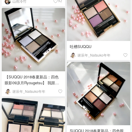
山雨冷竹
92
吐槽SUQQU
谢辰年_Natsuko年年
【SUQQU 2018春夏新品：四色
眼影09凉月Ryougetsu】 我跟你
们说，这盘我当初真的看走眼
谢辰年_Natsuko年年
了！以为这个配色买回来就是供
在一边不会涂，但买回来总要试
色，研究了一下画法以后，妈耶
好看好看好看！ 特别仙儿的一
盘，跟那些红棕、粉棕就是不一
样，我就是我，不一样的烟花┗|
｀O′|┛ 名字叫凉月，脑子里第一
SUQQU 2018春夏新品：四色眼