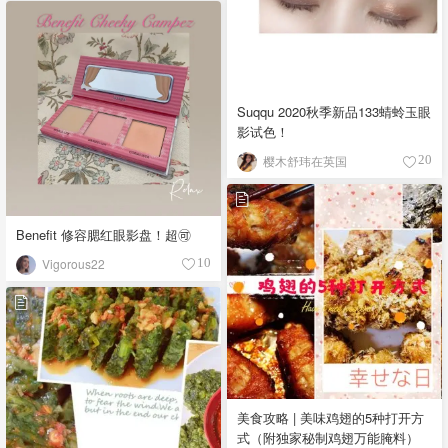
Suqqu 2020秋季新品133蜻蛉玉眼
影试色！
樱木舒玮在英国
20
Benefit 修容腮红眼影盘！超🉑️
Vigorous22
10
美食攻略 | 美味鸡翅的5种打开方
式（附独家秘制鸡翅万能腌料）