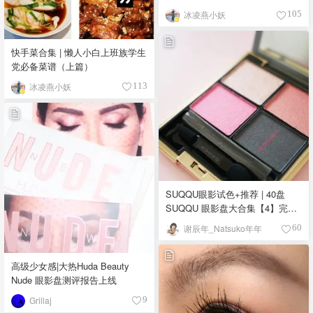
冰凌燕小妖
105
快手菜合集 | 懒人小白上班族学生
党必备菜谱（上篇）
冰凌燕小妖
113
SUQQU眼影试色+推荐 | 40盘
SUQQU 眼影盘大合集【4】完结
撒花！
谢辰年_Natsuko年年
60
高级少女感|大热Huda Beauty
Nude 眼影盘测评报告上线
Grillaj
9