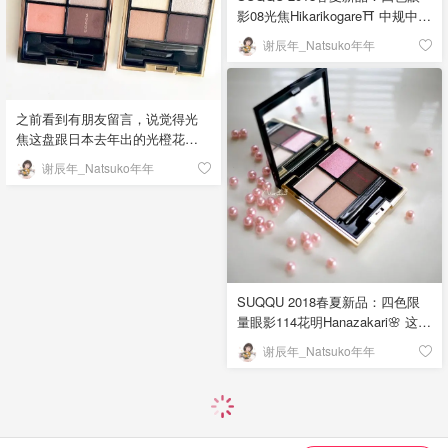
反应就是“凉凉夜色为你思念成
影08光焦Hikarikogare⛩ 中规中矩
河”，好吧，😂一首凉凉送给窝寄
的大地配色，棕黄色x香槟金。收
谢辰年_Natsuko年年
几！ 这一盘的卖点就是左上角偏
这一盘是因为这次的三盘都主打
光蓝色，很透，特别像南极还未
金箔主题，右上角颜色细闪更加
融化的冰川，又冷又清透。如果
明显！ 官方推荐右上角mix左下
再配上左上角亮片色叠加，上眼
角，也可以最后点缀，当然啦，
之前看到有朋友留言，说觉得光
后偏光非常明显！ 如果不想让蓝
也能当打底色来用！略有些飞
焦这盘跟日本去年出的光橙花其
色过于突兀，一定要用左下角浅
粉，用手指上色比较实，刷子的
实一样，😂于是我找出了两盘，
谢辰年_Natsuko年年
卡其色来中和。我推荐的画法
话可以在跟左下角重点色混合用
对比来看，其实差别挺大…… 右
是： 左上角冰蓝色=A 左下角卡其
的时候用！ 一句话点评：中规中
下角棕色乍一看很像，但左边光
色=B 右上角亮片色=C 右下角橄
矩，上眼比手背试色好看！「该
橙花是偏红棕，右边光焦则偏冷
榄绿眼线色=D 卡其色B打底，在
晒货来自@谢辰年_Natsuko年年-
调的棕～右上角配色完全不同，
眼皮上大面积涂抹B；冰蓝色A适
北美省钱快报，版权归原作者所
不仅颜色不同，配方也不同23333
量的点缀在眼皮中间，也就是眼
有」
光焦这盘右上角会更加波光粼
球凸出的地方；用眼线色D在睫毛
粼！「该晒货来自@谢辰年
SUQQU 2018春夏新品：四色限
根部画一条眼线，稍微拉长一
_Natsuko年年-北美省钱快报，版
量眼影114花明Hanazakari🌸 这是
些；亮片色C叠擦在A上面，如果
权归原作者所有」
2018春夏出的三盘眼影里唯一一
谢辰年_Natsuko年年
有卧蚕，也可以在卧蚕上涂抹亮
盘限定，感觉日本妹纸们真的超
片色C。 ❗️卡其色打底范围一定要
级爱这种桃红色！ 整盘的亮点依
大，一定要超过冰蓝色的面积，
旧是右上角粉色亮片，摸起来沙
这样既可以中和不让颜色太浮，
沙的，但涂抹开很顺滑；其他三
也可以通过对比让蓝色清透感更
个颜色就是很温柔的粉棕调，粉