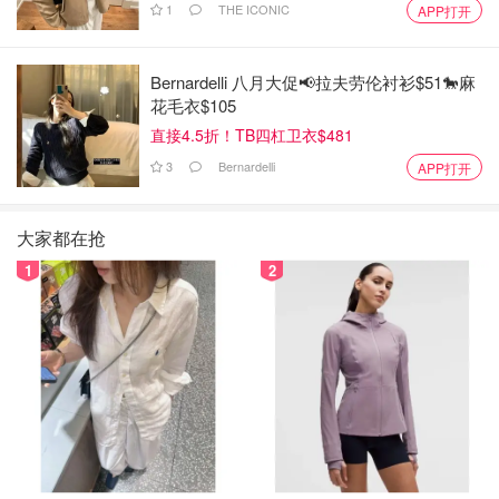
1
THE ICONIC
APP打开
Bernardelli 八月大促📢拉夫劳伦衬衫$51🐎麻
花毛衣$105
直接4.5折！TB四杠卫衣$481
3
Bernardelli
APP打开
大家都在抢
1
2