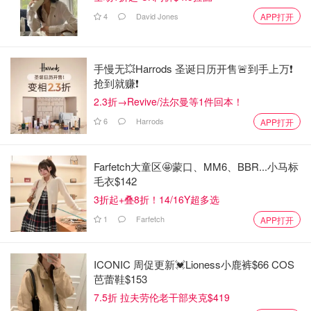
4
David Jones
APP打开
手慢无💥Harrods 圣诞日历开售🚨到手上万❗️
抢到就赚❗️
2.3折→Revive/法尔曼等1件回本！
6
Harrods
APP打开
Farfetch大童区🤩蒙口、MM6、BBR...小马标
毛衣$142
3折起+叠8折！14/16Y超多选
1
Farfetch
APP打开
ICONIC 周促更新💓Lioness小鹿裤$66 COS
芭蕾鞋$153
7.5折 拉夫劳伦老干部夹克$419