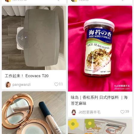
工作起来！ Ecovacs T20
pangwanzi
11
味岛｜香松系列 日式拌饭料 ｜海
苔芝麻味
Jd想要薅羊毛
39