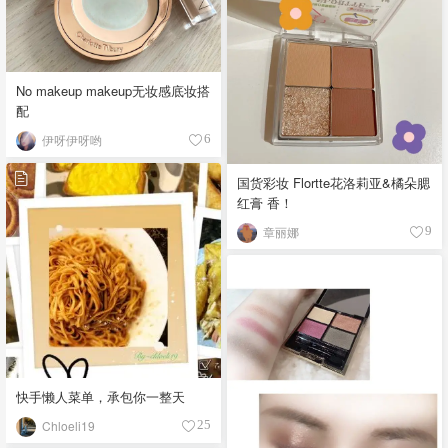
No makeup makeup无妆感底妆搭
配
伊呀伊呀哟
6
国货彩妆 Flortte花洛莉亚&橘朵腮
红膏 香！
章丽娜
9
快手懒人菜单，承包你一整天
Chloeli19
25