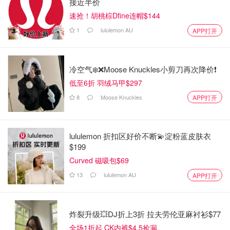
接近半价
速抢！胡桃棕Dfine连帽$144
1
lululemon AU
APP打开
冷空气❄️❌️Moose Knuckles小剪刀再次降价❗️
低至6折 羽绒马甲$297
8
Moose Knuckles
APP打开
lululemon 折扣区好价不断💫淀粉蓝皮肤衣
$199
Curved 磁吸包$69
13
lululemon AU
APP打开
炸裂升级💥DJ折上3折 拉夫劳伦亚麻衬衫$77
全场1折起 CK内裤$4.5捡漏