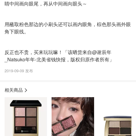
睛中间画向眼尾，再从中间画向眼头～
用蘸取粉色那边的小刷头还可以画内眼角，棕色那头画外眼
角下眼线。
反正也不贵，买来玩玩嘛！「该晒货来自@谢辰年
_Natsuko年年-北美省钱快报，版权归原作者所有」
2019-09-09 发布
相关商品