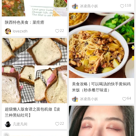
冰凌燕小妖
110
陕西特色美食：菜疙瘩
lovezxdh
22
美食攻略 | 可以喝汤的快手黄焖鸡
米饭（秒杀餐厅味道）
冰凌燕小妖
64
超级懒人版食谱之面包机做【波
兰种黑钻吐司】
几渡凡间
22