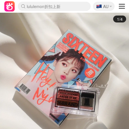
🇦🇺
Sasa美妆护肤3.5折
AU
lululemon折扣上新
SSENSE年中3折
FreshBeauty好价汇总
Cettire降价+叠9折
Farfetch折上8折
WWS Coles超市实拍
viagogo二手票捡漏
Myer清仓1折起
The Outnet奢牌1折起
David Jones 3折起
Flannels大牌1折
Perfumes Club护肤1折
AMIRO返校季6.2折
Oweek抽奖送Airpods
Amazon折扣汇总
eToro入金$200送$50
Amazon数码好物
ICONIC本周7.5折
ThedoubleF高奢地板价
Moose Knuckles 6折
丝芙兰5折起
EUFY官网3.7折起
Selenichast首饰2折
Trip机票酒店促销
YSL送5件彩妆礼
Amazon家居好物
BIGBANG巡演开票
David Jones时尚3折
Amazon美妆护肤
雅漾大喷$8
过敏原检测盒$33
伊索独家赠50ml沐浴露
科颜氏清仓3折
SEALIFE海洋馆门票6折
丝塔芙大白罐$16
订阅Newsletter送香薰
Cult Beauty 6.8折
Harrods圣诞日历2.3折
LN-CC奢牌私促3折
d'Alba空姐喷雾$16
EVE LOM套装逆天2折
Bernardelli独家4折
Adore Beauty 6折起
CT圣诞日历
Mytheresa奢品2.7折
Luxury Escapes 9折
Currentbody美容仪9折
卡诗9折+赠4件礼
MOON Garden Live
ALLSAINTS美衣3折
Roborock扫地机3.7折
Tingo Life水杯$24
Valentino官网5折
CR洗发护发6.3折
2/4