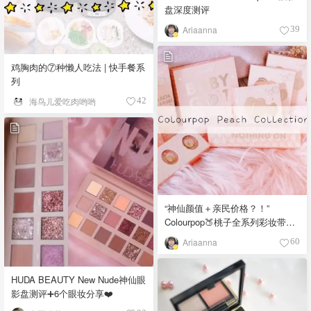
盘深度测评
Ariaanna
39
鸡胸肉的⑦种懒人吃法 | 快手餐系
列
海鸟儿爱吃肉哟哟
42
“神仙颜值＋亲民价格？！”
Colourpop🍑桃子全系列彩妆带妆
实测
Ariaanna
60
HUDA BEAUTY New Nude神仙眼
影盘测评➕6个眼妆分享❤️