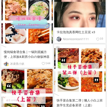
卡拉泡泡真香网红土豆泥 x3
Niconiconiconi1111
10
慢炖锅食谱合集 | 一锅到底贼方
便，上班族&厨房小白の做饭神器
冰凌燕小妖
144
快手菜合集第二弹 | 懒人小白上班
族学生党必备菜谱（上篇）