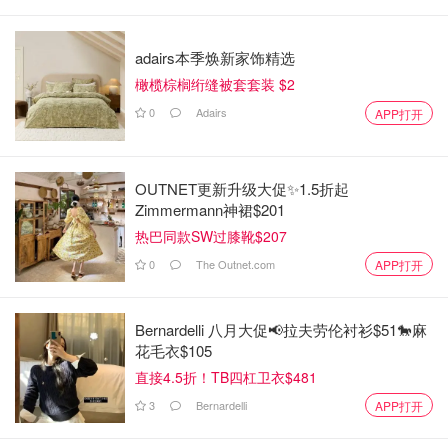
adairs本季焕新家饰精选
橄榄棕榈绗缝被套套装 $2
0
Adairs
APP打开
OUTNET更新升级大促✨1.5折起
Zimmermann神裙$201
热巴同款SW过膝靴$207
0
The Outnet.com
APP打开
Bernardelli 八月大促📢拉夫劳伦衬衫$51🐎麻
花毛衣$105
直接4.5折！TB四杠卫衣$481
3
Bernardelli
APP打开