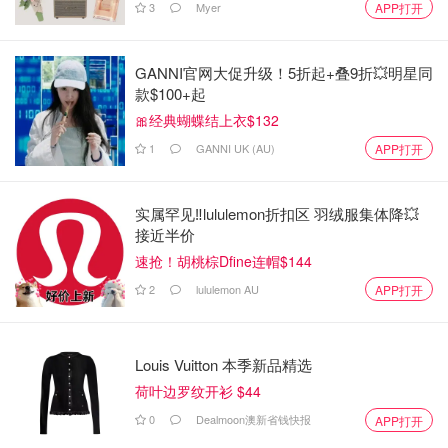
3
Myer
APP打开
GANNI官网大促升级！5折起+叠9折💥明星同
款$100+起
🎀经典蝴蝶结上衣$132
1
GANNI UK (AU)
APP打开
实属罕见‼️lululemon折扣区 羽绒服集体降💥
接近半价
速抢！胡桃棕Dfine连帽$144
2
lululemon AU
APP打开
Louis Vuitton 本季新品精选
荷叶边罗纹开衫 $44
0
Dealmoon澳新省钱快报
APP打开