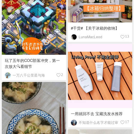
#干货# 【关于冰箱的收纳】
LunaMacLeod
13
玩了五年的COC部落冲突，第一
次放大🔍看细节
一万八千公里星与海
2
一用就回不去 宝藏洗发水推荐
不知道什么名字才能过审
17