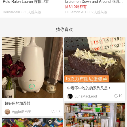
Polo Ralph Lauren 连帽卫衣
lululemon Down and Around 羽绒夹克
除8/10码都有
Bernardelli
853人感兴趣
lululemon AU
832人感兴趣
猜你喜欢
中看不中吃的的系列又是！
LunaMacLeod
10
超好用的加湿器
Aggie爱泡芙
13