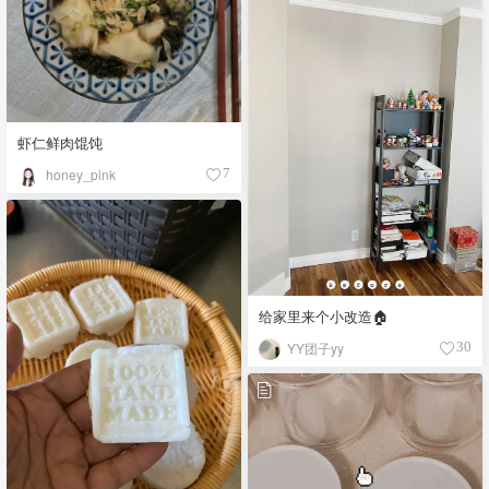
虾仁鲜肉馄饨
honey_pink
7
给家里来个小改造🏠
YY团子yy
30