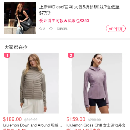
上新🆕Diesel官网 大促5折起❗️辣妹T恤低至
$77💥
爱豆博主同款🔥流浪包$350
2
DIESEL
APP打开
大家都在抢
1
2
$189.00
$159.00
$349.00
$299.00
lululemon Down and Around 羽绒夹克
lululemon Cross Chill 女士运动外套