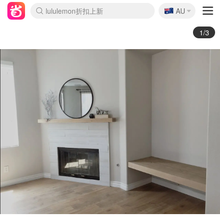
🇦🇺
Sasa美妆护肤3.5折
AU
lululemon折扣上新
SSENSE年中3折
FreshBeauty好价汇总
Cettire降价+叠9折
WWS Coles超市实拍
viagogo二手票捡漏
Myer超级周末1折
The Outnet奢牌1折起
David Jones 3折起
Flannels大牌1折
Perfumes Club护肤1折
AMIRO返校季6.2折
Amazon折扣汇总
eToro入金$200送$50
Amazon数码好物
ICONIC本周7.5折
ThedoubleF高奢地板价
Moose Knuckles 6折
丝芙兰5折起
EUFY官网3.7折起
Selenichast首饰2折
Trip机票酒店促销
YSL送5件彩妆礼
Amazon家居好物
Amazon美妆护肤
雅漾大喷$8
过敏原检测盒$33
伊索独家赠50ml沐浴露
科颜氏清仓3折
SEALIFE海洋馆门票6折
丝塔芙大白罐$16
订阅Newsletter送香薰
Cult Beauty 6.8折
Harrods圣诞日历2.3折
LN-CC奢牌私促3折
d'Alba空姐喷雾$16
EVE LOM套装逆天2折
Bernardelli独家4折
Adore Beauty 6折起
CT圣诞日历
Mytheresa奢品2.7折
Luxury Escapes 9折
Currentbody美容仪9折
MOON Garden Live
Roborock扫地机3.7折
Tingo Life水杯$24
Valentino官网5折
CR洗发护发6.3折
修丽可套装7.4折
Myer彩妆2件7折
GANNI官网4.5折
Stylevana韩妆4折
Tessabit高奢8.5折
OGX洗护4折
Amazon阿德莱德次日达
卡诗8.5折+赠礼
Philips Hue灯具8折
2/3