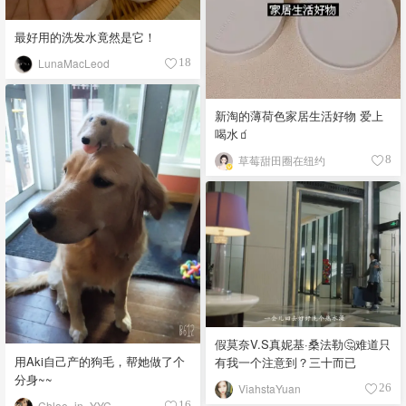
最好用的洗发水竟然是它！
LunaMacLeod
18
新淘的薄荷色家居生活好物 爱上
喝水🧃
草莓甜田圈在纽约
8
假莫奈V.S真妮基·桑法勒🤔难道只
用Aki自己产的狗毛，帮她做了个
有我一个注意到？三十而已
分身~~
ViahstaYuan
26
Chloe_in_YYC
16