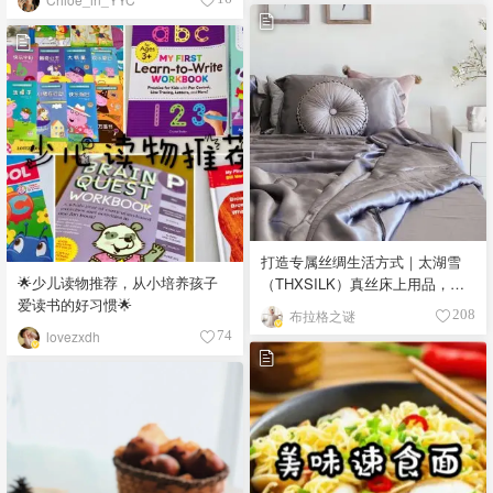
打造专属丝绸生活方式｜太湖雪
🌟少儿读物推荐，从小培养孩子
（THXSILK）真丝床上用品，懂
爱读书的好习惯🌟
丝绸，更懂生活～
布拉格之谜
208
lovezxdh
74