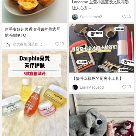
Lancome 兰蔻小黑瓶发光眼霜🥰
让人心安～
SummermerZ
15
新手友好超级香浓滑嫩的葡式蛋
挞-完胜KFC
张大黏加国觅食记
15
【提升幸福感的厨房小工具】
LunaMacLeod
13