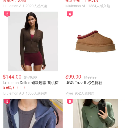
暖揭灰！5.4折
接近半价！罕见力度
lululemon AU
2020人感兴趣
lululemon AU
1384人感兴趣
3
4
$144.00
$99.00
$179.00
$199.99
lululemon Define 短款连帽 胡桃棕
UGG Tazz II 棕色拖鞋
0-8码！！！！
lululemon AU
1055人感兴趣
Myer
952人感兴趣
5
6