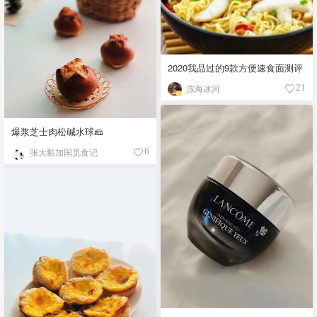
2020我品过的9款方便速食面测评
冻海冰河
21
爆浆芝士肉松碱水球🧀
张大黏加国觅食记
6