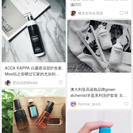
油💆🏻‍♀️
樱木舒玮在英国
14
ACCA KAPPA 白麝香深层护发素
Miss咕之前晒过它家的尤加利口
味牙膏，狠夸了一阵，现在再来
爱说话的Miss咕
一发它家的王牌系列---白麝香. 这
澳大利亚高逼格品牌grown
款护发素非常轻薄，用惯了滋润
alchemist丰盈系列洗护套装 太好
型的用它感觉太水；但神奇的是
看了！！！！ 瓶身是磨砂质地
吹干头发后感觉柔顺感很不错，
Ronnie_aroro
的，摸起来好高级…… 提升浴室
最重要的是留香时间特别长，一
品质啊！！ 用了下洗发水，完全
觉醒来都能清晰闻见～喜欢白麝
透明的质地，起泡容易，泡沫不
香香味儿的应该很爱❤️「该晒货
是那种厚实的，比较松散，但洗
来自@爱说话的Miss咕-北美省钱
感不错的。 洗完头发一丢丢涩，