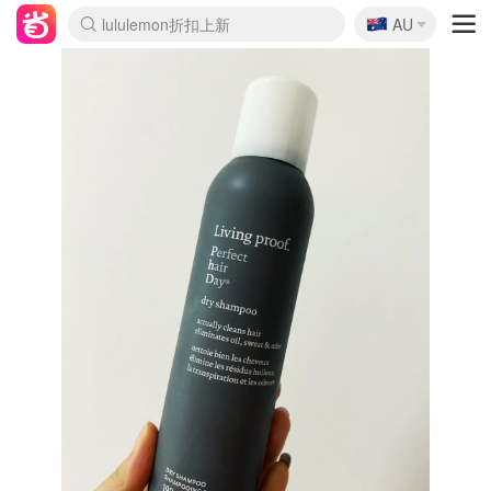
🇦🇺
Sasa美妆护肤3.5折
AU
lululemon折扣上新
SSENSE年中3折
FreshBeauty好价汇总
Cettire降价+叠9折
WWS Coles超市实拍
viagogo二手票捡漏
Myer超级周末1折
The Outnet奢牌1折起
David Jones 3折起
Flannels大牌1折
Perfumes Club护肤1折
AMIRO返校季6.2折
Amazon折扣汇总
eToro入金$200送$50
Amazon数码好物
ICONIC本周7.5折
ThedoubleF高奢地板价
Moose Knuckles 6折
丝芙兰5折起
EUFY官网3.7折起
Selenichast首饰2折
Trip机票酒店促销
YSL送5件彩妆礼
Amazon家居好物
Amazon美妆护肤
雅漾大喷$8
过敏原检测盒$33
伊索独家赠50ml沐浴露
科颜氏清仓3折
SEALIFE海洋馆门票6折
丝塔芙大白罐$16
订阅Newsletter送香薰
Cult Beauty 6.8折
Harrods圣诞日历2.3折
LN-CC奢牌私促3折
d'Alba空姐喷雾$16
EVE LOM套装逆天2折
Bernardelli独家4折
Adore Beauty 6折起
CT圣诞日历
Mytheresa奢品2.7折
Luxury Escapes 9折
Currentbody美容仪9折
MOON Garden Live
Roborock扫地机3.7折
Tingo Life水杯$24
Valentino官网5折
CR洗发护发6.3折
修丽可套装7.4折
Myer彩妆2件7折
GANNI官网4.5折
Stylevana韩妆4折
Tessabit高奢8.5折
OGX洗护4折
Amazon阿德莱德次日达
卡诗8.5折+赠礼
Philips Hue灯具8折