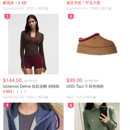
暖揭灰！5.4折
接近半价！罕见力度
lululemon AU
2020人感兴趣
lululemon AU
1384人感兴趣
3
4
$144.00
$99.00
$179.00
$199.99
lululemon Define 短款连帽 胡桃棕
UGG Tazz II 棕色拖鞋
0-8码！！！！
lululemon AU
1055人感兴趣
Myer
952人感兴趣
5
6