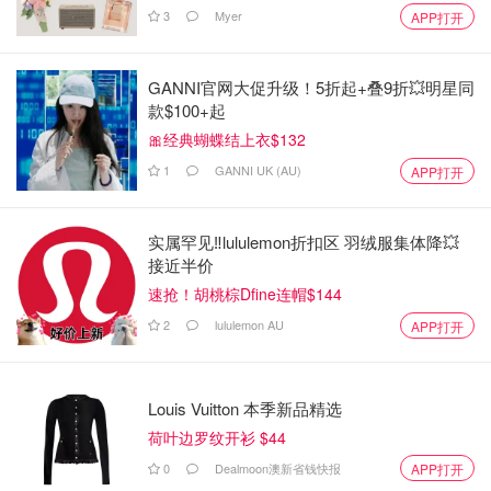
3
Myer
APP打开
GANNI官网大促升级！5折起+叠9折💥明星同
款$100+起
🎀经典蝴蝶结上衣$132
1
GANNI UK (AU)
APP打开
实属罕见‼️lululemon折扣区 羽绒服集体降💥
接近半价
速抢！胡桃棕Dfine连帽$144
2
lululemon AU
APP打开
Louis Vuitton 本季新品精选
荷叶边罗纹开衫 $44
0
Dealmoon澳新省钱快报
APP打开