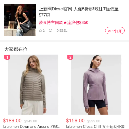
上新🆕Diesel官网 大促5折起❗️辣妹T恤低至
$77💥
爱豆博主同款🔥流浪包$350
2
DIESEL
APP打开
大家都在抢
1
2
$189.00
$159.00
$349.00
$299.00
lululemon Down and Around 羽绒夹克
lululemon Cross Chill 女士运动外套