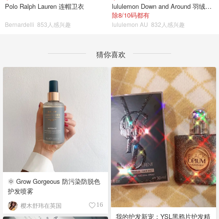
Polo Ralph Lauren 连帽卫衣
lululemon Down and Around 羽绒夹克
除8/10码都有
Bernardelli
853人感兴趣
lululemon AU
832人感兴趣
猜你喜欢
🌞 Grow Gorgeous 防污染防脱色
护发喷雾
樱木舒玮在英国
16
我的护发新宠：YSL黑鸦片护发精