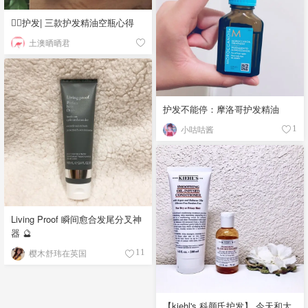
快报，版权归原作者所有」
反正我喜欢这种类型。 含有维生
素b7，金盏花天竺葵等精粹 整体
💆‍♀️护发| 三款护发精油空瓶心得
很舒缓的感觉！ 我不仅控口红，
土澳晒晒君
还控洗发水！！！「该晒货来自
@Ronnie_aroro-北美省钱快报，
版权归原作者所有」
护发不能停：摩洛哥护发精油
小咕咕酱
1
Living Proof 瞬间愈合发尾分叉神
器 🔮
樱木舒玮在英国
11
【kiehl's 科颜氏护发】 今天和大