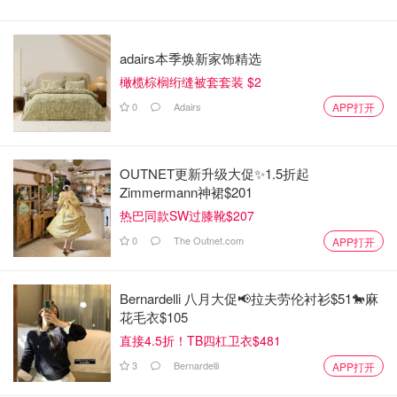
adairs本季焕新家饰精选
橄榄棕榈绗缝被套套装 $2
0
Adairs
APP打开
OUTNET更新升级大促✨1.5折起
Zimmermann神裙$201
热巴同款SW过膝靴$207
0
The Outnet.com
APP打开
Bernardelli 八月大促📢拉夫劳伦衬衫$51🐎麻
花毛衣$105
直接4.5折！TB四杠卫衣$481
3
Bernardelli
APP打开