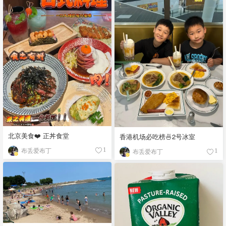
北京美食❤️ 正丼食堂
香港机场必吃榜🍜2号冰室
布丢爱布丁
1
布丢爱布丁
1