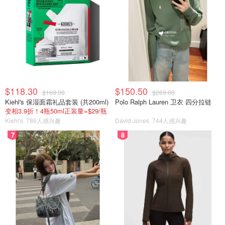
$118.30
$150.50
$169.00
$269.00
Kiehl's 保湿面霜礼品套装 (共200ml)
Polo Ralph Lauren 卫衣 四分拉链
变相3.9折！4瓶50ml正装量=$29/瓶
Kiehl's
786人感兴趣
David Jones
744人感兴趣
7
8