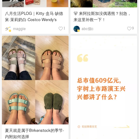
八月生活PLOG｜Kitty·盒马·缺德
🐻 来阿拉斯加没偶遇熊？别急，
舅·茉莉奶白·Costco·Wendy's
来这里补救一下！
maggie
abc個c
1
9
夏天就是属于Birkenstock的季节-
内附如何选择