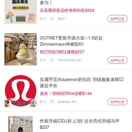
参与！
乐高重磅新品咚奇刚街机$224
4
Myer
APP打开
OUTNET更新升级大促✨1.5折起
Zimmermann神裙$201
热巴同款SW过膝靴$207
0
The Outnet.com
APP打开
实属罕见‼️lululemon折扣区 羽绒服集体降💥
接近半价
速抢！胡桃棕Dfine连帽$144
4
lululemon AU
APP打开
炸裂升级💥DJ折上3折 拉夫劳伦羽绒马甲
$237