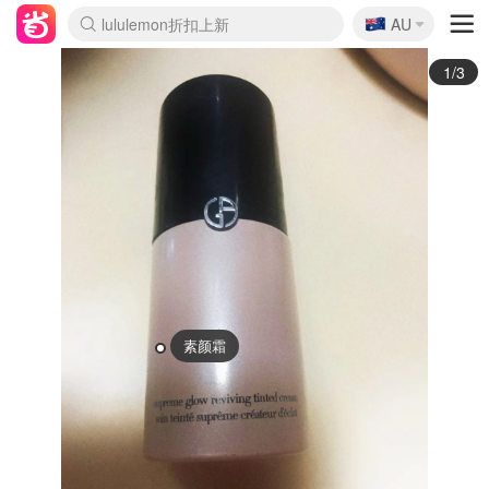
🇦🇺
Sasa美妆护肤3.5折
AU
lululemon折扣上新
SSENSE年中2.5折
FreshBeauty好价汇总
Cettire降价+叠9折
WWS Coles超市实拍
viagogo二手票捡漏
Myer超级周末
The Outnet奢牌1折起
David Jones 3折起
Flannels大牌1折
Perfumes Club护肤1折
AMIRO面罩$251
Amazon折扣汇总
eToro入金$200送$50
Amazon数码好物
ICONIC本周7.5折
ThedoubleF高奢地板价
Moose Knuckles 6折
丝芙兰5折起
EUFY摄像头$98
Selenichast首饰2折
Trip机票酒店促销
YSL送5件彩妆礼
Amazon家居好物
Amazon美妆护肤
雅漾大喷$8
过敏原检测盒$33
伊索独家赠50ml沐浴露
科颜氏高保湿面霜$29
SEALIFE海洋馆门票6折
丝塔芙大白罐$16
订阅Newsletter送香薰
Cult Beauty 6.8折
Harrods圣诞日历$525
LN-CC奢牌私促3折
d'Alba空姐喷雾$16
EVE LOM套装£56
Bernardelli独家4折
Adore Beauty 6折起
CT圣诞日历
Mytheresa奢品2.7折
Luxury Escapes 9折
Currentbody美容仪$881
MOON Garden Live
Roborock扫地机$649
Tingo Life水杯$24
Valentino官网5折
CR洗护套装$23
修丽可4件套$159
Myer彩妆2件7折
GANNI官网4.5折
Stylevana韩妆4折
Tessabit高奢8.5折
OGX洗发水$11
Amazon阿德莱德次日达
卡诗8.5折+赠礼
Philips Hue灯具8折
2/3