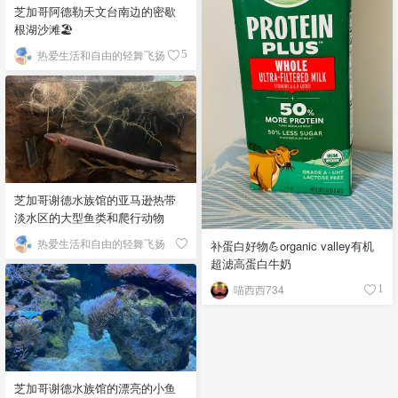
芝加哥阿德勒天文台南边的密歇
根湖沙滩🏖️
热爱生活和自由的轻舞飞扬
5
芝加哥谢德水族馆的亚马逊热带
淡水区的大型鱼类和爬行动物
热爱生活和自由的轻舞飞扬
补蛋白好物💪organic valley有机
超滤高蛋白牛奶
喵西西734
1
芝加哥谢德水族馆的漂亮的小鱼