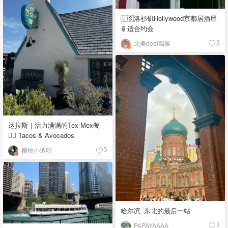
🇺🇸洛杉矶Hollywood京都居酒屋
🏮适合约会
北美deal蜀黎
3
达拉斯｜活力满满的Tex-Mex餐
👉🏼 Tacos & Avocados
樱桃小透明
5
哈尔滨_东北的最后一站
PAPAYAAAA
3