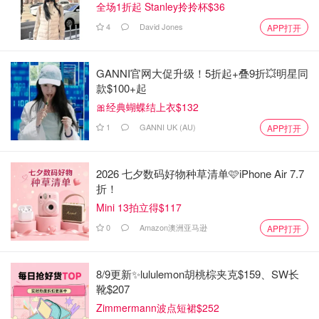
全场1折起 Stanley拎拎杯$36
4
David Jones
APP打开
GANNI官网大促升级！5折起+叠9折💥明星同
款$100+起
🎀经典蝴蝶结上衣$132
1
GANNI UK (AU)
APP打开
2026 七夕数码好物种草清单🩷iPhone Air 7.7
折！
Mini 13拍立得$117
0
Amazon澳洲亚马逊
APP打开
8/9更新✨lululemon胡桃棕夹克$159、SW长
靴$207
Zimmermann波点短裙$252