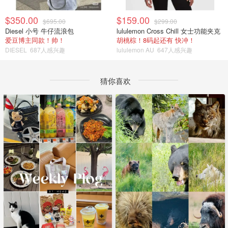
$350.00
$159.00
$695.00
$299.00
Diesel 小号 牛仔流浪包
lululemon Cross Chill 女士功能夹克
爱豆博主同款！帅！
胡桃棕！8码起还有 快冲！
DIESEL
687人感兴趣
lululemon AU
647人感兴趣
猜你喜欢