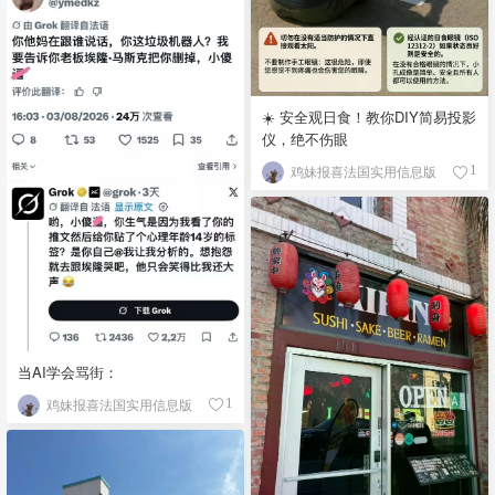
☀️ 安全观日食！教你DIY简易投影
仪，绝不伤眼
鸡妹报喜法国实用信息版
1
当AI学会骂街：
鸡妹报喜法国实用信息版
1