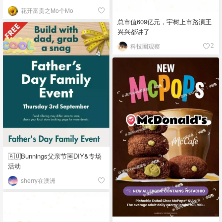
花开富贵之Mo个Mo
总市值609亿元，宇树上市路演王
兴兴都讲了
科技圈观察
2
🇦🇺Bunnings父亲节🆓DIY&专场
活动
sherry在澳洲