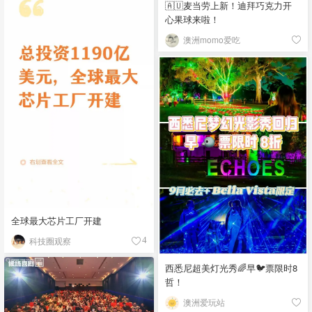
🇦🇺麦当劳上新！迪拜巧克力开
心果球来啦！
澳洲momo爱吃
全球最大芯片工厂开建
科技圈观察
4
西悉尼超美灯光秀🌈早🐦票限时8
哲！
澳洲爱玩站