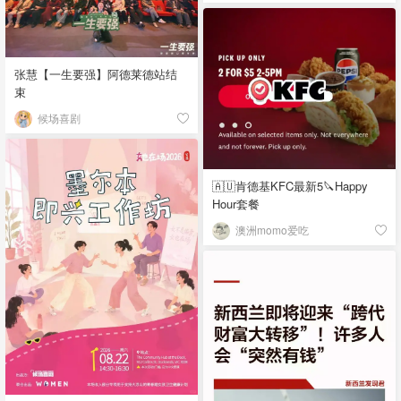
张慧【一生要强】阿德莱德站结
束
候场喜剧
🇦🇺肯德基KFC最新5🔪Happy
Hour套餐
澳洲momo爱吃