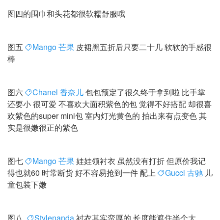
图四的围巾和头花都很软糯舒服哦
图五
Mango 芒果
皮裙黑五折后只要二十几 软软的手感很
棒
图六
Chanel 香奈儿
包包预定了很久终于拿到啦 比手掌
还要小 很可爱 不喜欢大面积紫色的包 觉得不好搭配 却很喜
欢紫色的super mini包 室内灯光黄色的 拍出来有点变色 其
实是很嫩很正的紫色
图七
Mango 芒果
娃娃领衬衣 虽然没有打折 但原价我记
得也就60 时常断货 好不容易抢到一件 配上
Gucci 古驰
儿
童包装下嫩
图八
Stylenanda
衬衣其实蛮厚的 长度能遮住半个大