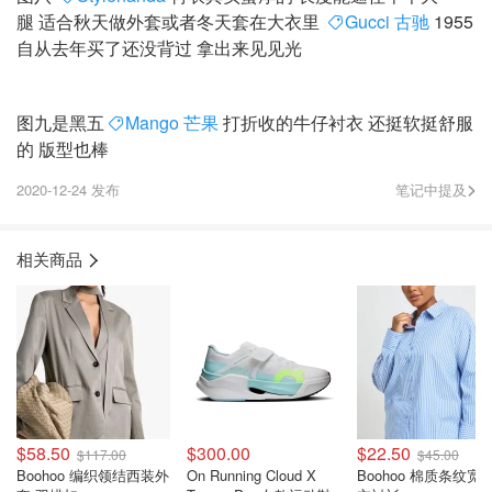
腿 适合秋天做外套或者冬天套在大衣里
Gucci 古驰
1955
自从去年买了还没背过 拿出来见见光
图九是黑五
Mango 芒果
打折收的牛仔衬衣 还挺软挺舒服
的 版型也棒
2020-12-24 发布
笔记中提及
相关商品
$58.50
$300.00
$22.50
$117.00
$45.00
Boohoo 编织领结西装外
On Running Cloud X
Boohoo 棉质条纹宽