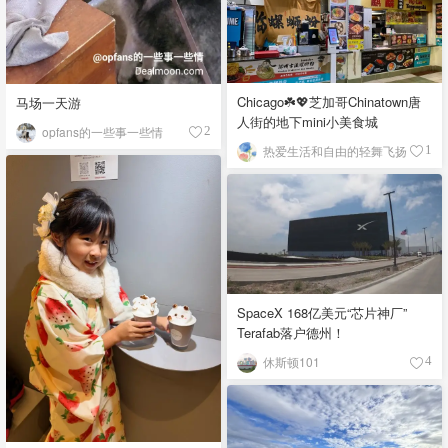
Chicago☘️💖芝加哥Chinatown唐
马场一天游
人街的地下mini小美食城
opfans的一些事一些情
2
热爱生活和自由的轻舞飞扬
1
SpaceX 168亿美元“芯片神厂”
Terafab落户德州！
休斯顿101
4