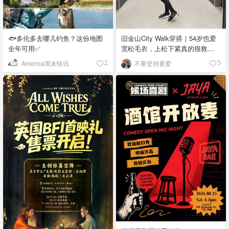
🐟多伦多去哪儿钓鱼？这份地图
旧金山City Walk穿搭｜54岁也爱
全年可用✅
宽松毛衣，上松下紧真的很救比
例
America周末快讯
不要坚持要爱
2
5