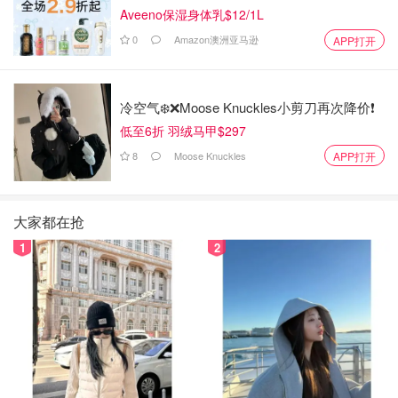
Aveeno保湿身体乳$12/1L
0
Amazon澳洲亚马逊
APP打开
冷空气❄️❌️Moose Knuckles小剪刀再次降价❗️
低至6折 羽绒马甲$297
8
Moose Knuckles
APP打开
大家都在抢
1
2