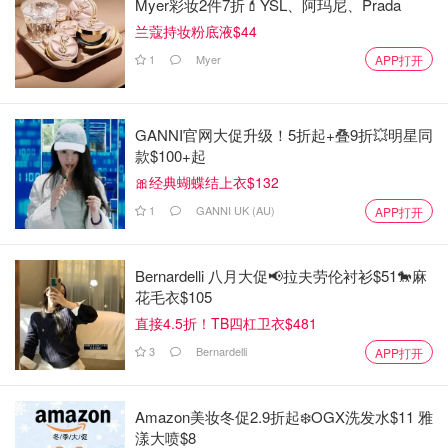
Myer彩妆2件7折💄YSL、阿玛尼、Prada
兰蔻持妆粉底液$44
1
Myer
APP打开
GANNI官网大促升级！5折起+叠9折💥明星同
款$100+起
🎀经典蝴蝶结上衣$132
1
GANNI UK (AU)
APP打开
Bernardelli 八月大促📢拉夫劳伦衬衫$51🐎麻
花毛衣$105
直接4.5折！TB四杠卫衣$481
3
Bernardelli
APP打开
Amazon美妆冬促2.9折起❄️OGX洗发水$11 雅
漾大喷$8