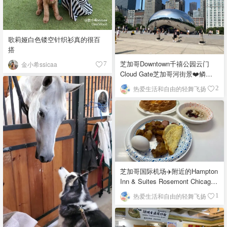
歌莉娅白色镂空针织衫真的很百
搭
芝加哥Downtown千禧公园云门
金小希ssicaa
7
Cloud Gate芝加哥河街景❤️鳞次
栉比的高楼
热爱生活和自由的轻舞飞扬
2
芝加哥国际机场✈️附近的Hampton
Inn & Suites Rosemont Chicago
O'Hare自助早餐
热爱生活和自由的轻舞飞扬
1