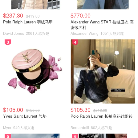
$237.30
$770.00
$419.00
Polo Ralph Lauren 羽绒马甲
Alexander Wang STAR 拉链卫衣 高
密绒面料
David Jones
2061人感兴趣
Alexander Wang
1051人感兴趣
3
4
$105.00
$105.30
$150.00
$212.00
Yves Saint Laurent 气垫
Polo Ralph Lauren 长袖麻花针织衫
Myer
940人感兴趣
Bernardelli
802人感兴趣
5
6