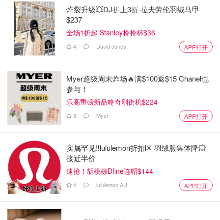
炸裂升级💥DJ折上3折 拉夫劳伦羽绒马甲
$237
全场1折起 Stanley拎拎杯$36
4
David Jones
APP打开
Myer超级周末炸场🔥满$100返$15 Chanel也
参与！
乐高重磅新品咚奇刚街机$224
3
Myer
APP打开
实属罕见‼️lululemon折扣区 羽绒服集体降💥
接近半价
速抢！胡桃棕Dfine连帽$144
4
lululemon AU
APP打开