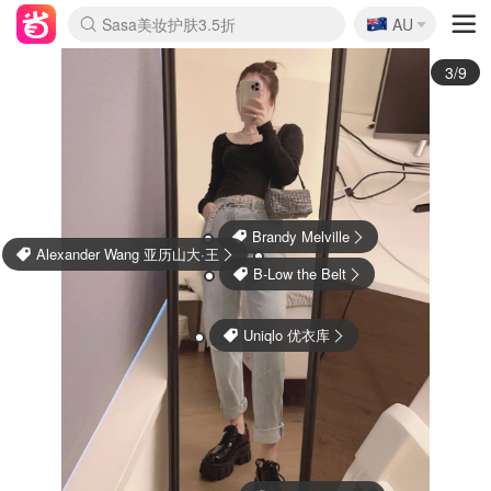
🇦🇺
Sasa美妆护肤3.5折
AU
lululemon折扣上新
SSENSE年中2.5折
FreshBeauty好价汇总
Cettire降价+叠9折
WWS Coles超市实拍
viagogo二手票捡漏
Myer超级周末
The Outnet奢牌1折起
David Jones 3折起
Flannels大牌1折
Perfumes Club护肤1折
AMIRO面罩$251
Amazon折扣汇总
eToro入金$200送$50
Amazon数码好物
ICONIC本周7.5折
ThedoubleF高奢地板价
Moose Knuckles 6折
丝芙兰5折起
EUFY摄像头$98
Selenichast首饰2折
Trip机票酒店促销
YSL送5件彩妆礼
Amazon家居好物
Amazon美妆护肤
雅漾大喷$8
过敏原检测盒$33
伊索独家赠50ml沐浴露
科颜氏高保湿面霜$29
SEALIFE海洋馆门票6折
丝塔芙大白罐$16
订阅Newsletter送香薰
Cult Beauty 6.8折
Harrods圣诞日历$525
LN-CC奢牌私促3折
d'Alba空姐喷雾$16
EVE LOM套装£56
Bernardelli独家4折
Adore Beauty 6折起
CT圣诞日历
Mytheresa奢品2.7折
Luxury Escapes 9折
Currentbody美容仪$881
MOON Garden Live
Roborock扫地机$649
Tingo Life水杯$24
Valentino官网5折
CR洗护套装$23
修丽可4件套$159
Myer彩妆2件7折
GANNI官网4.5折
Stylevana韩妆4折
Tessabit高奢8.5折
OGX洗发水$11
Amazon阿德莱德次日达
卡诗8.5折+赠礼
Philips Hue灯具8折
3/9
Brandy Melville
Alexander Wang 亚历山大·王
B-Low the Belt
Uniqlo 优衣库