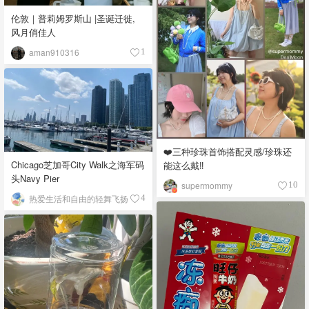
伦敦｜普莉姆罗斯山 |圣诞迁徙,
风月俏佳人
aman910316
1
❤️三种珍珠首饰搭配灵感/珍珠还
Chicago芝加哥City Walk之海军码
能这么戴‼️
头Navy Pier
supermommy
10
热爱生活和自由的轻舞飞扬
4