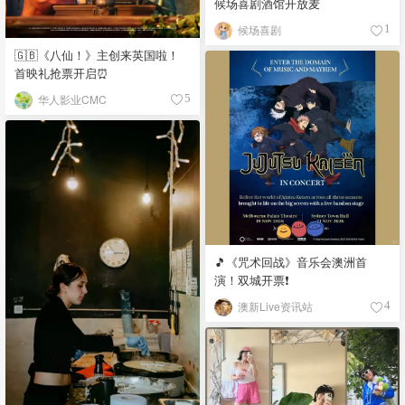
候场喜剧酒馆开放麦
候场喜剧
1
🇬🇧《八仙！》主创来英国啦！
首映礼抢票开启⏰
华人影业CMC
5
🎵《咒术回战》音乐会澳洲首
演！双城开票❗️
澳新Live资讯站
4