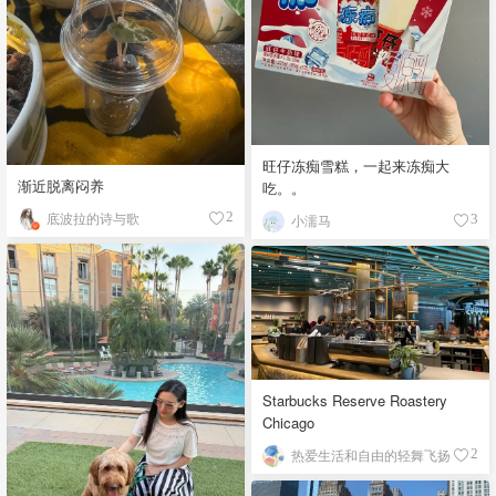
旺仔冻痴雪糕，一起来冻痴大
渐近脱离闷养
吃。。
底波拉的诗与歌
2
小濡马
3
Starbucks Reserve Roastery
Chicago
热爱生活和自由的轻舞飞扬
2