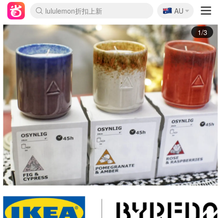
🇦🇺
Sasa美妆护肤3.5折
AU
lululemon折扣上新
SSENSE年中2.5折
FreshBeauty好价汇总
Cettire降价+叠9折
WWS Coles超市实拍
viagogo二手票捡漏
Myer超级周末
The Outnet奢牌1折起
David Jones 3折起
Flannels大牌1折
Perfumes Club护肤1折
AMIRO面罩$251
Amazon折扣汇总
eToro入金$200送$50
Amazon数码好物
ICONIC本周7.5折
ThedoubleF高奢地板价
Moose Knuckles 6折
丝芙兰5折起
EUFY摄像头$98
Selenichast首饰2折
Trip机票酒店促销
YSL送5件彩妆礼
Amazon家居好物
Amazon美妆护肤
雅漾大喷$8
过敏原检测盒$33
伊索独家赠50ml沐浴露
科颜氏高保湿面霜$29
SEALIFE海洋馆门票6折
丝塔芙大白罐$16
订阅Newsletter送香薰
Cult Beauty 6.8折
Harrods圣诞日历$525
LN-CC奢牌私促3折
d'Alba空姐喷雾$16
EVE LOM套装£56
Bernardelli独家4折
Adore Beauty 6折起
CT圣诞日历
Mytheresa奢品2.7折
Luxury Escapes 9折
Currentbody美容仪$881
MOON Garden Live
Roborock扫地机$649
Tingo Life水杯$24
Valentino官网5折
CR洗护套装$23
修丽可4件套$159
Myer彩妆2件7折
GANNI官网4.5折
Stylevana韩妆4折
Tessabit高奢8.5折
OGX洗发水$11
Amazon阿德莱德次日达
卡诗8.5折+赠礼
Philips Hue灯具8折
2/3
OSYNLIG - Search - IKEA
$19.99(到手价)