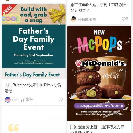
总市值609亿元，宇树上市路演王
兴兴都讲了
科技圈观察
2
🇦🇺Bunnings父亲节🆓DIY&专场
活动
sherry在澳洲
🇦🇺麦当劳上新！迪拜巧克力开
心果球来啦！