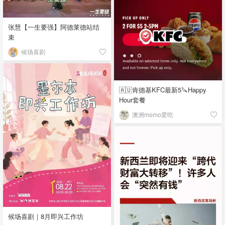
张慧【一生要强】阿德莱德站结
束
候场喜剧
🇦🇺肯德基KFC最新5🔪Happy
Hour套餐
澳洲momo爱吃
候场喜剧｜8月即兴工作坊