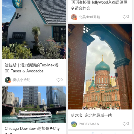
🇺🇸洛杉矶Hollywood京都居酒屋
🏮适合约会
北美deal蜀黎
3
达拉斯｜活力满满的Tex-Mex餐
👉🏼 Tacos & Avocados
樱桃小透明
5
哈尔滨_东北的最后一站
PAPAYAAAA
3
Chicago Downtown芝加哥☘️City