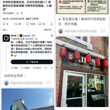
☀️ 安全观日食！教你DIY简易投影
仪，绝不伤眼
鸡妹报喜法国实用信息版
1
当AI学会骂街：
鸡妹报喜法国实用信息版
1