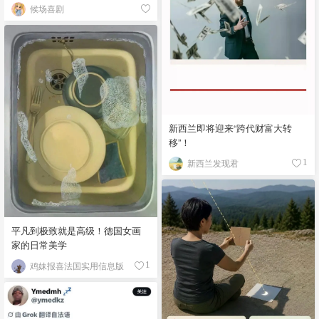
候场喜剧
新西兰即将迎来“跨代财富大转
移”！
新西兰发现君
1
平凡到极致就是高级！德国女画
家的日常美学
鸡妹报喜法国实用信息版
1