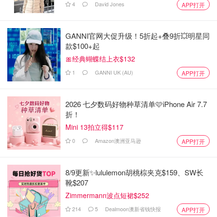
4
David Jones
APP打开
GANNI官网大促升级！5折起+叠9折💥明星同
款$100+起
🎀经典蝴蝶结上衣$132
1
GANNI UK (AU)
APP打开
2026 七夕数码好物种草清单🩷iPhone Air 7.7
折！
Mini 13拍立得$117
0
Amazon澳洲亚马逊
APP打开
8/9更新✨lululemon胡桃棕夹克$159、SW长
靴$207
Zimmermann波点短裙$252
214
5
Dealmoon澳新省钱快报
APP打开