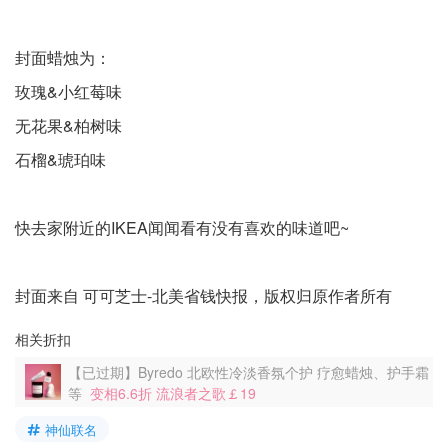
封面蜡烛为：
玫瑰&小红莓味
无花果&柏树味
石榴&琥珀味
快去家附近的IKEA闻闻看有没有喜欢的味道吧~
封面来自 可可芝士-北美省钱快报，版权归原作者所有
相关折扣
【已过期】Byredo 北欧性冷淡香氛个护 疗愈蜡烛、护手霜
等
变相6.6折 流浪者之歌￡19
神仙联名