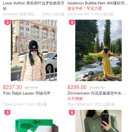
Louis Vuitton 黑色荷叶边罗纹棉质开
lululemon Bubble-Hem 600蓬松羽绒夹克
衫
接近半价！罕见力度
Dealmoon澳新省钱快报
2062人感兴趣
lululemon AU
1140人感兴趣
3
4
$237.30
$299.00
$419.00
$1494.00
Polo Ralph Lauren 羽绒马甲
Zimmermann 印花亚麻露背中长连衣裙
出片神裙
David Jones
1134人感兴趣
The Outnet.com
853人感兴趣
5
6