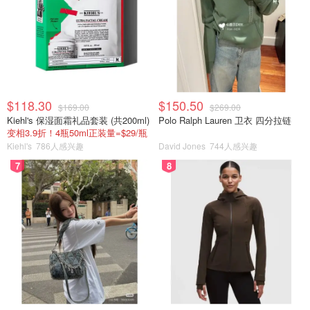
$118.30
$150.50
$169.00
$269.00
Kiehl's 保湿面霜礼品套装 (共200ml)
Polo Ralph Lauren 卫衣 四分拉链
变相3.9折！4瓶50ml正装量=$29/瓶
Kiehl's
786人感兴趣
David Jones
744人感兴趣
7
8