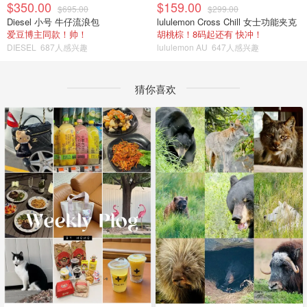
$350.00
$159.00
$695.00
$299.00
Diesel 小号 牛仔流浪包
lululemon Cross Chill 女士功能夹克
爱豆博主同款！帅！
胡桃棕！8码起还有 快冲！
DIESEL
687人感兴趣
lululemon AU
647人感兴趣
猜你喜欢