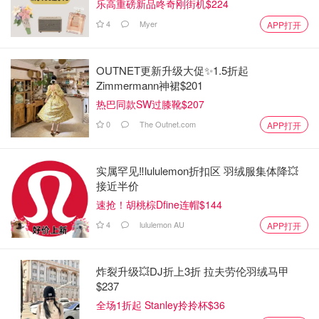
乐高重磅新品咚奇刚街机$224
4
Myer
APP打开
OUTNET更新升级大促✨1.5折起
Zimmermann神裙$201
热巴同款SW过膝靴$207
0
The Outnet.com
APP打开
实属罕见‼️lululemon折扣区 羽绒服集体降💥
接近半价
速抢！胡桃棕Dfine连帽$144
4
lululemon AU
APP打开
炸裂升级💥DJ折上3折 拉夫劳伦羽绒马甲
$237
全场1折起 Stanley拎拎杯$36