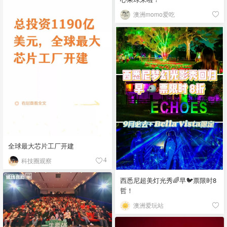
澳洲momo爱吃
全球最大芯片工厂开建
科技圈观察
4
西悉尼超美灯光秀🌈早🐦票限时8
哲！
澳洲爱玩站