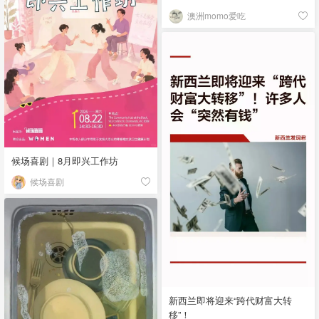
澳洲momo爱吃
候场喜剧｜8月即兴工作坊
候场喜剧
新西兰即将迎来“跨代财富大转
移”！