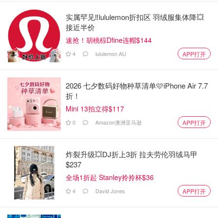
实属罕见‼️lululemon折扣区 羽绒服集体降💥
接近半价
速抢！胡桃棕Dfine连帽$144
4
lululemon AU
APP打开
2026 七夕数码好物种草清单🩷iPhone Air 7.7
折！
Mini 13拍立得$117
0
Amazon澳洲亚马逊
APP打开
炸裂升级💥DJ折上3折 拉夫劳伦羽绒马甲
$237
全场1折起 Stanley拎拎杯$36
4
David Jones
APP打开