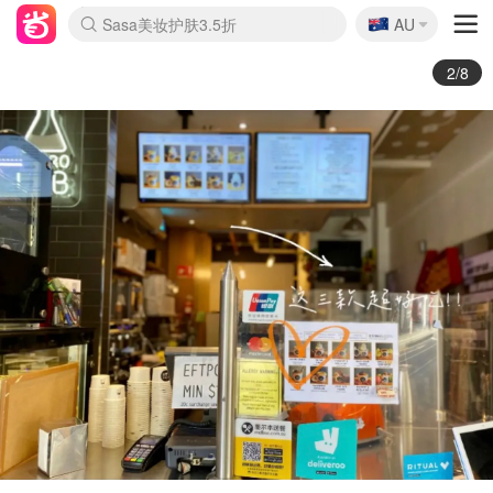
🇦🇺
Sasa美妆护肤3.5折
AU
lululemon折扣上新
SSENSE年中2.5折
FreshBeauty好价汇总
Cettire降价+叠9折
WWS Coles超市实拍
viagogo二手票捡漏
Myer超级周末
The Outnet奢牌1折起
David Jones 3折起
Flannels大牌1折
Perfumes Club护肤1折
AMIRO面罩$251
Amazon折扣汇总
eToro入金$200送$50
Amazon数码好物
ICONIC本周7.5折
ThedoubleF高奢地板价
Moose Knuckles 6折
丝芙兰5折起
EUFY摄像头$98
Selenichast首饰2折
Trip机票酒店促销
YSL送5件彩妆礼
Amazon家居好物
Amazon美妆护肤
雅漾大喷$8
过敏原检测盒$33
伊索独家赠50ml沐浴露
科颜氏高保湿面霜$29
SEALIFE海洋馆门票6折
丝塔芙大白罐$16
订阅Newsletter送香薰
Cult Beauty 6.8折
Harrods圣诞日历$525
LN-CC奢牌私促3折
d'Alba空姐喷雾$16
EVE LOM套装£56
Bernardelli独家4折
Adore Beauty 6折起
CT圣诞日历
Mytheresa奢品2.7折
Luxury Escapes 9折
Currentbody美容仪$881
MOON Garden Live
Roborock扫地机$649
Tingo Life水杯$24
Valentino官网5折
CR洗护套装$23
修丽可4件套$159
Myer彩妆2件7折
GANNI官网4.5折
Stylevana韩妆4折
Tessabit高奢8.5折
OGX洗发水$11
Amazon阿德莱德次日达
卡诗8.5折+赠礼
Philips Hue灯具8折
2/8