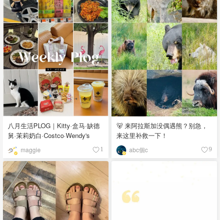
八月生活PLOG｜Kitty·盒马·缺德
🐻 来阿拉斯加没偶遇熊？别急，
舅·茉莉奶白·Costco·Wendy's
来这里补救一下！
maggie
abc個c
1
9