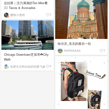
达拉斯｜活力满满的Tex-Mex餐
👉🏼 Tacos & Avocados
樱桃小透明
5
哈尔滨_东北的最后一站
PAPAYAAAA
3
Chicago Downtown芝加哥☘️City
Walk
热爱生活和自由的轻舞飞扬
4