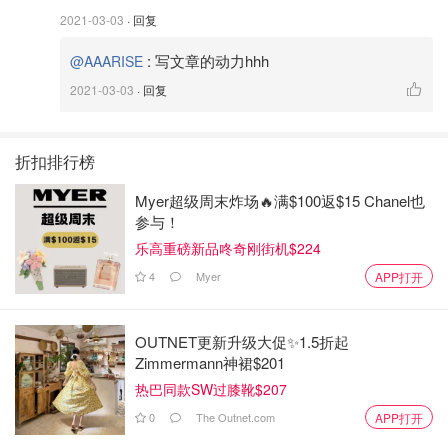
2021-03-03
· 回复
:
写文章的动力hhh
@AAARISE
2021-03-03
· 回复
折扣排行榜
Myer超级周末炸场🔥满$100返$15 Chanel也
参与！
乐高重磅新品咚奇刚街机$224
4
Myer
APP打开
OUTNET更新升级大促✨1.5折起
Zimmermann神裙$201
热巴同款SW过膝靴$207
0
The Outnet.com
APP打开