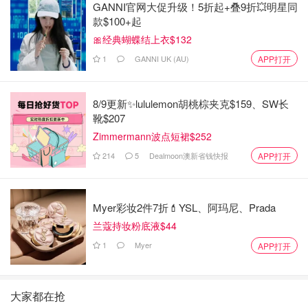
GANNI官网大促升级！5折起+叠9折💥明星同
款$100+起
🎀经典蝴蝶结上衣$132
1
GANNI UK (AU)
APP打开
8/9更新✨lululemon胡桃棕夹克$159、SW长
靴$207
Zimmermann波点短裙$252
214
5
Dealmoon澳新省钱快报
APP打开
Myer彩妆2件7折💄YSL、阿玛尼、Prada
兰蔻持妆粉底液$44
1
Myer
APP打开
大家都在抢