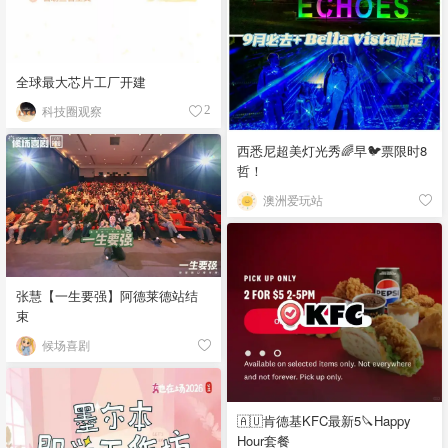
全球最大芯片工厂开建
科技圈观察
2
西悉尼超美灯光秀🌈早🐦票限时8
哲！
澳洲爱玩站
张慧【一生要强】阿德莱德站结
束
候场喜剧
🇦🇺肯德基KFC最新5🔪Happy
Hour套餐