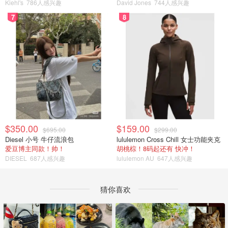
Kiehl's
786人感兴趣
David Jones
744人感兴趣
7
8
$350.00
$159.00
$695.00
$299.00
Diesel 小号 牛仔流浪包
lululemon Cross Chill 女士功能夹克
爱豆博主同款！帅！
胡桃棕！8码起还有 快冲！
DIESEL
687人感兴趣
lululemon AU
647人感兴趣
猜你喜欢