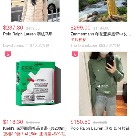
$237.30
$299.00
$419.00
$1494.00
Polo Ralph Lauren 羽绒马甲
Zimmermann 印花亚麻露背中长连衣裙
出片神裙
David Jones
1134人感兴趣
The Outnet.com
853人感兴趣
5
6
$118.30
$150.50
$169.00
$269.00
Kiehl's 保湿面霜礼品套装 (共200ml)
Polo Ralph Lauren 卫衣 四分拉链
变相3.9折！4瓶50ml正装量=$29/瓶