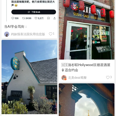
当AI学会骂街：
鸡妹报喜法国实用信息版
1
🇺🇸洛杉矶Hollywood京都居酒屋
🏮适合约会
北美deal蜀黎
3