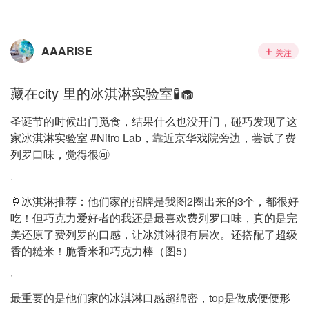
AAARISE
关注
藏在city 里的冰淇淋实验室🧪🧁
圣诞节的时候出门觅食，结果什么也没开门，碰巧发现了这
家冰淇淋实验室 #Nitro Lab，靠近京华戏院旁边，尝试了费
列罗口味，觉得很🉑️
·
🍦冰淇淋推荐：他们家的招牌是我图2圈出来的3个，都很好
吃！但巧克力爱好者的我还是最喜欢费列罗口味，真的是完
美还原了费列罗的口感，让冰淇淋很有层次。还搭配了超级
香的糙米！脆香米和巧克力棒（图5）
·
最重要的是他们家的冰淇淋口感超绵密，top是做成便便形