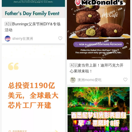
🇦🇺Bunnings父亲节🆓DIY&专场
活动
sherry在澳洲
🇦🇺麦当劳上新！迪拜巧克力开
心果球来啦！
澳洲momo爱吃