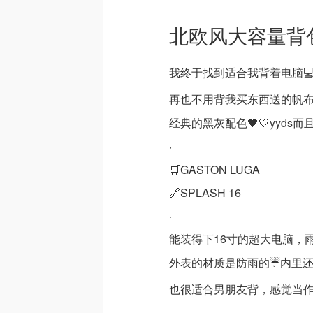
北欧风大容量背
我终于找到适合我背着电脑
再也不用背我买东西送的帆
经典的黑灰配色🖤🤍yyds
·
🛒GASTON LUGA
🔗SPLASH 16
·
能装得下16寸的超大电脑，
外表的材质是防雨的☔️内里
也很适合男朋友背，感觉当作圣
·