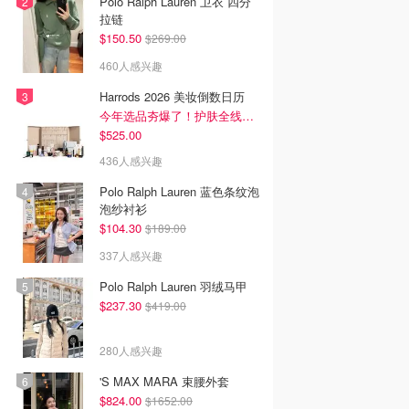
Polo Ralph Lauren 卫衣 四分
拉链
$150.50
$269.00
460人感兴趣
Harrods 2026 美妆倒数日历
今年选品夯爆了！护肤全线都很绝
$525.00
436人感兴趣
Polo Ralph Lauren 蓝色条纹泡
泡纱衬衫
$104.30
$189.00
337人感兴趣
Polo Ralph Lauren 羽绒马甲
$237.30
$419.00
280人感兴趣
'S MAX MARA 束腰外套
$824.00
$1652.00