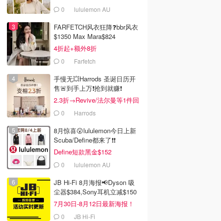
0
lululemon AU
FARFETCH风衣狂降❓bbr风衣
$1350 Max Mara$824
4折起+额外8折
0
Farfetch
手慢无💥Harrods 圣诞日历开
售🚨到手上万❗️抢到就赚❗️
2.3折→Revive/法尔曼等1件回
本！
0
Harrods
8月惊喜😮lululemon今日上新
Scuba/Define都来了❗️❗️
Define短款黑金$152
0
lululemon AU
JB Hi-Fi 8月海报📢Dyson 吸
尘器$384,Sony耳机立减$150
7月30日-8月12日最新海报！
0
JB Hi-Fi