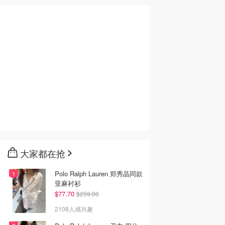
50
$770.00
$801.90
$750.00
$1485.00
o Issey Miyake
Ganni Mini Bou 酒红色
Polo Ralph Lauren 麂皮
G 单肩包
迷你手袋
托特包
elli
GANNI UK (AU)
Mytheresa
去购买
去购买
去购买
大家都在抢
Polo Ralph Lauren 郑秀晶同款
亚麻衬衫
$77.70
$259.00
2108人感兴趣