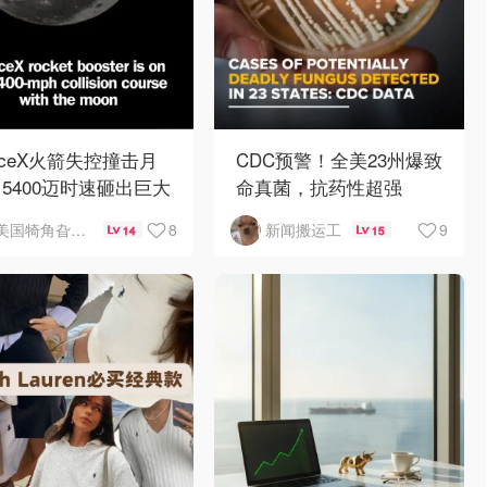
aceX火箭失控撞击月
CDC预警！全美23州爆致
5400迈时速砸出巨大
命真菌，抗药性超强
石坑
8
9
美国犄角旮旯新鲜事
新闻搬运工
14
15