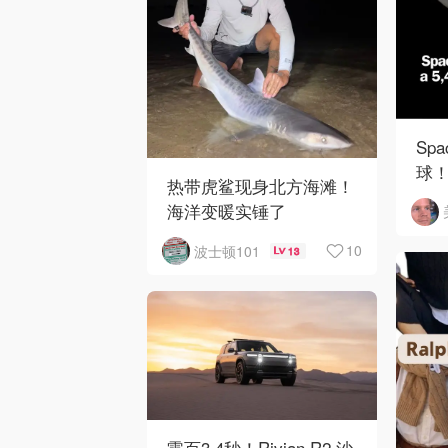
Sp
球！
热带虎鲨现身北方海滩！
陨
海洋变暖实锤了
10
波士顿101
13
零百3.4秒！Rivian R2 沙