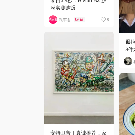
漠实测虐爆
8
汽车君
12
🛍
8件
安特卫普｜真诚推荐，家