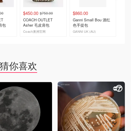
$450.00
$860.00
$487.
00
$750.00
ET
COACH OUTLET
Ganni Small Bou 酒红
Bao Ba
单肩包
Asher 毛皮肩包
色手提包
WRIN
Coach澳洲官网
GANNI UK (AU)
Bernard
去购买
去购买
猜你喜欢