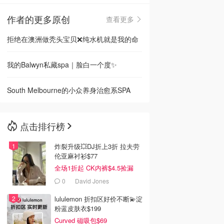
作者的更多原创
查看更多
🇳🇿
新西兰
拒绝在澳洲做秃头宝贝❌纯水机就是我的命
我的Balwyn私藏spa｜脸白一个度✨
South Melbourne的小众养身治愈系SPA
点击排行榜
炸裂升级💥DJ折上3折 拉夫劳
伦亚麻衬衫$77
全场1折起 CK内裤$4.5捡漏
0
David Jones
lululemon 折扣区好价不断💫淀
粉蓝皮肤衣$199
Curved 磁吸包$69