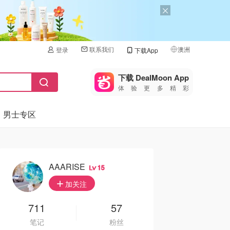
联系我们
澳洲
登录
下载App
🇺🇸
美国
下载 DealMoon App
体验更多精彩
🇨🇳
中国
男士专区
🇨🇦
加拿大
🇬🇧
英国
🇩🇪
德国
AAARISE
15
🇫🇷
加关注
法国
🇮🇹
711
57
意大利
笔记
粉丝
🇦🇺
澳洲