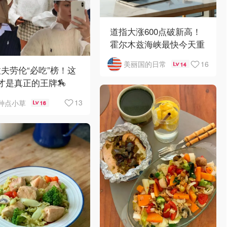
道指大涨600点破新高！
霍尔木兹海峡最快今天重
开
16
美丽国的日常
14
️拉夫劳伦“必吃”榜！这
才是真正的王牌🏇
13
种点小草
16