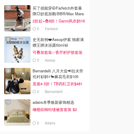
买了就能穿🧥Farfetch外套暴
降💥抄底加鹅/BBR/Max Mara
2折起+叠8折！Ganni风衣$516
0
Farfetch
史无前例❤️Aesop伊索 独家满
赠王牌沐浴露50ml🛀
可叠加套装✅香芹籽护肤套装
$171
0
Aesop
Bernardelli 八月大促📢拉夫劳
伦衬衫$51🐎麻花毛衣$105
直接4.5折！TB四杠卫衣$481
0
Bernardelli
adairs本季焕新家饰精选
橄榄棕榈绗缝被套套装 $2
0
Adairs