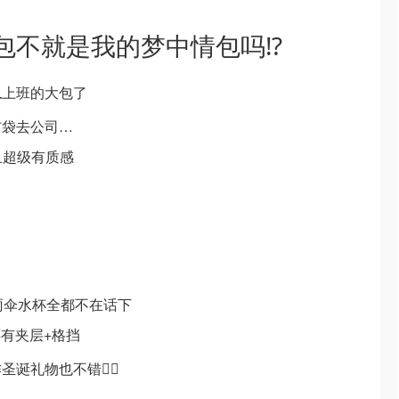
包不就是我的梦中情包吗⁉️
上班的大包了
布袋去公司…
而且超级有质感
雨伞水杯全都不在话下
还有夹层+格挡
诞礼物也不错👍🏻