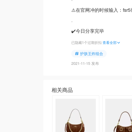
⚠️在官网冲的时候输入：fsr5
·
✔️今日分享完毕
已隐藏1个过期折扣
查看全部
护肤王炸组合
2021-11-15 发布
相关商品