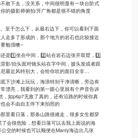
怕不敢下去，没关系，中间很明显有一块台阶式
你的摄影师俯拍/开广角都是很不错的角度
去。至于怎么下，从最右边下，你可以看到下面
被人走多了形成的，那个地方的岩石也比较接近
要勉强噢~
1️⃣坐在中间，2️⃣站在岩石边张开双臂，3️⃣
背影/抬头面对镜头站在字中间，披头发或者跟
悉尼最近风特别大，会给你吹的面目全非…
到底下沙滩上玩玩，海浪特别干净清晰，旁边有
非常漂亮，我看到的第一眼心里就有个声音告诉
然，如p6p7无敌了真的，还有沿路的时候你真
你也会不由自主停下来拍照的
Jump那里看日落，那条山路很难走，很多女生都穿
黑了会很危险，想看日落可以去我上面说的海
🏻等公交的时候也可以顺便在Manly海边出几张