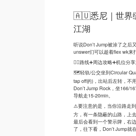
🇦🇺悉尼｜世界缝
江湖
听说Don’t Jump被涂了
unswer们可以趁着flex 
👇🏻路线➕周边攻略➕机位分享如
🗺️轻轨/公交坐到Circular
tap off的)，出站后左转
Don’t Jump Rock，坐16
导航走15-20min。
⚠️要注意的是，当你沿路走
方，有一条隐蔽的山路，上去就
最后会看到一个警示牌，右
了，往下看，Don’t Jump