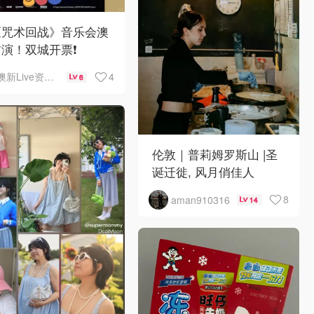
《咒术回战》音乐会澳
演！双城开票❗️
4
澳新Live资讯站
6
伦敦｜普莉姆罗斯山 |圣
诞迁徙, 风月俏佳人
8
aman910316
14