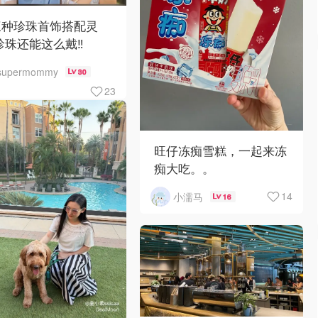
三种珍珠首饰搭配灵
珍珠还能这么戴‼️
supermommy
30
23
旺仔冻痴雪糕，一起来冻
痴大吃。。
14
小濡马
16