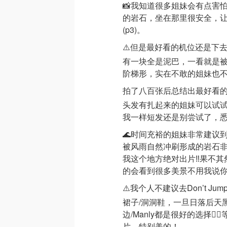
📸我知道很多姐妹会有点害
的岩石，坐在那里很安全，让
(p3)。
⚠️但是最好看的机位还是下
有一块全是泥巴，一看就是
阶梯形，实在不敢的姐妹也不
拍了八百张后总结出最好看的还是
头发有扎起来的姐妹可以试试
我一样短发还是别尝试了，
🌊时间充裕的姐妹非常建议
被风雨自然冲刷形成的岩石
我这个地方绝对出片‼️果不其
的会看到很多美景不用我说
⚠️我个人不建议去Don’t 
裙子/洞洞鞋，一旦日落后天
边/Manly都是很好的选择👍
片，特别美的！