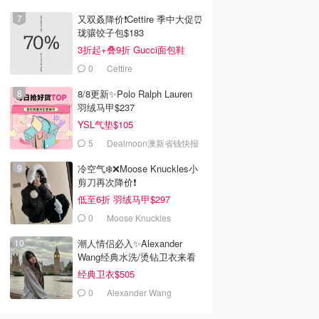
又双叒降价❗️Cettire 季中大促⏰
珑骧饺子包$183
3折起+叠9折 Gucci面包鞋
$991
0
Cettire
8/8更新✨Polo Ralph Lauren
羽绒马甲$237
YSL气垫$105
5
Dealmoon澳新省钱快报
冷空气❄️❌️Moose Knuckles小
剪刀再次降价❗️
低至6折 羽绒马甲$297
0
Moose Knuckles
潮人情侣必入✨Alexander
Wang经典水洗/烫钻卫衣来看
经典卫衣$505
0
Alexander Wang