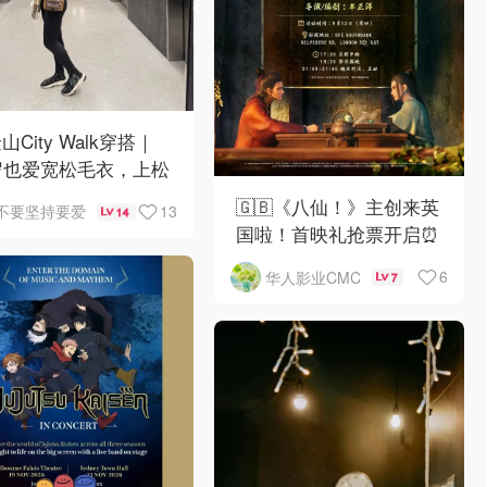
山City Walk穿搭｜
岁也爱宽松毛衣，上松
紧真的很救比例
🇬🇧《八仙！》主创来英
13
不要坚持要爱
14
国啦！首映礼抢票开启⏰
6
华人影业CMC
7