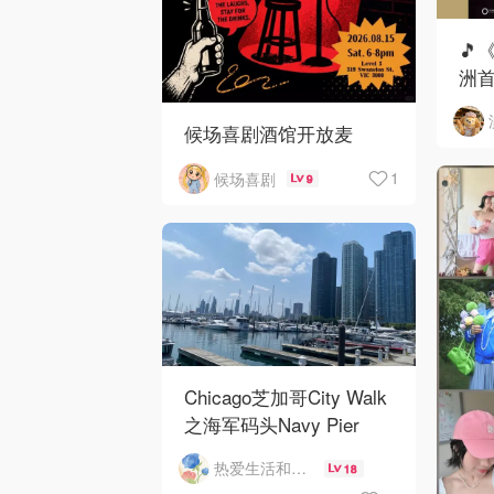
🎵
洲首
候场喜剧酒馆开放麦
1
候场喜剧
9
Chicago芝加哥City Walk
之海军码头Navy Pier
热爱生活和自由的轻舞飞扬
18