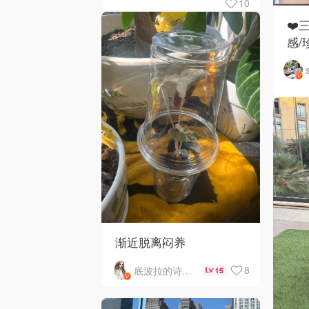
10
❤️
感/
渐近脱离闷养
8
底波拉的诗与歌
15