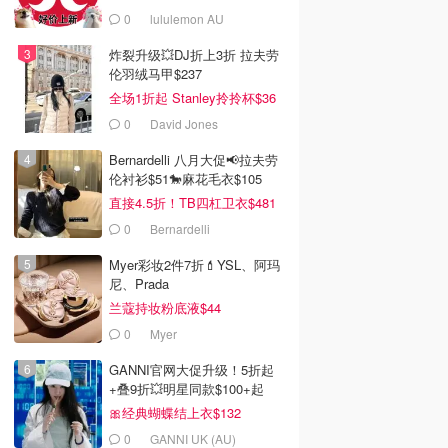
0
lululemon AU
炸裂升级💥DJ折上3折 拉夫劳
伦羽绒马甲$237
全场1折起 Stanley拎拎杯$36
0
David Jones
Bernardelli 八月大促📢拉夫劳
伦衬衫$51🐎麻花毛衣$105
直接4.5折！TB四杠卫衣$481
0
Bernardelli
Myer彩妆2件7折💄YSL、阿玛
尼、Prada
兰蔻持妆粉底液$44
0
Myer
GANNI官网大促升级！5折起
+叠9折💥明星同款$100+起
🎀经典蝴蝶结上衣$132
0
GANNI UK (AU)