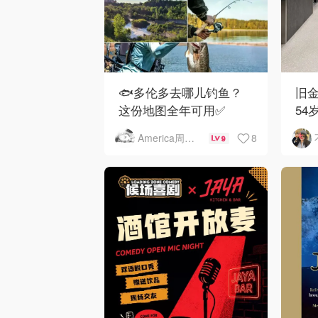
🐟多伦多去哪儿钓鱼？
旧金
这份地图全年可用✅
54
下
8
America周末快讯
9