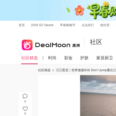
首页
2026 S2 Oweek
早春购物节
点击排行
抢好货
社区
社区精选
时尚
彩妆
护肤
家居厨卫
社区精选
🇦🇺悉尼｜世界缝缝补补 Don’t Jump重出
0
0