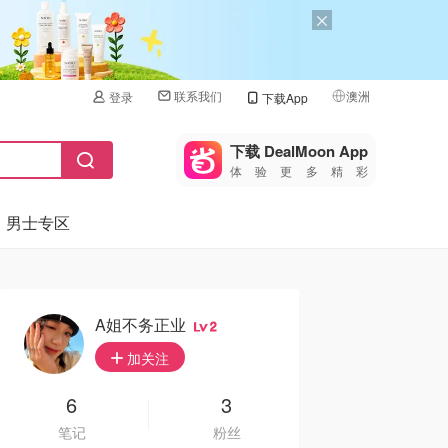
联系我们
澳洲
登录
下载App
🇺🇸
美国
下载 DealMoon App
体验更多精彩
🇨🇳
中国
男士专区
🇨🇦
加拿大
🇬🇧
英国
🇩🇪
德国
A姐不务正业
2
🇫🇷
加关注
法国
🇮🇹
6
3
意大利
笔记
粉丝
🇦🇺
澳洲