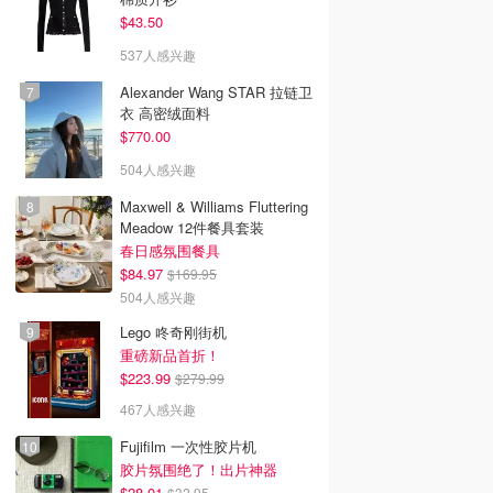
$43.50
537人感兴趣
Alexander Wang STAR 拉链卫
衣 高密绒面料
$770.00
504人感兴趣
Maxwell & Williams Fluttering
Meadow 12件餐具套装
春日感氛围餐具
$84.97
$169.95
504人感兴趣
Lego 咚奇刚街机
重磅新品首折！
$223.99
$279.99
467人感兴趣
Fujifilm 一次性胶片机
胶片氛围绝了！出片神器
$28.01
$32.95