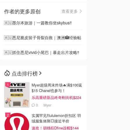
作者的更多原创
查看更多
🇳🇿
新西兰
🇦🇺墨尔本旅游｜一篇教你坐skybus‼️
🇦🇺悉尼脆皮留子骨裂自救｜澳洲🏥经验帖
🇦🇺抓住悉尼vivid小尾巴｜暴走出片攻略‼️
点击排行榜
Myer超级周末炸场🔥满$100返
$15 Chanel也参与！
乐高重磅新品咚奇刚街机$224
0
Myer
实属罕见‼️lululemon折扣区 羽
绒服集体降💥接近半价
速抢！胡桃棕Dfine连帽$144