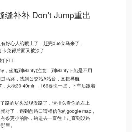
缝补补 Don’t Jump重出
之后又有好心人给喷上了，赶完due立马来了，
wk来打卡免得后面又被涂了
下👇🏻
 Quay，坐船到Manly(注意：到Manly下船是不用
，不用过马路，找到公交站A站台，直接导航
6/167，大概30-40min，166要快一些，下车后跟着
到了路的尽头发现没路了，请抬头看你的左上
对了，遇到岔路口请相信你的google map，
边有条更小的路，钻进去一直往上走直到没路
就在那里。