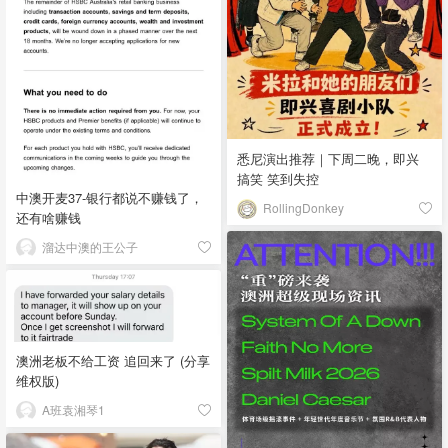
悉尼演出推荐｜下周二晚，即兴
搞笑 笑到失控
中澳开麦37-银行都说不赚钱了，
RollingDonkey
还有啥赚钱
溜达中澳的王公子
澳洲老板不给工资 追回来了 (分享
维权版)
A班袁湘琴1