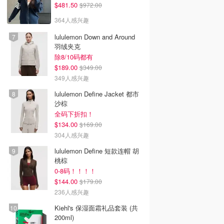
$481.50
$972.00
364人感兴趣
lululemon Down and Around
羽绒夹克
除8/10码都有
$189.00
$349.00
349人感兴趣
lululemon Define Jacket 都市
沙棕
全码下折扣！
$134.00
$169.00
304人感兴趣
lululemon Define 短款连帽 胡
桃棕
0-8码！！！！
$144.00
$179.00
236人感兴趣
Kiehl's 保湿面霜礼品套装 (共
200ml)