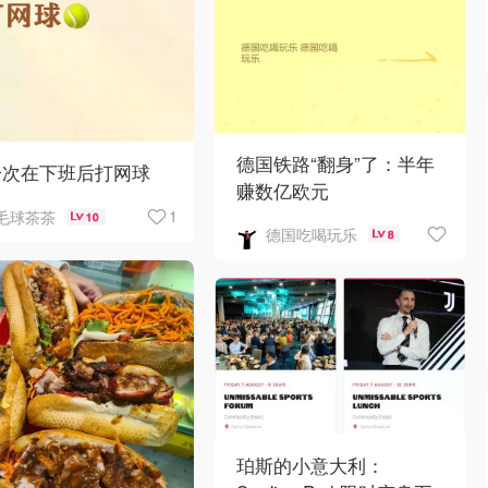
德国铁路“翻身”了：半年
一次在下班后打网球
赚数亿欧元
1
毛球茶茶
10
德国吃喝玩乐
8
珀斯的小意大利：