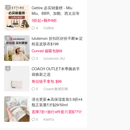
.00
¥499.00
$4.95
Cettire 必买销量榜 - Miu
o 变频破
Joyoung D290 豆浆机
Bonsoy 豆奶 1L
Miu、BBR、加鹅、西太后等
免滤多功能
汇总！
3折起+额外9折
淘宝
Amazon澳洲亚马逊
去购买
去购买
去购买
4
Cettire
lululemon 折扣区好价不断💫淀
粉蓝皮肤衣$199
Curved 磁吸包$69
0
lululemon AU
COACH OUTLET本季腕表手
袋焕新之选
角拉链手拿包 $99
0
Coach澳洲官网
清仓更新🔥高保湿套装3.9折🟰4
瓶正装量‼️才$29/50ml
直降7折⚡旅行4件套只需$77🩷
0
Kiehl's