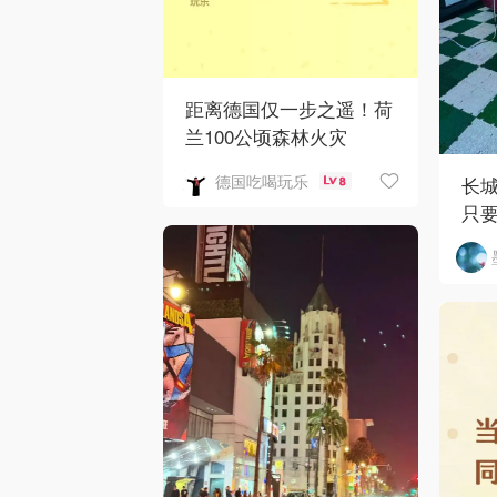
距离德国仅一步之遥！荷
兰100公顷森林火灾
德国吃喝玩乐
长城
8
只要