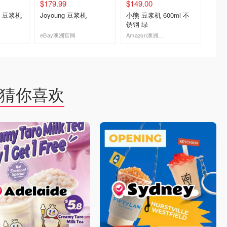
$179.99
$149.00
¥3299
IA 豆浆机
Joyoung 豆浆机
小熊 豆浆机 600ml 不
Joyoung K7Pr
锈钢 绿
壁机
eBay澳洲官网
Amazon澳洲亚马逊
淘宝
去购买
去购买
猜你喜欢