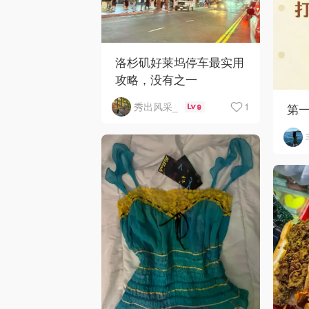
洛杉矶好莱坞停车最实用
攻略，没有之一
1
秀出风采_
第
9