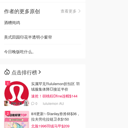
作者的更多原创
查看更多
🇳🇿
新西兰
酒糟炖鸡
美式田园印花半透明小窗帘
今日晚饭吃什么。
点击排行榜
实属罕见‼️lululemon折扣区 羽
绒服集体降💥接近半价
速抢！胡桃棕Dfine连帽$144
0
lululemon AU
8/6更新✨Stanley拎拎杯$36，
拉夫劳伦拉链卫衣$150
北脸1996羽绒马甲$209