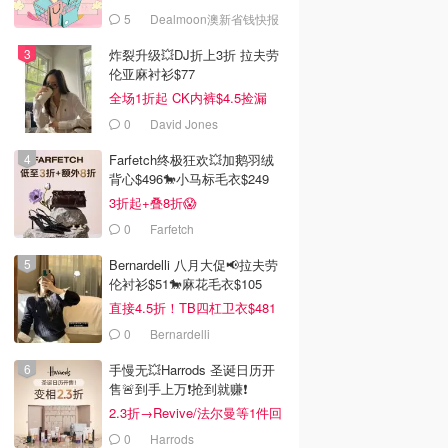
5
Dealmoon澳新省钱快报
炸裂升级💥DJ折上3折 拉夫劳
伦亚麻衬衫$77
全场1折起 CK内裤$4.5捡漏
0
David Jones
Farfetch终极狂欢💥加鹅羽绒
背心$496🐎小马标毛衣$249
3折起+叠8折😱
0
Farfetch
Bernardelli 八月大促📢拉夫劳
伦衬衫$51🐎麻花毛衣$105
直接4.5折！TB四杠卫衣$481
0
Bernardelli
手慢无💥Harrods 圣诞日历开
售🚨到手上万❗️抢到就赚❗️
2.3折→Revive/法尔曼等1件回
本！
0
Harrods