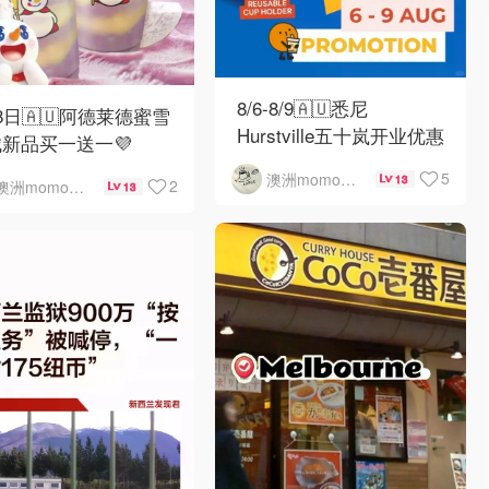
8/6-8/9🇦🇺悉尼
8日🇦🇺阿德莱德蜜雪
Hurstville五十岚开业优惠
新品买一送一💜
5
澳洲momo爱吃
13
2
澳洲momo爱吃
13