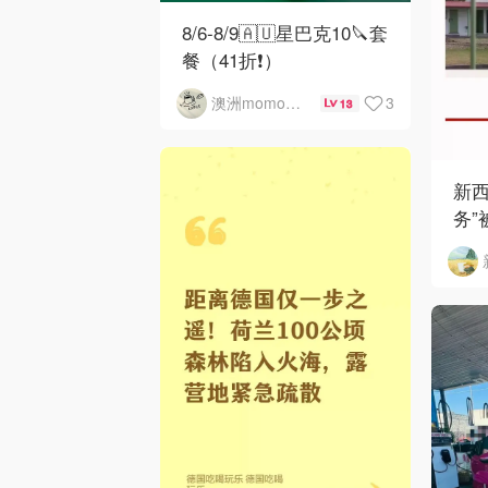
8/6-8/9🇦🇺星巴克10🔪套
餐（41折❗）
3
澳洲momo爱吃
13
新西
务”