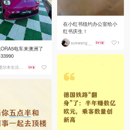
在小红书纽约办公室给小
红书庆生！
1
suewang__
12
ORA5电车来澳洲了
33990
墨尔本生活指南
3