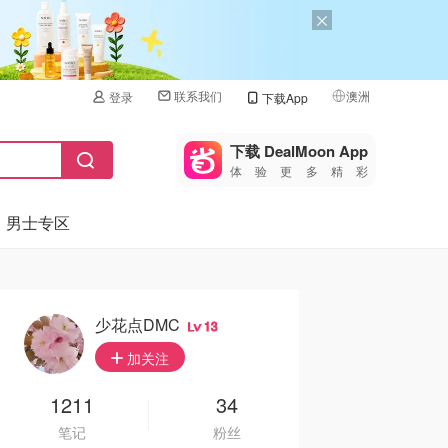
联系我们
澳洲
登录
下载App
🇺🇸
美国
下载 DealMoon App
体验更多精彩
🇨🇳
中国
男士专区
🇨🇦
加拿大
🇬🇧
英国
🇩🇪
德国
少花点DMC
13
🇫🇷
加关注
法国
🇮🇹
1211
34
意大利
笔记
粉丝
🇦🇺
澳洲