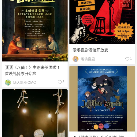
候场喜剧酒馆开放麦
候场喜剧
1
🇬🇧《八仙！》主创来英国啦！
首映礼抢票开启⏰
华人影业CMC
5