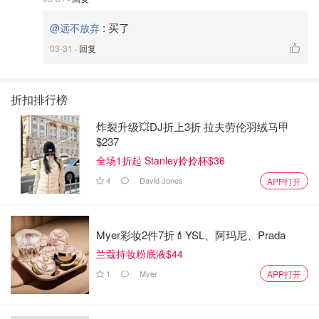
:
买了
@远不放弃
03-31
· 回复
折扣排行榜
炸裂升级💥DJ折上3折 拉夫劳伦羽绒马甲
$237
全场1折起 Stanley拎拎杯$36
4
David Jones
APP打开
Myer彩妆2件7折💄YSL、阿玛尼、Prada
兰蔻持妆粉底液$44
1
Myer
APP打开