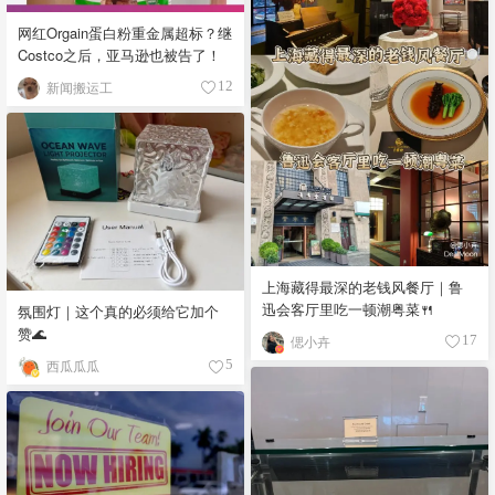
网红Orgain蛋白粉重金属超标？继
Costco之后，亚马逊也被告了！
新闻搬运工
12
上海藏得最深的老钱风餐厅｜鲁
迅会客厅里吃一顿潮粤菜🍴
氛围灯｜这个真的必须给它加个
赞🌊
偲小卉
17
西瓜瓜瓜
5