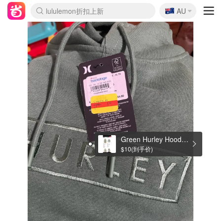
🇦🇺
Sasa美妆护肤3.5折
AU
lululemon折扣上新
SSENSE年中2.5折
FreshBeauty好价汇总
Cettire降价+叠9折
WWS Coles超市实拍
viagogo二手票捡漏
Myer超级周末
The Outnet奢牌1折起
David Jones 3折起
Flannels大牌1折
Perfumes Club护肤1折
AMIRO面罩$251
Amazon折扣汇总
eToro入金$200送$50
Amazon数码好物
ICONIC本周7.5折
ThedoubleF高奢地板价
Moose Knuckles 6折
丝芙兰5折起
EUFY摄像头$98
Selenichast首饰2折
Trip机票酒店促销
YSL送5件彩妆礼
Amazon家居好物
Amazon美妆护肤
雅漾大喷$8
过敏原检测盒$33
伊索独家赠50ml沐浴露
科颜氏高保湿面霜$29
SEALIFE海洋馆门票6折
丝塔芙大白罐$16
订阅Newsletter送香薰
Cult Beauty 6.8折
Harrods圣诞日历$525
LN-CC奢牌私促3折
d'Alba空姐喷雾$16
EVE LOM套装£56
Bernardelli独家4折
Adore Beauty 6折起
CT圣诞日历
Mytheresa奢品2.7折
Luxury Escapes 9折
Currentbody美容仪$881
MOON Garden Live
Roborock扫地机$649
Tingo Life水杯$24
Valentino官网5折
CR洗护套装$23
修丽可4件套$159
Myer彩妆2件7折
GANNI官网4.5折
Stylevana韩妆4折
Tessabit高奢8.5折
OGX洗发水$11
Amazon阿德莱德次日达
卡诗8.5折+赠礼
Philips Hue灯具8折
Green Hurley Hoodie - Macy's
$10(到手价)