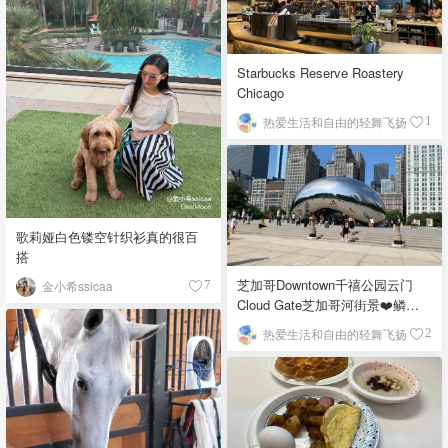
Starbucks Reserve Roastery
Chicago
热爱生活和自由的轻舞飞扬
1
歌莉娅白色镂空针织衫真的很百
搭
芝加哥Downtown千禧公园云门
金小希ssicaa
7
Cloud Gate芝加哥河街景❤️鳞次
栉比的高楼
热爱生活和自由的轻舞飞扬
2