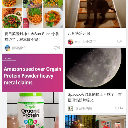
八月快乐开启
夏日菜园封神！🍅Sun Sugar小番
茄绝了，根本摘不完！
weirdo小马甲
8
狐狸很忙
8
SpaceX火箭真的撞上月球了！首
批现场照片曝光
瓜田里的猹
14