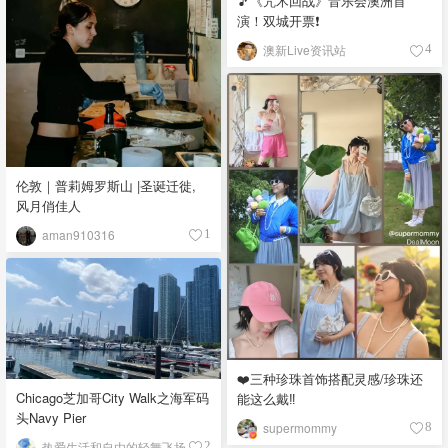
🎵《咒术回战》音乐会澳洲首
演！双城开票❗️
澳新Live资讯站
4
伦敦｜普莉姆罗斯山 |圣诞迁徙,
风月俏佳人
aman910316
1
❤️三种珍珠首饰搭配灵感/珍珠还
Chicago芝加哥City Walk之海军码
能这么戴‼️
头Navy Pier
supermommy
8
热爱生活和自由的轻舞飞扬
2