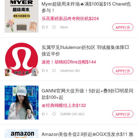
Myer超级周末炸场🔥满$100返$15 Chanel也
参与！
乐高重磅新品咚奇刚街机$224
3
Myer
APP打开
实属罕见‼️lululemon折扣区 羽绒服集体降💥
接近半价
速抢！胡桃棕Dfine连帽$144
4
lululemon AU
APP打开
GANNI官网大促升级！5折起+叠9折💥明星同
款$100+起
🎀经典蝴蝶结上衣$132
1
GANNI UK (AU)
APP打开
Amazon美妆冬促2.9折起❄️OGX洗发水$11 雅