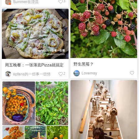
Summer在漂流
3
野生黑莓？
周五晚餐：一张薄底Pizza就搞定
Lovemay
opfans的一些事一些情
2