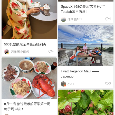
SpaceX 168亿美元“芯片神厂”
Terafab落户德州！
休斯顿101
4
500机票的东京体验我给到夯
西雅图小雨帽
6
Hyatt Regency Maui ——
Japengo
小a1
3
8月生活 熬过最难的开学第一周
终于周末啦！