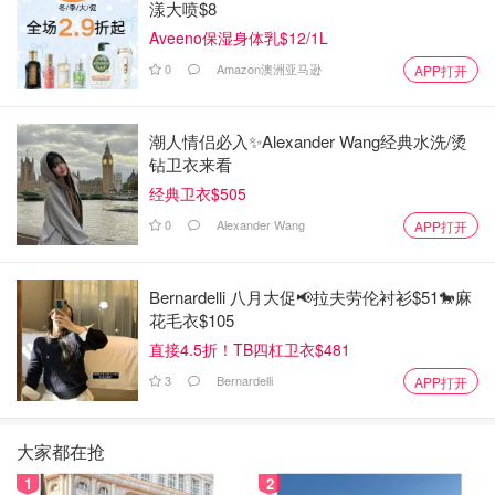
漾大喷$8
Aveeno保湿身体乳$12/1L
0
Amazon澳洲亚马逊
APP打开
潮人情侣必入✨Alexander Wang经典水洗/烫
钻卫衣来看
经典卫衣$505
0
Alexander Wang
APP打开
Bernardelli 八月大促📢拉夫劳伦衬衫$51🐎麻
花毛衣$105
直接4.5折！TB四杠卫衣$481
3
Bernardelli
APP打开
大家都在抢
1
2