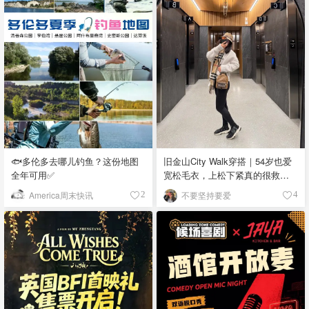
🐟多伦多去哪儿钓鱼？这份地图
旧金山City Walk穿搭｜54岁也爱
全年可用✅
宽松毛衣，上松下紧真的很救比
例
America周末快讯
不要坚持要爱
2
4