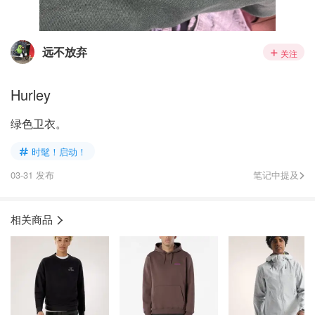
远不放弃
关注
Hurley
绿色卫衣。
时髦！启动！
03-31 发布
笔记中提及
相关商品