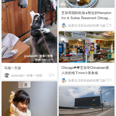
芝加哥国际机场✈️附近的Hampton
Inn & Suites Rosemont Chicago
O'Hare自助早餐
热爱生活和自由的轻舞飞扬
1
Chicago☘️💖芝加哥Chinatown唐
马场一天游
人街的地下mini小美食城
opfans的一些事一些情
1
热爱生活和自由的轻舞飞扬
1