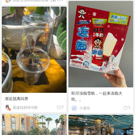
旺仔冻痴雪糕，一起来冻痴大
渐近脱离闷养
吃。。
底波拉的诗与歌
2
小濡马
3