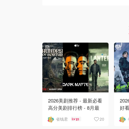
2026美剧推荐 - 最新必看
20
高分美剧排行榜 - 8月最
好看
新: 《​​足球教练 》第四季
新
20
省钱君
21
回归！
爱 