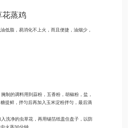
草花蒸鸡
低油低脂，易消化不上火，而且便捷，油烟少，
晚，腌制的调料用到蒜粉，五香粉，胡椒粉，盐，
丢糖提鲜，拌匀后再加入玉米淀粉拌匀，最后滴
，加入洗净的虫草花，再用锡箔纸盖住盘子，以防
中火蒸30分钟