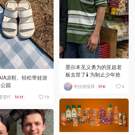
墨尔本见义勇为的亚超老
板去世了🕯️ 为制止少年抢
VAIA凉鞋、轻松带娃游
劫，竟被当街围殴致死！
水公园
4
考拉情报局
8
19
雯雯吖
17