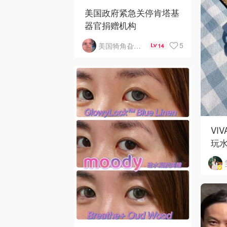
美国政府紧急关停肯塔基
器官捐赠机构
5
美国犄角旮旯新鲜事
14
VI
玩