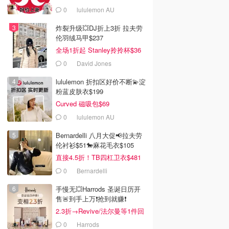
0
lululemon AU
炸裂升级💥DJ折上3折 拉夫劳
伦羽绒马甲$237
全场1折起 Stanley拎拎杯$36
0
David Jones
lululemon 折扣区好价不断💫淀
粉蓝皮肤衣$199
Curved 磁吸包$69
0
lululemon AU
Bernardelli 八月大促📢拉夫劳
伦衬衫$51🐎麻花毛衣$105
直接4.5折！TB四杠卫衣$481
0
Bernardelli
手慢无💥Harrods 圣诞日历开
售🚨到手上万❗️抢到就赚❗️
2.3折→Revive/法尔曼等1件回
本！
0
Harrods