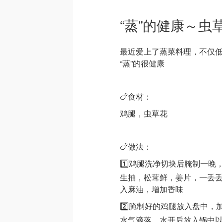
“蒸”的健康～虫
最近爱上了蒸菜料理，不仅
“蒸”的很健康
🍗食材：
鸡腿，虫草花
🍗做法：
1️⃣鸡腿洗净切块后腌制一
生抽，松茸鲜，姜片，一丢
入麻油，增加香味
2️⃣腌制好的鸡腿放入盘中
水气滴落，水开后放入锅中以