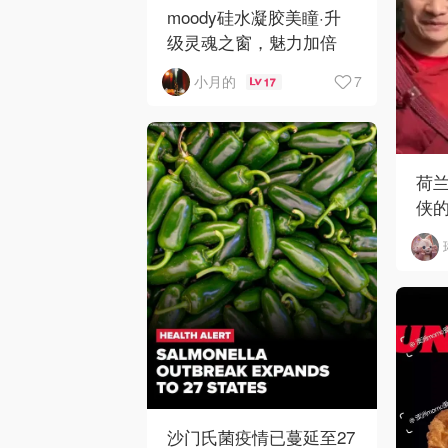
moody硅水凝胶美瞳·升
级灵魂之窗，魅力加倍
7
小月的
17
荷
侠
哥
沙门氏菌疫情已蔓延至27