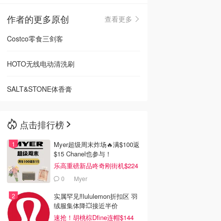
作者的更多原创
查看更多
🇳🇿
新西兰
Costco零食三剑客
HOTO无线电动清洗刷
SALT&STONE体香膏
点击排行榜
Myer超级周末炸场🔥满$100返
$15 Chanel也参与！
乐高重磅新品咚奇刚街机$224
0
Myer
实属罕见‼️lululemon折扣区 羽
绒服集体降💥接近半价
速抢！胡桃棕Dfine连帽$144