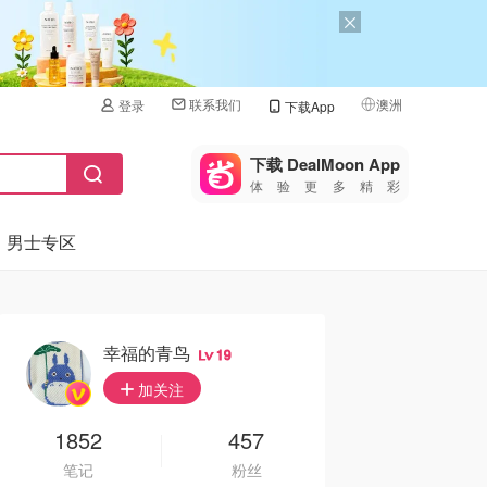
联系我们
澳洲
登录
下载App
🇺🇸
美国
下载 DealMoon App
体验更多精彩
🇨🇳
中国
男士专区
🇨🇦
加拿大
🇬🇧
英国
🇩🇪
德国
幸福的青鸟
19
🇫🇷
加关注
法国
🇮🇹
1852
457
意大利
笔记
粉丝
🇦🇺
澳洲