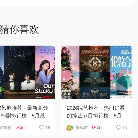
猜你喜欢
26韩剧推荐 - 最新高分
2026综艺推荐 - 热门好看
韩剧排行榜 - 8月最
的综艺节目排行榜 - 8月
：丁海寅《我的荒糖恋
最新:《​​伦敦合伙人》回
18
18
省钱君
省钱君
21
21
》上线❣️
归啦