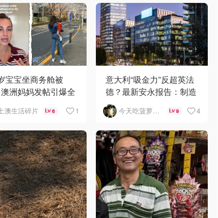
1岁宝宝坐商务舱被
意大利“吸金力”反超英法
？澳洲妈妈发帖引爆全
德？最新安永报告：制造
争议
业与AI成投资新宠！
1
4
土澳生活碎片
今天吃菠萝披萨了吗
6
9