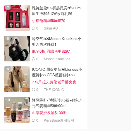
雅诗兰黛2.2折起甩卖📢200ml
原生液$95 DW妆前乳$6
小棕瓶精华50ml$70
0
Sasa AU
冷空气❄️❌️Moose Knuckles小
剪刀再次降价❗️
低至6折 羽绒马甲$297
0
Moose Knuckles
ICONIC 周促更新💓Lioness小
鹿裤$66 COS芭蕾鞋$153
7.5折 拉夫劳伦老干部夹克
$419
0
THE ICONIC
降降降‼️卡诗限时8.5折+赠礼⚡
元气姜精华$86/90ml
山茶花护发油$100🌺
0
Kerastase澳洲官网