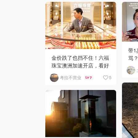
带
金价跌了也挡不住！六福
骂
珠宝澳洲加速开店，看好
网
华人购买力
5
考拉不营业
7