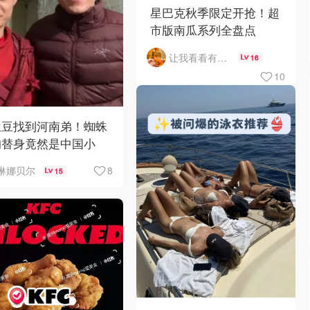
星巴克秋季限定开抢！超
市版南瓜系列全盘点
让我看看有啥好吃的
16
10
兰豆找到河南弟！蜘蛛
的替身竟然是中国小
？！
8
琳娜贝尔
15