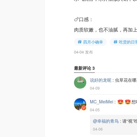
🍗口感：
肉质软嫩，也不油腻，再加上虫草花
四月小确幸
吃货的日
04-04 发布
最新评论
3
说好的龙呢
:
虫草花在哪
04-09
MC_MeiMei
:
想
04-05
@幸福的青鸟
:
请“视”
04-06