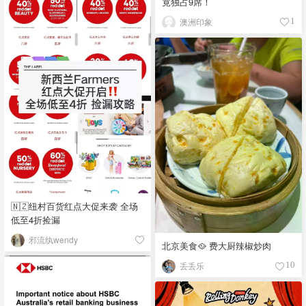
竟独占9席！
澳洲印象
1
🇳🇿纽村百货红点大促来袭 全场
低至4折捡漏
邪流纨wendy
北京美食🥘 费大厨辣椒炒肉
丢丢乐
10