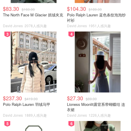
$83.30
$104.30
$160.00
$189.00
The North Face M Glacier 抓绒夹克
Polo Ralph Lauren 蓝色条纹泡泡纱
衬衫
David Jones
2078人感兴趣
David Jones
1951人感兴趣
3
4
$237.30
$27.30
$419.00
$89.00
Polo Ralph Lauren 羽绒马甲
Lioness Moonlit露背系带蝴蝶结 连
衣裙
David Jones
1889人感兴趣
David Jones
1226人感兴趣
5
6