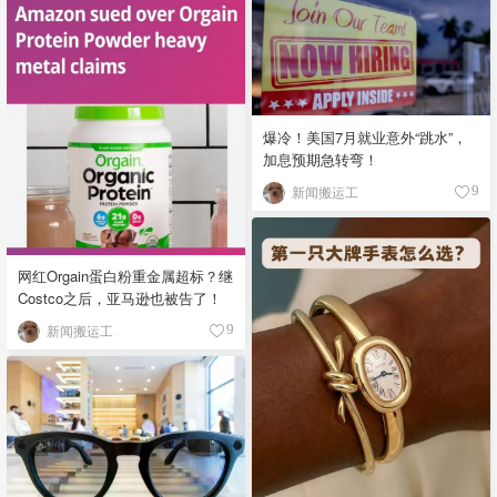
爆冷！美国7月就业意外“跳水”，
加息预期急转弯！
新闻搬运工
9
网红Orgain蛋白粉重金属超标？继
Costco之后，亚马逊也被告了！
新闻搬运工
9