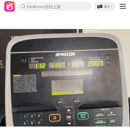
🇦🇺
Sasa美妆护肤3.5折
AU
lululemon折扣上新
SSENSE年中3折
FreshBeauty好价汇总
Cettire降价+叠9折
WWS Coles超市实拍
viagogo二手票捡漏
Myer超级周末1折
The Outnet奢牌1折起
David Jones 3折起
Flannels大牌1折
Perfumes Club护肤1折
AMIRO返校季6.2折
Amazon折扣汇总
eToro入金$200送$50
Amazon数码好物
ICONIC本周7.5折
ThedoubleF高奢地板价
Moose Knuckles 6折
丝芙兰5折起
EUFY官网3.7折起
Selenichast首饰2折
Trip机票酒店促销
YSL送5件彩妆礼
Amazon家居好物
Amazon美妆护肤
雅漾大喷$8
过敏原检测盒$33
伊索独家赠50ml沐浴露
科颜氏清仓3折
SEALIFE海洋馆门票6折
丝塔芙大白罐$16
订阅Newsletter送香薰
Cult Beauty 6.8折
Harrods圣诞日历2.3折
LN-CC奢牌私促3折
d'Alba空姐喷雾$16
EVE LOM套装逆天2折
Bernardelli独家4折
Adore Beauty 6折起
CT圣诞日历
Mytheresa奢品2.7折
Luxury Escapes 9折
Currentbody美容仪9折
MOON Garden Live
Roborock扫地机3.7折
Tingo Life水杯$24
Valentino官网5折
CR洗发护发6.3折
修丽可套装7.4折
Myer彩妆2件7折
GANNI官网4.5折
Stylevana韩妆4折
Tessabit高奢8.5折
OGX洗护4折
Amazon阿德莱德次日达
卡诗8.5折+赠礼
Philips Hue灯具8折