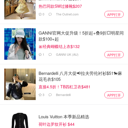
热巴同款SW过膝靴$207
0
The Outnet.com
APP打开
GANNI官网大促升级！5折起+叠9折💥明星同
款$100+起
🎀经典蝴蝶结上衣$132
1
GANNI UK (AU)
APP打开
Bernardelli 八月大促📢拉夫劳伦衬衫$51🐎麻
花毛衣$105
直接4.5折！TB四杠卫衣$481
3
Bernardelli
APP打开
Louis Vuitton 本季新品精选
荷叶边罗纹开衫 $44