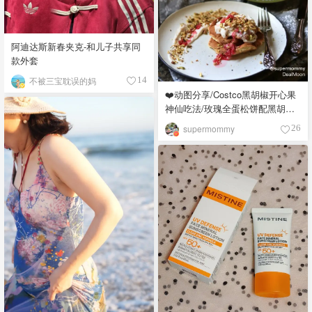
阿迪达斯新春夹克-和儿子共享同
款外套
不被三宝耽误的妈
14
❤️动图分享/Costco黑胡椒开心果
神仙吃法/玫瑰全蛋松饼配黑胡椒
开心果碎太惊艳😍
supermommy
26