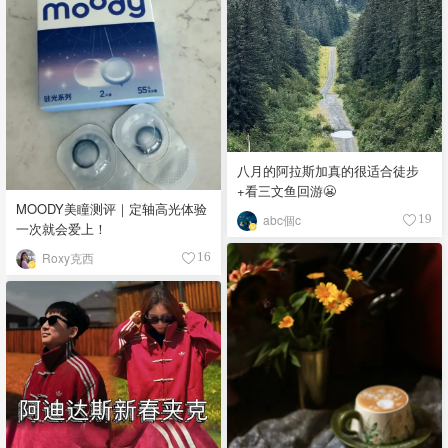
八月的阿拉斯加真的很适合徒步
+看三文鱼回游😬
MOODY美瞳测评｜定轴高光体验
abc個c
19
一次就会爱上！
Roxy克西
16