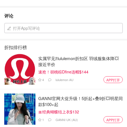
评论
打开App写评论
折扣排行榜
实属罕见‼️lululemon折扣区 羽绒服集体降💥
接近半价
速抢！胡桃棕Dfine连帽$144
4
lululemon AU
APP打开
GANNI官网大促升级！5折起+叠9折💥明星同
款$100+起
🎀经典蝴蝶结上衣$132
1
GANNI UK (AU)
APP打开