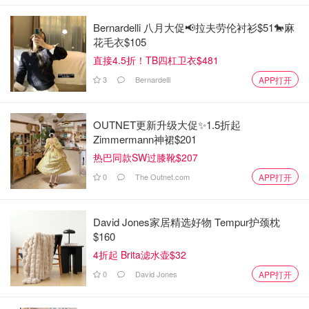
Bernardelli 八月大促📢拉夫劳伦衬衫$51🐎麻
花毛衣$105
直接4.5折！TB四杠卫衣$481
3
Bernardelli
APP打开
OUTNET更新升级大促✨1.5折起
Zimmermann神裙$201
热巴同款SW过膝靴$207
0
The Outnet.com
APP打开
David Jones家居精选好物 Tempur护颈枕
$160
4折起 Brita滤水壶$32
0
David Jones
APP打开