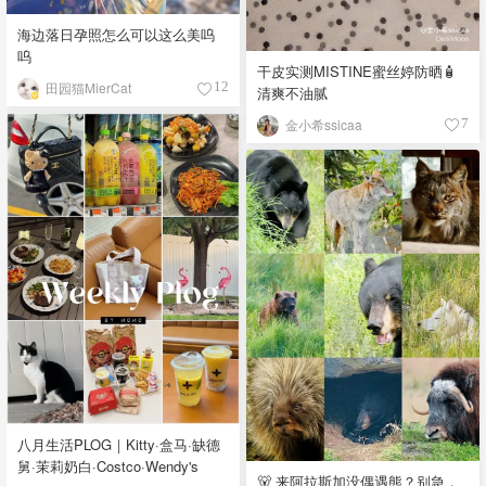
海边落日孕照怎么可以这么美呜
呜
干皮实测MISTINE蜜丝婷防晒🧴
田园猫MierCat
12
清爽不油腻
金小希ssicaa
7
八月生活PLOG｜Kitty·盒马·缺德
舅·茉莉奶白·Costco·Wendy's
🐻 来阿拉斯加没偶遇熊？别急，