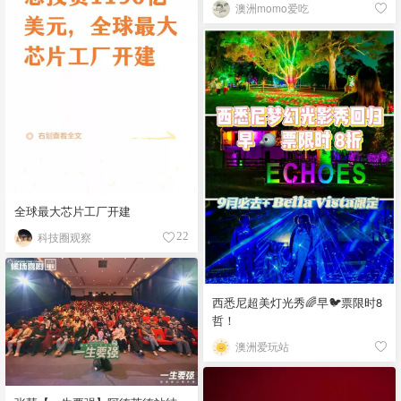
澳洲momo爱吃
全球最大芯片工厂开建
科技圈观察
22
西悉尼超美灯光秀🌈早🐦票限时8
哲！
澳洲爱玩站