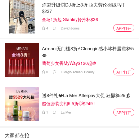
炸裂升级💥DJ折上3折 拉夫劳伦羽绒马甲
$237
全场1折起 Stanley拎拎杯$36
4
David Jones
APP打开
Armani无门槛8折⚡️Cleangirl感小冰棒唇釉$55
👄
葡萄少女香MyWay$120起🍇
0
Giorgio Armani Beauty
APP打开
送8件礼❤️La Mer Afterpay大促 狂撒$529💰
超值套装变相5.5折💥$249！
1
La Mer
APP打开
大家都在抢