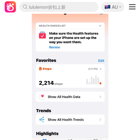
🇦🇺
Sasa美妆护肤3.5折
AU
lululemon折扣上新
SSENSE年中2.5折
FreshBeauty好价汇总
Cettire降价+叠9折
WWS Coles超市实拍
viagogo二手票捡漏
Myer折扣汇总
The Outnet奢牌1折起
David Jones 3折起
Flannels大牌1折
Perfumes Club护肤1折
AMIRO面罩$251
Amazon折扣汇总
eToro入金$200送$50
Amazon数码好物
ICONIC本周7.5折
ThedoubleF高奢地板价
Moose Knuckles 6折
EUFY摄像头$98
Selenichast首饰2折
Trip机票酒店促销
YSL送5件彩妆礼
Amazon家居好物
Amazon美妆护肤
雅漾大喷$8
过敏原检测盒$33
科颜氏高保湿面霜$29
SEALIFE海洋馆门票6折
丝塔芙大白罐$16
订阅Newsletter送香薰
Cult Beauty 6.8折
Harrods圣诞日历$525
LN-CC奢牌私促3折
d'Alba空姐喷雾$16
EVE LOM套装£56
Bernardelli独家4折
Adore Beauty 6折起
CT圣诞日历
Mytheresa奢品2.7折
Luxury Escapes 9折
Currentbody美容仪$881
MOON Garden Live
Roborock扫地机$649
Tingo Life水杯$24
Valentino官网5折
CR洗护套装$23
修丽可4件套$159
GANNI官网4.5折
Stylevana韩妆4折
Tessabit高奢8.5折
OGX洗发水$11
Amazon阿德莱德次日达
卡诗8.5折+赠礼
Philips Hue灯具8折
La Mer送8件礼值$529