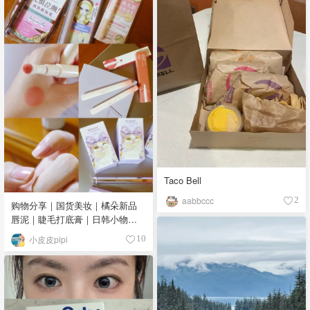
Taco Bell
aabbccc
2
购物分享｜国货美妆｜橘朵新品
唇泥｜睫毛打底膏｜日韩小物｜
眼线笔｜美甲DIY💅
小皮皮pipi
10