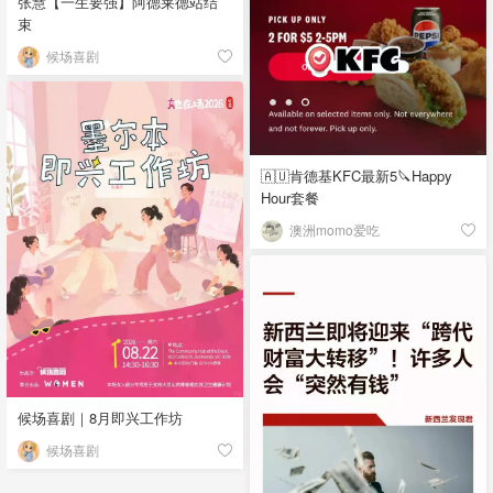
张慧【一生要强】阿德莱德站结
束
候场喜剧
🇦🇺肯德基KFC最新5🔪Happy
Hour套餐
澳洲momo爱吃
候场喜剧｜8月即兴工作坊
候场喜剧