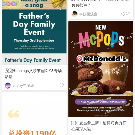
兴兴都讲了
科技圈观察
17
🇦🇺Bunnings父亲节🆓DIY&专场
活动
sherry在澳洲
🇦🇺麦当劳上新！迪拜巧克力开
心果球来啦！