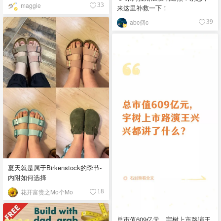
maggie
33
来这里补救一下！
abc個c
39
夏天就是属于Birkenstock的季节-
内附如何选择
花开富贵之Mo个Mo
18
总市值609亿元，宇树上市路演王