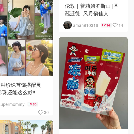
伦敦｜普莉姆罗斯山 |圣
诞迁徙, 风月俏佳人
14
aman910316
14
三种珍珠首饰搭配灵
珍珠还能这么戴‼️
supermommy
30
30