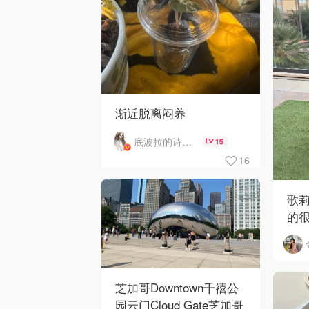
渐近脱离闷养
底波拉的诗与歌
15
16
歌
的
芝加哥Downtown千禧公
园云门Cloud Gate芝加哥