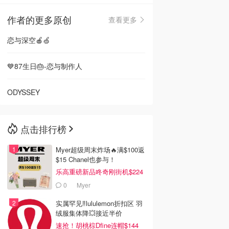
作者的更多原创
查看更多
🇳🇿
新西兰
恋与深空🍎🍏
💙87生日🎂-恋与制作人
ODYSSEY
点击排行榜
Myer超级周末炸场🔥满$100返
$15 Chanel也参与！
乐高重磅新品咚奇刚街机$224
0
Myer
实属罕见‼️lululemon折扣区 羽
绒服集体降💥接近半价
速抢！胡桃棕Dfine连帽$144