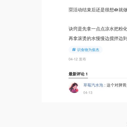
🈳活动结束后还是很想🪷就
诀窍是先拿一点点凉水把粉
再拿滚烫的水慢慢边搅拌边
识食物为俊杰
04-12 发布
最新评论
1
草莓汽水泡
:
这个对脾胃
04-13