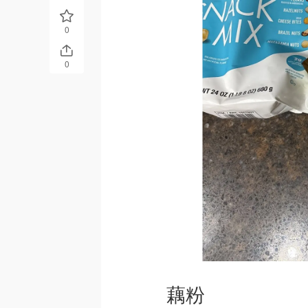
0
0
藕粉