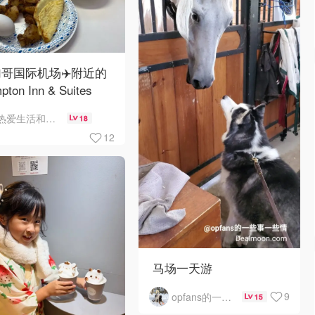
哥国际机场✈️附近的
pton Inn & Suites
emont Chicago
热爱生活和自由的轻舞飞扬
18
Hare自助早餐
12
马场一天游
9
opfans的一些事一些情
15