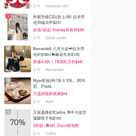
0
lululemon AU
炸裂升级💥DJ折上3折 拉夫劳
伦羽绒马甲$237
全场1折起 Stanley拎拎杯$36
0
David Jones
Bernardelli 八月大促📢拉夫劳
伦衬衫$51🐎麻花毛衣$105
直接4.5折！TB四杠卫衣$481
0
Bernardelli
Myer彩妆2件7折💄YSL、阿玛
尼、Prada
兰蔻持妆粉底液$44
0
Myer
又双叒降价❗️Cettire 季中大促⏰
珑骧饺子包$183
3折起+叠9折 Gucci面包鞋
$991
0
Cettire