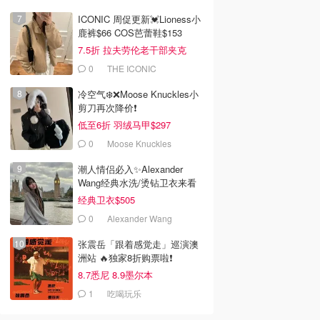
ICONIC 周促更新💓Lioness小
鹿裤$66 COS芭蕾鞋$153
7.5折 拉夫劳伦老干部夹克
$419
0
THE ICONIC
冷空气❄️❌️Moose Knuckles小
剪刀再次降价❗️
低至6折 羽绒马甲$297
0
Moose Knuckles
潮人情侣必入✨Alexander
Wang经典水洗/烫钻卫衣来看
经典卫衣$505
0
Alexander Wang
张震岳「跟着感觉走」巡演澳
洲站 🔥独家8折购票啦❗️
8.7悉尼 8.9墨尔本
1
吃喝玩乐