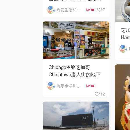
河街景❤️鳞次栉比的高楼
7
热爱生活和自由的轻舞飞扬
18
芝加
Ham
Ros
O'
Chicago☘️💖芝加哥
Chinatown唐人街的地下
mini小美食城
热爱生活和自由的轻舞飞扬
18
12