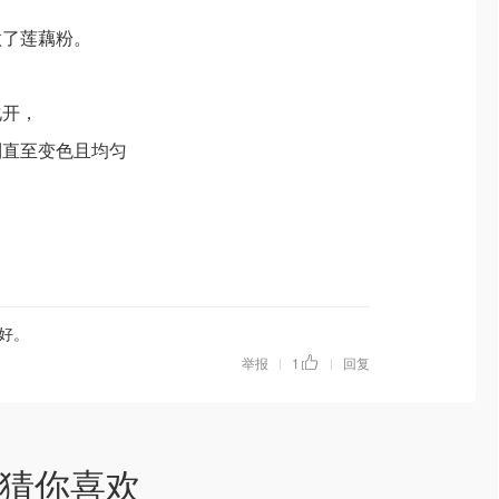
做了莲藕粉。
化开，
到直至变色且均匀
好。
举报
1
回复
|
|
猜你喜欢