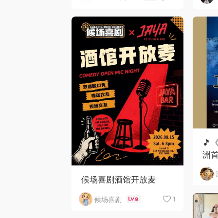
🎵
洲首
候场喜剧酒馆开放麦
1
候场喜剧
9