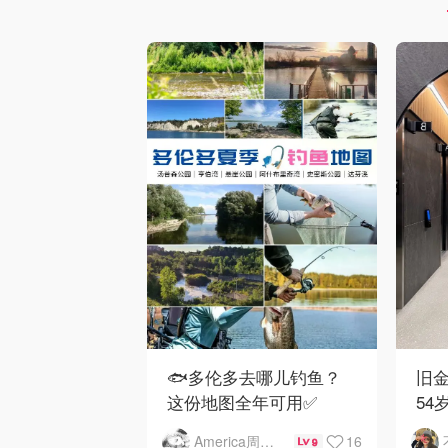
🐟多伦多去哪儿钓鱼？
旧金
这份地图全年可用✅
54
下
16
America周末快讯
9