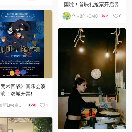
国啦！首映礼抢票开启⏰
6
华人影业CMC
7
《咒术回战》音乐会澳
演！双城开票❗️
4
澳新Live资讯站
6