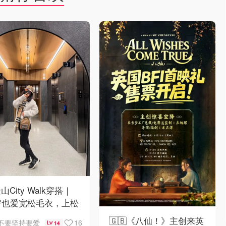
山City Walk穿搭｜
岁也爱宽松毛衣，上松
紧真的很救比例
🇬🇧《八仙！》主创来英
16
不要坚持要爱
14