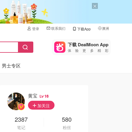
联系我们
澳洲
登录
下载App
🇺🇸
美国
下载 DealMoon App
体验更多精彩
🇨🇳
中国
男士专区
🇨🇦
加拿大
🇬🇧
英国
🇩🇪
德国
黄宝
16
🇫🇷
加关注
法国
🇮🇹
2387
580
意大利
笔记
粉丝
🇦🇺
澳洲