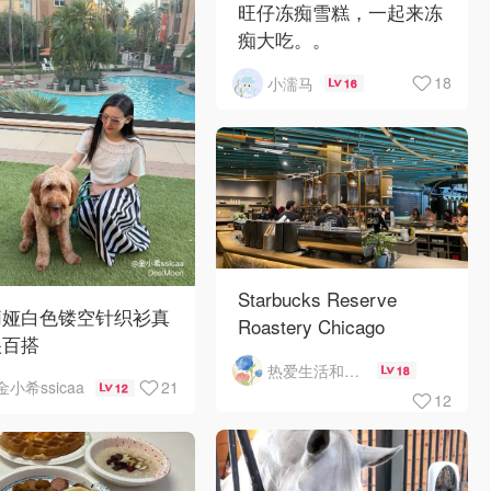
旺仔冻痴雪糕，一起来冻
痴大吃。。
18
小濡马
16
Starbucks Reserve
莉娅白色镂空针织衫真
Roastery Chicago
很百搭
热爱生活和自由的轻舞飞扬
18
21
金小希ssicaa
12
12