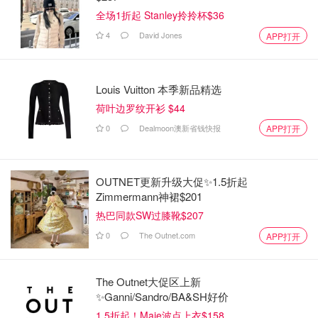
全场1折起 Stanley拎拎杯$36
4
David Jones
APP打开
Louis Vuitton 本季新品精选
荷叶边罗纹开衫 $44
0
Dealmoon澳新省钱快报
APP打开
OUTNET更新升级大促✨1.5折起
Zimmermann神裙$201
热巴同款SW过膝靴$207
0
The Outnet.com
APP打开
The Outnet大促区上新
✨Ganni/Sandro/BA&SH好价
1.5折起！Maje波点上衣$158