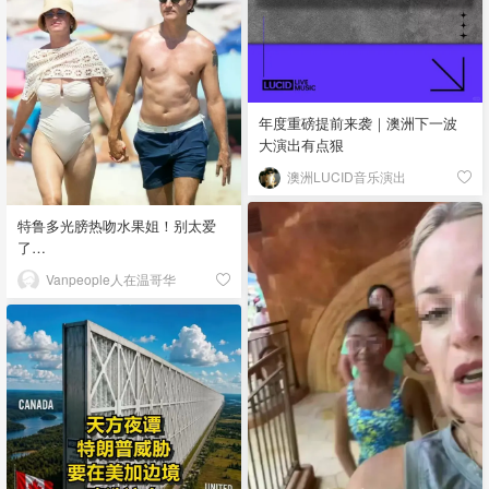
年度重磅提前来袭｜澳洲下一波
大演出有点狠
澳洲LUCID音乐演出
特鲁多光膀热吻水果姐！别太爱
了…
Vanpeople人在温哥华