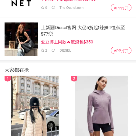
0
The Outnet.com
APP打开
上新🆕Diesel官网 大促5折起❗️辣妹T恤低至
$77💥
爱豆博主同款🔥流浪包$350
2
DIESEL
APP打开
大家都在抢
1
2