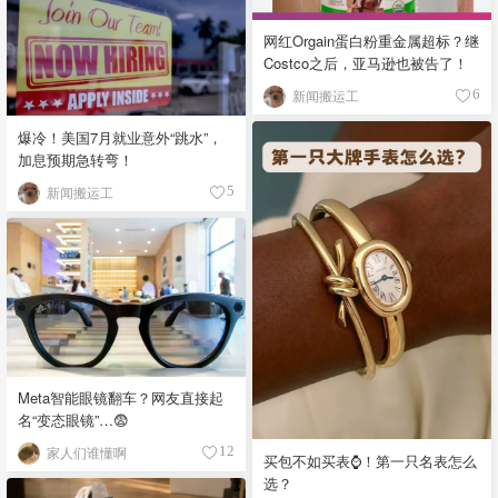
网红Orgain蛋白粉重金属超标？继
Costco之后，亚马逊也被告了！
新闻搬运工
6
爆冷！美国7月就业意外“跳水”，
加息预期急转弯！
新闻搬运工
5
Meta智能眼镜翻车？网友直接起
名“变态眼镜”…😨
家人们谁懂啊
12
买包不如买表⌚️！第一只名表怎么
选？