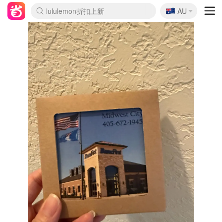
🇦🇺
Sasa美妆护肤3.5折
AU
lululemon折扣上新
SSENSE年中3折
FreshBeauty好价汇总
Cettire降价+叠9折
WWS Coles超市实拍
viagogo二手票捡漏
Myer超级周末1折
The Outnet奢牌1折起
David Jones 3折起
Flannels大牌1折
Perfumes Club护肤1折
AMIRO返校季6.2折
Amazon折扣汇总
eToro入金$200送$50
Amazon数码好物
ICONIC本周7.5折
ThedoubleF高奢地板价
Moose Knuckles 6折
丝芙兰5折起
EUFY官网3.7折起
Selenichast首饰2折
Trip机票酒店促销
YSL送5件彩妆礼
Amazon家居好物
Amazon美妆护肤
雅漾大喷$8
过敏原检测盒$33
伊索独家赠50ml沐浴露
科颜氏清仓3折
SEALIFE海洋馆门票6折
丝塔芙大白罐$16
订阅Newsletter送香薰
Cult Beauty 6.8折
Harrods圣诞日历2.3折
LN-CC奢牌私促3折
d'Alba空姐喷雾$16
EVE LOM套装逆天2折
Bernardelli独家4折
Adore Beauty 6折起
CT圣诞日历
Mytheresa奢品2.7折
Luxury Escapes 9折
Currentbody美容仪9折
MOON Garden Live
Roborock扫地机3.7折
Tingo Life水杯$24
Valentino官网5折
CR洗发护发6.3折
修丽可套装7.4折
Myer彩妆2件7折
GANNI官网4.5折
Stylevana韩妆4折
Tessabit高奢8.5折
OGX洗护4折
Amazon阿德莱德次日达
卡诗8.5折+赠礼
Philips Hue灯具8折