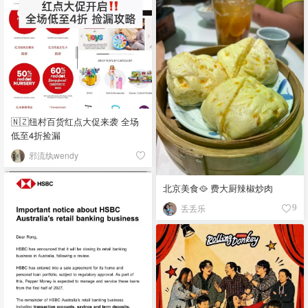
🇳🇿纽村百货红点大促来袭 全场
低至4折捡漏
邪流纨wendy
北京美食🥘 费大厨辣椒炒肉
丢丢乐
9