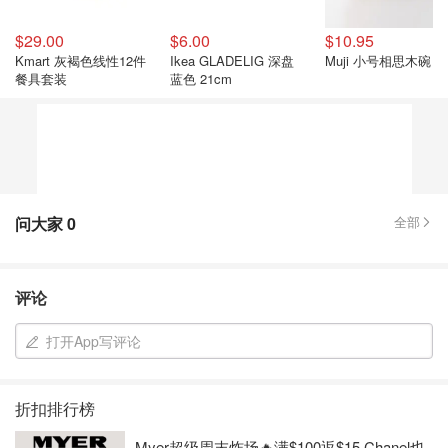
$29.00
$6.00
$10.95
Kmart 灰褐色线性12件
Ikea GLADELIG 深盘
Muji 小号相思木碗
餐具套装
蓝色 21cm
问大家
0
全部
评论
打开App写评论
折扣排行榜
Myer超级周末炸场🔥满$100返$15 Chanel也