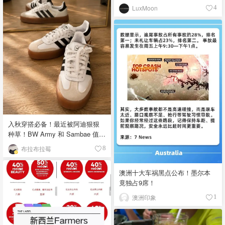
LuxMoon
4
入秋穿搭必备！最近被阿迪狠狠
种草！BW Army 和 Sambae 值得
拥有！
布拉布拉莓
8
澳洲十大车祸黑点公布！墨尔本
竟独占9席！
澳洲印象
1