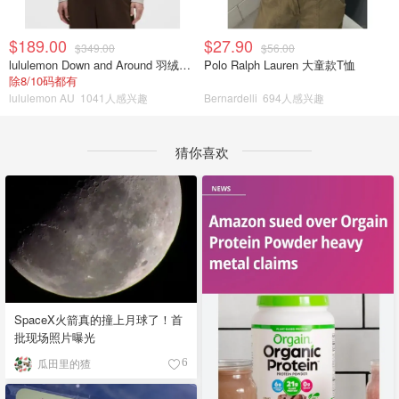
$189.00
$27.90
$349.00
$56.00
lululemon Down and Around 羽绒夹克
Polo Ralph Lauren 大童款T恤
除8/10码都有
lululemon AU
1041人感兴趣
Bernardelli
694人感兴趣
猜你喜欢
SpaceX火箭真的撞上月球了！首
批现场照片曝光
瓜田里的猹
6