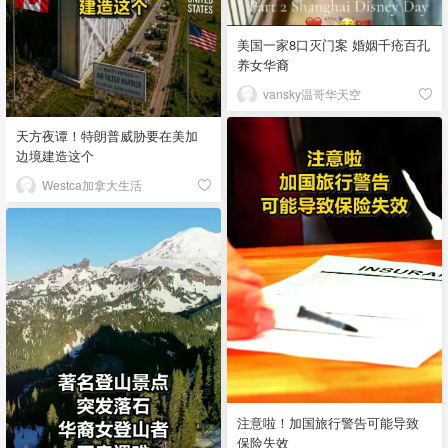
美国一家8口灭门案 婚姻千疮百孔
养女华裔
vansky温哥华天空
天方夜谭！特朗普威胁要在美加
边境建造这个
Westca加拿大生活
注意啦！加国旅行警告可能导致
保险失效