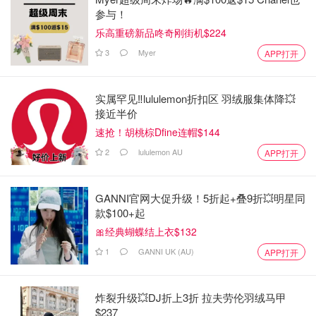
参与！
乐高重磅新品咚奇刚街机$224
3
Myer
APP打开
实属罕见‼️lululemon折扣区 羽绒服集体降💥
接近半价
速抢！胡桃棕Dfine连帽$144
2
lululemon AU
APP打开
GANNI官网大促升级！5折起+叠9折💥明星同
款$100+起
🎀经典蝴蝶结上衣$132
1
GANNI UK (AU)
APP打开
炸裂升级💥DJ折上3折 拉夫劳伦羽绒马甲
$237