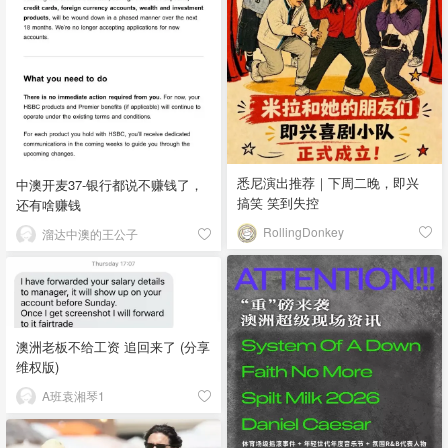
悉尼演出推荐｜下周二晚，即兴
中澳开麦37-银行都说不赚钱了，
搞笑 笑到失控
还有啥赚钱
RollingDonkey
溜达中澳的王公子
澳洲老板不给工资 追回来了 (分享
维权版)
A班袁湘琴1