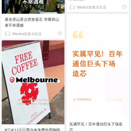
Westca加拿大生活
著名登山景点突发落石 华裔登山
者不幸遇难
Westca加拿大生活
实属罕见！百年通信巨头下场造
8/7-8/11🇦🇺墨尔本免费外带咖啡
芯