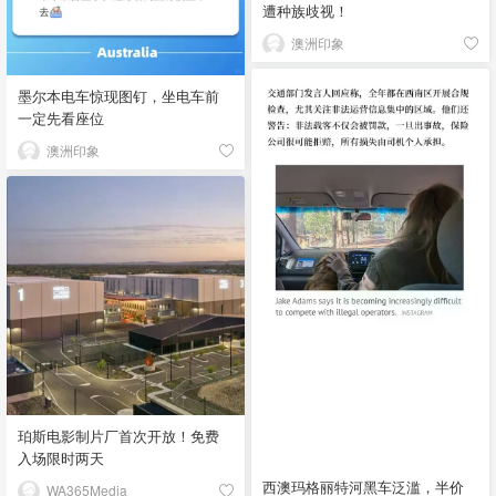
遭种族歧视！
澳洲印象
墨尔本电车惊现图钉，坐电车前
一定先看座位
澳洲印象
珀斯电影制片厂首次开放！免费
入场限时两天
西澳玛格丽特河黑车泛滥，半价
WA365Media