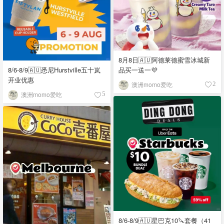
8月8日🇦🇺阿德莱德蜜雪冰城新
品买一送一💜
8/6-8/9🇦🇺悉尼Hurstville五十岚
开业优惠
澳洲momo爱吃
2
澳洲momo爱吃
5
8/6-8/9🇦🇺星巴克10🔪套餐（41