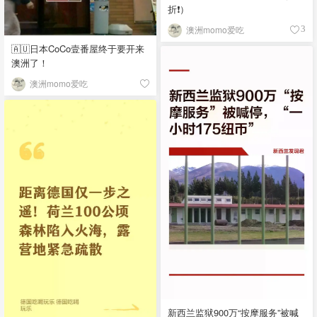
折❗）
澳洲momo爱吃
3
🇦🇺日本CoCo壹番屋终于要开来
澳洲了！
澳洲momo爱吃
新西兰监狱900万“按摩服务”被喊