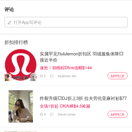
评论
打开App写评论
折扣排行榜
实属罕见‼️lululemon折扣区 羽绒服集体降💥
接近半价
速抢！胡桃棕Dfine连帽$144
0
lululemon AU
APP打开
炸裂升级💥DJ折上3折 拉夫劳伦亚麻衬衫$77
全场1折起 CK内裤$4.5捡漏
4
David Jones
APP打开