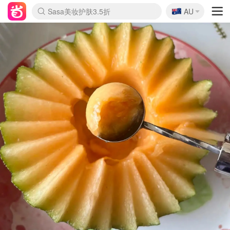
🇦🇺
Sasa美妆护肤3.5折
AU
lululemon折扣上新
SSENSE年中3折
FreshBeauty好价汇总
Cettire降价+叠9折
Farfetch折上8折
WWS Coles超市实拍
viagogo二手票捡漏
Myer清仓1折起
The Outnet奢牌1折起
David Jones 3折起
Flannels大牌1折
Perfumes Club护肤1折
AMIRO返校季6.2折
Oweek抽奖送Airpods
Amazon折扣汇总
eToro入金$200送$50
Amazon数码好物
ICONIC本周7.5折
ThedoubleF高奢地板价
Moose Knuckles 6折
丝芙兰5折起
EUFY官网3.7折起
Selenichast首饰2折
Trip机票酒店促销
YSL送5件彩妆礼
Amazon家居好物
BIGBANG巡演开票
David Jones时尚3折
Amazon美妆护肤
雅漾大喷$8
过敏原检测盒$33
伊索独家赠50ml沐浴露
科颜氏清仓3折
SEALIFE海洋馆门票6折
丝塔芙大白罐$16
订阅Newsletter送香薰
Cult Beauty 6.8折
Harrods圣诞日历2.3折
LN-CC奢牌私促3折
d'Alba空姐喷雾$16
EVE LOM套装逆天2折
Bernardelli独家4折
Adore Beauty 6折起
CT圣诞日历
Mytheresa奢品2.7折
Luxury Escapes 9折
Currentbody美容仪9折
卡诗9折+赠4件礼
MOON Garden Live
ALLSAINTS美衣3折
Roborock扫地机3.7折
Tingo Life水杯$24
Valentino官网5折
CR洗发护发6.3折