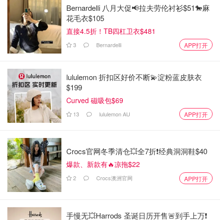
Bernardelli 八月大促📢拉夫劳伦衬衫$51🐎麻
花毛衣$105
直接4.5折！TB四杠卫衣$481
3
Bernardelli
APP打开
lululemon 折扣区好价不断💫淀粉蓝皮肤衣
$199
Curved 磁吸包$69
13
lululemon AU
APP打开
Crocs官网冬季清仓💥全7折❗经典洞洞鞋$40
爆款、新款有🔥凉拖$22
2
Crocs澳洲官网
APP打开
手慢无💥Harrods 圣诞日历开售🚨到手上万❗️