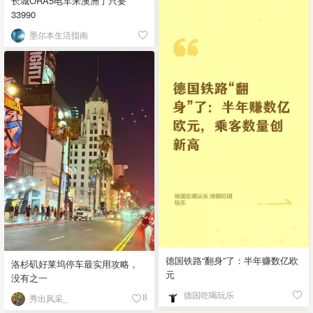
长城ORA5电车来澳洲了只要
33990
墨尔本生活指南
德国铁路“翻身”了：半年赚数亿欧
洛杉矶好莱坞停车最实用攻略，
元
没有之一
德国吃喝玩乐
秀出风采_
8