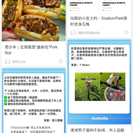
珀斯的小意大利：StadiumPark限
时变身五晚
WA365Media
墨尔本｜近期最爱“越南包”Pork
Roll
村长Leo
澳洲男子遛狗不拴绳，华人提醒