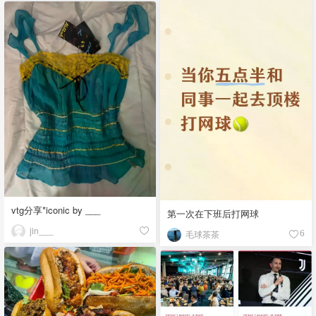
vtg分享*iconic by ___
第一次在下班后打网球
jin___
毛球茶茶
6