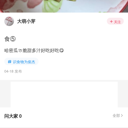
大萌小芽
关注
食⑤
哈密瓜🍈脆甜多汁好吃好吃😋
识食物为俊杰
04-18 发布
问大家
0
全部