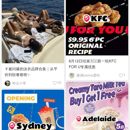
8月12日结束🇦🇺新一轮KFC
FOR U专属优惠
👙被问爆的泳衣品牌合集｜从平
价到轻奢都有✨
澳洲momo爱吃
1
种点小草
10