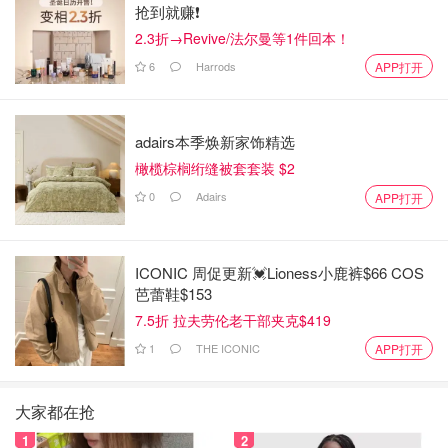
抢到就赚❗️
2.3折→Revive/法尔曼等1件回本！
6
Harrods
APP打开
adairs本季焕新家饰精选
橄榄棕榈绗缝被套套装 $2
0
Adairs
APP打开
ICONIC 周促更新💓Lioness小鹿裤$66 COS
芭蕾鞋$153
7.5折 拉夫劳伦老干部夹克$419
1
THE ICONIC
APP打开
大家都在抢
1
2