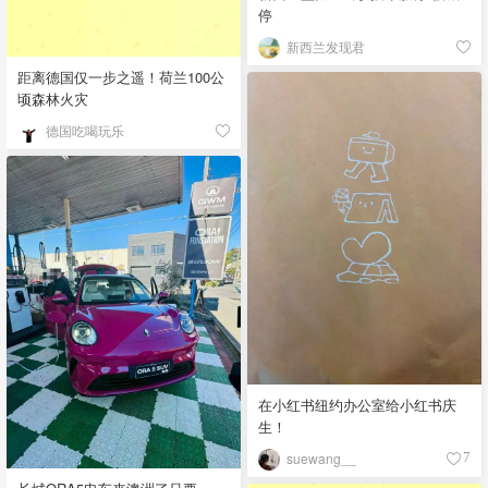
停
新西兰发现君
距离德国仅一步之遥！荷兰100公
顷森林火灾
德国吃喝玩乐
在小红书纽约办公室给小红书庆
生！
suewang__
7