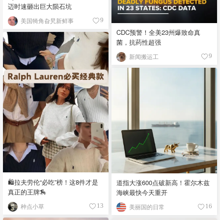
迈时速砸出巨大陨石坑
美国犄角旮旯新鲜事
9
CDC预警！全美23州爆致命真
菌，抗药性超强
新闻搬运工
9
🛍️拉夫劳伦“必吃”榜！这8件才是
道指大涨600点破新高！霍尔木兹
真正的王牌🏇
海峡最快今天重开
种点小草
13
美丽国的日常
16