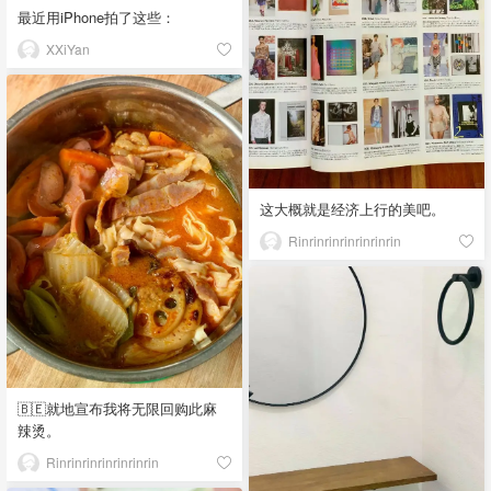
最近用iPhone拍了这些：
XXiYan
这大概就是经济上行的美吧。
Rinrinrinrinrinrinrin
🇧🇪就地宣布我将无限回购此麻
辣烫。
Rinrinrinrinrinrinrin