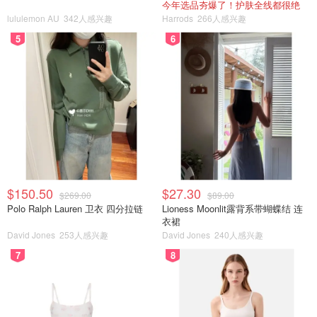
今年选品夯爆了！护肤全线都很绝
lululemon AU
342人感兴趣
Harrods
266人感兴趣
5
6
$150.50
$27.30
$269.00
$89.00
Polo Ralph Lauren 卫衣 四分拉链
Lioness Moonlit露背系带蝴蝶结 连
衣裙
David Jones
253人感兴趣
David Jones
240人感兴趣
7
8