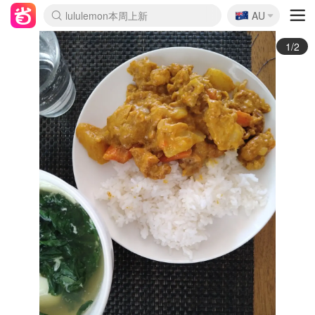
🇦🇺
Sasa美妆护肤3.5折
AU
lululemon本周上新
SSENSE年中3折
FreshBeauty好价汇总
Cettire降价+叠9折
Farfetch折上8折
WWS Coles超市实拍
viagogo二手票捡漏
Myer清仓1折起
The Outnet奢牌1折起
David Jones 3折起
Flannels大牌1折
Perfumes Club护肤1折
AMIRO返校季6.2折
Oweek抽奖送Airpods
Amazon折扣汇总
eToro入金$200送$50
Amazon数码好物
ICONIC本周7.5折
ThedoubleF高奢地板价
Moose Knuckles 6折
丝芙兰5折起
EUFY官网3.7折起
Selenichast首饰2折
Trip机票酒店促销
YSL送5件彩妆礼
Amazon家居好物
BIGBANG巡演开票
David Jones时尚3折
Amazon美妆护肤
雅漾大喷$8
过敏原检测盒$33
伊索独家赠50ml沐浴露
科颜氏送高保湿面霜
SEALIFE海洋馆门票6折
丝塔芙大白罐$16
订阅Newsletter送香薰
Cult Beauty 6.8折
Harrods圣诞日历2.3折
LN-CC奢牌私促3折
d'Alba空姐喷雾$16
EVE LOM套装逆天2折
Bernardelli独家4折
Adore Beauty 6折起
CT圣诞日历
Mytheresa奢品2.7折
2/2