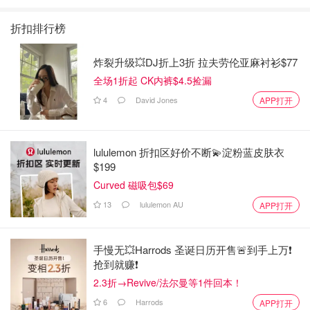
折扣排行榜
炸裂升级💥DJ折上3折 拉夫劳伦亚麻衬衫$77
全场1折起 CK内裤$4.5捡漏
4
David Jones
APP打开
lululemon 折扣区好价不断💫淀粉蓝皮肤衣
$199
Curved 磁吸包$69
13
lululemon AU
APP打开
手慢无💥Harrods 圣诞日历开售🚨到手上万❗️
抢到就赚❗️
2.3折→Revive/法尔曼等1件回本！
6
Harrods
APP打开