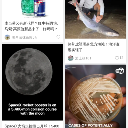
麦当劳又有新花样？红牛特调“鬼
马紫”高颜值新品来了，好喝吗？
喝草莓抹茶瘦5斤
热带虎鲨现身北方海滩！海洋变
暖实锤了
波士顿101
12
SpaceX火箭失控撞击月球！5400