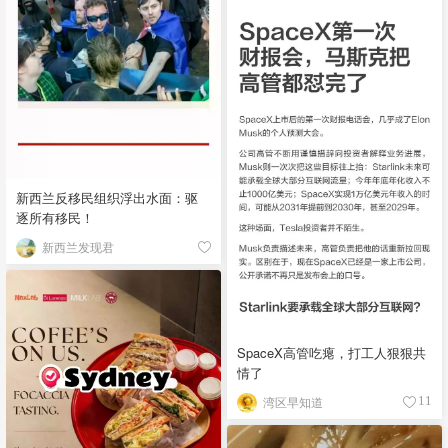
新西兰反移民组织浮出水面：驱
逐所有移民！
新西兰发现君
SpaceX高管吃瘪，打工人狠狠共
情了
湾区早知道
11