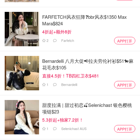
FARFETCH风衣狂降❓bbr风衣$1350 Max
Mara$824
4折起+额外8折
2
Farfetch
APP打开
Bernardelli 八月大促📢拉夫劳伦衬衫$51🐎麻
花毛衣$105
直接4.5折！TB四杠卫衣$481
1
Bernardelli
APP打开
甜度拉满 | 甜过初恋🍒Selenichast 银色樱桃
项链$23
5.3折起+独家7.2折！
1
Selenichast AUS
APP打开