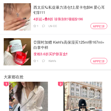
西太后🪐私促暴力清仓❗土星卡包$94 爱心耳
钉$111
4折起+叠8折 珍珠别针项链$196
1
LN-CC
APP打开
⏰️限时加赠 Kiehl's高保湿买125ml🉐167ml=
白拿中样
变相3.6折买护肤盲盒❗️
1
Kiehl's
APP打开
大家都在抢
1
2