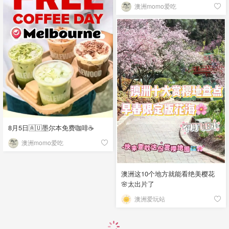
澳洲momo爱吃
8月5日🇦🇺墨尔本免费咖啡☕
澳洲momo爱吃
澳洲这10个地方就能看绝美樱花
🌸太出片了
澳洲爱玩站