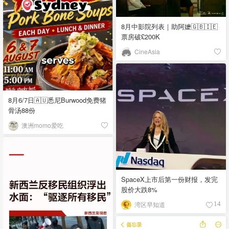
8月中影院列表｜助阿嬷🇬🇧🇮🇪
票房破£200K
CineAsia
8月6/7日🇦🇺悉尼Burwood免费猪
骨汤88份
澳洲momo爱吃
SpaceX上市后第一份财报，发完
股价大跌8%
湾区早知道
14