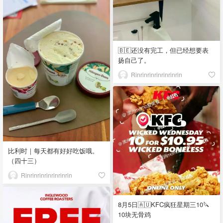
🇧🇪还没有完工，但已经想要表
扬自己了。
Rinrinrinrinrinrinrin
比利时｜每天都有好好吃饭哦。
（四十三）
Rinrinrinrinrinrinrin
8月5日🇦🇺KFC疯狂星期三10🔪
10块无骨鸡