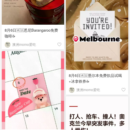
8月6日🇦🇺悉尼Barangaroo免费
咖啡☕
澳洲momo爱吃
8月6日🇦🇺墨尔本免费饮品试喝
+冰拿铁券☕
澳洲momo爱吃