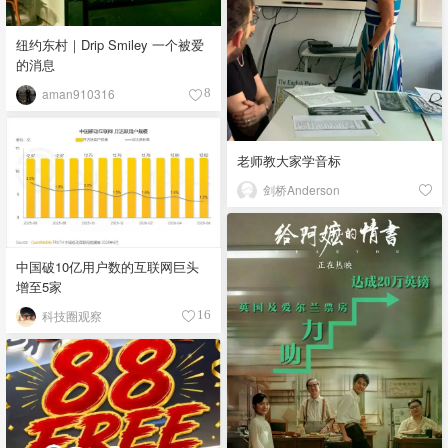
纽约东村｜Drip Smiley 一个被爱
的消息
aman910316
8
老师教大家学音标
剑桥Anderson
中国破10亿用户数的互联网巨头
增至5家
科技圈观察
16