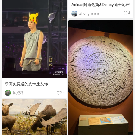
Adidas阿迪达斯&Disney迪士尼🎒
Zhengmmm
4
乐高免费送的皮卡丘头饰
咖妃君
6