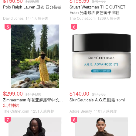
$150.50
$195.59
$269.00
$707.00
Polo Ralph Lauren 卫衣 四分拉链
Stuart Weitzman THE OUTNET
Eden 光滑镜面皮芭蕾平底鞋
David Jones
1441人感兴趣
The Outnet.com
1269人感兴趣
5
6
$299.00
$140.00
$1494.00
$175.00
Zimmermann 印花亚麻露背中长连衣裙
SkinCeuticals A.G.E.眼霜 15ml
出片神裙
The Outnet.com
1251人感兴趣
Adore Beauty
1101人感兴趣
7
8