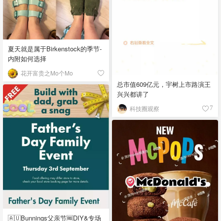
夏天就是属于Birkenstock的季节-
内附如何选择
花开富贵之Mo个Mo
总市值609亿元，宇树上市路演王
兴兴都讲了
科技圈观察
7
🇦🇺Bunnings父亲节🆓DIY&专场