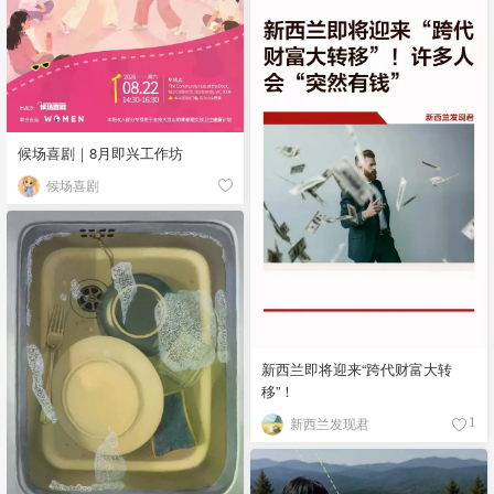
候场喜剧｜8月即兴工作坊
候场喜剧
新西兰即将迎来“跨代财富大转
移”！
新西兰发现君
1