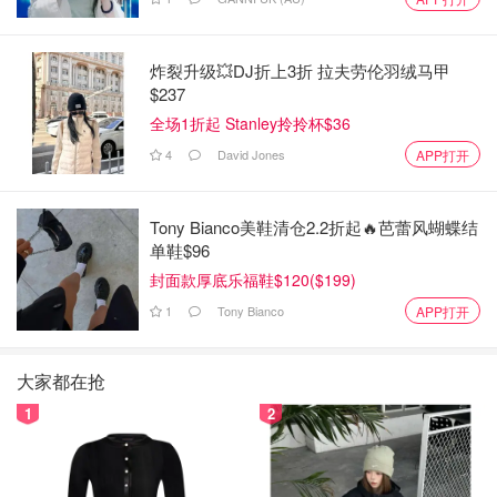
炸裂升级💥DJ折上3折 拉夫劳伦羽绒马甲
$237
全场1折起 Stanley拎拎杯$36
4
David Jones
APP打开
Tony Bianco美鞋清仓2.2折起🔥芭蕾风蝴蝶结
单鞋$96
封面款厚底乐福鞋$120($199)
1
Tony Bianco
APP打开
大家都在抢
1
2