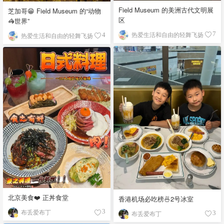
Field Museum 的美洲古代文明展
芝加哥😁 Field Museum 的“动物
区
🦓世界”
热爱生活和自由的轻舞飞扬
7
热爱生活和自由的轻舞飞扬
4
北京美食❤️ 正丼食堂
香港机场必吃榜🍜2号冰室
布丢爱布丁
3
布丢爱布丁
3