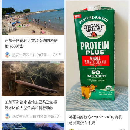
芝加哥阿德勒天文台南边的密歇
根湖沙滩🏖️
热爱生活和自由的轻舞飞扬
10
芝加哥谢德水族馆的亚马逊热带
淡水区的大型鱼类和爬行动物
热爱生活和自由的轻舞飞扬
1
补蛋白好物💪organic valley有机
超滤高蛋白牛奶