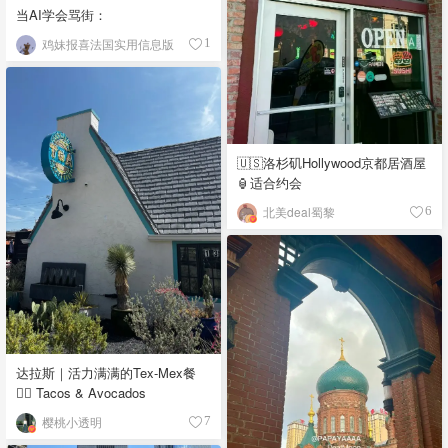
当AI学会骂街：
鸡妹报喜法国实用信息版
1
🇺🇸洛杉矶Hollywood京都居酒屋
🏮适合约会
北美deal蜀黎
6
达拉斯｜活力满满的Tex-Mex餐
👉🏼 Tacos & Avocados
樱桃小透明
7