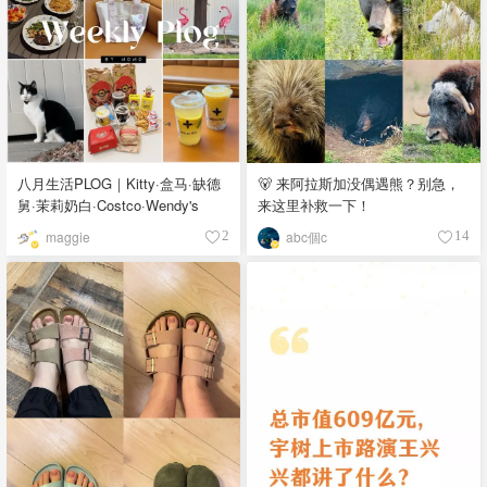
八月生活PLOG｜Kitty·盒马·缺德
🐻 来阿拉斯加没偶遇熊？别急，
舅·茉莉奶白·Costco·Wendy's
来这里补救一下！
maggie
abc個c
2
14