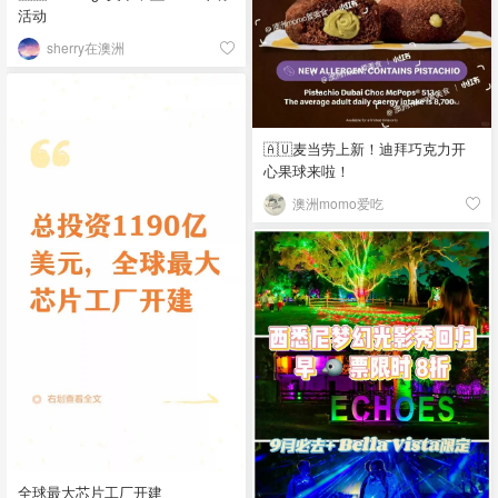
活动
sherry在澳洲
🇦🇺麦当劳上新！迪拜巧克力开
心果球来啦！
澳洲momo爱吃
全球最大芯片工厂开建