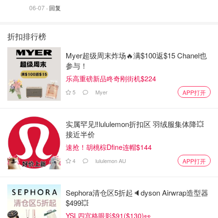
06-07
· 回复
折扣排行榜
Myer超级周末炸场🔥满$100返$15 Chanel也
参与！
乐高重磅新品咚奇刚街机$224
5
Myer
APP打开
实属罕见‼️lululemon折扣区 羽绒服集体降💥
接近半价
速抢！胡桃棕Dfine连帽$144
4
lululemon AU
APP打开
Sephora清仓区5折起🔈dyson Airwrap造型器
$499💥
YSL四宫格眼影$91($130)👀