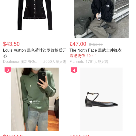
$43.50
£47.00
£155.00
Louis Vuitton 黑色荷叶边罗纹棉质开
The North Face 黑武士冲锋衣
衫
震撼史低！冲！
Dealmoon澳新省钱快报
2050人感兴趣
Flannels
1761人感兴趣
3
4