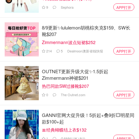
9
Sephora
APP打开
8/9更新✨lululemon胡桃棕夹克$159、SW长
靴$207
Zimmermann波点短裙$252
214
5
Dealmoon澳新省钱快报
APP打开
OUTNET更新升级大促✨1.5折起
Zimmermann神裙$201
热巴同款SW过膝靴$207
0
The Outnet.com
APP打开
GANNI官网大促升级！5折起+叠9折💥明星同
款$100+起
🎀经典蝴蝶结上衣$132
1
GANNI UK (AU)
APP打开