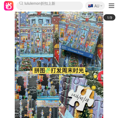
🇦🇺
Sasa美妆护肤3.5折
AU
lululemon折扣上新
SSENSE年中2.5折
FreshBeauty好价汇总
Cettire降价+叠9折
WWS Coles超市实拍
viagogo二手票捡漏
Myer超级周末
The Outnet奢牌1折起
David Jones 3折起
Flannels大牌1折
Perfumes Club护肤1折
AMIRO面罩$251
Amazon折扣汇总
eToro入金$200送$50
Amazon数码好物
ICONIC本周7.5折
ThedoubleF高奢地板价
Moose Knuckles 6折
丝芙兰5折起
EUFY摄像头$98
Selenichast首饰2折
Trip机票酒店促销
YSL送5件彩妆礼
Amazon家居好物
Amazon美妆护肤
雅漾大喷$8
过敏原检测盒$33
伊索独家赠50ml沐浴露
科颜氏高保湿面霜$29
SEALIFE海洋馆门票6折
丝塔芙大白罐$16
订阅Newsletter送香薰
Cult Beauty 6.8折
Harrods圣诞日历$525
LN-CC奢牌私促3折
d'Alba空姐喷雾$16
EVE LOM套装£56
Bernardelli独家4折
Adore Beauty 6折起
CT圣诞日历
Mytheresa奢品2.7折
Luxury Escapes 9折
Currentbody美容仪$881
MOON Garden Live
Roborock扫地机$649
Tingo Life水杯$24
Valentino官网5折
CR洗护套装$23
修丽可4件套$159
Myer彩妆2件7折
GANNI官网4.5折
Stylevana韩妆4折
Tessabit高奢8.5折
OGX洗发水$11
Amazon阿德莱德次日达
卡诗8.5折+赠礼
Philips Hue灯具8折
2/9