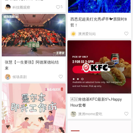
科技圈观察
5
西悉尼超美灯光秀🌈早🐦票限时8
哲！
澳洲爱玩站
张慧【一生要强】阿德莱德站结
束
候场喜剧
🇦🇺肯德基KFC最新5🔪Happy
Hour套餐
澳洲momo爱吃